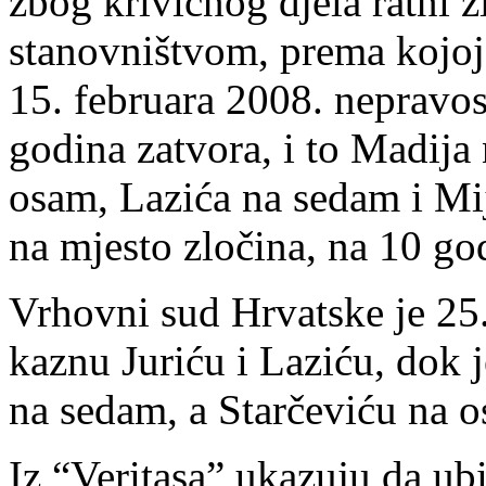
zbog krivičnog djela ratni z
stanovništvom, prema kojoj
15. februara 2008. nepravo
godina zatvora, i to Madija 
osam, Lazića na sedam i Mij
na mjesto zločina, na 10 go
Vrhovni sud Hrvatske je 25
kaznu Juriću i Laziću, dok 
na sedam, a Starčeviću na 
Iz “Veritasa” ukazuju da ub