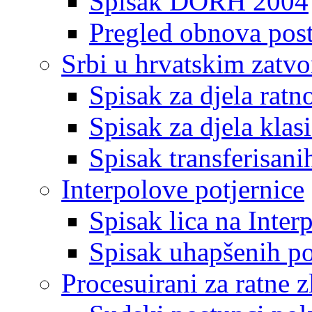
Spisak DORH 2004
Pregled obnova pos
Srbi u hrvatskim zatv
Spisak za djela ratn
Spisak za djela klas
Spisak transferisani
Interpolove potjernice
Spisak lica na Inte
Spisak uhapšenih po
Procesuirani za ratne z