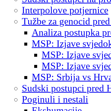
Interpolove potjernice
Tužbe za genocid pre
Analiza postupka p
MSP: Izjave svjedo
MSP: Izjave svje
MSP: Izjave svje
MSP: Srbija vs Hrva
Sudski postupci pred 
Poginuli i nestali
Ekshumacije