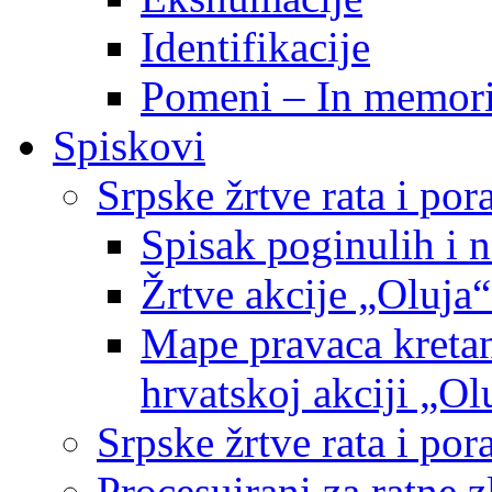
Identifikacije
Pomeni – In memor
Spiskovi
Srpske žrtve rata i po
Spisak poginulih i n
Žrtve akcije „Oluja“
Mape pravaca kretan
hrvatskoj akciji „Ol
Srpske žrtve rata i p
Procesuirani za ratne 