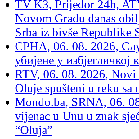
TV K3, Prijedor 24h, ATV
Novom Gradu danas obilj
Srba iz bivše Republike 
СРНА, 06. 08. 2026, Сл
убијене у избјегличкој 
RTV, 06. 08. 2026, Novi 
Oluje spušteni u reku sa
Mondo.ba, SRNA, 06. 08
vijenac u Unu u znak sjeć
“Oluja”