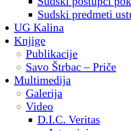
Sudski postupci pokr
Sudski predmeti ustu
UG Kalina
Knjige
Publikacije
Savo Štrbac – Priče
Multimedija
Galerija
Video
D.I.C. Veritas