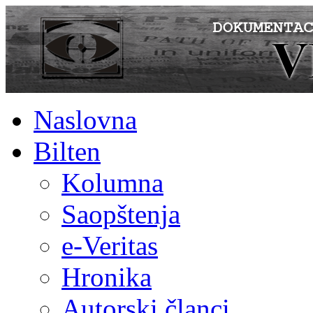
Naslovna
Bilten
Kolumna
Saopštenja
e-Veritas
Hronika
Autorski članci