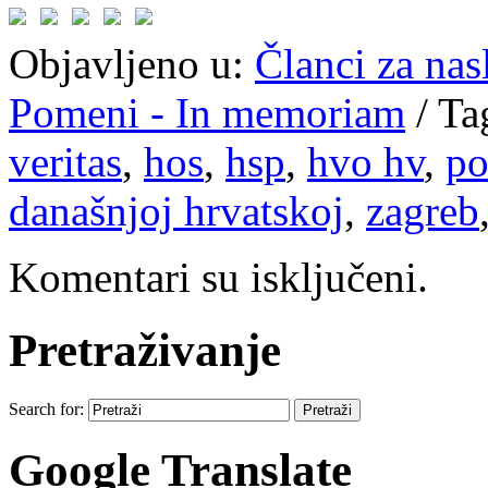
Objavljeno u:
Članci za na
Pomeni - In memoriam
/
Ta
veritas
,
hos
,
hsp
,
hvo hv
,
po
današnjoj hrvatskoj
,
zagreb
Komentari su isključeni.
Pretraživanje
Search for:
Google Translate