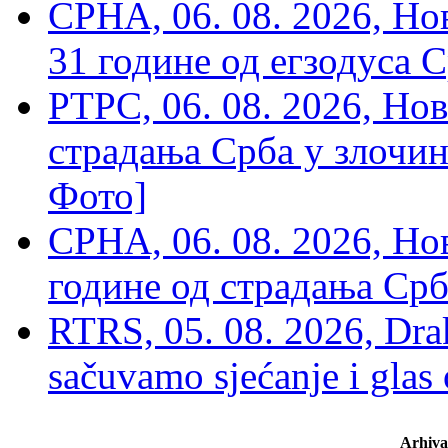
СРНА, 06. 08. 2026, Н
31 године од егзодуса С
РТРС, 06. 08. 2026, Нов
страдања Срба у злочин
Фото]
СРНА, 06. 08. 2026, Н
године од страдања Срб
RTRS, 05. 08. 2026, Drak
sačuvamo sjećanje i glas
Arhiva