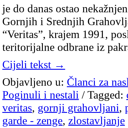
je do danas ostao nekažnjen.
Gornjih i Srednjih Grahov
“Veritas”, krajem 1991, pos
teritorijalne odbrane iz pak
Cijeli tekst →
Objavljeno u:
Članci za na
Poginuli i nestali
/
Tagged:
veritas
,
gornji grahovljani
,
garde - zenge
,
zlostavljanje