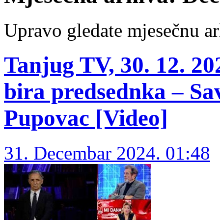
Upravo gledate mjesečnu ar
Tanjug TV, 30. 12. 2
bira predsednka – Sa
Pupovac [Video]
31. Decembar 2024. 01:48