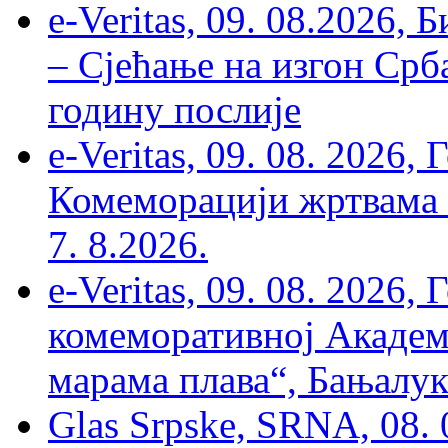
e-Veritas, 09. 08.2026, 
– Сјећање на изгон Срб
годину послије
e-Veritas, 09. 08. 2026
Комеморацији жртвама ’
7. 8.2026.
e-Veritas, 09. 08. 2026
комеморативној Академи
марама плава“, Бањалука
Glas Srpske, SRNA, 08. 0