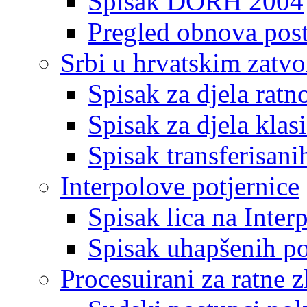
Spisak DORH 2004
Pregled obnova pos
Srbi u hrvatskim zatv
Spisak za djela ratn
Spisak za djela klas
Spisak transferisani
Interpolove potjernice
Spisak lica na Inte
Spisak uhapšenih po
Procesuirani za ratne z