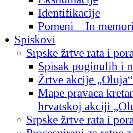
Identifikacije
Pomeni – In memor
Spiskovi
Srpske žrtve rata i po
Spisak poginulih i n
Žrtve akcije „Oluja“
Mape pravaca kretan
hrvatskoj akciji „Ol
Srpske žrtve rata i p
Procesuirani za ratne 