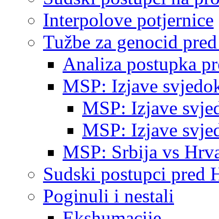
Interpolove potjernice
Tužbe za genocid pre
Analiza postupka p
MSP: Izjave svjedo
MSP: Izjave svje
MSP: Izjave svje
MSP: Srbija vs Hrva
Sudski postupci pred 
Poginuli i nestali
Ekshumacije