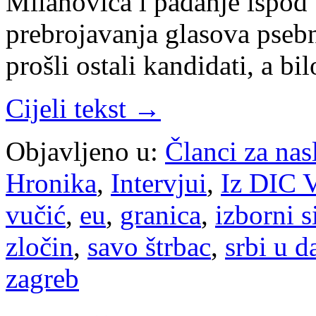
Milanovića i padanje ispod 
prebrojavanja glasova pseb
prošli ostali kandidati, a bi
Cijeli tekst →
Objavljeno u:
Članci za na
Hronika
,
Intervjui
,
Iz DIC V
vučić
,
eu
,
granica
,
izborni s
zločin
,
savo štrbac
,
srbi u d
zagreb