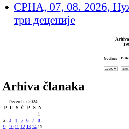
СРНА, 07, 08. 2026, Ну
три деценије
Arhiva
19
Bilte
Godina:
Arhiva članaka
Decembar 2024
P
U
S
Č
P
S
N
1
2
3
4
5
6
7
8
9
10
11
12
13
14
15