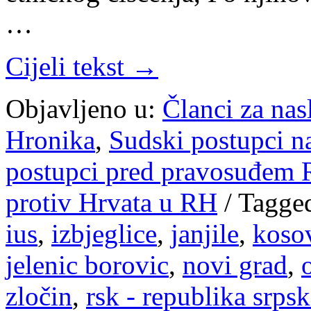
…
Cijeli tekst →
Objavljeno u:
Članci za na
Hronika
,
Sudski postupci n
postupci pred pravosuđem R
protiv Hrvata u RH
/
Tagge
ius
,
izbjeglice
,
janjile
,
kosov
jelenic borovic
,
novi grad
,
zločin
,
rsk - republika srpsk