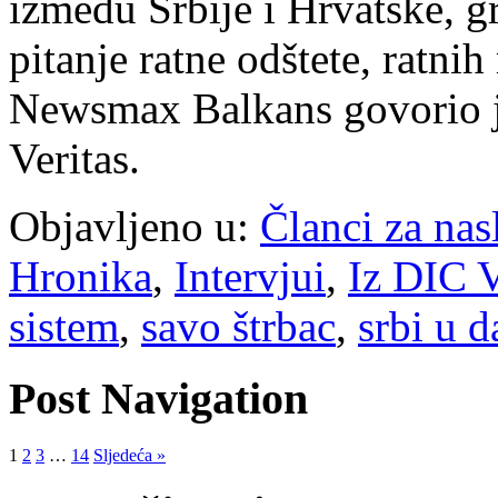
između Srbije i Hrvatske, gr
pitanje ratne odštete, ratni
Newsmax Balkans govorio j
Veritas.
Objavljeno u:
Članci za na
Hronika
,
Intervjui
,
Iz DIC V
sistem
,
savo štrbac
,
srbi u d
Post Navigation
1
2
3
…
14
Sljedeća »