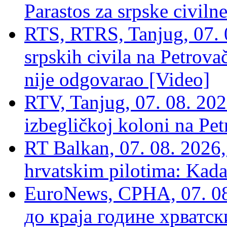
Parastos za srpske civilne
RTS, RTRS, Tanjug, 07. 0
srpskih civila na Petrovač
nije odgovarao [Video]
RTV, Tanjug, 07. 08. 2026
izbegličkoj koloni na Pet
RT Balkan, 07. 08. 2026,
hrvatskim pilotima: Kada
EuroNews, СРНА, 07. 0
до краја године хрватс