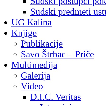
Sudski postupci pokr
Sudski predmeti ustu
UG Kalina
Knjige
Publikacije
Savo Štrbac – Priče
Multimedija
Galerija
Video
D.I.C. Veritas