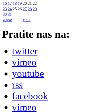
16
17
18
19
20
21
22
23
24
25
26
27
28
29
30
31
« nov
jan »
Pratite nas na:
twitter
vimeo
youtube
rss
facebook
vimeo