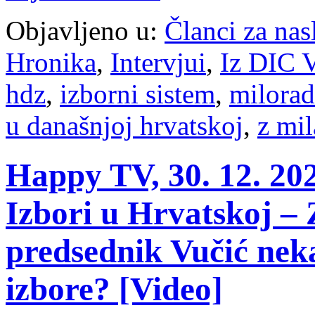
Objavljeno u:
Članci za na
Hronika
,
Intervjui
,
Iz DIC V
hdz
,
izborni sistem
,
milora
u današnjoj hrvatskoj
,
z mi
Happy TV, 30. 12. 202
Izbori u Hrvatskoj – Z
predsednik Vučić nek
izbore? [Video]