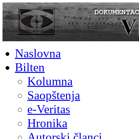
Naslovna
Bilten
Kolumna
Saopštenja
e-Veritas
Hronika
Autorski članci