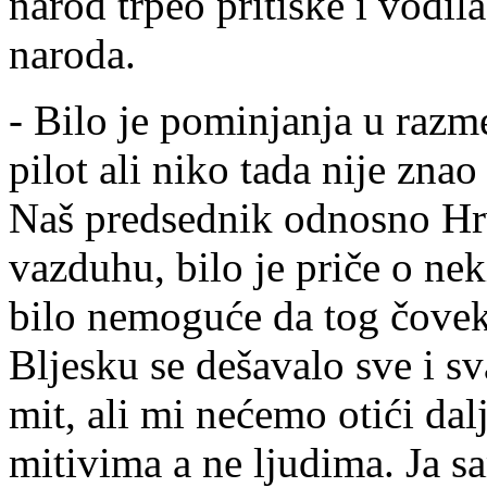
narod trpeo pritiske i vodi
naroda.
-
Bilo je pominjanja u razme
pilot ali niko tada nije zna
Naš predsednik odnosno Hrv
vazduhu, bilo je priče o ne
bilo nemoguće da tog čove
Bljesku se dešavalo sve i sva
mit, ali mi nećemo otići da
mitivima a ne ljudima. Ja sa