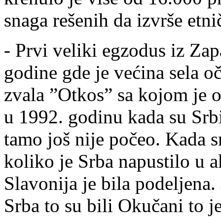
snaga rešenih da izvrše etni
- Prvi veliki egzodus iz Za
godine gde je većina sela o
zvala ”Otkos” sa kojom je o
u 1992. godinu kada su Srbi 
tamo još nije počeo. Kada 
koliko je Srba napustilo u a
Slavonija je bila podeljena
Srba to su bili Okučani to je