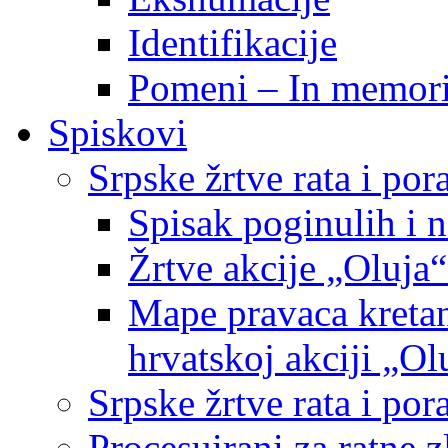
Identifikacije
Pomeni – In memor
Spiskovi
Srpske žrtve rata i po
Spisak poginulih i n
Žrtve akcije „Oluja“
Mape pravaca kretan
hrvatskoj akciji „Ol
Srpske žrtve rata i p
Procesuirani za ratne 