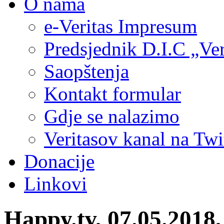
O nama
e-Veritas Impresum
Predsjednik D.I.C „Ver
Saopštenja
Kontakt formular
Gdje se nalazimo
Veritasov kanal na Twi
Donacije
Linkovi
Happy.tv, 07.05.2018