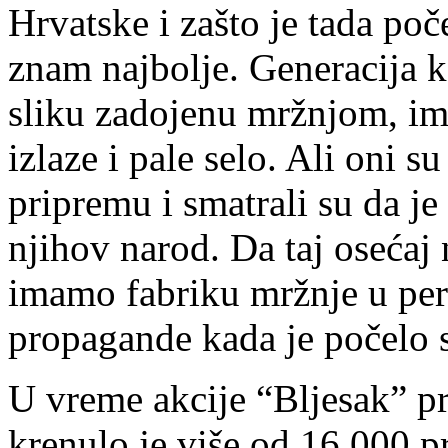
Hrvatske i zašto je tada poč
znam najbolje. Generacija ko
sliku zadojenu mržnjom, im
izlaze i pale selo. Ali oni 
pripremu i smatrali su da j
njihov narod. Da taj osećaj 
imamo fabriku mržnje u per
propagande kada je počelo 
U vreme akcije “Bljesak” pr
krenulo je više od 16.000 p