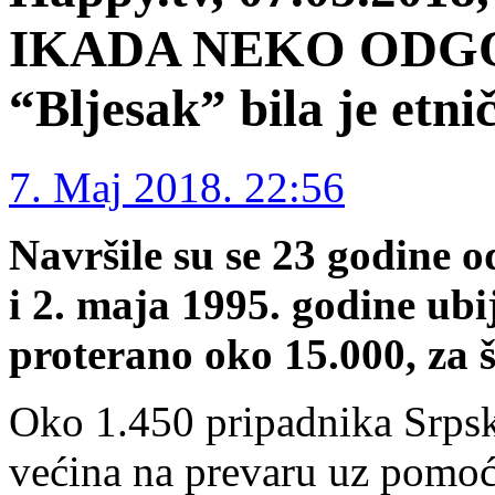
IKADA NEKO ODGO
“Bljesak” bila je etni
7. Maj 2018. 22:56
Navršile su se 23 godine od
i 2. maja 1995. godine ubij
proterano oko 15.000, za š
Oko 1.450 pripadnika Srpske
većina na prevaru uz pomo