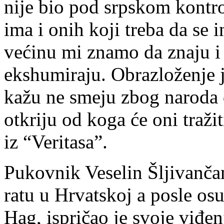
nije bio pod srpskom kontr
ima i onih koji treba da se 
većinu mi znamo da znaju i 
ekshumiraju. Obrazloženje je
kažu ne smeju zbog naroda 
otkriju od koga će oni tražit
iz “Veritasa”.
Pukovnik Veselin Šljivančan
ratu u Hrvatskoj a posle osu
Hag, ispričao je svoje viđe