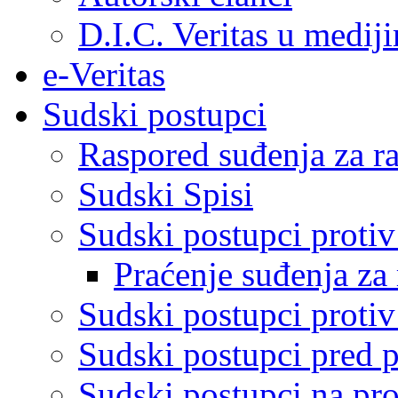
D.I.C. Veritas u medij
e-Veritas
Sudski postupci
Raspored suđenja za ra
Sudski Spisi
Sudski postupci proti
Praćenje suđenja za 
Sudski postupci proti
Sudski postupci pred 
Sudski postupci na pro