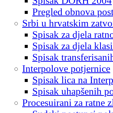
Spisak DORH 2004
Pregled obnova pos
Srbi u hrvatskim zatv
Spisak za djela ratn
Spisak za djela klas
Spisak transferisani
Interpolove potjernice
Spisak lica na Inte
Spisak uhapšenih po
Procesuirani za ratne z