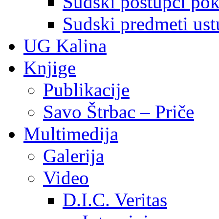
Sudski postupci pokr
Sudski predmeti ustu
UG Kalina
Knjige
Publikacije
Savo Štrbac – Priče
Multimedija
Galerija
Video
D.I.C. Veritas