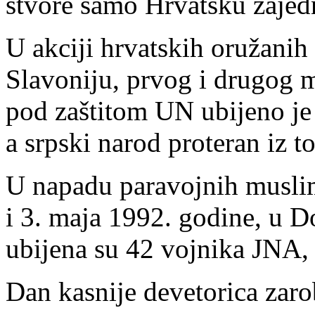
stvore samo Hrvatsku zajed
U akciji hrvatskih oružani
Slavoniju, prvog i drugog m
pod zaštitom UN ubijeno je 
a srpski narod proteran iz t
U napadu paravojnih muslim
i 3. maja 1992. godine, u D
ubijena su 42 vojnika JNA, 
Dan kasnije devetorica zarob