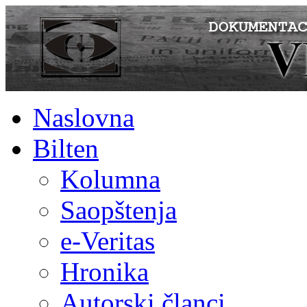
Naslovna
Bilten
Kolumna
Saopštenja
e-Veritas
Hronika
Autorski članci