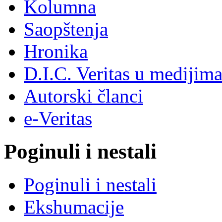
Kolumna
Saopštenja
Hronika
D.I.C. Veritas u medijim
Autorski članci
e-Veritas
Poginuli i nestali
Poginuli i nestali
Ekshumacije