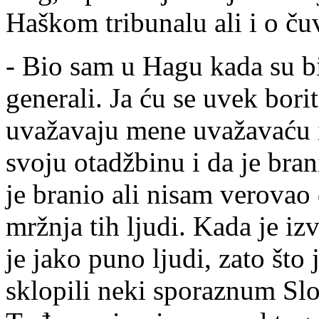
Haškom tribunalu ali i o ču
- Bio sam u Hagu kada su bi
generali. Ja ću se uvek borit
uvažavaju mene uvažavaću i
svoju otadžbinu i da je bra
je branio ali nisam verovao 
mržnja tih ljudi. Kada je iz
je jako puno ljudi, zato što 
sklopili neki sporaznum Sl