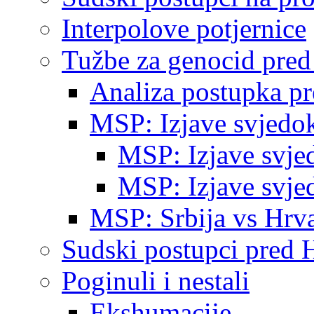
Interpolove potjernice
Tužbe za genocid pre
Analiza postupka p
MSP: Izjave svjedo
MSP: Izjave svje
MSP: Izjave svje
MSP: Srbija vs Hrva
Sudski postupci pred 
Poginuli i nestali
Ekshumacije