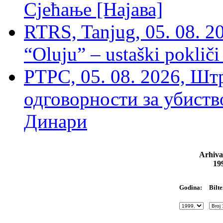
Сјећање [Најава]
RTRS, Tanjug, 05. 08. 20
“Oluju” – ustaški poklič
РТРС, 05. 08. 2026, Шт
одговорности за убиств
Динари
Arhiva
19
Bilte
Godina: