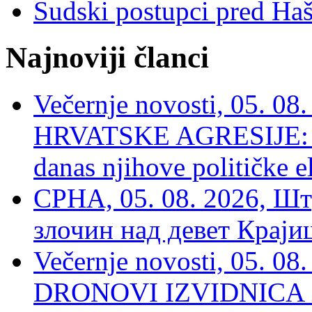
Sudski postupci pred Ha
Najnoviji članci
Večernje novosti, 05. 
HRVATSKE AGRESIJE: Hte
danas njihove političke e
СРНА, 05. 08. 2026, Шт
злочин над девет Крај
Večernje novosti, 05.
DRONOVI IZVIDNICA ZA