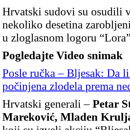
Hrvatski sudovi su osudili v
nekoliko desetina zarobljeni
u zloglasnom logoru “Lora”
Pogledajte Video snimak
Posle ručka – Bljesak: Da l
počinjena zlodela prema ne
Hrvatski generali –
Petar S
Mareković, Mladen Kruljac
koji su izveli akciju “Bljesa