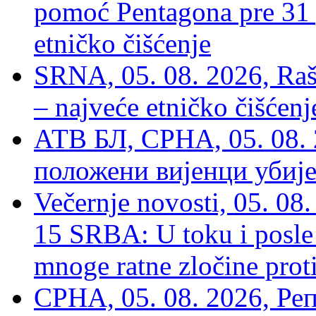
pomoć Pentagona pre 31
etničko čišćenje
SRNA, 05. 08. 2026, Rašk
– najveće etničko čišćen
АТВ БЛ, СРНА, 05. 08. 
положени вијенци убиј
Večernje novosti, 05. 
15 SRBA: U toku i posle 
mnoge ratne zločine proti
СРНА, 05. 08. 2026, Ре