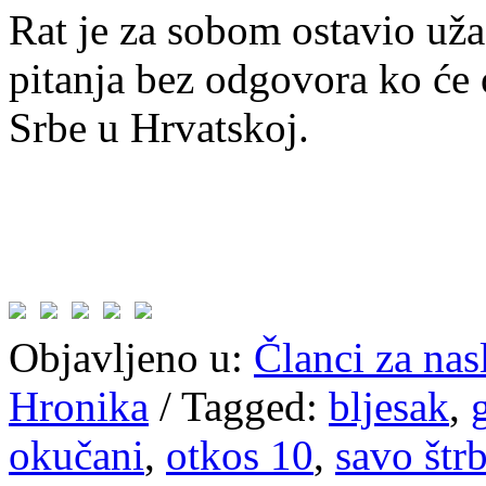
Rat je za sobom ostavio uža
pitanja bez odgovora ko će 
Srbe u Hrvatskoj.
Objavljeno u:
Članci za na
Hronika
/
Tagged:
bljesak
,
okučani
,
otkos 10
,
savo štr