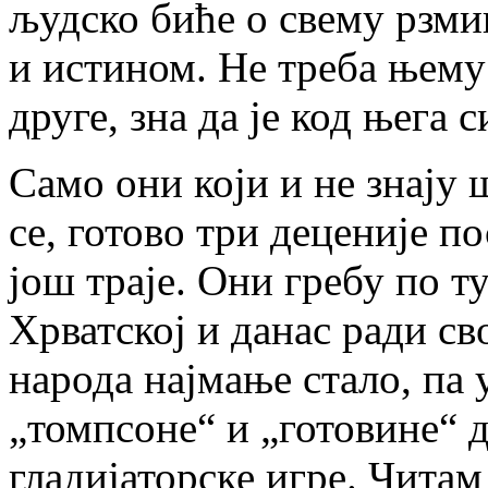
људско биће о свему рзм
и истином. Не треба њему 
друге, зна да је код њега 
Само они који и не знају 
се, готово три деценије п
још траје. Они гребу по т
Хрватској и данас ради св
народа најмање стало, па 
„томпсоне“ и „готовине“ д
гладијаторске игре. Читам 