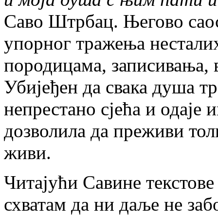
Саво Штрбац. Његово саос
упорног тражења нестали
породицама, записивања, 
Убијеђен да свака душа тр
непрестано сјећа и одаје 
дозволила да преживи толи
живи.
Читајући Савине текстове 
схватам да ни даље не заб