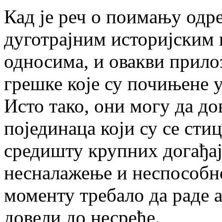
Кад је реч о поимању одр
дуготрајним историјским 
односима, и овакви прило
грешке које су почињене 
Исто тако, они могу да до
појединаца који су се сти
средишту крупних догађаја
несналажење и неспособно
моменту требало да раде а
довели до несреће.