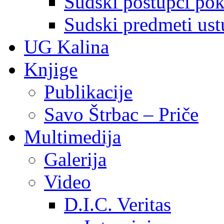
Sudski postupci pokr
Sudski predmeti ustu
UG Kalina
Knjige
Publikacije
Savo Štrbac – Priče
Multimedija
Galerija
Video
D.I.C. Veritas