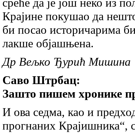
среће да је још неко из п
Крајине покушао да нешто
би посао историчарима б
лакше објашњена.
Др Вељко Ђурић Мишина
Саво Штрбац:
Зашто пишем хронике п
И ова седма, као и предх
прогнаних Крајишника“, с