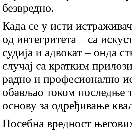
безвредно.
Када се у исти истражива
од интегритета – са искус
судија и адвокат – онда ст
случај са кратким прилоз
радно и професионално ис
обављао током последње т
основу за одређивање ква
Посебна вредност његових 