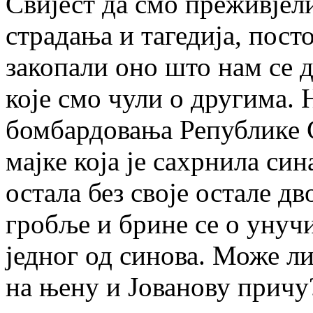
Свијест да смо преживјел
страдања и тагедија, посто
закопали оно што нам се 
које смо чули о другима.
бомбардовања Републике С
мајке која је сахрнила син
остала без своје остале дв
гробље и брине се о унуч
једног од синова. Може л
на њену и Јованову причу