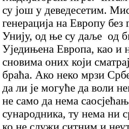
су још у деведесетим. Ми
генерација на Европу без
Унију, од ње су даље од б
Уједињена Европа, као и н
сновима оних који сматрај
браћа. Ако неко мрзи Србе,
да ли је могуће да воли не
не само да нема саосјећањ
сународника, ту нема ни с
ко не служи ситним и неу