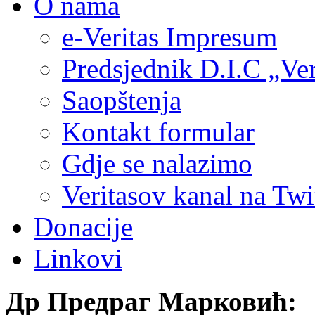
O nama
e-Veritas Impresum
Predsjednik D.I.C „Ver
Saopštenja
Kontakt formular
Gdje se nalazimo
Veritasov kanal na Twi
Donacije
Linkovi
Др Предраг Марковић: