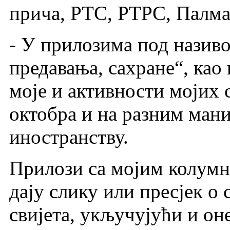
прича, РТС, РТРС, Палма
- У прилозима под назив
предавања, сахране“, као 
моје и активности мојих 
октобра и на разним ман
иностранству.
Прилози са мојим колумн
дају слику или пресјек 
свијета, укључујући и он