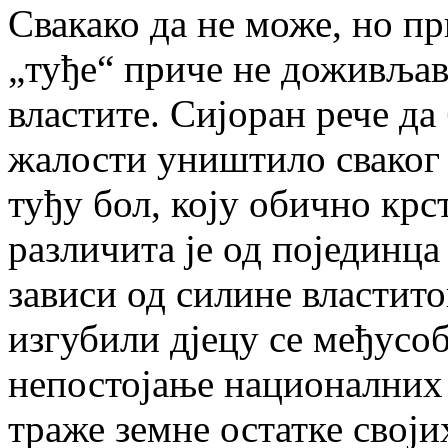
Свакако да не може, но пр
„туђе“ приче не доживљав
властите. Сијоран рече да
жалости уништило сваког 
туђу бол, коју обично крс
различита је од појединца
зависи од силине властито
изгубили дјецу се међусоб
непостојање националних
траже земне остатке своји