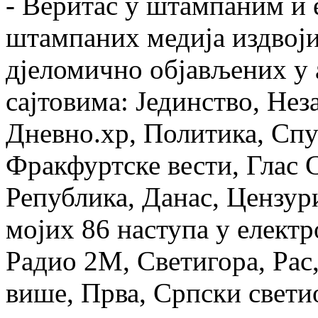
- Веритас у штампаним и 
штампаних медија издвоји
дјеломично објављених у 
сајтовима: Јединство, Нез
Дневно.хр, Политика, Спу
Фракфуртске вести, Глас С
Република, Данас, Цензур
мојих 86 наступа у елект
Радио 2М, Светигора, Рас
више, Прва, Српски свет