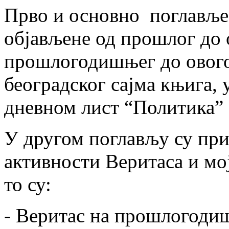
Прво и основно поглавље
објављене од прошлог до 
прошлогодишњег до овог
београдског сајма књига, 
дневном лист “Политика” (
У другом поглављу су при
активности Веритаса и мој
то су:
- Веритас на прошлогод