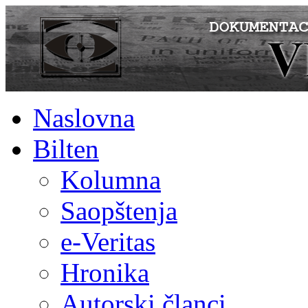
Naslovna
Bilten
Kolumna
Saopštenja
e-Veritas
Hronika
Autorski članci