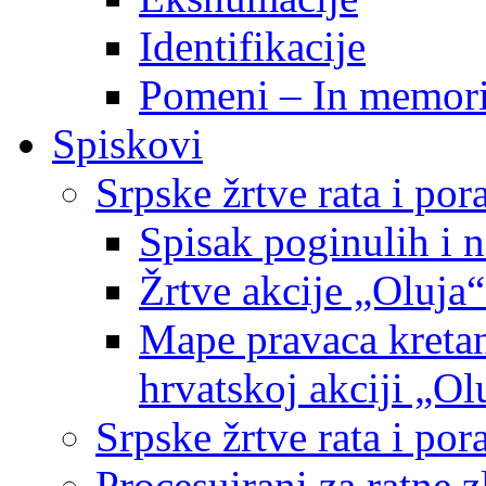
Identifikacije
Pomeni – In memor
Spiskovi
Srpske žrtve rata i po
Spisak poginulih i n
Žrtve akcije „Oluja“
Mape pravaca kretan
hrvatskoj akciji „Ol
Srpske žrtve rata i p
Procesuirani za ratne 