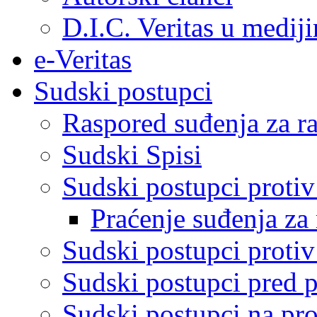
D.I.C. Veritas u medij
e-Veritas
Sudski postupci
Raspored suđenja za ra
Sudski Spisi
Sudski postupci proti
Praćenje suđenja za 
Sudski postupci proti
Sudski postupci pred 
Sudski postupci na pro