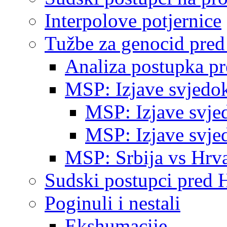
Interpolove potjernice
Tužbe za genocid pre
Analiza postupka p
MSP: Izjave svjedo
MSP: Izjave svje
MSP: Izjave svje
MSP: Srbija vs Hrva
Sudski postupci pred 
Poginuli i nestali
Ekshumacije