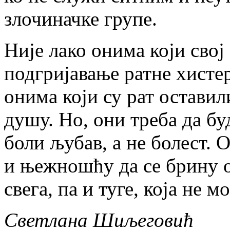
злочиначке групе.
Није лако онима који свој
подгријавање ратне хистер
онима који су рат оставил
душу. Но, они треба да бу
боли љубав, а не болест. 
и њежношћу да се брину о
свега, па и туге, која не м
Светлана Шиљеговић