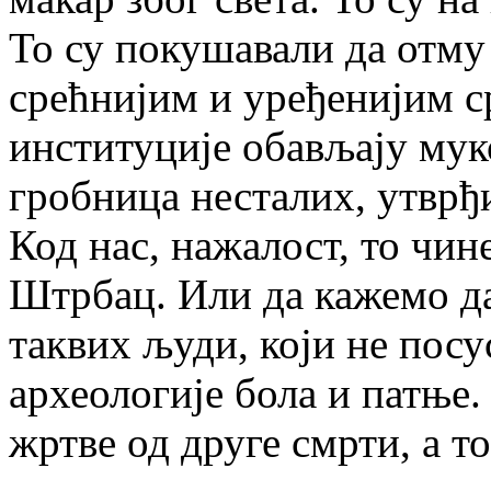
То су покушавали да отму 
срећнијим и уређенијим с
институције обављају му
гробница несталих, утврђ
Код нас, нажалост, то чи
Штрбац. Или да кажемо да
таквих људи, који не посу
археологије бола и патње
жртве од друге смрти, а т