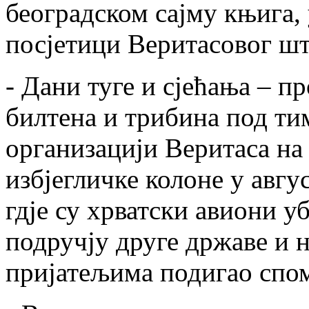
београдском сајму књига, 
посјетици Веритасовог шт
- Дани туге и сјећања – п
билтена и трибина под ти
организацији Веритаса на 
избјегличке колоне у авгу
гдје су хрватски авиони у
подручју друге државе и н
пријатељима подигао спо