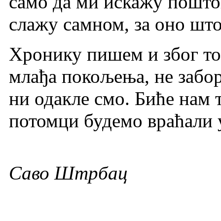
само да ми искажу поштов
слажу самном, за оно што
Хронику пишем и због то
млађа покољења, не забор
ни одакле смо. Биће нам 
потомци будемо враћали у
Саво Штрбац