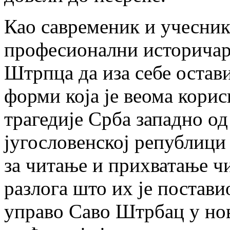
Као савременик и учесни
професионални историчар
Штрпца да иза себе остави
форми која је веома кори
трагедије Срба западно од
југословенској републици 
за читање и прихватање ч
разлога што их је постави
управо Саво Штрбац у но