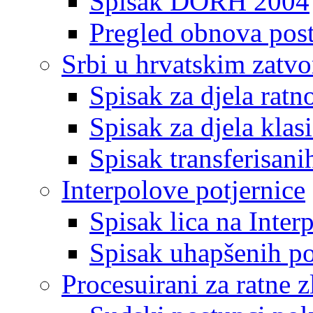
Spisak DORH 2004
Pregled obnova pos
Srbi u hrvatskim zatv
Spisak za djela ratn
Spisak za djela klas
Spisak transferisani
Interpolove potjernice
Spisak lica na Inte
Spisak uhapšenih po
Procesuirani za ratne z