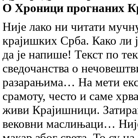
О Хроници прогнаних К
Није лако ни читати мучн
крајишких Срба. Како ли 
да је напише! Текст по тек
сведочанства о нечовешт
разарањима… На мети екст
срамоту, често и саме хрв
живи Крајишници. Затира
вековни маслињаци… Није 
макар због света. То су н