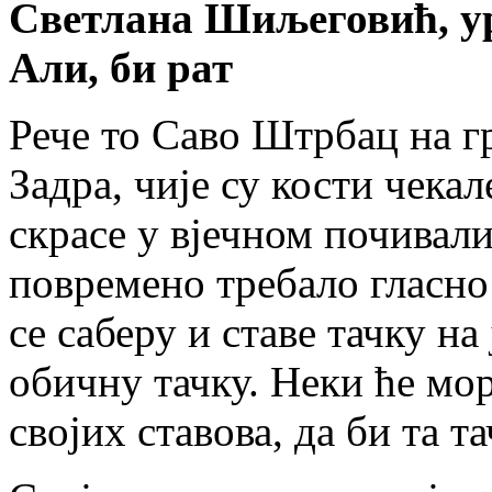
Светлана Шиљеговић, у
Али, би рат
Рече то Саво Штрбац на г
Задра, чије су кости чекал
скрасе у вјечном почивали
повремено требало гласн
се саберу и ставе тачку на
обичну тачку. Неки ће мор
својих ставова, да би та т