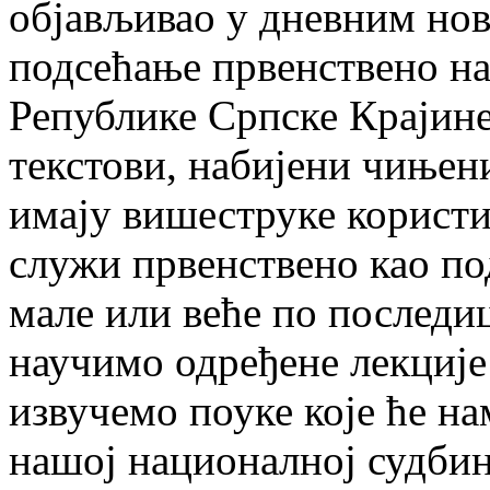
објављивао у дневним нов
подсећање првенствено на 
Републике Српске Крајине
текстови, набијени чињен
имају вишеструке користи
служи првенствено као под
мале или веће по последиц
научимо одређене лекције
извучемо поуке које ће н
нашој националној судбин