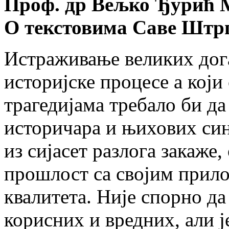
Проф. др Вељко Ђурић
О текстовима Саве Штр
Истраживање великих дога
историјске процесе а који 
трагедијама требало би д
историчара и њихових синт
из сијасет разлога закаже
прошлост са својим прило
квалитета. Није спорно д
корисних и вредних, али ј