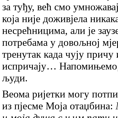
за туђу, већ смо умножава
која није доживјела никака
несрећницима, али је зау
потребама у довољној мје
тренутак када чују причу 
испричају… Напомињемо, н
људи.
Веома ријетки могу потп
из пјесме Моја отаџбина:
и моја душа с њим пати и