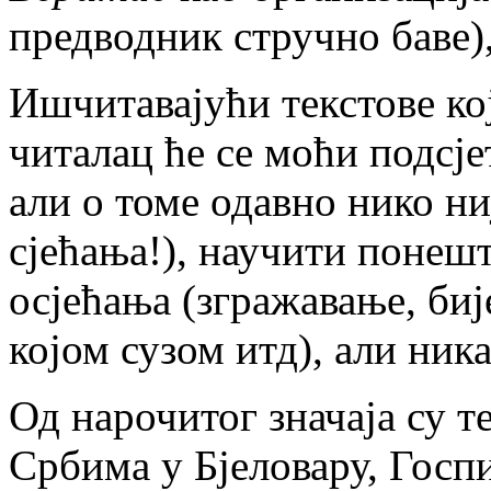
предводник стручно баве),
Ишчитавајући текстове кој
читалац ће се моћи подсје
али о томе одавно нико ни
сјећања!), научити понеш
осјећања (згражавање, биј
којом сузом итд), али ник
Од нарочитог значаја су т
Србима у Бјеловару, Госп