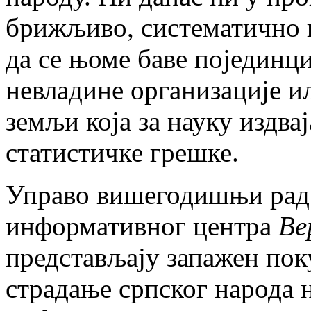
брижљиво, систематично и
да се њоме баве појединци
невладине организације и
земљи која за науку издва
статистичке грешке.
Управо вишегодишњи рад
информативног центра
Ве
представљају запажен поку
страдање српског народа 