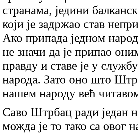
странама, једини балканс
који је задржао став непр
Ако припада једном народ
не значи да је припао они
правду и ставе је у служб
народа. Зато оно што Штр
нашем народу већ читавом
Саво Штрбац ради један на
можда је то тако са овог 