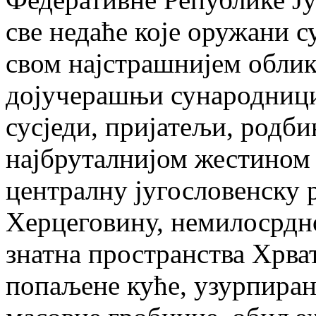
све недаће које оружани с
свом најстрашнијем облику
дојучерашњи сународници,
сусједи, пријатељи, родбин
најбруталнијом жестином
централну југословенску 
Херцеговину, немилосрдно
знатна пространства Хрват
попаљене куће, узурпиран