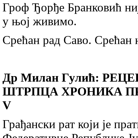
Гроф Ђорђе Бранковић ни
у њој живимо.
Срећан рад Саво. Срећан
Др Милан Гулић: РЕ
ШТРПЦА ХРОНИКА П
V
Грађански рат који је пра
Федеративне Републике Ју