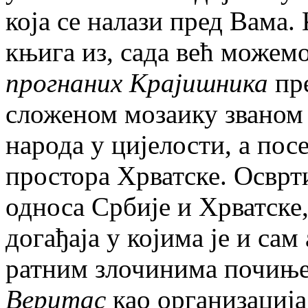
која се налази пред Вама. 
књига из, сада већ можем
прогнаних Крајишника
пре
сложеном мозаику званом 
народа у цијелости, а пос
простора Хрватске. Осврт
односа Србије и Хрватске
догађаја у којима је и са
ратним злочинима почиње
Веритас
као организација