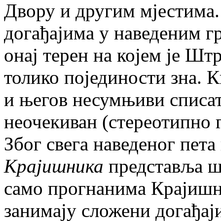
Двору и другим мјестима
догађајима у наведеним г
онај терен на којем је Шт
толико појединости зна. 
и његов несумњиви списа
неочекиван (стереотипно г
Због свега наведеног пета
Крајишника
представља ш
само прогнанима Крајишн
занимају сложени догађај