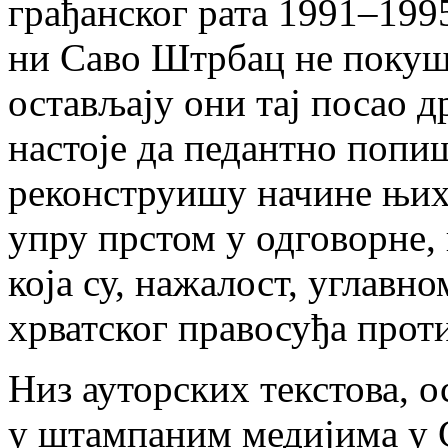
грађанског рата 1991–1995
ни Саво Штрбац не покуша
остављају они тај посао д
настоје да педантно попи
реконструишу начине њихо
упру прстом у одговорне, 
која су, нажалост, углав
хрватског правосуђа про
Низ ауторских текстова, 
у штампаним медијима у С