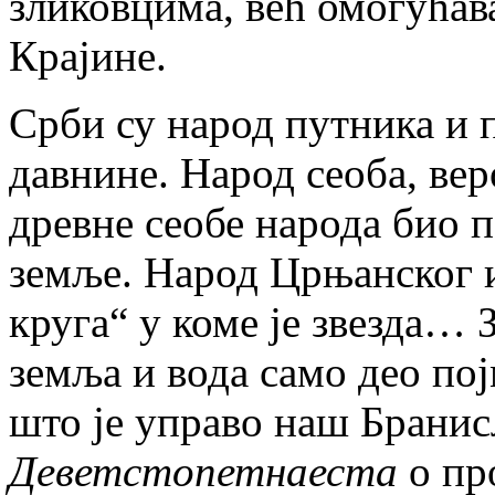
зликовцима, већ омогућав
Крајине.
Срби су народ путника и п
давнине. Народ сеоба, вер
древне сеобе народа био п
земље. Народ Црњанског и
круга“ у коме је звезда… 
земља и вода само део пој
што је управо наш Брани
Деветстопетнаеста
о пр