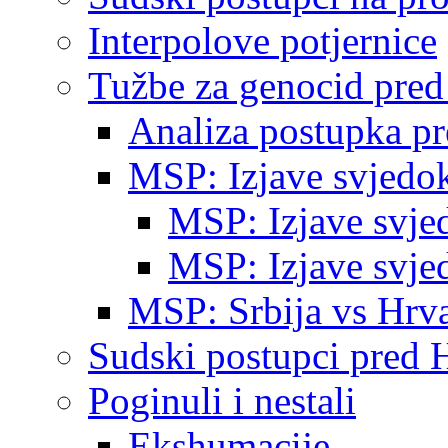
Interpolove potjernice
Tužbe za genocid pre
Analiza postupka p
MSP: Izjave svjedo
MSP: Izjave svje
MSP: Izjave svje
MSP: Srbija vs Hrva
Sudski postupci pred 
Poginuli i nestali
Ekshumacije