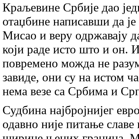
Краљевине Србије дао јед
отаџбине написавши да је
Мисао и веру одржавају 
који раде исто што и он. 
повремено можда не разум
завиде, они су на истом ч
нема везе са Србима и Ср
Судбина најбројнијег евр
одавно није питање славе 
ширине њених граница. М