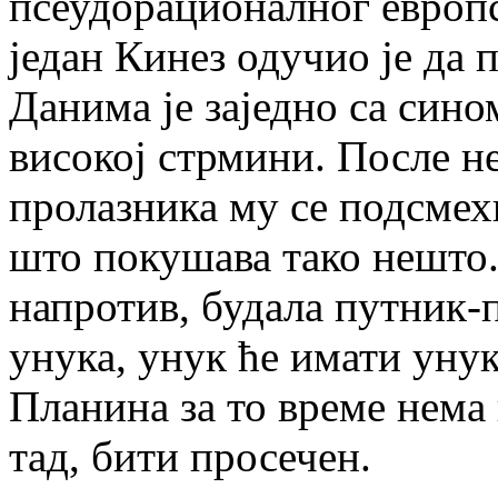
псеудорационалног европс
један Кинез одучио је да 
Данима је заједно са син
високој стрмини. После не
пролазника му се подсмех
што покушава тако нешто. 
напротив, будала путник-
унука, унук ће имати унук
Планина за то време нема 
тад, бити просечен.