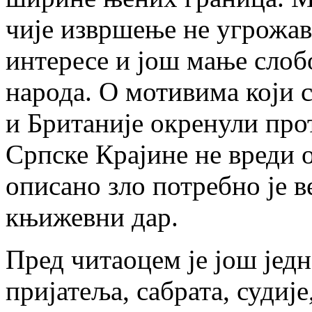
чије извршење не угрожав
интересе и још мање слоб
народа. О мотивима који 
и Британије окренули про
Српске Крајине не вреди о
описано зло потребно је 
књижевни дар.
Пред читаоцем је још јед
пријатеља, сабрата, судиј