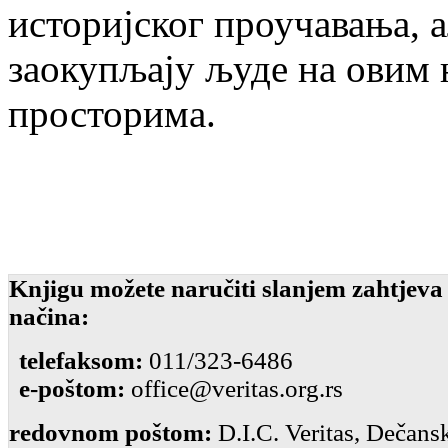
историјског проучавања, 
заокупљају људе на овим
просторима.
Knjigu možete naručiti slanjem zahtjeva
načina:
telefaksom:
011/323-6486
e-poštom:
office@veritas.org.rs
redovnom poštom:
D.I.C. Veritas, Dečansk