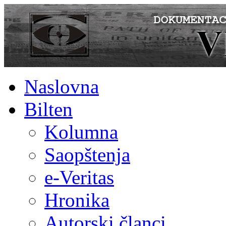
Naslovna
Bilten
Kolumna
Saopštenja
e-Veritas
Hronika
Autorski članci