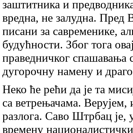
заштитника и предводника
вредна, не залудна. Пред 
писани за савременике, а
будућности. Због тога ова
праведничког спашавања с
дугорочну намену и драго
Неко ће рећи да је та миси
са ветрењачама. Верујем, и
разлога. Саво Штрбац је,
времену националистички