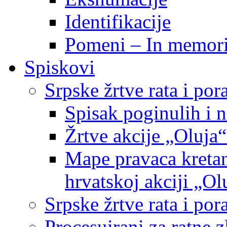
Identifikacije
Pomeni – In memor
Spiskovi
Srpske žrtve rata i po
Spisak poginulih i n
Žrtve akcije „Oluja“
Mape pravaca kretan
hrvatskoj akciji „Ol
Srpske žrtve rata i p
Procesuirani za ratne 