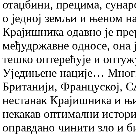
отаџбини, прецима, сун
о једној земљи и њеном н
Крајишника одавно је пре
међудржавне односе, она ј
тешко оптерећује и оптуж
Уједињене нације… Многи 
Британији, Француској, СА
нестанак Крајишника и њи
некакав оптимални историј
оправдано чинити зло и б