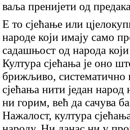
ваља пренијети од предак
Е то сјећање или цјелокуп
народе који имају само пр
садашњост од народа који 
Култура сјећања је оно шт
брижљиво, систематично и
сјећања нити један народ
ни горим, већ да сачува б
Нажалост, култура сјећања
народу. Ни данас ни у про