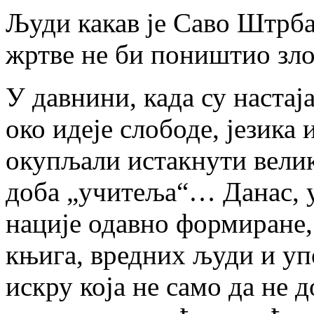
Људи какав је Саво Штрба
жртве не би поништио зло
У давнини, када су настај
око идеје слободе, језика
окупљали истакнути велик
доба „учитеља“… Данас, у
нације одавно формиране
књига, вредних људи и у
искру која не само да не