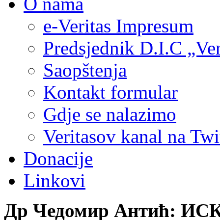
O nama
e-Veritas Impresum
Predsjednik D.I.C „Ver
Saopštenja
Kontakt formular
Gdje se nalazimo
Veritasov kanal na Twi
Donacije
Linkovi
Др Чедомир Антић: И