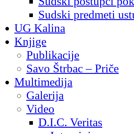
Sudski postupci pokr
Sudski predmeti ustu
UG Kalina
Knjige
Publikacije
Savo Štrbac – Priče
Multimedija
Galerija
Video
D.I.C. Veritas