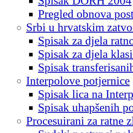
Spisak DORH 2004
Pregled obnova pos
Srbi u hrvatskim zatv
Spisak za djela ratn
Spisak za djela klas
Spisak transferisani
Interpolove potjernice
Spisak lica na Inte
Spisak uhapšenih po
Procesuirani za ratne z