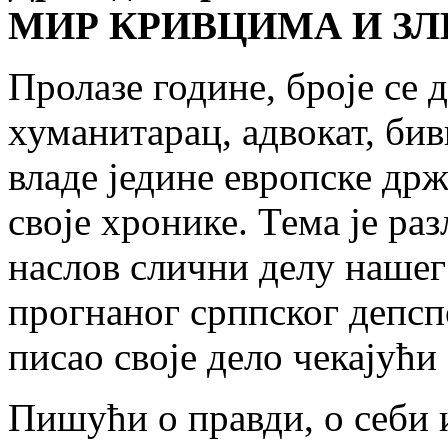
МИР КРИВЦИМА И З
Пролазе године, броје се
хуманитарац, адвокат, би
владе једине европске држ
своје хронике. Тема је раз
наслов слични делу нашег
прогнаног срппског депспо
писао своје дело чекајући
Пишући о правди, о себи и