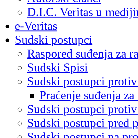
D.I.C. Veritas u medij
e-Veritas
Sudski postupci
Raspored suđenja za ra
Sudski Spisi
Sudski postupci proti
Praćenje suđenja za 
Sudski postupci proti
Sudski postupci pred 
Sudski postupci na pro