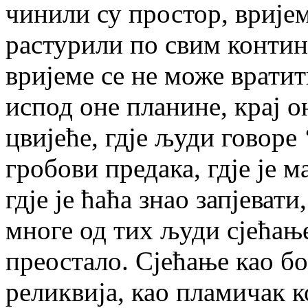
чинили су простор, врије
растурили по свим контин
вријеме се не може вратит
испод оне планине, крај он
цвијеће, гдје људи говоре 
гробови предака, гдје је м
гдје је ћаћа знао запјеват
многе од тих људи сјећање
преостало. Сјећање као бог
реликвија, као пламичак ко