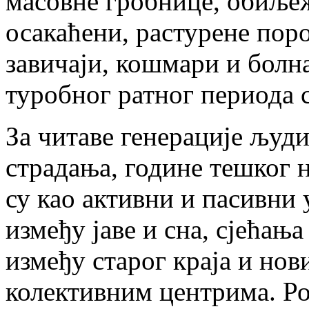
масовне гробнице, обиљеж
осакаћени, растурене пор
завичаји, кошмари и болна
туробног ратног периода с 
За читаве генерације људи
страдања, године тешког 
су као активни и пасивни
између јаве и сна, сјећања
између старог краја и нов
колективним центрима. Ро