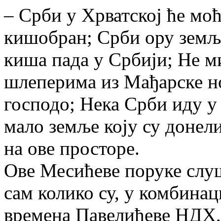
– Срби у Хрватској ће моћ
кишобран; Срби ору земљу
киша пада у Србији; Не м
шлеперима из Мађарске н
господо; Нека Срби иду у 
мало земље коју су донел
на ове просторе.
Ове Месићеве поруке слу
сам колико су, у комбина
времена Павелићеве НДХ,