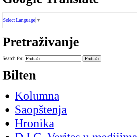
Select Language
▼
Pretraživanje
Search for:
Bilten
Kolumna
Saopštenja
Hronika
D.I.C. Veritas u medijim