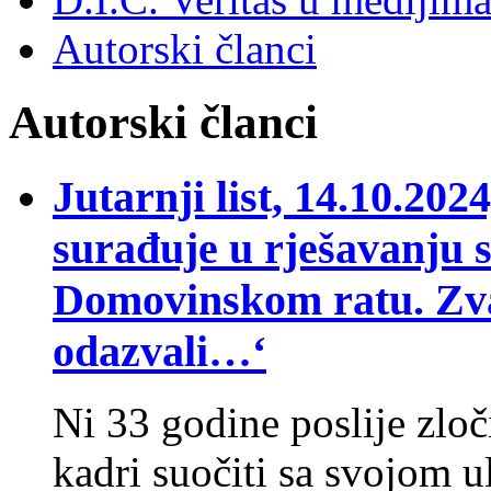
Autorski članci
Autorski članci
Jutarnji list, 14.10.
surađuje u rješavanju s
Domovinskom ratu. Zvali
odazvali…‘
Ni 33 godine poslije zlo
kadri suočiti sa svojom 