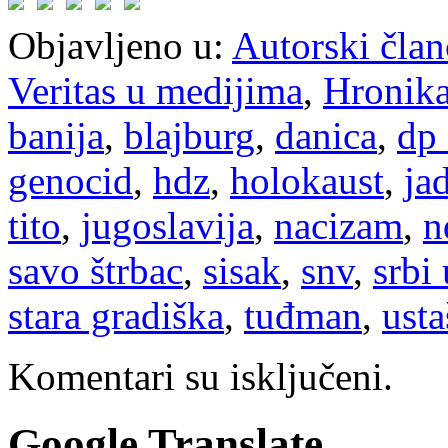
Objavljeno u:
Autorski član
Veritas u medijima
,
Hronik
banija
,
blajburg
,
danica
,
dp 
genocid
,
hdz
,
holokaust
,
ja
tito
,
jugoslavija
,
nacizam
,
n
savo štrbac
,
sisak
,
snv
,
srbi
stara gradiška
,
tuđman
,
usta
Komentari su isključeni.
Google Translate