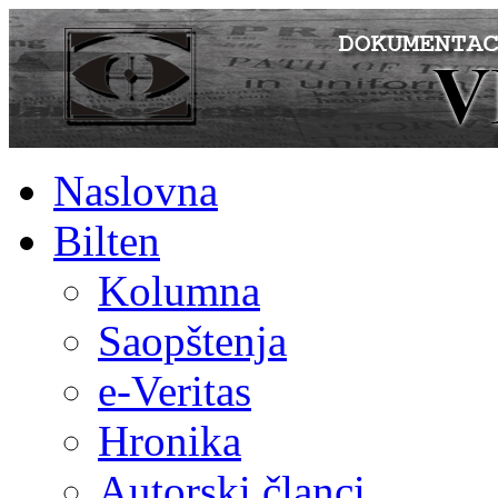
Naslovna
Bilten
Kolumna
Saopštenja
e-Veritas
Hronika
Autorski članci