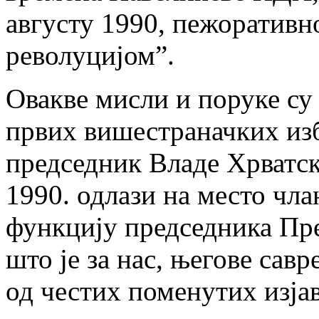
августу 1990, пежоративн
револуцијом”.
Овакве мисли и поруке су 
првих вишестраначких изб
председник Владе Хрватске
1990. одлази на место члан
функцију председника Пр
што је за нас, његове сав
од честих поменутих изја