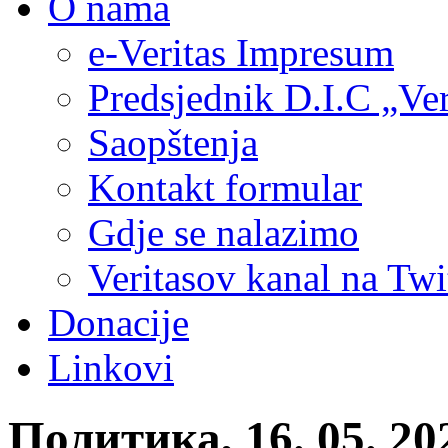
O nama
e-Veritas Impresum
Predsjednik D.I.C „Ver
Saopštenja
Kontakt formular
Gdje se nalazimo
Veritasov kanal na Twi
Donacije
Linkovi
Политика, 16. 05. 2