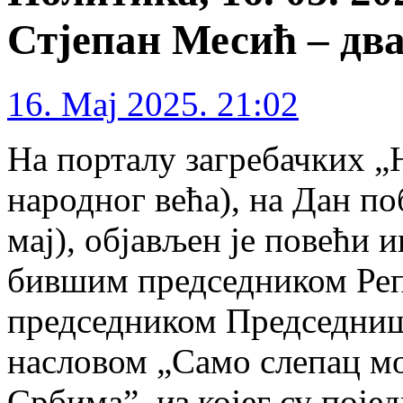
Стјепан Месић – два
16. Maj 2025. 21:02
На порталу загребачких „
народног већа), на Дан по
мај), објављен је повећи 
бившим председником Реп
председником Председниш
насловом „Само слепац м
Србима”, из којег су поје