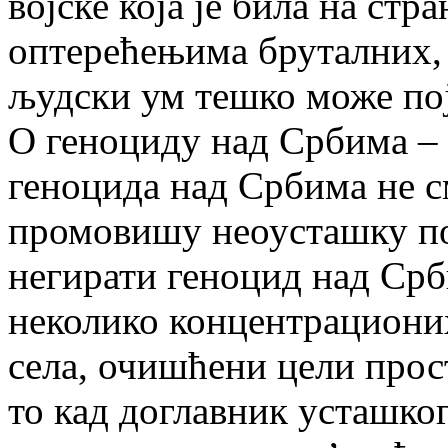
војске која је била на ст
оптерећењима бруталних, 
људски ум тешко може по
О геноциду над Србима –
геноцида над Србима не с
промовишу неоусташку по
негирати геноцид над Срб
неколико концентрационих
села, очишћени цели прост
то кад доглавник усташко