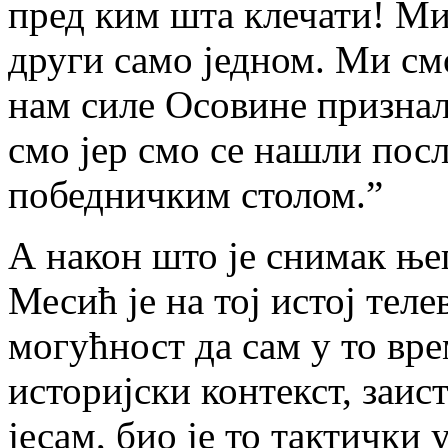
пред ким шта клечати! Ми
други само једном. Ми см
нам силе Осовине признал
смо јер смо се нашли посл
победничким столом.”
А након што је снимак ње
Месић је на тој истој тел
могућност да сам у то вр
историјски контекст, заис
јесам, био је то тактички