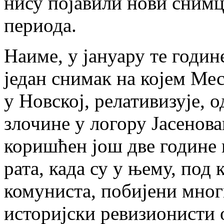
нису појавили нови снимц
периода.
Наиме, у јануару те годин
један снимак на којем Мес
у Новској, релативизује, 
злочине у логору Јасеновац
коришћен још две године 
рата, када су у њему, под
комуниста, побијени мног
историјски ревизионисти 