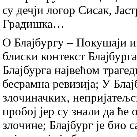
су дечји логор Сисак, Јас
Градишка…
О Блајбургу – Покушаји и
блиски контекст Блајбург
Блајбурга највећом трагед
бесрамна ревизија; У Блaj
злочиначких, непријатељск
пробој јер су знали да ће 
злочине; Блајбург је био 