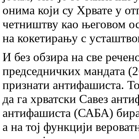
онима који су Хрвате у о
четништву као његовом о
на кокетирању с усташтво
И без обзира на све речен
председничких мандата (2
признати антифашиста. То
да га хрватски Савез ант
антифашиста (САБА) бира 
а на тој функцији вероватн