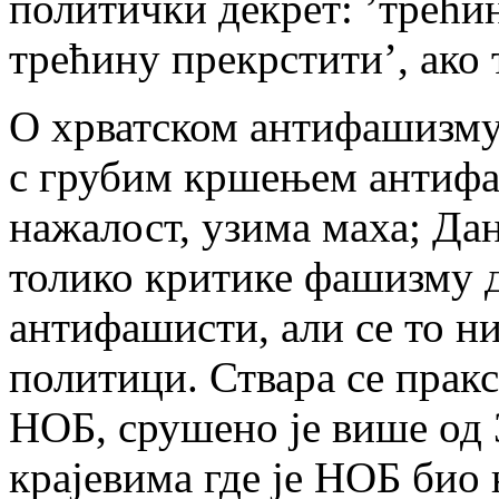
политички декрет: ’трећи
трећину прекрстити’, ако т
О хрватском антифашизму
с грубим кршењем антифа
нажалост, узима маха; Да
толико критике фашизму да
антифашисти, али се то н
политици. Ствара се прак
НОБ, срушено је више од 
крајевима где је НОБ био н