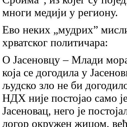
многи медији у региону.
Ево неких „мудрих” мисли
хрватског политичара:
О Јасеновцу – Млади мора
која се догодила у Јасено
људско зло не би догодило
НДХ није постојао само ј
Јасеновац, него је постоја
логор окружен жицом, већ