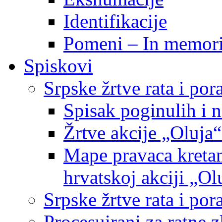
Identifikacije
Pomeni – In memor
Spiskovi
Srpske žrtve rata i po
Spisak poginulih i n
Žrtve akcije „Oluja“
Mape pravaca kretan
hrvatskoj akciji „Ol
Srpske žrtve rata i p
Procesuirani za ratne 