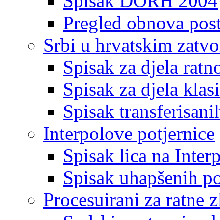
Spisak DORH 2004
Pregled obnova pos
Srbi u hrvatskim zatv
Spisak za djela ratn
Spisak za djela klas
Spisak transferisani
Interpolove potjernice
Spisak lica na Inte
Spisak uhapšenih po
Procesuirani za ratne z