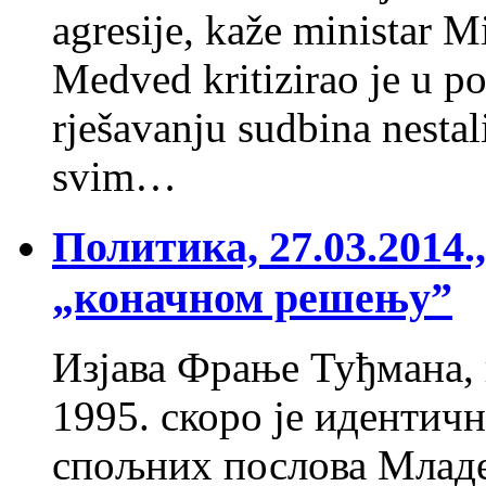
agresije, kaže ministar M
Medved kritizirao je u po
rješavanju sudbina nest
svim…
Политика, 27.03.2014
„коначном решењу”
Изјава Фрање Туђмана, 
1995. скоро је идентич
спољних послова Младен