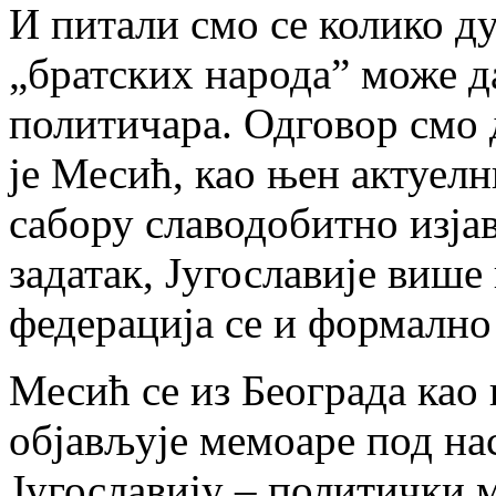
И питали смо се колико ду
„братских народа” може д
политичара. Одговор смо 
је Месић, као њен актуел
сабору славодобитно изја
задатак, Југославије више
федерација се и формално
Месић се из Београда као 
објављује мемоаре под н
Југославију – политички м