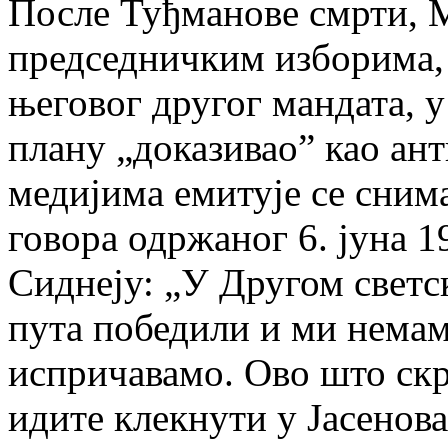
После Туђманове смрти, М
председничким изборима, 
његовог другог мандата, 
плану „доказивао” као ан
медијима емитује се сним
говора одржаног 6. јуна 1
Сиднеју: „У Другом светск
пута победили и ми немам
испричавамо. Ово што скр
идите клекнути у Јасено