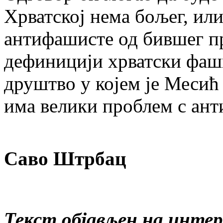
Хрватској нема бољег, или
антифашисте од бившег п
дефиницији хрватски фаш
друштво у којем је Месић
има велики проблем с ан
Саво Штрбац
Текст објављен на инте