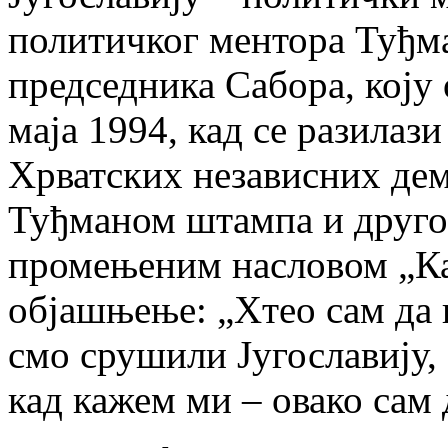
политичког ментора Туђм
председника Сабора, коју
маја 1994, кад се разилаз
Хрватских независних дем
Туђманом штампа и друго
промењеним насловом „Как
објашњење: „Хтео сам да 
смо срушили Југославију, 
кад кажем ми – овако сам 