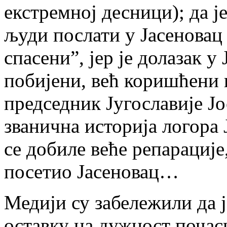
екстремној десници); да је
људи послати у Јасеновац
спасени”, јер је долазак у
побијени, већ коришћени к
председник Југославије Јо
званична историја логора
се добиле веће репарације,
посетио Јасеновац…
Медији су забележили да ј
оставку на дужност поча