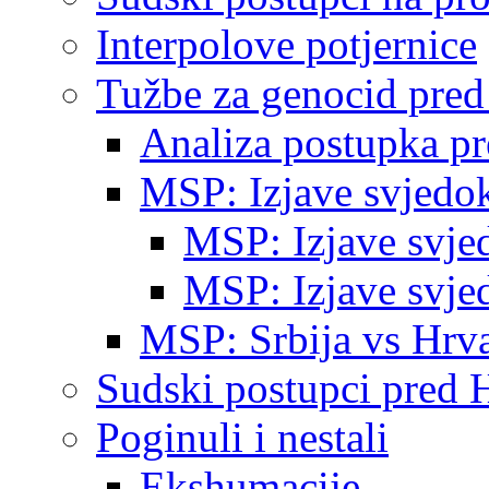
Interpolove potjernice
Tužbe za genocid pre
Analiza postupka p
MSP: Izjave svjedo
MSP: Izjave svje
MSP: Izjave svje
MSP: Srbija vs Hrva
Sudski postupci pred 
Poginuli i nestali
Ekshumacije