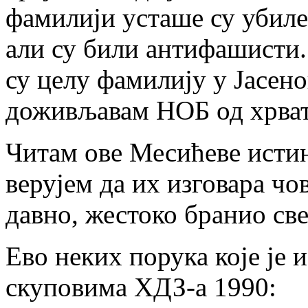
фамилији усташе су убиле
али су били антифашисти.
су целу фамилију у Јасенов
доживљавам НОБ од хрват
Читам ове Месићеве истин
верујем да их изговара чов
давно, жестоко бранио све
Ево неких порука које је
скуповима ХДЗ-а 1990: