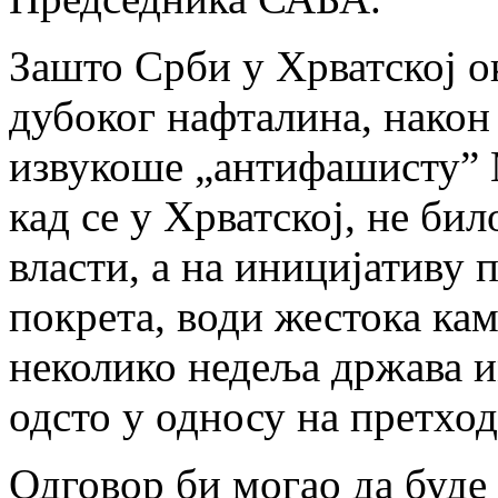
Зашто Срби у Хрватској о
дубоког нафталина, након
извукоше „антифашисту” 
кад се у Хрватској, не бил
власти, а на иницијативу
покрета, води жестока ка
неколико недеља држава и
одсто у односу на претхо
Одговор би могао да буде