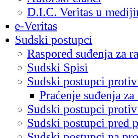
D.I.C. Veritas u medij
e-Veritas
Sudski postupci
Raspored suđenja za ra
Sudski Spisi
Sudski postupci proti
Praćenje suđenja za 
Sudski postupci proti
Sudski postupci pred 
Sudski postupci na pro