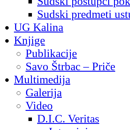
Sudski postupci pokr
Sudski predmeti ustu
UG Kalina
Knjige
Publikacije
Savo Štrbac – Priče
Multimedija
Galerija
Video
D.I.C. Veritas