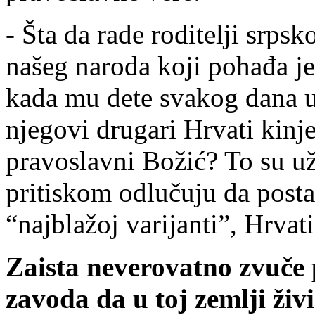
- Šta da rade roditelji srps
našeg naroda koji pohađa j
kada mu dete svakog dana up
njegovi drugari Hrvati kinje 
pravoslavni Božić? To su uža
pritiskom odlučuju da postan
“najblažoj varijanti”, Hrvat
Zaista neverovatno zvuče 
zavoda da u toj zemlji živ