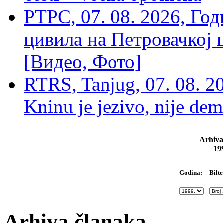
РТРС, 07. 08. 2026, Г
цивила на Петровачкој ц
[Видео, Фото]
RTRS, Tanjug, 07. 08. 2
Kninu je jezivo, nije dem
Arhiva
19
Bilte
Godina:
Arhiva članaka