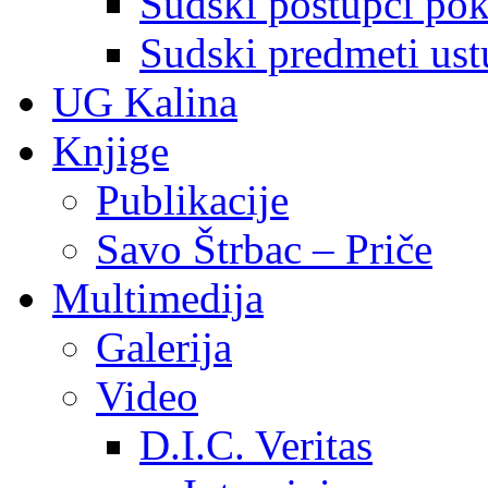
Sudski postupci pokr
Sudski predmeti ustu
UG Kalina
Knjige
Publikacije
Savo Štrbac – Priče
Multimedija
Galerija
Video
D.I.C. Veritas