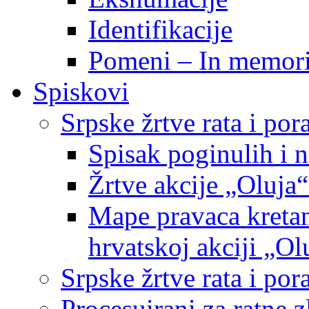
Identifikacije
Pomeni – In memor
Spiskovi
Srpske žrtve rata i po
Spisak poginulih i n
Žrtve akcije „Oluja“
Mape pravaca kretan
hrvatskoj akciji „Ol
Srpske žrtve rata i p
Procesuirani za ratne 