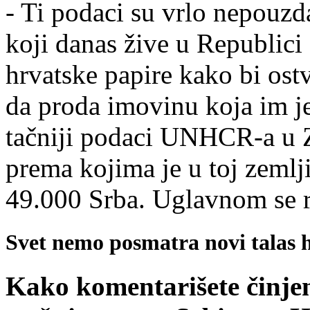
- Ti podaci su vrlo nepouzda
koji danas žive u Republici 
hrvatske papire kako bi ost
da proda imovinu koja im j
tačniji podaci UNHCR-a u Z
prema kojima je u toj zemlj
49.000 Srba. Uglavnom se ra
Svet nemo posmatra novi talas h
Kako komentarišete činjen