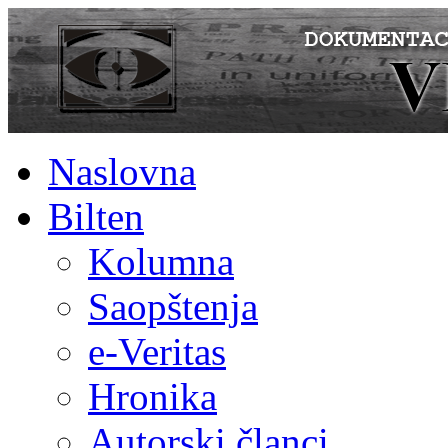
Naslovna
Bilten
Kolumna
Saopštenja
e-Veritas
Hronika
Autorski članci