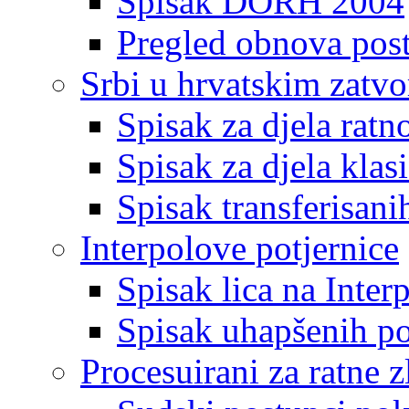
Spisak DORH 2004
Pregled obnova pos
Srbi u hrvatskim zatv
Spisak za djela ratn
Spisak za djela klas
Spisak transferisani
Interpolove potjernice
Spisak lica na Inte
Spisak uhapšenih po
Procesuirani za ratne z