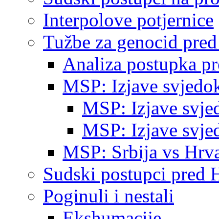
Interpolove potjernice
Tužbe za genocid pre
Analiza postupka p
MSP: Izjave svjedo
MSP: Izjave svje
MSP: Izjave svje
MSP: Srbija vs Hrva
Sudski postupci pred 
Poginuli i nestali
Ekshumacije