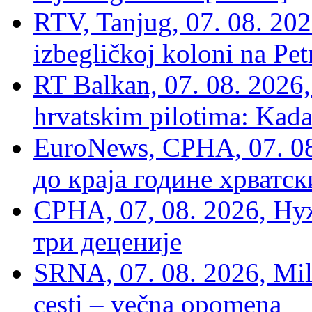
RTV, Tanjug, 07. 08. 2026
izbegličkoj koloni na Pet
RT Balkan, 07. 08. 2026,
hrvatskim pilotima: Kada
EuroNews, СРНА, 07. 0
до краја године хрватс
СРНА, 07, 08. 2026, Ну
три деценије
SRNA, 07. 08. 2026, Mil
cesti – večna opomena