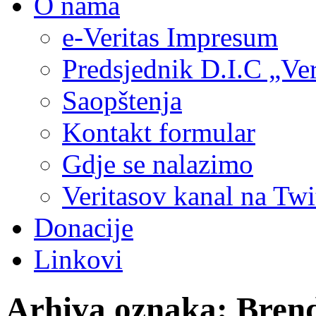
O nama
e-Veritas Impresum
Predsjednik D.I.C „Ver
Saopštenja
Kontakt formular
Gdje se nalazimo
Veritasov kanal na Twi
Donacije
Linkovi
Arhiva oznaka:
Bren