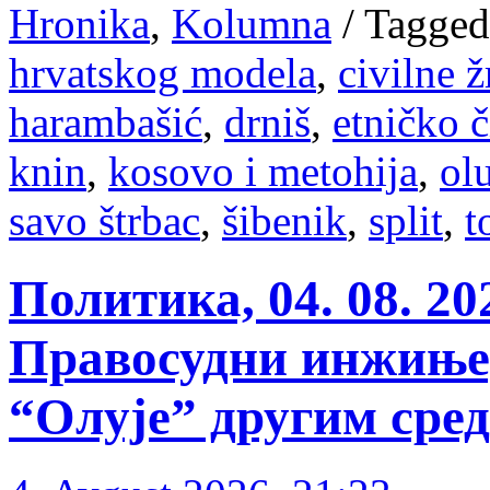
Hronika
,
Kolumna
/
Tagged
hrvatskog modela
,
civilne ž
harambašić
,
drniš
,
etničko č
knin
,
kosovo i metohija
,
ol
savo štrbac
,
šibenik
,
split
,
t
Политика, 04. 08. 2
Правосудни инжиње
“Олује” другим сре