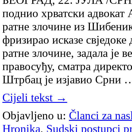
поднио хрватски адвокат 
ратне злочине из Шибеника
фризирао исказе свједоке
ратне злочине, задала је 
правосуђу, сматра директ
Штрбац је изјавио Срни 
Cijeli tekst →
Objavljeno u:
Članci za na
Hronika
,
Sudski postupci p