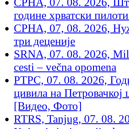
СРНА, 07. 08. 2026, Шт
године хрватски пилоти
СРНА, 07, 08. 2026, Ну
три деценије
SRNA, 07. 08. 2026, Mil
cesti – večna opomena
РТРС, 07. 08. 2026, Г
цивила на Петровачкој ц
[Видео, Фото]
RTRS, Tanjug, 07. 08. 2