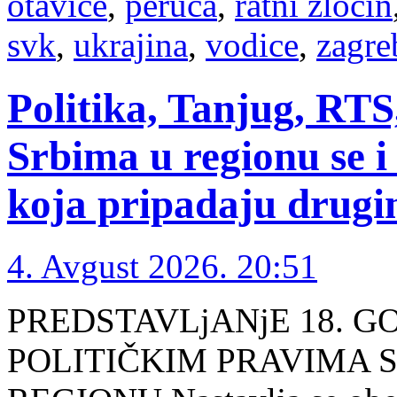
otavice
,
peruća
,
ratni zločin
svk
,
ukrajina
,
vodice
,
zagre
Politika, Tanjug, RTS,
Srbima u regionu se i
koja pripadaju drugi
4. Avgust 2026. 20:51
PREDSTAVLjANjE 18. G
POLITIČKIM PRAVIMA 