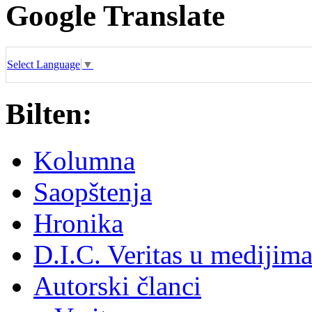
Google Translate
Select Language
▼
Bilten:
Kolumna
Saopštenja
Hronika
D.I.C. Veritas u medijim
Autorski članci