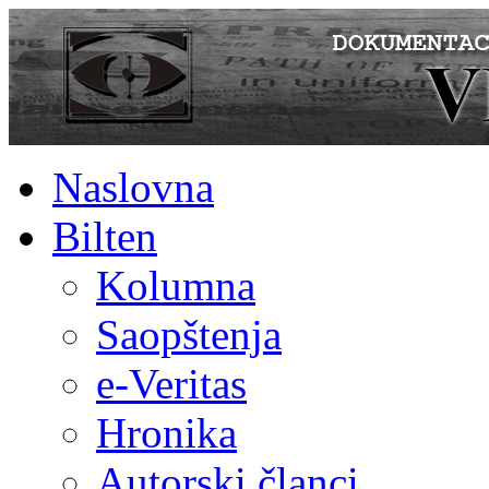
Naslovna
Bilten
Kolumna
Saopštenja
e-Veritas
Hronika
Autorski članci