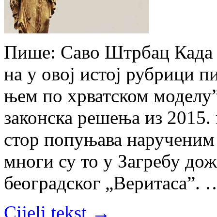
Пише: Саво Штрбац Ка­да са
на у овој ис­тој ру­бри­ци пи
њем по хр­ват­ском мо­де­лу”,
за­кон­ска ре­ше­ња из 2015. 
стор по­пу­ња­ва на­ру­че­ним 
мно­ги су то у За­гре­бу до­жи
бе­о­град­ског „Ве­ри­та­са”. 
Cijeli tekst →