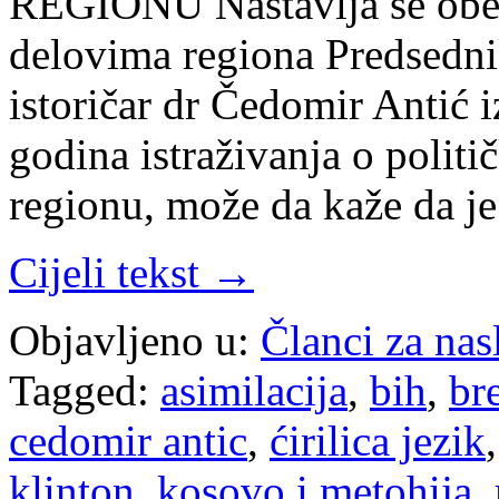
REGIONU Nastavlja se obesp
delovima regiona Predsedni
istoričar dr Čedomir Antić i
godina istraživanja o polit
regionu, može da kaže da je
Cijeli tekst →
Objavljeno u:
Članci za na
Tagged:
asimilacija
,
bih
,
br
cedomir antic
,
ćirilica jezik
klinton
,
kosovo i metohija
,