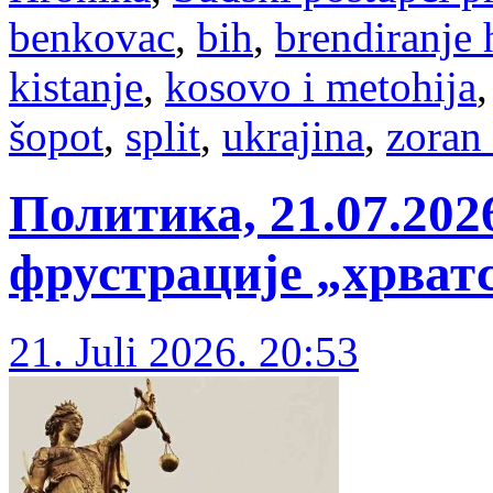
benkovac
,
bih
,
brendiranje
kistanje
,
kosovo i metohija
šopot
,
split
,
ukrajina
,
zoran
Политика, 21.07.202
фрустрације „хрват
21. Juli 2026. 20:53