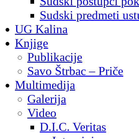
Sudski postupci pokr
Sudski predmeti ustu
UG Kalina
Knjige
Publikacije
Savo Štrbac – Priče
Multimedija
Galerija
Video
D.I.C. Veritas