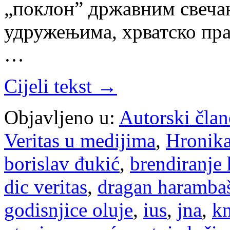
„поклон” државним свеча
удружењима, хрватско пр
…
Cijeli tekst →
Objavljeno u:
Autorski član
Veritas u medijima
,
Hronik
borislav đukić
,
brendiranje
dic veritas
,
dragan haramba
godisnjice oluje
,
ius
,
jna
,
k