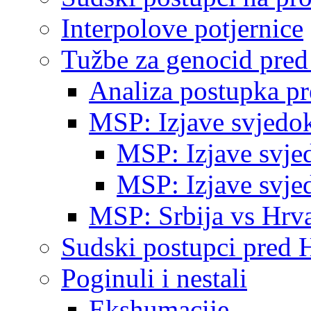
Interpolove potjernice
Tužbe za genocid pre
Analiza postupka p
MSP: Izjave svjedo
MSP: Izjave svje
MSP: Izjave svje
MSP: Srbija vs Hrva
Sudski postupci pred 
Poginuli i nestali
Ekshumacije