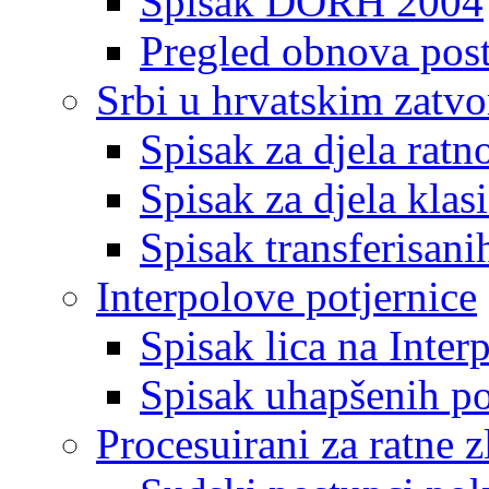
Spisak DORH 2004
Pregled obnova pos
Srbi u hrvatskim zatv
Spisak za djela ratn
Spisak za djela klas
Spisak transferisani
Interpolove potjernice
Spisak lica na Inte
Spisak uhapšenih po
Procesuirani za ratne z