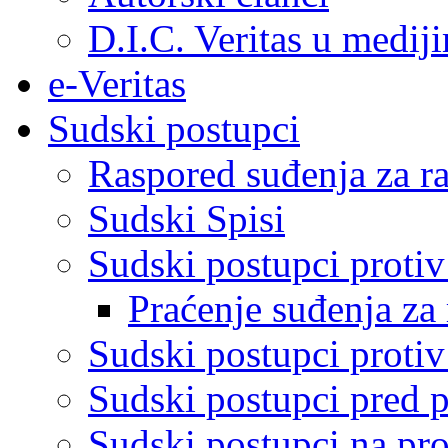
D.I.C. Veritas u medij
e-Veritas
Sudski postupci
Raspored suđenja za ra
Sudski Spisi
Sudski postupci proti
Praćenje suđenja za 
Sudski postupci proti
Sudski postupci pred 
Sudski postupci na pro