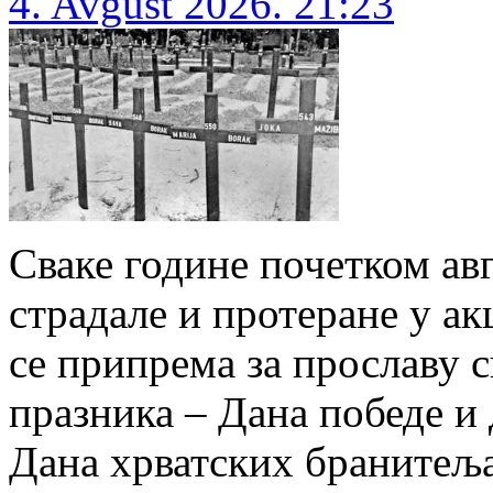
4. Avgust 2026. 21:23
Сваке године почетком авг
страдале и протеране у ак
се припрема за прославу 
празника – Дана победе и
Дана хрватских бранитеља