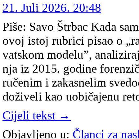
21. Juli 2026. 20:48
Piše: Savo Štrbac Ka­da sam k
ovoj is­toj ru­bri­ci pi­sao o „
vat­skom mo­de­lu”, ana­li­zi­ra
nja iz 2015. go­di­ne fo­ren­zič
ru­če­nim i za­ka­sne­lim sve­d
do­ži­ve­li kao uobi­ča­je­nu re­
Cijeli tekst →
Objavljeno u:
Članci za na