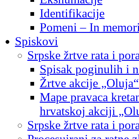
Identifikacije
Pomeni – In memor
Spiskovi
Srpske žrtve rata i po
Spisak poginulih i n
Žrtve akcije „Oluja“
Mape pravaca kretan
hrvatskoj akciji „Ol
Srpske žrtve rata i p
Procesuirani za ratne 