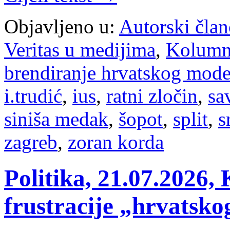
Objavljeno u:
Autorski član
Veritas u medijima
,
Kolum
brendiranje hrvatskog mode
i.trudić
,
ius
,
ratni zločin
,
sa
siniša medak
,
šopot
,
split
,
s
zagreb
,
zoran korda
Politika, 21.07.2026,
frustracije „hrvatsk