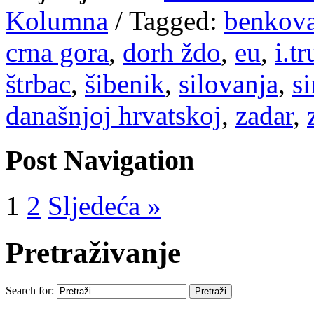
Kolumna
/
Tagged:
benkov
crna gora
,
dorh ždo
,
eu
,
i.t
štrbac
,
šibenik
,
silovanja
,
s
današnjoj hrvatskoj
,
zadar
,
Post Navigation
1
2
Sljedeća »
Pretraživanje
Search for: