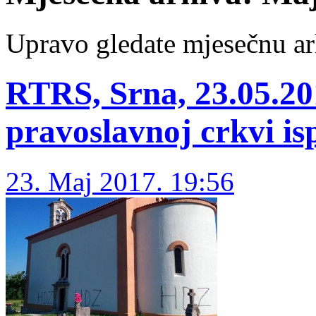
Upravo gledate mjesečnu ar
RTRS, Srna, 23.05.20
pravoslavnoj crkvi i
23. Maj 2017. 19:56