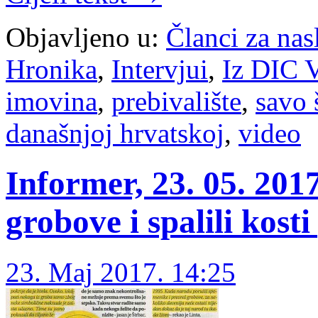
Objavljeno u:
Članci za na
Hronika
,
Intervjui
,
Iz DIC V
imovina
,
prebivalište
,
savo 
današnjoj hrvatskoj
,
video
Informer, 23. 05. 201
grobove i spalili kost
23. Maj 2017. 14:25