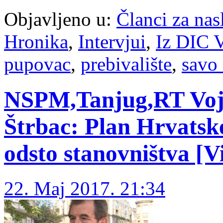
Objavljeno u:
Članci za na
Hronika
,
Intervjui
,
Iz DIC V
pupovac
,
prebivalište
,
savo 
NSPM,Tanjug,RT Vojv
Štrbac: Plan Hrvatske
odsto stanovništva [V
22. Maj 2017. 21:34