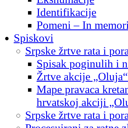
Identifikacije
Pomeni – In memor
Spiskovi
Srpske žrtve rata i po
Spisak poginulih i n
Žrtve akcije „Oluja“
Mape pravaca kretan
hrvatskoj akciji „Ol
Srpske žrtve rata i p
Procesuirani za ratne 