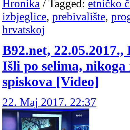
Hronika
/
Tagged:
etničko č
izbjeglice
,
prebivalište
,
pro
hrvatskoj
B92.net, 22.05.2017.,
Išli po selima, nikoga
spiskova [Video]
22. Maj 2017. 22:37