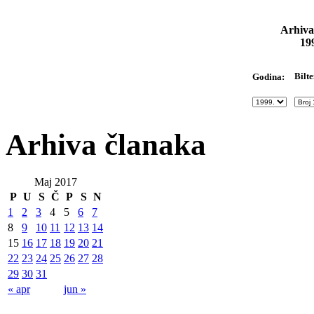
Arhiva
19
Bilte
Godina:
Arhiva članaka
Maj 2017
P
U
S
Č
P
S
N
1
2
3
4
5
6
7
8
9
10
11
12
13
14
15
16
17
18
19
20
21
22
23
24
25
26
27
28
29
30
31
« apr
jun »