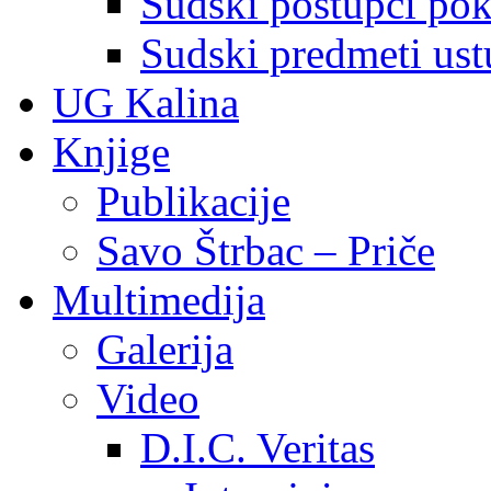
Sudski postupci pokr
Sudski predmeti ustu
UG Kalina
Knjige
Publikacije
Savo Štrbac – Priče
Multimedija
Galerija
Video
D.I.C. Veritas