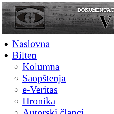
Naslovna
Bilten
Kolumna
Saopštenja
e-Veritas
Hronika
Autorski članci