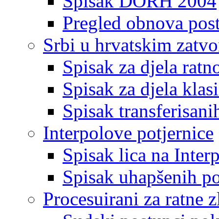
Spisak DORH 2004
Pregled obnova pos
Srbi u hrvatskim zatv
Spisak za djela ratn
Spisak za djela klas
Spisak transferisani
Interpolove potjernice
Spisak lica na Inte
Spisak uhapšenih po
Procesuirani za ratne z