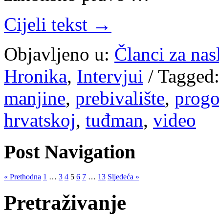
Cijeli tekst →
Objavljeno u:
Članci za na
Hronika
,
Intervjui
/
Tagged
manjine
,
prebivalište
,
progo
hrvatskoj
,
tuđman
,
video
Post Navigation
« Prethodna
1
…
3
4
5
6
7
…
13
Sljedeća »
Pretraživanje