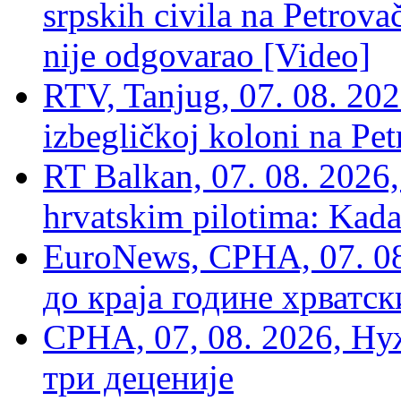
srpskih civila na Petrovač
nije odgovarao [Video]
RTV, Tanjug, 07. 08. 2026
izbegličkoj koloni na Pet
RT Balkan, 07. 08. 2026,
hrvatskim pilotima: Kada
EuroNews, СРНА, 07. 0
до краја године хрватс
СРНА, 07, 08. 2026, Ну
три деценије