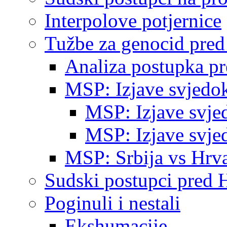
Interpolove potjernice
Tužbe za genocid pre
Analiza postupka p
MSP: Izjave svjedo
MSP: Izjave svje
MSP: Izjave svje
MSP: Srbija vs Hrva
Sudski postupci pred 
Poginuli i nestali
Ekshumacije