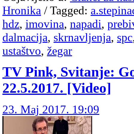
Hronika
/
Tagged:
a.stepina
hdz
,
imovina
,
napadi
,
prebi
dalmacija
,
skrnavljenja
,
spc
ustaštvo
,
žegar
TV Pink, Svitanje: Go
22.5.2017. [Video]
23. Maj 2017. 19:09