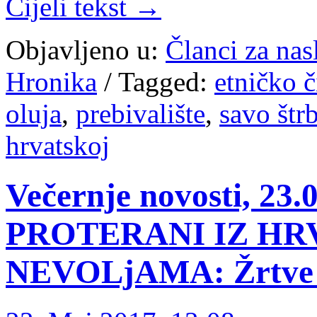
Cijeli tekst →
Objavljeno u:
Članci za na
Hronika
/
Tagged:
etničko č
oluja
,
prebivalište
,
savo štr
hrvatskoj
Večernje novosti, 23.
PROTERANI IZ HR
NEVOLjAMA: Žrtve po