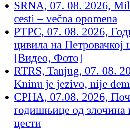
SRNA, 07. 08. 2026, Mil
cesti – večna opomena
РТРС, 07. 08. 2026, Г
цивила на Петровачкој ц
[Видео, Фото]
RTRS, Tanjug, 07. 08. 2
Kninu je jezivo, nije dem
СРНА, 07.08. 2026, По
годишњице од злочина 
цести