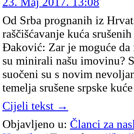
23. Maj 2017. 13:08
Od Srba prognanih iz Hrvats
raščišćavanje kuća srušeni
Đaković: Zar je moguće da n
su minirali našu imovinu? 
suočeni su s novim nevoljam
temelja srušene srpske kuć
Cijeli tekst →
Objavljeno u:
Članci za na