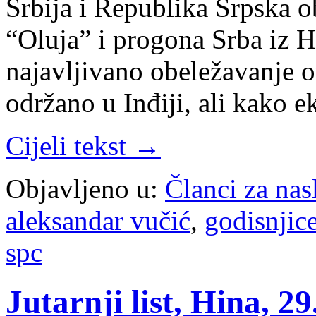
Srbija i Republika Srpska o
“Oluja” i progona Srba iz H
najavljivano obeležavanje o
održano u Inđiji, ali kako
Cijeli tekst →
Objavljeno u:
Članci za na
aleksandar vučić
,
godisnjice
spc
Jutarnji list, Hina, 