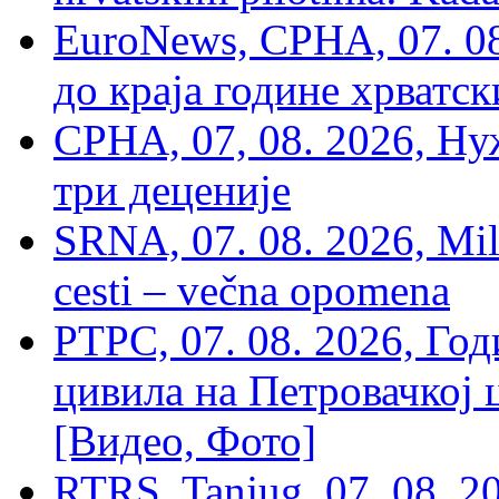
EuroNews, СРНА, 07. 0
до краја године хрватс
СРНА, 07, 08. 2026, Ну
три деценије
SRNA, 07. 08. 2026, Mil
cesti – večna opomena
РТРС, 07. 08. 2026, Г
цивила на Петровачкој ц
[Видео, Фото]
RTRS, Tanjug, 07. 08. 2