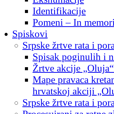
Identifikacije
Pomeni – In memor
Spiskovi
Srpske žrtve rata i po
Spisak poginulih i n
Žrtve akcije „Oluja“
Mape pravaca kretan
hrvatskoj akciji „Ol
Srpske žrtve rata i p
Procesuirani za ratne 