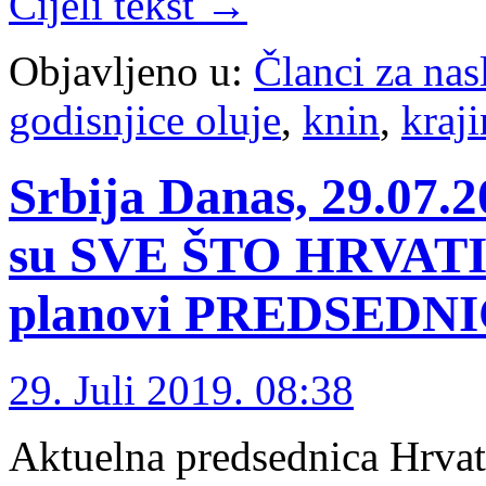
Cijeli tekst →
Objavljeno u:
Članci za na
godisnjice oluje
,
knin
,
kraji
Srbija Danas, 29.07.
su SVE ŠTO HRVATI 
planovi PREDSEDN
29. Juli 2019. 08:38
Aktuelna predsednica Hrvat