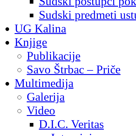
Sudski postupci pokr
Sudski predmeti ustu
UG Kalina
Knjige
Publikacije
Savo Štrbac – Priče
Multimedija
Galerija
Video
D.I.C. Veritas