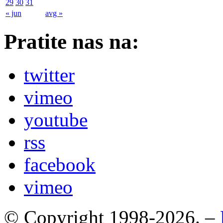
29
30
31
« jun
avg »
Pratite nas na:
twitter
vimeo
youtube
rss
facebook
vimeo
© Copyright 1998-2026. –