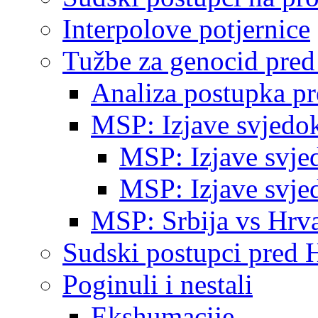
Interpolove potjernice
Tužbe za genocid pre
Analiza postupka p
MSP: Izjave svjedo
MSP: Izjave svje
MSP: Izjave svje
MSP: Srbija vs Hrva
Sudski postupci pred 
Poginuli i nestali
Ekshumacije