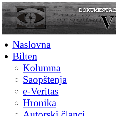
Naslovna
Bilten
Kolumna
Saopštenja
e-Veritas
Hronika
Autorski članci