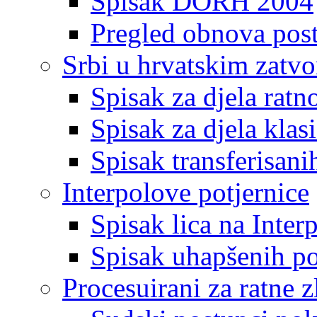
Spisak DORH 2004
Pregled obnova pos
Srbi u hrvatskim zatv
Spisak za djela ratn
Spisak za djela klas
Spisak transferisani
Interpolove potjernice
Spisak lica na Inte
Spisak uhapšenih po
Procesuirani za ratne z