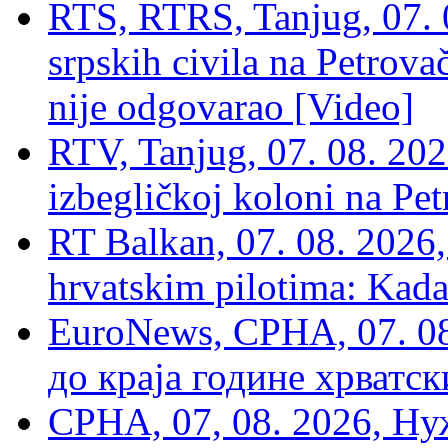
RTS, RTRS, Tanjug, 07. 0
srpskih civila na Petrovač
nije odgovarao [Video]
RTV, Tanjug, 07. 08. 2026
izbegličkoj koloni na Pet
RT Balkan, 07. 08. 2026,
hrvatskim pilotima: Kada
EuroNews, СРНА, 07. 0
до краја године хрватс
СРНА, 07, 08. 2026, Ну