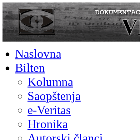
Naslovna
Bilten
Kolumna
Saopštenja
e-Veritas
Hronika
Autorski članci