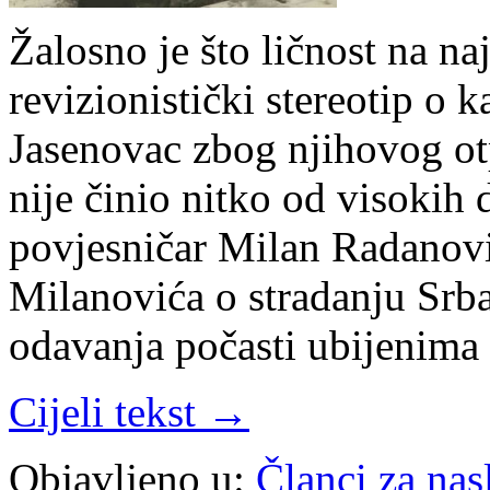
Žalosno je što ličnost na na
revizionistički stereotip o 
Jasenovac zbog njihovog o
nije činio nitko od visokih
povjesničar Milan Radanovi
Milanovića o stradanju Srba
odavanja počasti ubijenima
Cijeli tekst →
Objavljeno u:
Članci za na