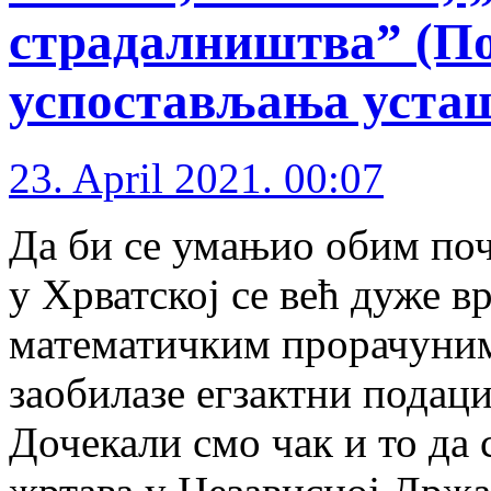
страдалништва” (По
успостављања усташ
23. April 2021. 00:07
Да би се умањио обим поч
у Хрватској се већ дуже 
математичким прорачуним
заобилазе егзактни подаци
Дочекали смо чак и то да 