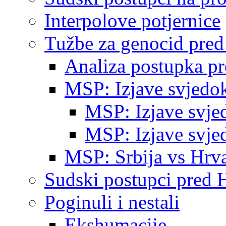
Interpolove potjernice
Tužbe za genocid pre
Analiza postupka p
MSP: Izjave svjedo
MSP: Izjave svje
MSP: Izjave svje
MSP: Srbija vs Hrva
Sudski postupci pred 
Poginuli i nestali
Ekshumacije