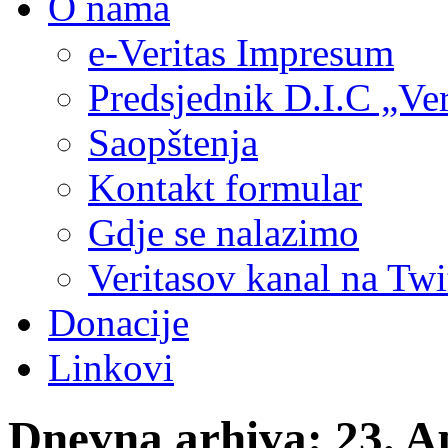
O nama
e-Veritas Impresum
Predsjednik D.I.C „Ver
Saopštenja
Kontakt formular
Gdje se nalazimo
Veritasov kanal na Twi
Donacije
Linkovi
Dnevna arhiva:
23. A