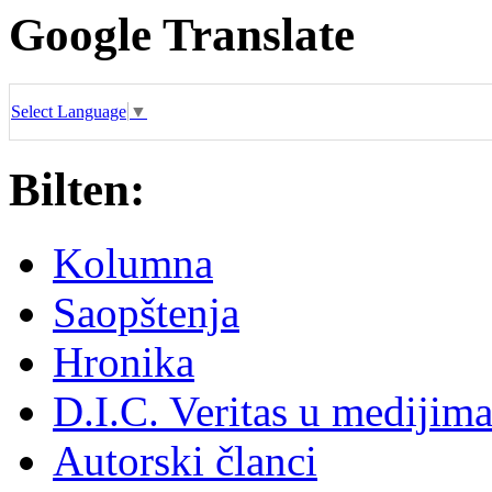
Google Translate
Select Language
▼
Bilten:
Kolumna
Saopštenja
Hronika
D.I.C. Veritas u medijim
Autorski članci