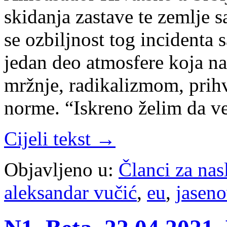
skidanja zastave te zemlje 
se ozbiljnost tog incidenta s
jedan deo atmosfere koja na
mržnje, radikalizmom, prihv
norme. “Iskreno želim da v
Cijeli tekst →
Objavljeno u:
Članci za na
aleksandar vučić
,
eu
,
jasen