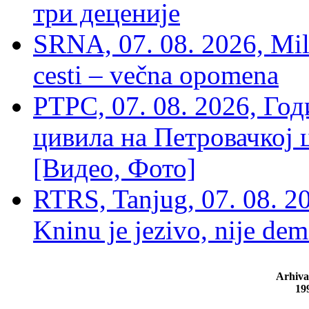
три деценије
SRNA, 07. 08. 2026, Mil
cesti – večna opomena
РТРС, 07. 08. 2026, Г
цивила на Петровачкој ц
[Видео, Фото]
RTRS, Tanjug, 07. 08. 2
Kninu je jezivo, nije dem
Arhiva
19