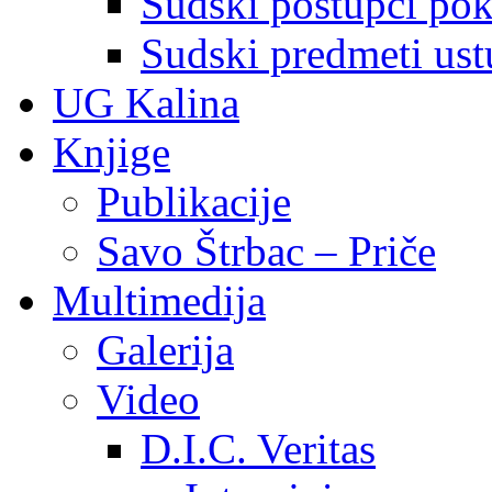
Sudski postupci pokr
Sudski predmeti ustu
UG Kalina
Knjige
Publikacije
Savo Štrbac – Priče
Multimedija
Galerija
Video
D.I.C. Veritas