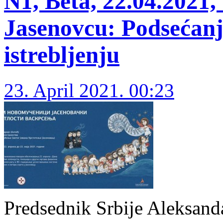
N1, Beta, 22.04.2021, 
Jasenovcu: Podsećanje
istrebljenju
23. April 2021. 00:23
Predsednik Srbije Aleksanda