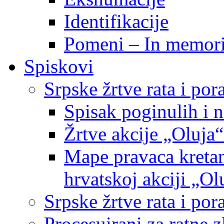
Identifikacije
Pomeni – In memor
Spiskovi
Srpske žrtve rata i po
Spisak poginulih i n
Žrtve akcije „Oluja“
Mape pravaca kretan
hrvatskoj akciji „Ol
Srpske žrtve rata i p
Procesuirani za ratne 