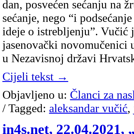
dan, posvećen sećanju na žr
sećanje, nego “i podsećanje
ideje o istrebljenju”. Vučić 
jasenovački novomučenici u 
u Nezavisnoj državi Hrvats
Cijeli tekst →
Objavljeno u:
Članci za na
/
Tagged:
aleksandar vučić
,
in4s.net, 22.04.2021