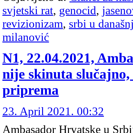
svjetski rat
,
genocid
,
jaseno
revizionizam
,
srbi u današn
milanović
N1, 22.04.2021, Amba
nije skinuta slučajno
priprema
23. April 2021. 00:32
Ambasador Hrvatske u Srbi