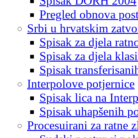
Spisak DORH 2004
Pregled obnova pos
Srbi u hrvatskim zatv
Spisak za djela ratn
Spisak za djela klas
Spisak transferisani
Interpolove potjernice
Spisak lica na Inte
Spisak uhapšenih po
Procesuirani za ratne z