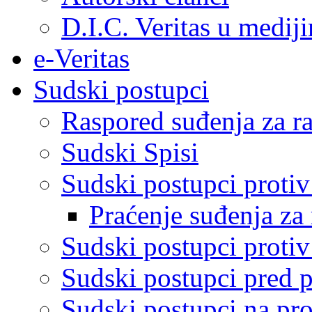
D.I.C. Veritas u medij
e-Veritas
Sudski postupci
Raspored suđenja za ra
Sudski Spisi
Sudski postupci proti
Praćenje suđenja za 
Sudski postupci proti
Sudski postupci pred 
Sudski postupci na pro