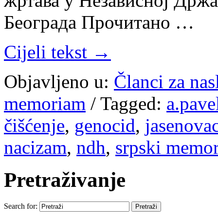
жртава у Независној Држа
Београда Прочитано …
Cijeli tekst →
Objavljeno u:
Članci za na
memoriam
/
Tagged:
a.pave
čišćenje
,
genocid
,
jasenova
nacizam
,
ndh
,
srpski memor
Pretraživanje
Search for: