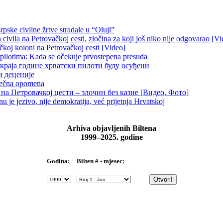
pske civilne žrtve stradale u “Oluji”
ivila na Petrovačkoj cesti, zločina za koji još niko nije odgovarao [Vi
čkoj koloni na Petrovačkoj cesti [Video]
 pilotima: Kada se očekuje prvostepena presuda
краја године хрватски пилоти буду осуђени
и деценије
 večna opomena
на Петровачкој цести – злочин без казне [Видео, Фото]
je jezivo, nije demokratija, već prijetnja Hrvatskoj
Arhiva objavljenih Biltena
1999–2025. godine
Bilten # - mjesec:
Godina: