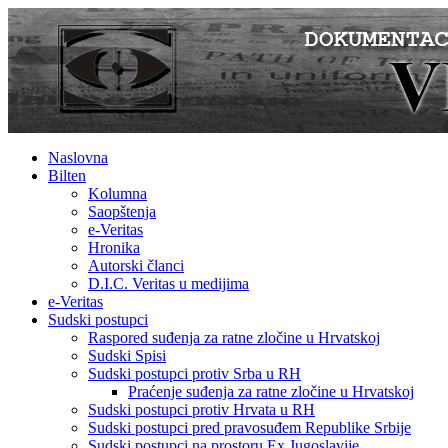
Naslovna
Bilten
Kolumna
Saopštenja
e-Veritas
Hronika
Autorski članci
D.I.C. Veritas u medijima
e-Veritas
Sudski postupci
Raspored suđenja za ratne zločine u Hrvatskoj
Sudski Spisi
Sudski postupci protiv Srba u RH
Praćenje suđenja za ratne zločine u Hrvatskoj
Sudski postupci protiv Hrvata u RH
Sudski postupci pred pravosuđem Republike Srbije
Sudski postupci na prostoru Ex Jugoslavije