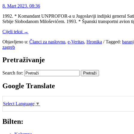
8. Mart 2023. 08:36
1992. * Komandant UNPROFOR-a u Jugoslaviji indijski general Satijaš 
Srbije Slobodanom Miloševićem. 1993. * Španski transportni avion ti
Cijeli tekst →
Objavljeno u:
Članci za naslovnu
,
e-Veritas
,
Hronika
/
Tagged:
baranj
zagreb
Pretraživanje
Search for:
Google Translate
Select Language
▼
Bilten: