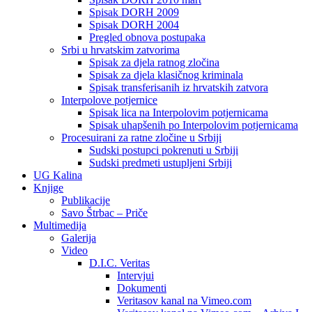
Spisak DORH 2009
Spisak DORH 2004
Pregled obnova postupaka
Srbi u hrvatskim zatvorima
Spisak za djela ratnog zločina
Spisak za djela klasičnog kriminala
Spisak transferisanih iz hrvatskih zatvora
Interpolove potjernice
Spisak lica na Interpolovim potjernicama
Spisak uhapšenih po Interpolovim potjernicama
Procesuirani za ratne zločine u Srbiji
Sudski postupci pokrenuti u Srbiji
Sudski predmeti ustupljeni Srbiji
UG Kalina
Knjige
Publikacije
Savo Štrbac – Priče
Multimedija
Galerija
Video
D.I.C. Veritas
Intervjui
Dokumenti
Veritasov kanal na Vimeo.com