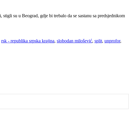
stigli su u Beograd, gdje bi trebalo da se sastanu sa predsjednikom
,
rsk - republika srpska krajina
,
slobodan milošević
,
split
,
unprofor
,