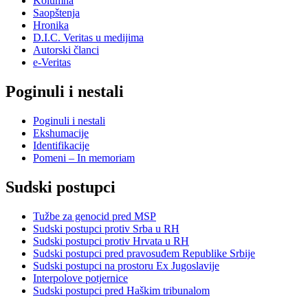
Kolumna
Saopštenja
Hronika
D.I.C. Veritas u medijima
Autorski članci
e-Veritas
Poginuli i nestali
Poginuli i nestali
Ekshumacije
Identifikacije
Pomeni – In memoriam
Sudski postupci
Tužbe za genocid pred MSP
Sudski postupci protiv Srba u RH
Sudski postupci protiv Hrvata u RH
Sudski postupci pred pravosuđem Republike Srbije
Sudski postupci na prostoru Ex Jugoslavije
Interpolove potjernice
Sudski postupci pred Haškim tribunalom