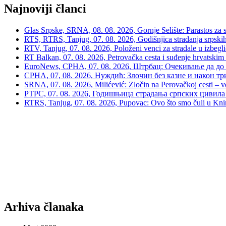
Najnoviji članci
Glas Srpske, SRNA, 08. 08. 2026, Gornje Selište: Parastos za sr
RTS, RTRS, Tanjug, 07. 08. 2026, Godišnjica stradanja srpskih c
RTV, Tanjug, 07. 08. 2026, Položeni venci za stradale u izbegli
RT Balkan, 07. 08. 2026, Petrovačka cesta i suđenje hrvatskim
EuroNews, СРНА, 07. 08. 2026, Штрбац: Очекивање да до 
СРНА, 07, 08. 2026, Нуждић: Злочин без казне и након тр
SRNA, 07. 08. 2026, Milićević: Zločin na Perovačkoj cesti –
РТРС, 07. 08. 2026, Годишњица страдања српских цивила 
RTRS, Tanjug, 07. 08. 2026, Pupovac: Ovo što smo čuli u Kninu 
Arhiva članaka