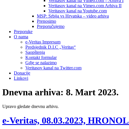
Veritasov kanal na Vimeo.com – Arhiva I
Veritasov kanal na Vimeo.com Arhiva II
Veritasov kanal na Youtube.com
MSP: Srbija vs Hrvatska – video arhiva
Prenosimo
Preporučujemo
Preporuke
O nama
e-Veritas Impresum
Predsjednik D.I.C „Veritas“
Saopštenja
Kontakt formular
Gdje se nalazimo
Veritasov kanal na Twitter.com
Donacije
Linkovi
Dnevna arhiva:
8. Mart 2023.
Upravo gledate dnevnu arhivu.
e-Veritas, 08.03.2023, HRON