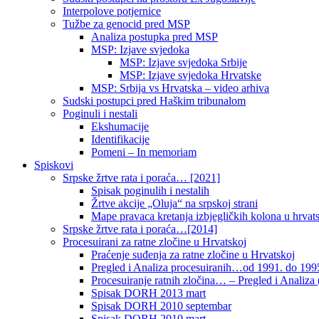
Interpolove potjernice
Tužbe za genocid pred MSP
Analiza postupka pred MSP
MSP: Izjave svjedoka
MSP: Izjave svjedoka Srbije
MSP: Izjave svjedoka Hrvatske
MSP: Srbija vs Hrvatska – video arhiva
Sudski postupci pred Haškim tribunalom
Poginuli i nestali
Ekshumacije
Identifikacije
Pomeni – In memoriam
Spiskovi
Srpske žrtve rata i poraća… [2021]
Spisak poginulih i nestalih
Žrtve akcije „Oluja“ na srpskoj strani
Mape pravaca kretanja izbjegličkih kolona u hrvats
Srpske žrtve rata i poraća…[2014]
Procesuirani za ratne zločine u Hrvatskoj
Praćenje suđenja za ratne zločine u Hrvatskoj
Pregled i Analiza procesuiranih…od 1991. do 1995
Procesuiranje ratnih zločina… – Pregled i Analiza (
Spisak DORH 2013 mart
Spisak DORH 2010 septembar
Spisak DORH 2010 mart