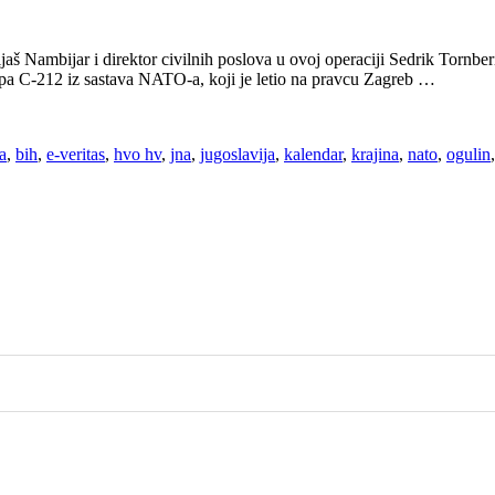
Nambijar i direktor civilnih poslova u ovoj operaciji Sedrik Tornberi, 
pa C-212 iz sastava NATO-a, koji je letio na pravcu Zagreb …
a
,
bih
,
e-veritas
,
hvo hv
,
jna
,
jugoslavija
,
kalendar
,
krajina
,
nato
,
ogulin