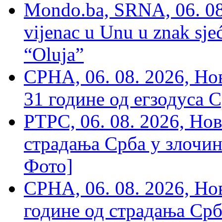
Mondo.ba, SRNA, 06. 08
vijenac u Unu u znak sjeć
“Oluja”
СРНА, 06. 08. 2026, Н
31 године од егзодуса С
РТРС, 06. 08. 2026, Нов
страдања Срба у злочин
Фото]
СРНА, 06. 08. 2026, Н
године од страдања Срб