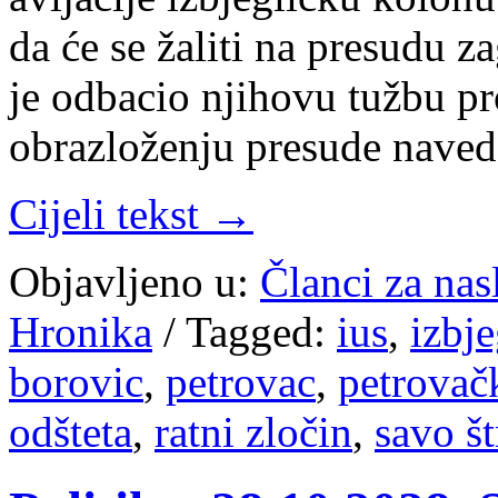
da će se žaliti na presudu 
je odbacio njihovu tužbu pr
obrazloženju presude naved
Cijeli tekst →
Objavljeno u:
Članci za na
Hronika
/
Tagged:
ius
,
izbje
borovic
,
petrovac
,
petrovač
odšteta
,
ratni zločin
,
savo š