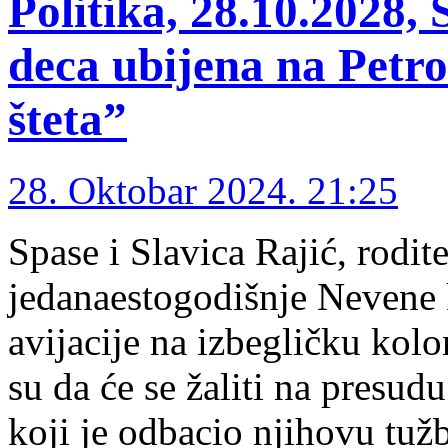
Politika, 28.10.2028,
deca ubijena na Petro
šteta”
28. Oktobar 2024. 21:25
Spase i Slavica Rajić, rodit
jedanaestogodišnje Nevene 
avijacije na izbegličku kolo
su da će se žaliti na pres
koji je odbacio njihovu tuž