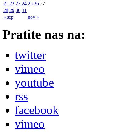
21
22
23
24
25
26
27
28
29
30
31
« sep
nov »
Pratite nas na:
twitter
vimeo
youtube
rss
facebook
vimeo