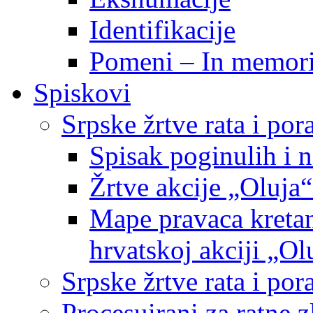
Identifikacije
Pomeni – In memor
Spiskovi
Srpske žrtve rata i po
Spisak poginulih i n
Žrtve akcije „Oluja“
Mape pravaca kretan
hrvatskoj akciji „Ol
Srpske žrtve rata i p
Procesuirani za ratne 