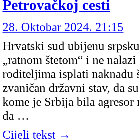
Petrovačkoj cesti
28. Oktobar 2024. 21:15
Hrvatski sud ubijenu srpsku
„ratnom štetom“ i ne nalaz
roditeljima isplati naknadu š
zvaničan državni stav, da s
kome je Srbija bila agresor
da …
Cijeli tekst →