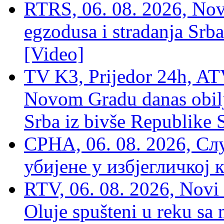
RTRS, 06. 08. 2026, Nov
egzodusa i stradanja Srba
[Video]
TV K3, Prijedor 24h, ATV
Novom Gradu danas obilj
Srba iz bivše Republike 
СРНА, 06. 08. 2026, Сл
убијене у избјегличкој 
RTV, 06. 08. 2026, Novi 
Oluje spušteni u reku sa