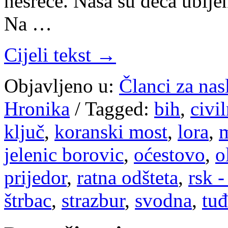
nesreće. Naša su deca ubijen
Na …
Cijeli tekst →
Objavljeno u:
Članci za na
Hronika
/
Tagged:
bih
,
civi
ključ
,
koranski most
,
lora
,
m
jelenic borovic
,
oćestovo
,
o
prijedor
,
ratna odšteta
,
rsk -
štrbac
,
strazbur
,
svodna
,
tu