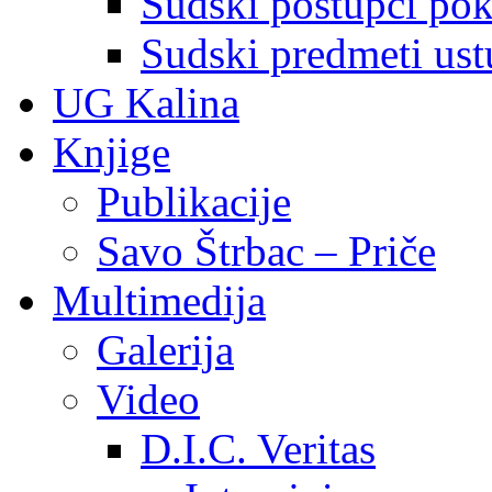
Sudski postupci pokr
Sudski predmeti ustu
UG Kalina
Knjige
Publikacije
Savo Štrbac – Priče
Multimedija
Galerija
Video
D.I.C. Veritas