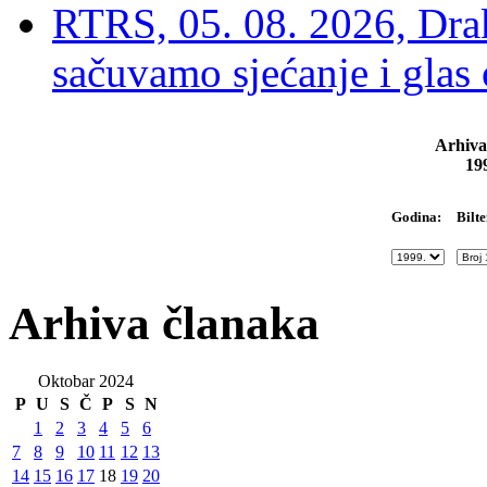
RTRS, 05. 08. 2026, Drak
sačuvamo sjećanje i glas
Arhiva
19
Bilte
Godina:
Arhiva članaka
Oktobar 2024
P
U
S
Č
P
S
N
1
2
3
4
5
6
7
8
9
10
11
12
13
14
15
16
17
18
19
20