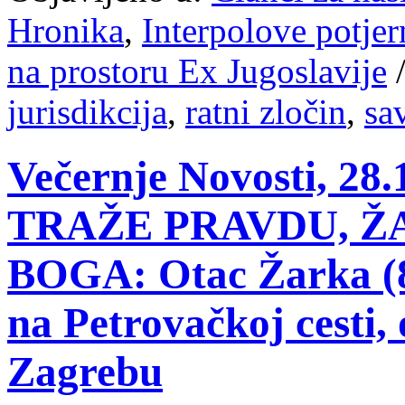
Hronika
,
Interpolove potjer
na prostoru Ex Jugoslavije
jurisdikcija
,
ratni zločin
,
sa
Večernje Novosti, 2
TRAŽE PRAVDU, Ž
BOGA: Otac Žarka (8)
na Petrovačkoj cesti
Zagrebu