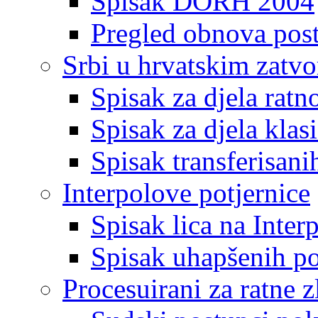
Spisak DORH 2004
Pregled obnova pos
Srbi u hrvatskim zatv
Spisak za djela ratn
Spisak za djela klas
Spisak transferisani
Interpolove potjernice
Spisak lica na Inte
Spisak uhapšenih po
Procesuirani za ratne z