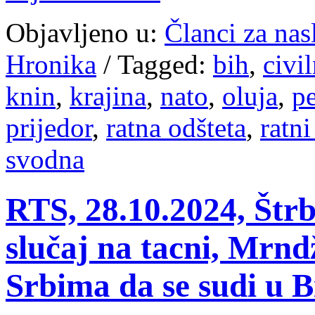
Objavljeno u:
Članci za na
Hronika
/
Tagged:
bih
,
civi
knin
,
krajina
,
nato
,
oluja
,
p
prijedor
,
ratna odšteta
,
ratni
svodna
RTS, 28.10.2024, Štr
slučaj na tacni, Mrnd
Srbima da se sudi u B