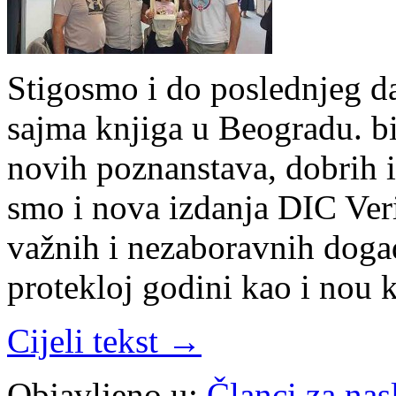
Stigosmo i do poslednjeg 
sajma knjiga u Beogradu. b
novih poznanstava, dobrih i
smo i nova izdanja DIC Verit
važnih i nezaboravnih događ
protekloj godini kao i nou
Cijeli tekst →
Objavljeno u:
Članci za na