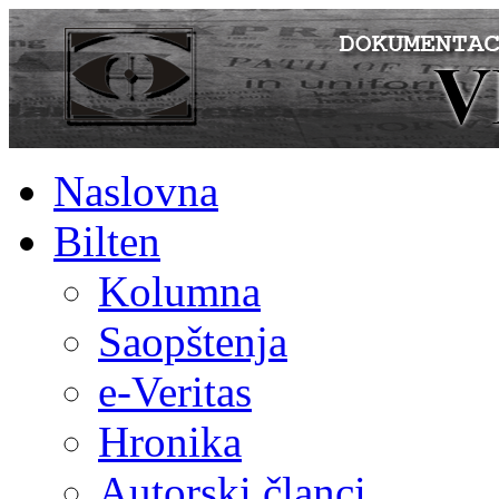
Naslovna
Bilten
Kolumna
Saopštenja
e-Veritas
Hronika
Autorski članci