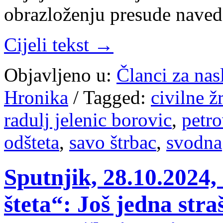
obrazloženju presude naved
Cijeli tekst →
Objavljeno u:
Članci za na
Hronika
/
Tagged:
civilne ž
radulj jelenic borovic
,
petr
odšteta
,
savo štrbac
,
svodna
Sputnjik, 28.10.2024,
šteta“: Još jedna str