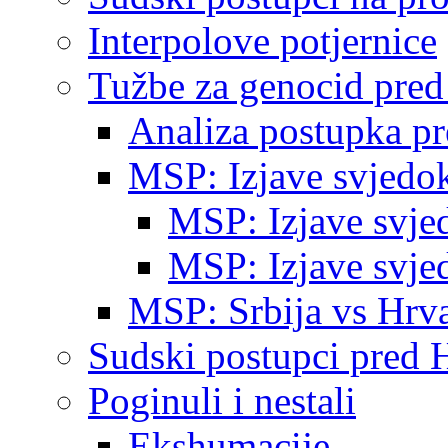
Interpolove potjernice
Tužbe za genocid pre
Analiza postupka p
MSP: Izjave svjedo
MSP: Izjave svje
MSP: Izjave svje
MSP: Srbija vs Hrva
Sudski postupci pred 
Poginuli i nestali
Ekshumacije