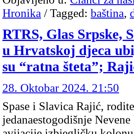
Hronika
/
Tagged:
baština
,
RTRS, Glas Srpske, Sr
u Hrvatskoj djeca ubi
su “ratna šteta”; Raj
28. Oktobar 2024. 21:50
Spase i Slavica Rajić, rodit
jedanaestogodišnje Nevene 
avijacije izbjegličku kolonu