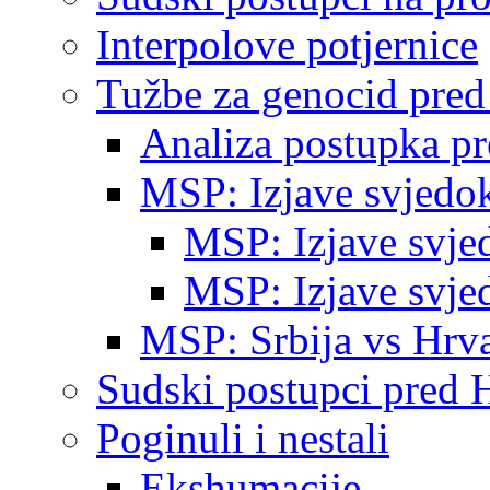
Interpolove potjernice
Tužbe za genocid pre
Analiza postupka p
MSP: Izjave svjedo
MSP: Izjave svje
MSP: Izjave svje
MSP: Srbija vs Hrva
Sudski postupci pred 
Poginuli i nestali
Ekshumacije