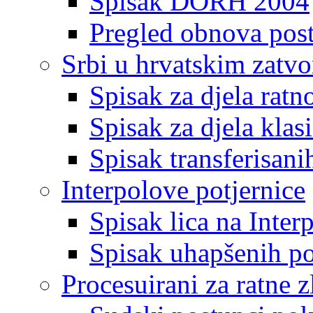
Spisak DORH 2004
Pregled obnova pos
Srbi u hrvatskim zatv
Spisak za djela ratn
Spisak za djela klas
Spisak transferisani
Interpolove potjernice
Spisak lica na Inte
Spisak uhapšenih po
Procesuirani za ratne z