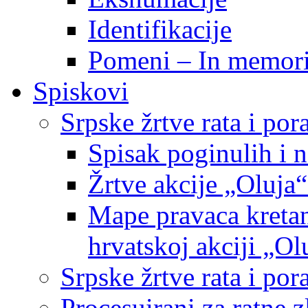
Identifikacije
Pomeni – In memor
Spiskovi
Srpske žrtve rata i po
Spisak poginulih i n
Žrtve akcije „Oluja“
Mape pravaca kretan
hrvatskoj akciji „Ol
Srpske žrtve rata i p
Procesuirani za ratne 