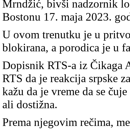
Mrndžić, bivši nadzornik lo
Bostonu 17. maja 2023. god
U ovom trenutku je u pritv
blokirana, a porodica je u fa
Dopisnik RTS-a iz Čikaga Al
RTS da je reakcija srpske z
kažu da je vreme da se čuje 
ali dostižna.
Prema njegovim rečima, med