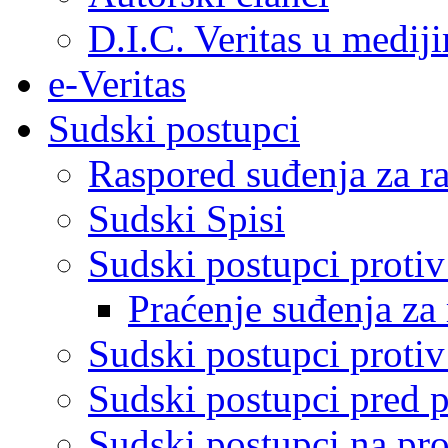
D.I.C. Veritas u medij
e-Veritas
Sudski postupci
Raspored suđenja za ra
Sudski Spisi
Sudski postupci proti
Praćenje suđenja za 
Sudski postupci proti
Sudski postupci pred 
Sudski postupci na pro