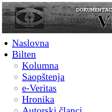
Naslovna
Bilten
Kolumna
Saopštenja
e-Veritas
Hronika
Autorski članci