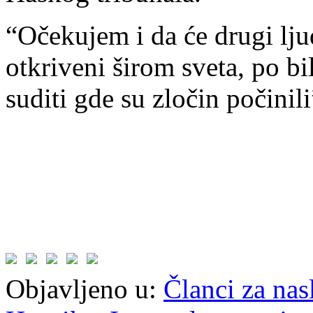
“Očekujem i da će drugi ljudi
otkriveni širom sveta, po b
suditi gde su zločin počinili
Objavljeno u:
Članci za na