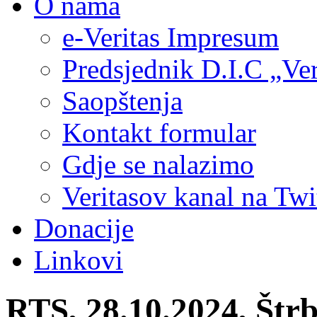
O nama
e-Veritas Impresum
Predsjednik D.I.C „Ver
Saopštenja
Kontakt formular
Gdje se nalazimo
Veritasov kanal na Twi
Donacije
Linkovi
RTS, 28.10.2024, Štr