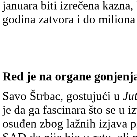
januara biti izrečena kazna
godina zatvora i do miliona
Red je na organe gonjenj
Savo Štrbac, gostujući u
Ju
je da ga fascinara što se u 
osuđen zbog lažnih izjava p