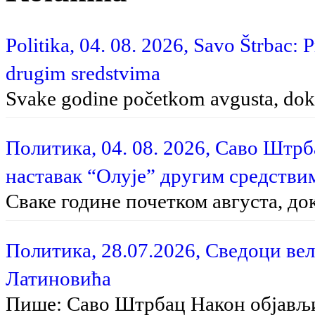
Politika, 04. 08. 2026, Savo Štrbac: 
drugim sredstvima
Svake godine početkom avgusta, dok 
Политика, 04. 08. 2026, Саво Штр
наставак “Олује” другим средстви
Сваке године почетком августа, до
Политика, 28.07.2026, Сведоци вел
Латиновића
Пише: Саво Штрбац На­кон об­ја­вљи­в