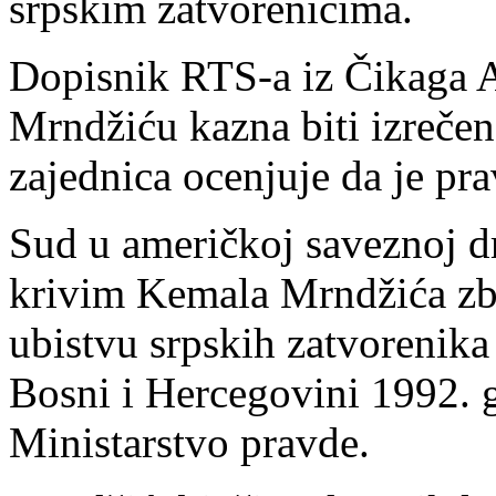
srpskim zatvorenicima.
Dopisnik RTS-a iz Čikaga A
Mrndžiću kazna biti izrečen
zajednica ocenjuje da je pra
Sud u američkoj saveznoj d
krivim Kemala Mrndžića zb
ubistvu srpskih zatvorenika
Bosni i Hercegovini 1992. g
Ministarstvo pravde.