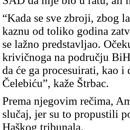
SAD da nije bio u ratu, ali 
“Kada se sve zbroji, zbog l
kaznu od toliko godina zat
se lažno predstavljao. Oček
krivičnoga na području BiH o
da će ga procesuirati, kao i
Čelebiću”, kaže Štrbac.
Prema njegovim rečima, Ame
slučaj, jer su to propustili p
Haškog tribunala.