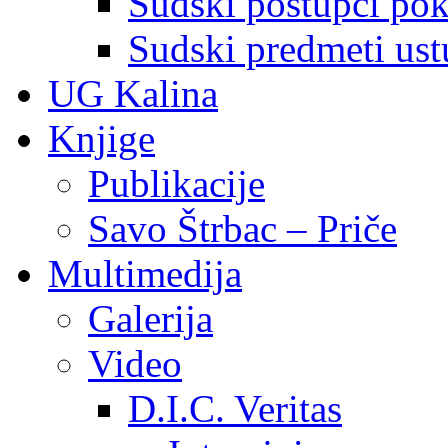
Sudski postupci pokr
Sudski predmeti ustu
UG Kalina
Knjige
Publikacije
Savo Štrbac – Priče
Multimedija
Galerija
Video
D.I.C. Veritas