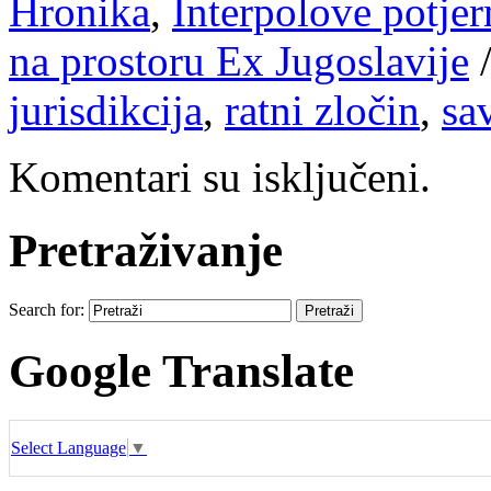
Hronika
,
Interpolove potjer
na prostoru Ex Jugoslavije
jurisdikcija
,
ratni zločin
,
sa
Komentari su isključeni.
Pretraživanje
Search for:
Google Translate
Select Language
▼