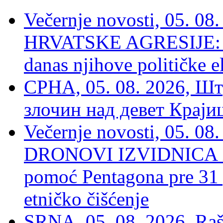
Večernje novosti, 05. 
HRVATSKE AGRESIJE: Hte
danas njihove političke e
СРНА, 05. 08. 2026, Шт
злочин над девет Крај
Večernje novosti, 05.
DRONOVI IZVIDNICA ZA
pomoć Pentagona pre 31
etničko čišćenje
SRNA, 05. 08. 2026, Rašk