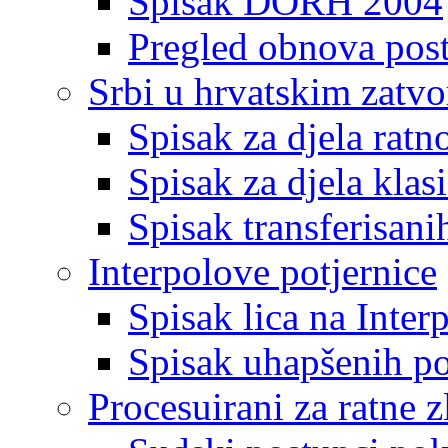
Spisak DORH 2004
Pregled obnova pos
Srbi u hrvatskim zatv
Spisak za djela ratn
Spisak za djela klas
Spisak transferisani
Interpolove potjernice
Spisak lica na Inte
Spisak uhapšenih po
Procesuirani za ratne z