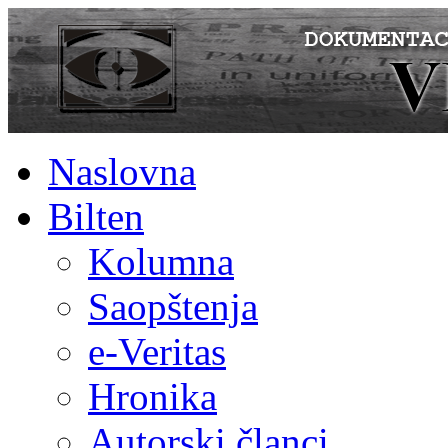
Naslovna
Bilten
Kolumna
Saopštenja
e-Veritas
Hronika
Autorski članci