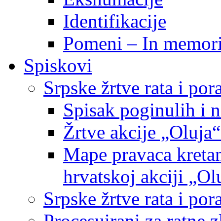
Identifikacije
Pomeni – In memor
Spiskovi
Srpske žrtve rata i po
Spisak poginulih i n
Žrtve akcije „Oluja“
Mape pravaca kretan
hrvatskoj akciji „Ol
Srpske žrtve rata i p
Procesuirani za ratne 