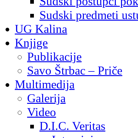
Sudski postupci pokr
Sudski predmeti ustu
UG Kalina
Knjige
Publikacije
Savo Štrbac – Priče
Multimedija
Galerija
Video
D.I.C. Veritas