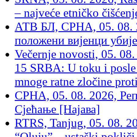
– najveće etničko čišćen
АТВ БЛ, СРНА, 05. 08. 
положени вијенци убиј
Večernje novosti, 05. 
15 SRBA: U toku i posle 
mnoge ratne zločine proti
СРНА, 05. 08. 2026, Ре
Сјећање [Најава]
RTRS, Tanjug, 05. 08. 20
“Oluju” – ustaški poklič