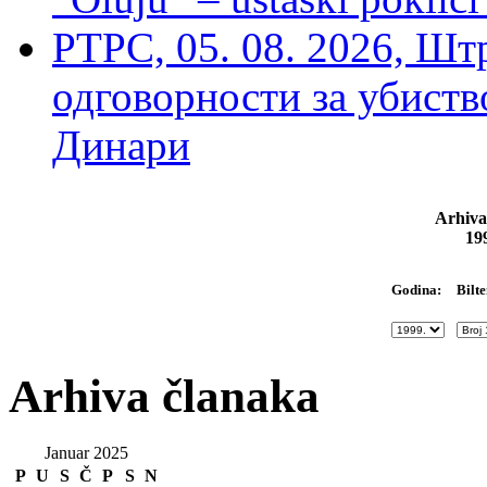
РТРС, 05. 08. 2026, Шт
одговорности за убиств
Динари
Arhiva
19
Bilte
Godina:
Arhiva članaka
Januar 2025
P
U
S
Č
P
S
N