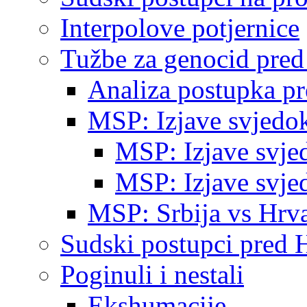
Interpolove potjernice
Tužbe za genocid pre
Analiza postupka p
MSP: Izjave svjedo
MSP: Izjave svje
MSP: Izjave svje
MSP: Srbija vs Hrva
Sudski postupci pred 
Poginuli i nestali
Ekshumacije