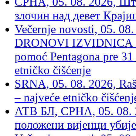
СРНА, 05. 08. 2026, Шт
злочин над девет Крај
Večernje novosti, 05.
DRONOVI IZVIDNICA ZA
pomoć Pentagona pre 31
etničko čišćenje
SRNA, 05. 08. 2026, Rašk
– najveće etničko čišćen
АТВ БЛ, СРНА, 05. 08. 
положени вијенци убиј