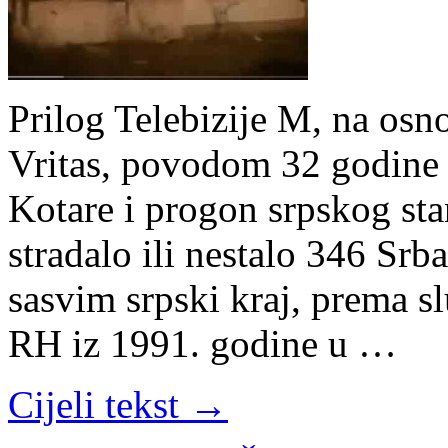
Prilog Telebizije M, na osn
Vritas, povodom 32 godine 
Kotare i progon srpskog sta
stradalo ili nestalo 346 Srb
sasvim srpski kraj, prema 
RH iz 1991. godine u …
Cijeli tekst →