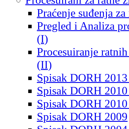
Praćenje suđenja za 
Pregled i Analiza p
(I)
Procesuiranje ratni
(II)
Spisak DORH 2013
Spisak DORH 2010 
Spisak DORH 2010
Spisak DORH 2009