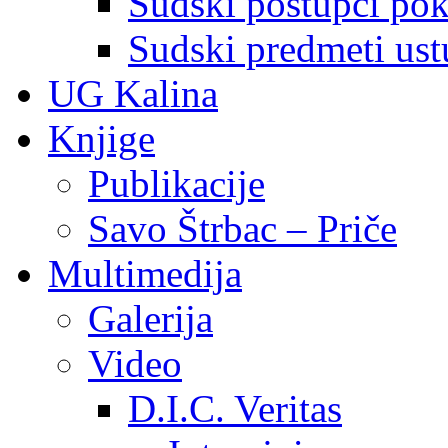
Sudski postupci pokr
Sudski predmeti ustu
UG Kalina
Knjige
Publikacije
Savo Štrbac – Priče
Multimedija
Galerija
Video
D.I.C. Veritas