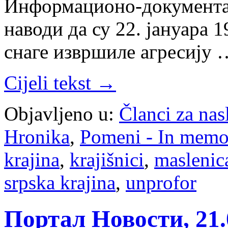
Информационо-документа
наводи да су 22. јануара 
снаге извршиле агресију 
Cijeli tekst →
Objavljeno u:
Članci za na
Hronika
,
Pomeni - In mem
krajina
,
krajišnici
,
maslenic
srpska krajina
,
unprofor
Портал Новости, 21.