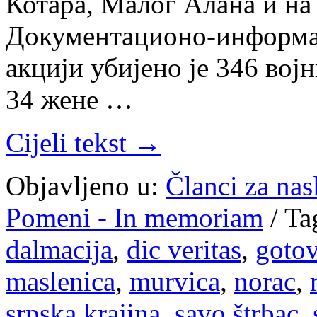
Котара, Малог Алана и на
Документационо-информац
акцији убијено је 346 вој
34 жене …
Cijeli tekst →
Objavljeno u:
Članci za na
Pomeni - In memoriam
/
Ta
dalmacija
,
dic veritas
,
gotov
maslenica
,
murvica
,
norac
,
srpska krajina
,
savo štrbac
,