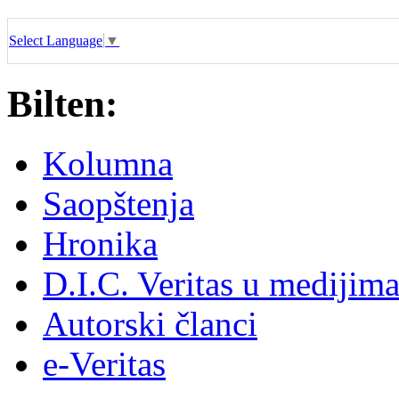
Select Language
▼
Bilten:
Kolumna
Saopštenja
Hronika
D.I.C. Veritas u medijim
Autorski članci
e-Veritas