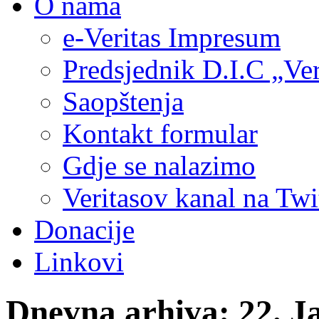
O nama
e-Veritas Impresum
Predsjednik D.I.C „Ver
Saopštenja
Kontakt formular
Gdje se nalazimo
Veritasov kanal na Twi
Donacije
Linkovi
Dnevna arhiva:
22. J