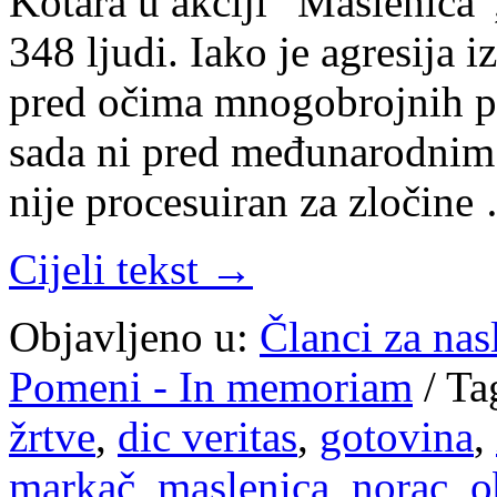
Kotara u akciji “Maslenica”,
348 ljudi. Iako je agresija 
pred očima mnogobrojnih 
sada ni pred međunarodnim
nije procesuiran za zločine
Cijeli tekst →
Objavljeno u:
Članci za na
Pomeni - In memoriam
/
Ta
žrtve
,
dic veritas
,
gotovina
,
markač
,
maslenica
,
norac
,
o