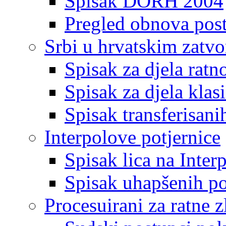
Spisak DORH 2004
Pregled obnova pos
Srbi u hrvatskim zatv
Spisak za djela ratn
Spisak za djela klas
Spisak transferisani
Interpolove potjernice
Spisak lica na Inte
Spisak uhapšenih po
Procesuirani za ratne z