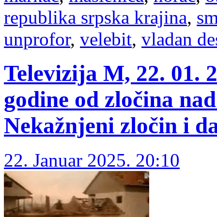
republika srpska krajina
,
sm
unprofor
,
velebit
,
vladan de
Televizija M, 22. 01. 
godine od zločina na
Nekažnjeni zločin i da
22. Januar 2025. 20:10