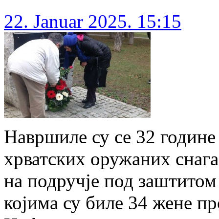
22. Januar 2025. 15:15
Навршиле су се 32 године
хрватских оружаних снага
на подручје под заштитом
којима су биле 34 жене пр