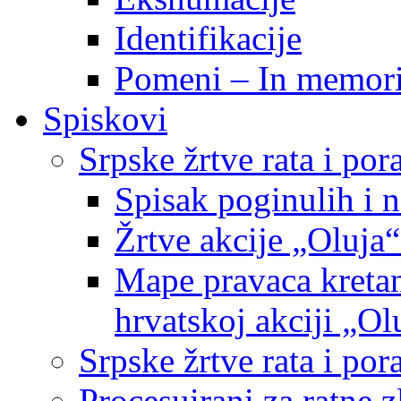
Identifikacije
Pomeni – In memor
Spiskovi
Srpske žrtve rata i po
Spisak poginulih i n
Žrtve akcije „Oluja“
Mape pravaca kretan
hrvatskoj akciji „Ol
Srpske žrtve rata i p
Procesuirani za ratne 