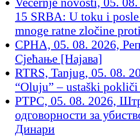
Večernje novosti, 05. 
15 SRBA: U toku i posle 
mnoge ratne zločine proti
СРНА, 05. 08. 2026, Ре
Сјећање [Најава]
RTRS, Tanjug, 05. 08. 20
“Oluju” – ustaški poklič
РТРС, 05. 08. 2026, Шт
одговорности за убиств
Динари