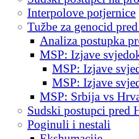
Interpolove potjernice
Tužbe za genocid pre
Analiza postupka p
MSP: Izjave svjedo
MSP: Izjave svje
MSP: Izjave svje
MSP: Srbija vs Hrva
Sudski postupci pred 
Poginuli i nestali
Ekshumacije