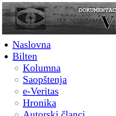
Naslovna
Bilten
Kolumna
Saopštenja
e-Veritas
Hronika
Autorski članci