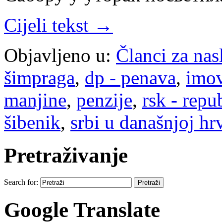
Cijeli tekst →
Objavljeno u:
Članci za na
šimpraga
,
dp - penava
,
imo
manjine
,
penzije
,
rsk - repu
šibenik
,
srbi u današnjoj hr
Pretraživanje
Search for:
Google Translate