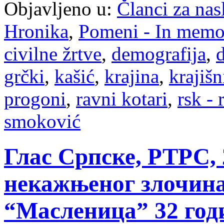
Objavljeno u:
Članci za na
Hronika
,
Pomeni - In mem
civilne žrtve
,
demografija
,
d
grčki
,
kašić
,
krajina
,
krajišn
progoni
,
ravni kotari
,
rsk - 
smoković
Глас Српске, РТРС, 2
некажњеног злочина
“Масленица” 32 год