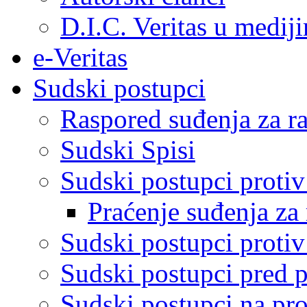
D.I.C. Veritas u medij
e-Veritas
Sudski postupci
Raspored suđenja za ra
Sudski Spisi
Sudski postupci proti
Praćenje suđenja za 
Sudski postupci proti
Sudski postupci pred 
Sudski postupci na pro