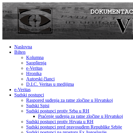
Naslovna
Bilten
Kolumna
Saopštenja
e-Veritas
Hronika
Autorski članci
D.I.C. Veritas u medijima
e-Veritas
Sudski postupci
Raspored suđenja za ratne zločine u Hrvatskoj
Sudski Spisi
Sudski postupci protiv Srba u RH
Praćenje suđenja za ratne zločine u Hrvatskoj
Sudski postupci protiv Hrvata u RH
Sudski postupci pred pravosuđem Republike Srbije
Sudski postupci na prostoru Ex Jugoslavije