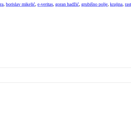
ra
,
borislav mikelić
,
e-veritas
,
goran hadžić
,
grubišno polje
,
krajina
,
ras