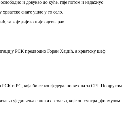
е ослободио и довукао до куће, гдје потом и издахнуо.
 хрватске снаге ушле у то село.
ћ, за које дијело није одговарао.
легацију РСК предводио Горан Хаџић, а хрватску шеф
 РСК и РС, која би се конфедерално везала за СРЈ. По другом
итања уједињења српских земаља, које он сматра „формулом