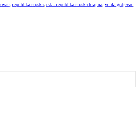
tovac
,
republika srpska
,
rsk - republika srpska krajina
,
veliki grdjevac
,