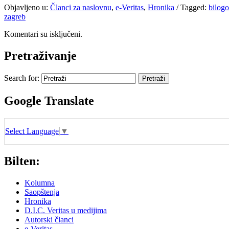
Objavljeno u:
Članci za naslovnu
,
e-Veritas
,
Hronika
/
Tagged:
bilogo
zagreb
Komentari su isključeni.
Pretraživanje
Search for:
Google Translate
Select Language
▼
Bilten:
Kolumna
Saopštenja
Hronika
D.I.C. Veritas u medijima
Autorski članci
e-Veritas