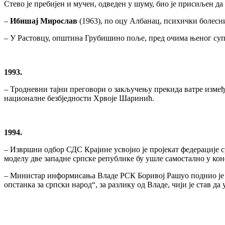
Стево је пребијен и мучен, одведен у шуму, био је присиљен да с
–
Ибишај Мирослав
(1963), по оцу Албанац, психички болесни
– У Растовцу, општина Грубишино поље, пред очима њеног супр
1993.
– Тродневни тајни преговори о закључењу прекида ватре измеђ
националне безбједности Хрвоје Шаринић.
1994.
– Извршни одбор СДС Крајине усвојио је пројекат федерације с
моделу две западне српске републике бу ушле самостално у кон
– Министар информисања Владе РСК Боривој Рашуо поднио је о
опстанка за српски народ“, за разлику од Владе, чији је став д