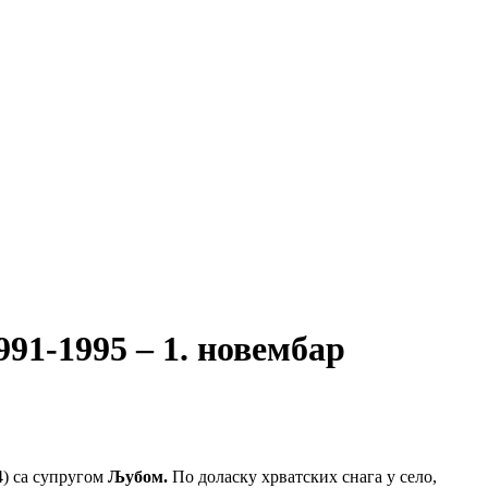
1-1995 – 1. новембар
4) са супругом
Љубом.
По доласку хрватских снага у село,