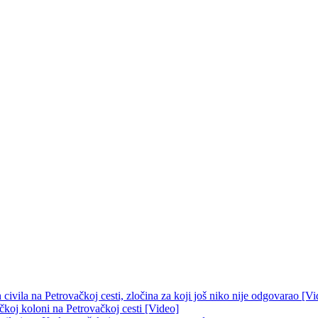
ivila na Petrovačkoj cesti, zločina za koji još niko nije odgovarao [Vi
čkoj koloni na Petrovačkoj cesti [Video]