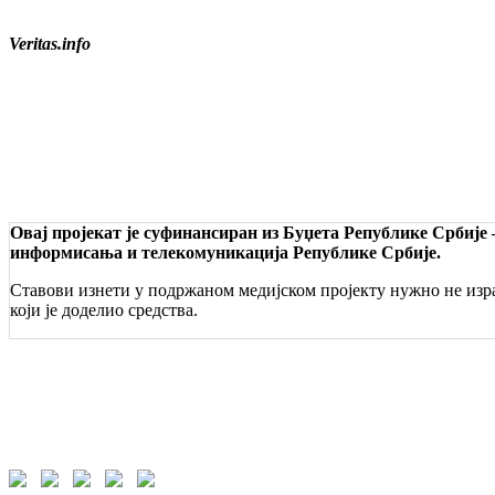
Veritas.info
Овај пројекат је суфинансиран из Буџета Републике Србије
информисања и телекомуникација Републике Србије.
Ставови изнети у подржаном медијском пројекту нужно не изра
који је доделио средства.