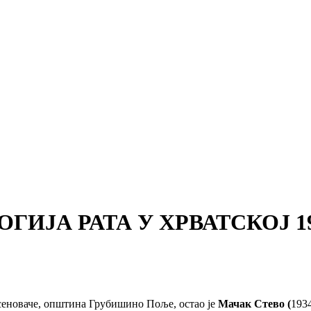
ОЛОГИЈА РАТА У ХРВАТСКОЈ 199
асеноваче, општина Грубишино Поље, остао је
Мачак Стево (
193