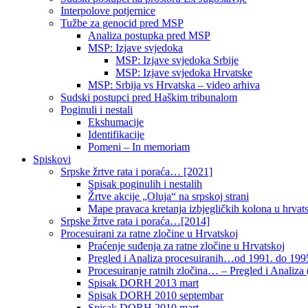
Interpolove potjernice
Tužbe za genocid pred MSP
Analiza postupka pred MSP
MSP: Izjave svjedoka
MSP: Izjave svjedoka Srbije
MSP: Izjave svjedoka Hrvatske
MSP: Srbija vs Hrvatska – video arhiva
Sudski postupci pred Haškim tribunalom
Poginuli i nestali
Ekshumacije
Identifikacije
Pomeni – In memoriam
Spiskovi
Srpske žrtve rata i poraća… [2021]
Spisak poginulih i nestalih
Žrtve akcije „Oluja“ na srpskoj strani
Mape pravaca kretanja izbjegličkih kolona u hrvats
Srpske žrtve rata i poraća…[2014]
Procesuirani za ratne zločine u Hrvatskoj
Praćenje suđenja za ratne zločine u Hrvatskoj
Pregled i Analiza procesuiranih…od 1991. do 1995
Procesuiranje ratnih zločina… – Pregled i Analiza (
Spisak DORH 2013 mart
Spisak DORH 2010 septembar
Spisak DORH 2010 mart