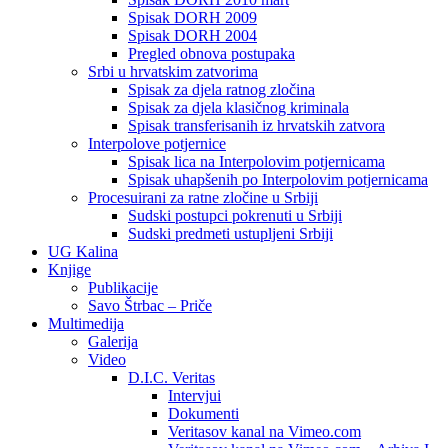
Spisak DORH 2009
Spisak DORH 2004
Pregled obnova postupaka
Srbi u hrvatskim zatvorima
Spisak za djela ratnog zločina
Spisak za djela klasičnog kriminala
Spisak transferisanih iz hrvatskih zatvora
Interpolove potjernice
Spisak lica na Interpolovim potjernicama
Spisak uhapšenih po Interpolovim potjernicama
Procesuirani za ratne zločine u Srbiji
Sudski postupci pokrenuti u Srbiji
Sudski predmeti ustupljeni Srbiji
UG Kalina
Knjige
Publikacije
Savo Štrbac – Priče
Multimedija
Galerija
Video
D.I.C. Veritas
Intervjui
Dokumenti
Veritasov kanal na Vimeo.com