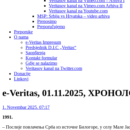
Veritasov kanal na Vimeo.com – Arhiva I
Veritasov kanal na Vimeo.com Arhiva II
Veritasov kanal na Youtube.com
MSP: Srbija vs Hrvatska – video arhiva
Prenosimo
Preporučujemo
Preporuke
O nama
e-Veritas Impresum
Predsjednik D.I.C „Veritas“
Saopštenja
Kontakt formular
Gdje se nalazimo
Veritasov kanal na Twitter.com
Donacije
Linkovi
e-Veritas, 01.11.2025, ХРОН
1. Novembar 2025. 07:17
1991.
– Послије повлачења Срба из источне Билогоре, у селу Мале Ј