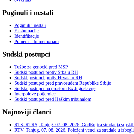
Poginuli i nestali
Poginuli i nestali
Ekshumacije
Identifikacije
Pomeni – In memoriam
Sudski postupci
Tužbe za genocid pred MSP
Sudski postupci protiv Srba u RH
Sudski postupci protiv Hrvata u RH
Sudski postupci pred pravosuđem Republike Srbije
Sudski postupci na prostoru Ex Jugoslavije
Interpolove potjernice
Sudski postupci pred Haškim tribunalom
Najnoviji članci
RTS, RTRS, Tanjug, 07. 08. 2026, Godišnjica stradanja srpskih c
RTV, Tanjug, 07. 08. 2026, Položeni venci za stradale u izbegli