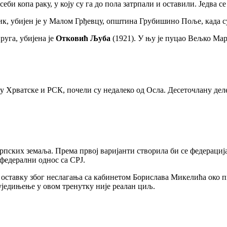
еби копа раку, у коју су га до пола затрпали и оставили. Једва с
к, убијен је у Малом Грђевцу, општина Грубишино Поље, када су
уга, убијена је
Отковић Љуба
(1921). У њу је пуцао Вељко Мари
у Хрватске и РСК, почели су недалеко од Осла. Десеточлану де
рпских земаља. Према првој варијанти створила би се федерација
федерални однос са СРЈ.
ставку због неслагања са кабинетом Борислава Микелића око п
а уједињење у овом тренутку није реалан циљ.