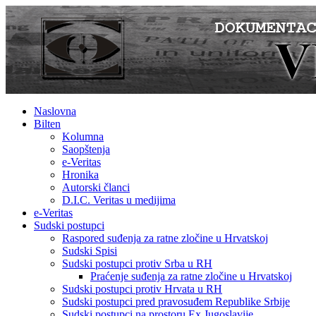
Naslovna
Bilten
Kolumna
Saopštenja
e-Veritas
Hronika
Autorski članci
D.I.C. Veritas u medijima
e-Veritas
Sudski postupci
Raspored suđenja za ratne zločine u Hrvatskoj
Sudski Spisi
Sudski postupci protiv Srba u RH
Praćenje suđenja za ratne zločine u Hrvatskoj
Sudski postupci protiv Hrvata u RH
Sudski postupci pred pravosuđem Republike Srbije
Sudski postupci na prostoru Ex Jugoslavije