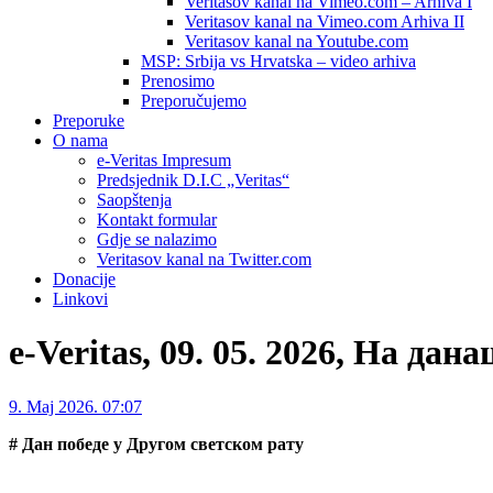
Veritasov kanal na Vimeo.com – Arhiva I
Veritasov kanal na Vimeo.com Arhiva II
Veritasov kanal na Youtube.com
MSP: Srbija vs Hrvatska – video arhiva
Prenosimo
Preporučujemo
Preporuke
O nama
e-Veritas Impresum
Predsjednik D.I.C „Veritas“
Saopštenja
Kontakt formular
Gdje se nalazimo
Veritasov kanal na Twitter.com
Donacije
Linkovi
e-Veritas, 09. 05. 2026, На дан
9. Maj 2026. 07:07
# Дан победе у Другом светском рату