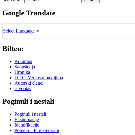
Google Translate
Select Language
▼
Bilten:
Kolumna
Saopštenja
Hronika
D.I.C. Veritas u medijima
Autorski članci
e-Veritas
Poginuli i nestali
Poginuli i nestali
Ekshumacije
Identifikacije
Pomeni – In memoriam