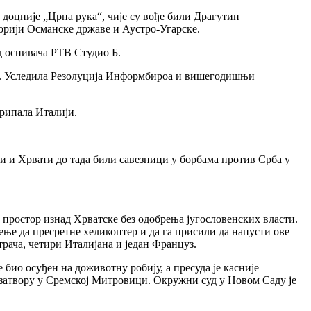
 доцније „Црна рука“, чије су вође били Драгутин
орији Османске државе и Аустро-Угарске.
од оснивача РТВ Студио Б.
ва. Уследила Резолуција Информбироа и вишегодишњи
рипала Италији.
и и Хрвати до тада били савезници у борбама против Срба у
и простор изнад Хрватске без одобрења југословенских власти.
ње да пресретне хеликоптер и да га присили да напусти ове
рача, четири Италијана и један Француз.
 био осуђен на доживотну робију, а пресуда је касније
у затвору у Сремској Митровици. Окружни суд у Новом Саду је