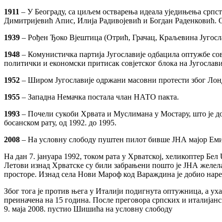
1911
– У Београду, са циљем остварења идеала уједињења српств
Димитријевић Апис, Илија Радивојевић и Богдан Раденковић. О
1939
– Рођен Ђоко Вјештица (Отрић, Грачац, Краљевина Југослав
1948
– Комунистичка партија Југославије одбацила оптужбе со
политички и економски притисак совјетског блока на Југослави
1952
– Широм Југославије одржани масовни протести због Лонд
1955
– Западна Немачка постала члан НАТО пакта.
1993
– Почели сукоби Хрвата и Муслимана у Мостару, што је до
босанском рату, од 1992. до 1995.
2008
– На условну слободу пуштен пилот бивше ЈНА мајор Ем
На дан 7. јануара 1992, током рата у Хрватској, хеликоптер Бе
Летови изнад Хрватске су били забрањени пошто је ЈНА желела
просторе. Изнад села Нови Мароф код Вараждина је добио наређ
Због тога је против њега у Италији подигнута оптужница, а ухап
преиначена на 15 година. После преговора српских и италијан
9. маја 2008. пустио Шишића на условну слободу