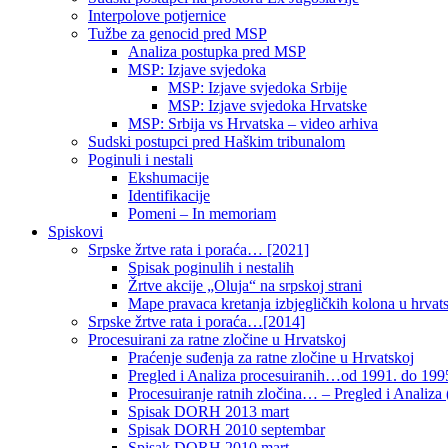
Interpolove potjernice
Tužbe za genocid pred MSP
Analiza postupka pred MSP
MSP: Izjave svjedoka
MSP: Izjave svjedoka Srbije
MSP: Izjave svjedoka Hrvatske
MSP: Srbija vs Hrvatska – video arhiva
Sudski postupci pred Haškim tribunalom
Poginuli i nestali
Ekshumacije
Identifikacije
Pomeni – In memoriam
Spiskovi
Srpske žrtve rata i poraća… [2021]
Spisak poginulih i nestalih
Žrtve akcije „Oluja“ na srpskoj strani
Mape pravaca kretanja izbjegličkih kolona u hrvats
Srpske žrtve rata i poraća…[2014]
Procesuirani za ratne zločine u Hrvatskoj
Praćenje suđenja za ratne zločine u Hrvatskoj
Pregled i Analiza procesuiranih…od 1991. do 1995
Procesuiranje ratnih zločina… – Pregled i Analiza (
Spisak DORH 2013 mart
Spisak DORH 2010 septembar
Spisak DORH 2010 mart