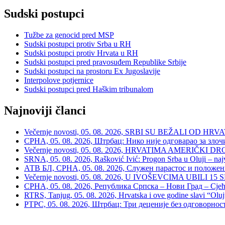
Sudski postupci
Tužbe za genocid pred MSP
Sudski postupci protiv Srba u RH
Sudski postupci protiv Hrvata u RH
Sudski postupci pred pravosuđem Republike Srbije
Sudski postupci na prostoru Ex Jugoslavije
Interpolove potjernice
Sudski postupci pred Haškim tribunalom
Najnoviji članci
Večernje novosti, 05. 08. 2026, SRBI SU BEŽALI OD HRVATSKE
СРНА, 05. 08. 2026, Штрбац: Нико није одговарао за зло
Večernje novosti, 05. 08. 2026, HRVATIMA AMERIČKI DRON
SRNA, 05. 08. 2026, Rašković Ivić: Progon Srba u Oluji – naj
АТВ БЛ, СРНА, 05. 08. 2026, Служен парастос и положе
Večernje novosti, 05. 08. 2026, U IVOŠEVCIMA UBILI 15 SRBA:
СРНА, 05. 08. 2026, Република Српска – Нови Град – Сјећ
RTRS, Tanjug, 05. 08. 2026, Hrvatska i ove godine slavi “Oluj
РТРС, 05. 08. 2026, Штрбац: Три деценије без одговорнос