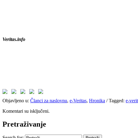
Veritas.info
Objavljeno u:
Članci za naslovnu
,
e-Veritas
,
Hronika
/
Tagged:
e-veri
Komentari su isključeni.
Pretraživanje
Search for: