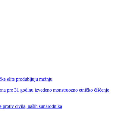
e elite produbljuju mržnju
re 31 godinu izvedeno monstruozno etničko čišćenje
rotiv civila, naših sunarodnika