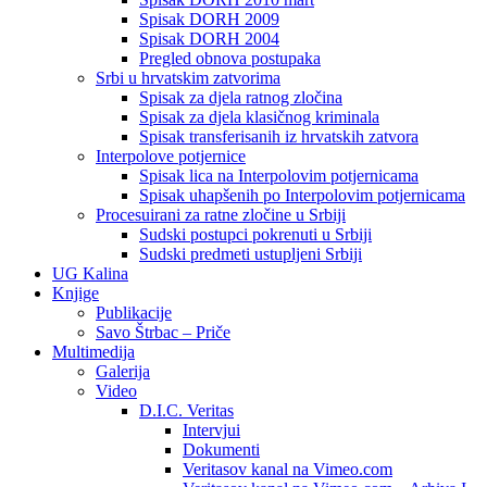
Spisak DORH 2009
Spisak DORH 2004
Pregled obnova postupaka
Srbi u hrvatskim zatvorima
Spisak za djela ratnog zločina
Spisak za djela klasičnog kriminala
Spisak transferisanih iz hrvatskih zatvora
Interpolove potjernice
Spisak lica na Interpolovim potjernicama
Spisak uhapšenih po Interpolovim potjernicama
Procesuirani za ratne zločine u Srbiji
Sudski postupci pokrenuti u Srbiji
Sudski predmeti ustupljeni Srbiji
UG Kalina
Knjige
Publikacije
Savo Štrbac – Priče
Multimedija
Galerija
Video
D.I.C. Veritas
Intervjui
Dokumenti
Veritasov kanal na Vimeo.com