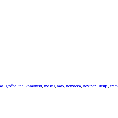
tas
,
gračac
,
jna
,
komunisti
,
mostar
,
nato
,
nemacka
,
novinari
,
rusija
,
srem