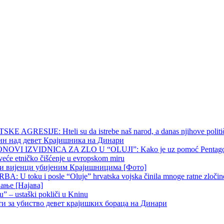
 AGRESIJE: Hteli su da istrebe naš narod, a danas njihove političk
чин над девет Крајишника на Динари
OVI IZVIDNICA ZA ZLO U “OLUJI”: Kako je uz pomoć Pentagona p
veće etničko čišćenje u evropskom miru
ни вијенци убијеним Крајишницима [Фото]
 U toku i posle “Oluje” hrvatska vojska činila mnoge ratne zločine p
ање [Најава]
u” – ustaški pokliči u Kninu
ти за убиство девет крајишких бораца на Динари