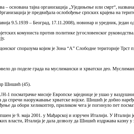
а – основана тајна организација „Уједињење или смрт“, названа
рганизација је предвиђала ослобођење српских крајева на терит
ија 9.5.1939 – Београд, 17.11.2008), новинар и уредник, један 
вјетских комуниста против политике југословенског руководст
ју.
онског споразума којим је Зона “А” Слободне територије Трст п
вело до поделе града на муслимански и хрватски део. Муслиман
ир Шишић (45).
л UH-1 посматрачке мисије Европске заједнице је ушао у ваздушн
 да спречи наоружавање хрватске војске. Шишић је добио наређе
ење да обори хеликоптер, приликом чега је погинуло пет посмат
шен је 9. маја 2001. у Мађарској и изручен Италији. У Италији је
ских власти, Италија је дала дозволу да Шишић издржава казну 