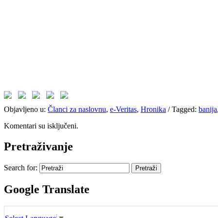
Objavljeno u:
Članci za naslovnu
,
e-Veritas
,
Hronika
/
Tagged:
banija
Komentari su isključeni.
Pretraživanje
Search for:
Google Translate