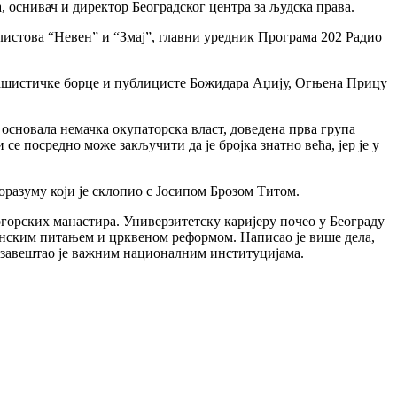
, оснивач и директор Београдског центра за људска права.
листова “Невен” и “Змај”, главни уредник Програма 202 Радио
ифашистичке борце и публицисте Божидара Аџију, Огњена Прицу
 основала немачка окупаторска власт, доведена прва група
 се посредно може закључити да је бројка знатно већа, јер је у
разуму који је склопио с Јосипом Брозом Титом.
когорских манастира. Универзитетску каријеру почео у Београду
инским питањем и црквеном реформом. Написао је више дела,
и завештао је важним националним институцијама.