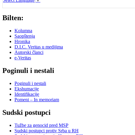
Select Language
▼
Bilten:
Kolumna
Saopštenja
Hronika
D.I.C. Veritas u medijima
Autorski članci
e-Veritas
Poginuli i nestali
Poginuli i nestali
Ekshumacije
Identifikacije
Pomeni – In memoriam
Sudski postupci
Tužbe za genocid pred MSP
Sudski postupci protiv Srba u RH