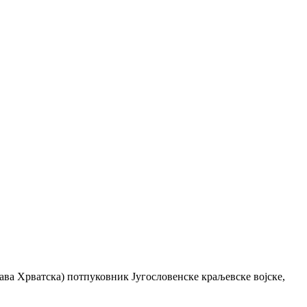
ава Хрватска) потпуковник Југословенске краљевске војске,