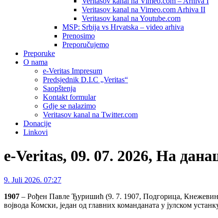
Veritasov kanal na Vimeo.com – Arhiva I
Veritasov kanal na Vimeo.com Arhiva II
Veritasov kanal na Youtube.com
MSP: Srbija vs Hrvatska – video arhiva
Prenosimo
Preporučujemo
Preporuke
O nama
e-Veritas Impresum
Predsjednik D.I.C „Veritas“
Saopštenja
Kontakt formular
Gdje se nalazimo
Veritasov kanal na Twitter.com
Donacije
Linkovi
e-Veritas, 09. 07. 2026, На дан
9. Juli 2026. 07:27
1907
– Рођен Павле Ђуришић (9. 7. 1907, Подгорица, Кнежевина
војвода Комски, један од главних команданата у јулском устанк