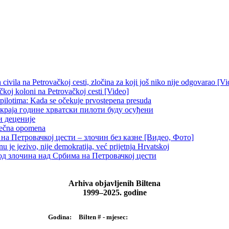
ivila na Petrovačkoj cesti, zločina za koji još niko nije odgovarao [Vi
čkoj koloni na Petrovačkoj cesti [Video]
 pilotima: Kada se očekuje prvostepena presuda
краја године хрватски пилоти буду осуђени
и деценије
 večna opomena
на Петровачкој цести – злочин без казне [Видео, Фото]
je jezivo, nije demokratija, već prijetnja Hrvatskoj
д злочина над Србима на Петровачкој цести
Arhiva objavljenih Biltena
1999–2025. godine
Bilten # - mjesec:
Godina: