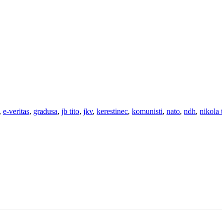
,
e-veritas
,
gradusa
,
jb tito
,
jkv
,
kerestinec
,
komunisti
,
nato
,
ndh
,
nikola 