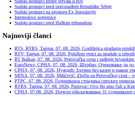
Sudski postupci protiv Hrvata u RH
Sudski postupci pred pravosuđem Republike Srbije
Sudski postupci na prostoru Ex Jugoslavije
Interpolove potjernice
Sudski postupci pred Haškim tribunalom
Najnoviji članci
RTS, RTRS, Tanjug, 07. 08. 2026, Godišnjica stradanja srpskih c
RTV, Tanjug, 07. 08. 2026, Položeni venci za stradale u izbegli
RT Balkan, 07. 08. 2026, Petrovačka cesta i suđenje hrvatskim
EuroNews, СРНА, 07. 08. 2026, Штрбац: Очекивање да до 
СРНА, 07, 08. 2026, Нуждић: Злочин без казне и након тр
SRNA, 07. 08. 2026, Milićević: Zločin na Perovačkoj cesti –
РТРС, 07. 08. 2026, Годишњица страдања српских цивила 
RTRS, Tanjug, 07. 08. 2026, Pupovac: Ovo što smo čuli u Kninu 
СРНА, 07.08. 2026, Почело обиљежавање 31 годишњице о