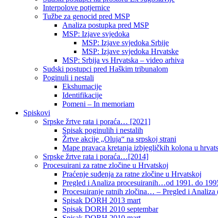
Interpolove potjernice
Tužbe za genocid pred MSP
Analiza postupka pred MSP
MSP: Izjave svjedoka
MSP: Izjave svjedoka Srbije
MSP: Izjave svjedoka Hrvatske
MSP: Srbija vs Hrvatska – video arhiva
Sudski postupci pred Haškim tribunalom
Poginuli i nestali
Ekshumacije
Identifikacije
Pomeni – In memoriam
Spiskovi
Srpske žrtve rata i poraća… [2021]
Spisak poginulih i nestalih
Žrtve akcije „Oluja“ na srpskoj strani
Mape pravaca kretanja izbjegličkih kolona u hrvats
Srpske žrtve rata i poraća…[2014]
Procesuirani za ratne zločine u Hrvatskoj
Praćenje suđenja za ratne zločine u Hrvatskoj
Pregled i Analiza procesuiranih…od 1991. do 1995
Procesuiranje ratnih zločina… – Pregled i Analiza (
Spisak DORH 2013 mart
Spisak DORH 2010 septembar
Spisak DORH 2010 mart