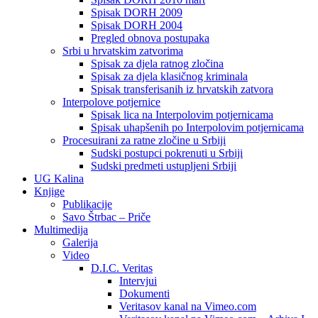
Spisak DORH 2009
Spisak DORH 2004
Pregled obnova postupaka
Srbi u hrvatskim zatvorima
Spisak za djela ratnog zločina
Spisak za djela klasičnog kriminala
Spisak transferisanih iz hrvatskih zatvora
Interpolove potjernice
Spisak lica na Interpolovim potjernicama
Spisak uhapšenih po Interpolovim potjernicama
Procesuirani za ratne zločine u Srbiji
Sudski postupci pokrenuti u Srbiji
Sudski predmeti ustupljeni Srbiji
UG Kalina
Knjige
Publikacije
Savo Štrbac – Priče
Multimedija
Galerija
Video
D.I.C. Veritas
Intervjui
Dokumenti
Veritasov kanal na Vimeo.com