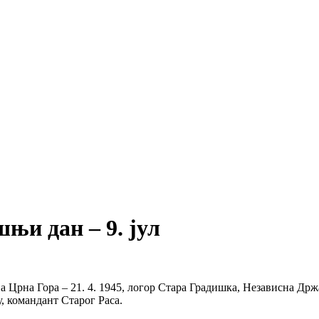
ашњи дан – 9. јул
 Црна Гора – 21. 4. 1945, логор Стара Градишка, Независна Држ
у, командант Старог Раса.