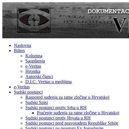
Naslovna
Bilten
Kolumna
Saopštenja
e-Veritas
Hronika
Autorski članci
D.I.C. Veritas u medijima
e-Veritas
Sudski postupci
Raspored suđenja za ratne zločine u Hrvatskoj
Sudski Spisi
Sudski postupci protiv Srba u RH
Praćenje suđenja za ratne zločine u Hrvatskoj
Sudski postupci protiv Hrvata u RH
Sudski postupci pred pravosuđem Republike Srbije
Sudski postupci na prostoru Ex Jugoslavije