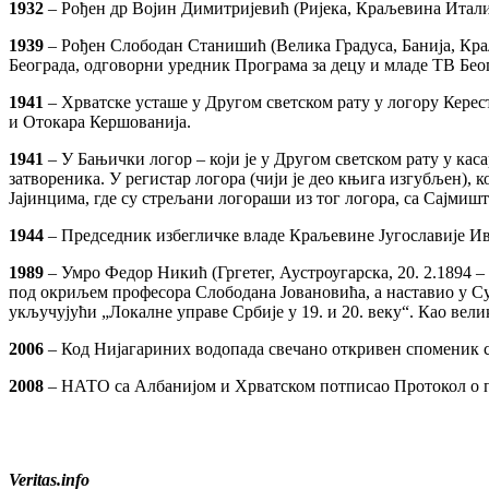
1932
– Рођен др Војин Димитријевић (Ријека, Краљевина Италија
1939
– Рођен Слободан Станишић (Велика Градуса, Банија, Краљ
Београда, одговорни уредник Програма за децу и младе ТВ Бео
1941
– Хрватске усташе у Другом светском рату у логору Кере
и Отокара Кершованија.
1941
– У Бањички логор – који је у Другом светском рату у кас
затвореника. У регистар логора (чији је део књига изгубљен), ко
Јајинцима, где су стрељани логораши из тог логора, са Сајмишт
1944
– Председник избегличке владе Краљевине Југославије Ив
1989
– Умро Федор Никић (Гргетег, Аустроугарска, 20. 2.1894 –
под окриљем професора Слободана Јовановића, а наставио у С
укључујући „Локалне управе Србије у 19. и 20. веку“. Као ве
2006
– Код Нијагариних водопада свечано откривен споменик 
2008
– НАТО са Албанијом и Хрватском потписао Протокол о 
Veritas.info