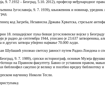
, 9. 7.1932 – Београд, 5.10. 2012), професор међународног права
евина Југославија, 9. 7. 1939), књижевник и новинар, уредник 
град.
стинец код Загреба, Независна Држава Хрватска, стрељале ант
арни 18. пешадијског пука бивше југословенске војске у Београду
ји је радио до септембра 1944, уписано је 23.637 затвореника, али
а и других затвора убијено најмање 70.000 људи.
ан Шубашић упознао светску јавност путем Радио-Лондона о спо
 Београд, 9. 7. 1989), српски историограф, оснивач Музеја фруш
уботици на Правном факултету. Бавио се уставним правом, мањ
лики библиофил сакупио је велику и посебно вредну библиотеку 
српском научнику Николи Тесли.
приступању.