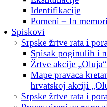
Identifikacije
Pomeni – In memor
Spiskovi
Srpske žrtve rata i po
Spisak poginulih i n
Žrtve akcije „Oluja“
Mape pravaca kretan
hrvatskoj akciji „Ol
Srpske žrtve rata i p
Procesuirani za ratne 