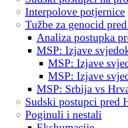
Interpolove potjernice
Tužbe za genocid pre
Analiza postupka p
MSP: Izjave svjedo
MSP: Izjave svje
MSP: Izjave svje
MSP: Srbija vs Hrva
Sudski postupci pred 
Poginuli i nestali
Ekshumacije