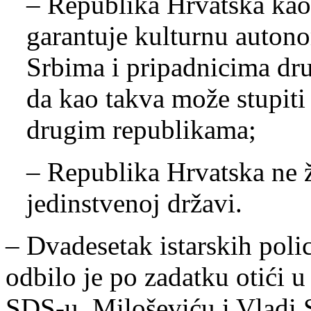
– Republika Hrvatska kao
garantuje kulturnu autono
Srbima i pripadnicima dru
da kao takva može stupiti
drugim republikama;
– Republika Hrvatska ne ž
jedinstvenoj državi.
– Dvadesetak istarskih poli
odbilo je po zadatku otići u
SDS-u, Miloševiću i Vladi S