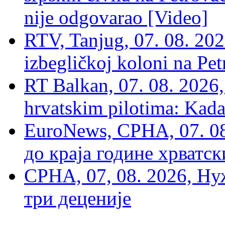
nije odgovarao [Video]
RTV, Tanjug, 07. 08. 2026
izbegličkoj koloni na Pet
RT Balkan, 07. 08. 2026,
hrvatskim pilotima: Kada
EuroNews, СРНА, 07. 0
до краја године хрватс
СРНА, 07, 08. 2026, Ну
три деценије