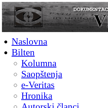
Naslovna
Bilten
Kolumna
Saopštenja
e-Veritas
Hronika
Autorski članci