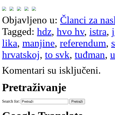
Objavljeno u:
Članci za na
Tagged:
hdz
,
hvo hv
,
istra
,
lika
,
manjine
,
referendum
,
hrvatskoj
,
to svk
,
tuđman
,
Komentari su isključeni.
Pretraživanje
Search for: