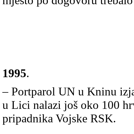
mjesto po dogovoru trebalo 
1995
.
– Portparol UN u Kninu izja
u Lici nalazi još oko 100 hr
pripadnika Vojske RSK.