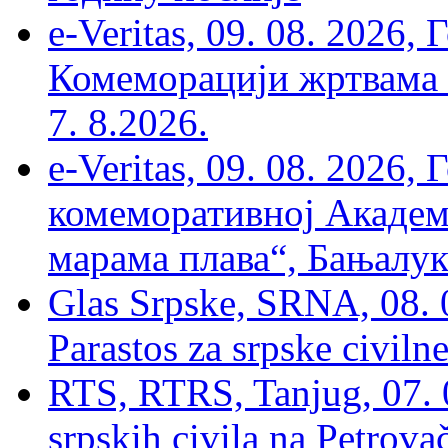
e-Veritas, 09. 08. 2026
Комеморацији жртвама ’
7. 8.2026.
e-Veritas, 09. 08. 2026
комеморативној Академи
марама плава“, Бањалука
Glas Srpske, SRNA, 08. 0
Parastos za srpske civilne
RTS, RTRS, Tanjug, 07. 0
srpskih civila na Petrovač