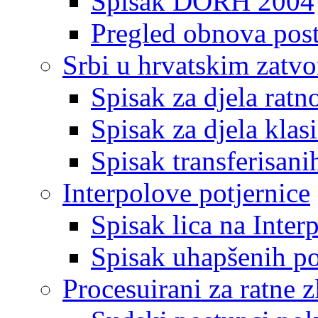
Spisak DORH 2004
Pregled obnova pos
Srbi u hrvatskim zatv
Spisak za djela ratn
Spisak za djela klas
Spisak transferisani
Interpolove potjernice
Spisak lica na Inte
Spisak uhapšenih po
Procesuirani za ratne z