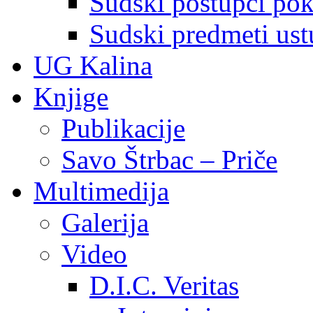
Sudski postupci pokr
Sudski predmeti ustu
UG Kalina
Knjige
Publikacije
Savo Štrbac – Priče
Multimedija
Galerija
Video
D.I.C. Veritas