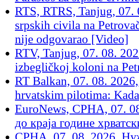
RTS, RTRS, Tanjug, 07. 0
srpskih civila na Petrovač
nije odgovarao [Video]
RTV, Tanjug, 07. 08. 2026
izbegličkoj koloni na Pet
RT Balkan, 07. 08. 2026,
hrvatskim pilotima: Kada
EuroNews, СРНА, 07. 0
до краја године хрватс
СРНА, 07, 08. 2026, Ну