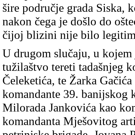
šire područje grada Siska, k
nakon čega je došlo do ošteć
čijoj blizini nije bilo legiti
U drugom slučaju, u kojem je
tužilaštvo tereti tadašnje
Čeleketića, te Žarka Gačić
komandante 39. banijskog k
Milorada Jankovića kao kom
komandanta Mješovitog artil
petrinjske brigade Jovana P