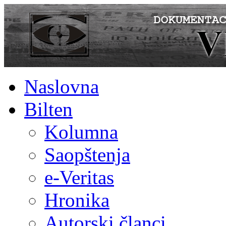
Naslovna
Bilten
Kolumna
Saopštenja
e-Veritas
Hronika
Autorski članci