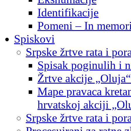
Identifikacije
Pomeni – In memor
Spiskovi
Srpske žrtve rata i po
Spisak poginulih i n
Žrtve akcije „Oluja“
Mape pravaca kretan
hrvatskoj akciji „Ol
Srpske žrtve rata i p
Procesuirani za ratne 