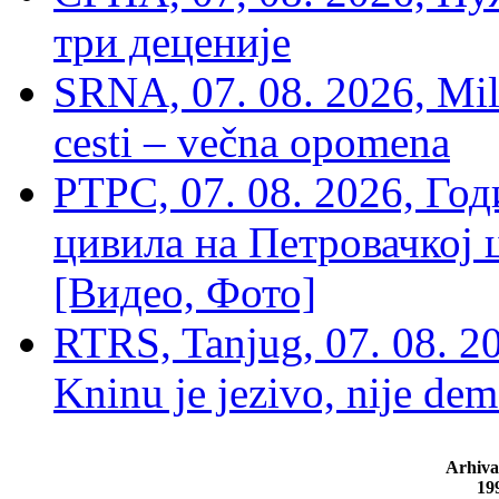
три деценије
SRNA, 07. 08. 2026, Mil
cesti – večna opomena
РТРС, 07. 08. 2026, Г
цивила на Петровачкој ц
[Видео, Фото]
RTRS, Tanjug, 07. 08. 2
Kninu je jezivo, nije dem
Arhiva
19