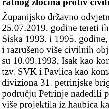
ratnog zločina protiv civi
Županijsko državno odvjet
25.07.2019. godine tereti ih
Siska 1993. i 1995. godine,
i razrušeno više civilnih ob
su 10.09.1993, Isak kao ko
tzv. SVK i Pavlica kao koma
diviziona 31. petrinjske b
području Petrinje nadedili
više projektila iz haubica k