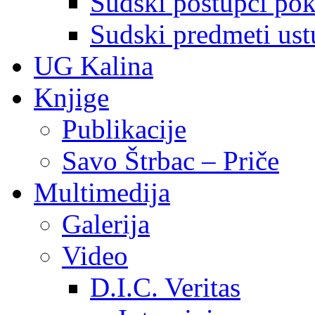
Sudski postupci pokr
Sudski predmeti ustu
UG Kalina
Knjige
Publikacije
Savo Štrbac – Priče
Multimedija
Galerija
Video
D.I.C. Veritas