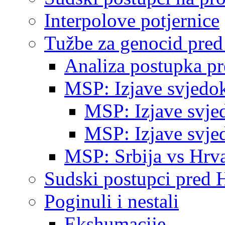
Interpolove potjernice
Tužbe za genocid pre
Analiza postupka p
MSP: Izjave svjedo
MSP: Izjave svje
MSP: Izjave svje
MSP: Srbija vs Hrva
Sudski postupci pred 
Poginuli i nestali
Ekshumacije