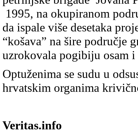
1995, na okupiranom područ
da ispale više desetaka proje
“košava” na šire područje gr
uzrokovala pogibiju osam i r
Optuženima se sudu u odsus
hrvatskim organima krivičn
Veritas.info