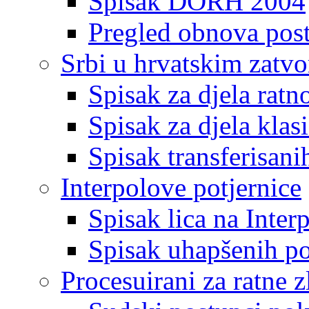
Spisak DORH 2004
Pregled obnova pos
Srbi u hrvatskim zatv
Spisak za djela ratn
Spisak za djela klas
Spisak transferisani
Interpolove potjernice
Spisak lica na Inte
Spisak uhapšenih po
Procesuirani za ratne z