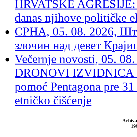
HRVATSKE AGRESIJE: Hte
danas njihove političke e
СРНА, 05. 08. 2026, Шт
злочин над девет Крај
Večernje novosti, 05.
DRONOVI IZVIDNICA ZA
pomoć Pentagona pre 31
etničko čišćenje
Arhiva
19