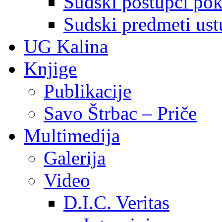
Sudski postupci pokr
Sudski predmeti ustu
UG Kalina
Knjige
Publikacije
Savo Štrbac – Priče
Multimedija
Galerija
Video
D.I.C. Veritas