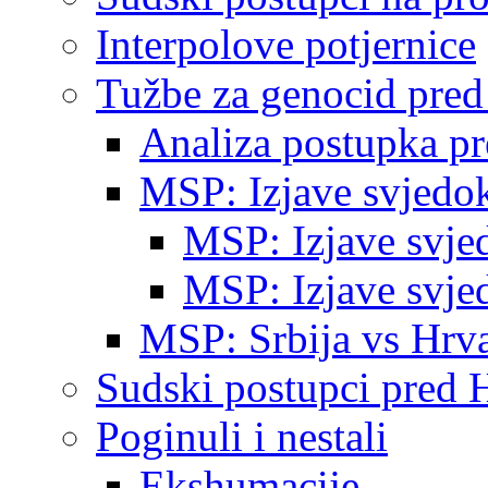
Interpolove potjernice
Tužbe za genocid pre
Analiza postupka p
MSP: Izjave svjedo
MSP: Izjave svje
MSP: Izjave svje
MSP: Srbija vs Hrva
Sudski postupci pred 
Poginuli i nestali
Ekshumacije