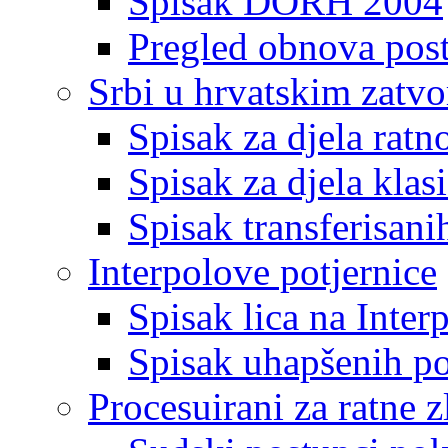
Spisak DORH 2004
Pregled obnova pos
Srbi u hrvatskim zatv
Spisak za djela ratn
Spisak za djela klas
Spisak transferisani
Interpolove potjernice
Spisak lica na Inte
Spisak uhapšenih po
Procesuirani za ratne z