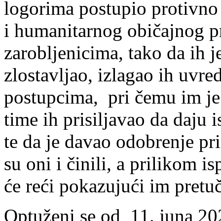
logorima postupio protivn
i humanitarnog običajnog p
zarobljenicima, tako da ih je
zlostavljao, izlagao ih uvre
postupcima, pri čemu im je 
time ih prisiljavao da daju 
te da je davao odobrenje pri
su oni i činili, a prilikom i
će reći pokazujući im pretu
Optuženi se od 11. juna 202