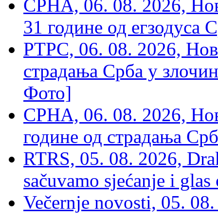
СРНА, 06. 08. 2026, Н
31 године од егзодуса С
РТРС, 06. 08. 2026, Нов
страдања Срба у злочин
Фото]
СРНА, 06. 08. 2026, Н
године од страдања Срб
RTRS, 05. 08. 2026, Drak
sačuvamo sjećanje i glas
Večernje novosti, 05. 