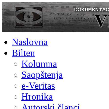
Naslovna
Bilten
Kolumna
Saopštenja
e-Veritas
Hronika
Autorski članci