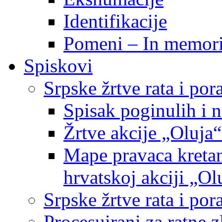
Identifikacije
Pomeni – In memor
Spiskovi
Srpske žrtve rata i po
Spisak poginulih i n
Žrtve akcije „Oluja“
Mape pravaca kretan
hrvatskoj akciji „Ol
Srpske žrtve rata i p
Procesuirani za ratne 