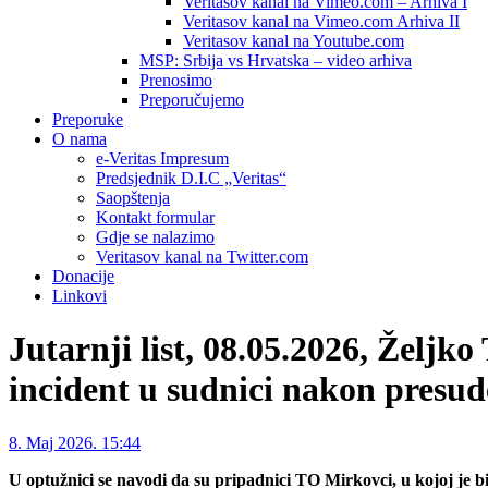
Veritasov kanal na Vimeo.com – Arhiva I
Veritasov kanal na Vimeo.com Arhiva II
Veritasov kanal na Youtube.com
MSP: Srbija vs Hrvatska – video arhiva
Prenosimo
Preporučujemo
Preporuke
O nama
e-Veritas Impresum
Predsjednik D.I.C „Veritas“
Saopštenja
Kontakt formular
Gdje se nalazimo
Veritasov kanal na Twitter.com
Donacije
Linkovi
Jutarnji list, 08.05.2026, Željk
incident u sudnici nakon presud
8. Maj 2026. 15:44
U optužnici se navodi da su pripadnici TO Mirkovci, u kojoj je bio