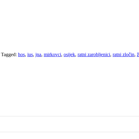
/
Tagged:
hos
,
ius
,
jna
,
mirkovci
,
osijek
,
ratni zarobljenici
,
ratni zločin
,
ž