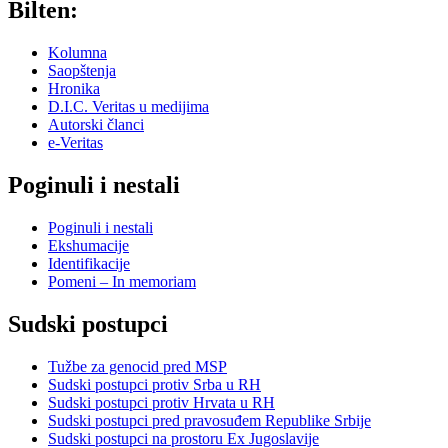
Bilten:
Kolumna
Saopštenja
Hronika
D.I.C. Veritas u medijima
Autorski članci
e-Veritas
Poginuli i nestali
Poginuli i nestali
Ekshumacije
Identifikacije
Pomeni – In memoriam
Sudski postupci
Tužbe za genocid pred MSP
Sudski postupci protiv Srba u RH
Sudski postupci protiv Hrvata u RH
Sudski postupci pred pravosuđem Republike Srbije
Sudski postupci na prostoru Ex Jugoslavije