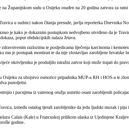
na Županijskom sudu u Osijeku osuđen na 20 godina zatvora za ratni zl
ravica u sudnici nakon čitanja presude, javlja reporterka Dnevnika No
knuo je kako je dokaznim postupkom nedvojbeno utvrđeno da je Travica po
ih dokaza, poput obdukcijskih nalaza žrtava.
e zdravstvenim razlozima te posljedicama liječenja karcinoma i kemoter
ko mu je postupak montiran te da nije zlostavljao zarobljene hrvatske br
eće okrivljeniku je produljilo istražni zatvor koji može trajati do pra
.
 u Osijeku za ubojstvo osmorice pripadnika MUP-a RH i HOS-a te zlost
jedva punoljetni.
strojio i pucnjima iz vatrenog oružja usmrtio osam zarobljenih policaja
ravica, između ostalog tjerali zarobljenike da jedu ljudski mozak i piju
jelazu Calais (Kale) u Francuskoj prilikom ulaska iz Ujedinjene Kralje
prošle godine.