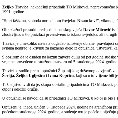
Željko Travica
, nekadašnji pripadnik TO Mirkovci, nepravomoćno je 
1991. godine.
“Smrt fašizmu, sloboda normalnom čovjeku. Nisam kriv!”, viknuo je T
Obrazlažući presudu predsjednik sudskog vijeća
Davor Mitrović
ista
zlostavljao, a što proizlazi prvenstveno iz iskaza svjedoka, ali i drug
Travica je u nekoliko navrata odgađao iznošenje obrane, pravdajući s
svibnja negirao je krivnju za kazneno djelo iz optužnice, ustvrdivši ka
S obzirom da je osuđen na kaznu zatvora dulju od pet godina sudsko vij
vrijeme provedeno u istražnom zatvoru od 5. studenoga 2024. godine
Travici se sudilo prema optužnici Županijskog državnog odvjetništva
Šorlija
,
Željka Uglješića
i
Ivana Kopčića
, koji su u to vrijeme bili 
Tužiteljstvo tvrdi da je, skupa s ostalim pripadnicima TO Mirkovci, po
otpor i odložili oružje.
U optužnici se navodi da su pripadnici TO Mirkovci, u kojoj je bio i T
Optuženi je, inače, uhićen 5. listopada 2024. godine na graničnom pri
početkom studenoga 2024. godine, a suđenje mu je počelo u siječnju 