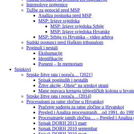
Interpolove potjernice
Tužbe za genocid pred MSP
Analiza postupka pred MSP
MSP: Izjave svjedoka
MSP: Izjave svjedoka Srbije
MSP: Izjave svjedoka Hrvatske
MSP: Srbija vs Hrvatska – video arhiva
Sudski postupci pred Haškim tribunalom
Poginuli i nestali
Ekshumacije
Identifikacije
Pomeni – In memoriam
Spiskovi
Srpske žrtve rata i poraća… [2021]
Spisak poginulih i nestalih
Žrtve akcije „Oluja“ na srpskoj strani
Mape pravaca kretanja izbjegličkih kolona u hrvats
Srpske žrtve rata i poraća…[2014]
Procesuirani za ratne zločine u Hrvatskoj
Praćenje suđenja za ratne zločine u Hrvatskoj
Pregled i Analiza procesuiranih…od 1991. do 1995
Procesuiranje ratnih zločina… – Pregled i Analiza (
Spisak DORH 2013 mart
Spisak DORH 2010 septembar
Spisak DORH 2010 mart