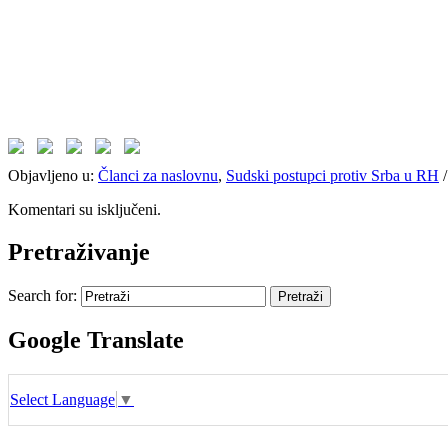
Objavljeno u:
Članci za naslovnu
,
Sudski postupci protiv Srba u RH
Komentari su isključeni.
Pretraživanje
Search for:
Google Translate
Select Language
▼