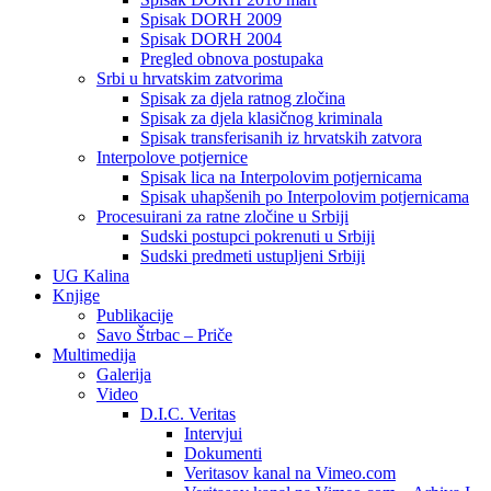
Spisak DORH 2009
Spisak DORH 2004
Pregled obnova postupaka
Srbi u hrvatskim zatvorima
Spisak za djela ratnog zločina
Spisak za djela klasičnog kriminala
Spisak transferisanih iz hrvatskih zatvora
Interpolove potjernice
Spisak lica na Interpolovim potjernicama
Spisak uhapšenih po Interpolovim potjernicama
Procesuirani za ratne zločine u Srbiji
Sudski postupci pokrenuti u Srbiji
Sudski predmeti ustupljeni Srbiji
UG Kalina
Knjige
Publikacije
Savo Štrbac – Priče
Multimedija
Galerija
Video
D.I.C. Veritas
Intervjui
Dokumenti
Veritasov kanal na Vimeo.com