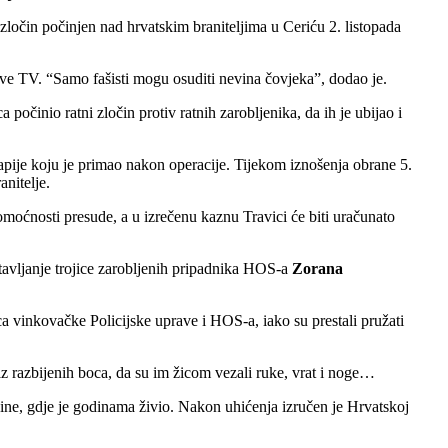
očin počinjen nad hrvatskim braniteljima u Ceriću 2. listopada
ve TV. “Samo fašisti mogu osuditi nevina čovjeka”, dodao je.
činio ratni zločin protiv ratnih zarobljenika, da ih je ubijao i
apije koju je primao nakon operacije. Tijekom iznošenja obrane 5.
anitelje.
vomoćnosti presude, a u izrečenu kaznu Travici će biti uračunato
avljanje trojice zarobljenih pripadnika HOS-a
Zorana
ca vinkovačke Policijske uprave i HOS-a, iako su prestali pružati
 iz razbijenih boca, da su im žicom vezali ruke, vrat i noge…
vine, gdje je godinama živio. Nakon uhićenja izručen je Hrvatskoj