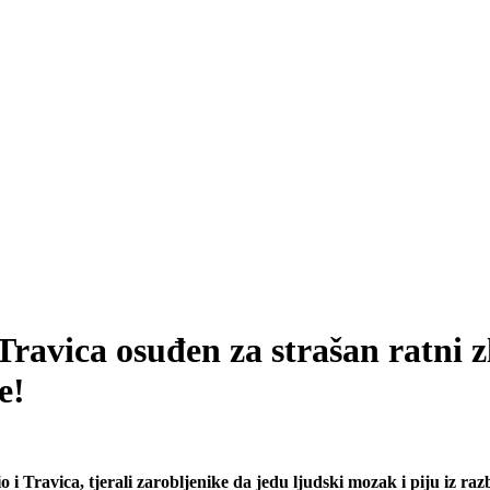
o Travica osuđen za strašan ratn
e!
 i Travica, tjerali zarobljenike da jedu ljudski mozak i piju iz ra