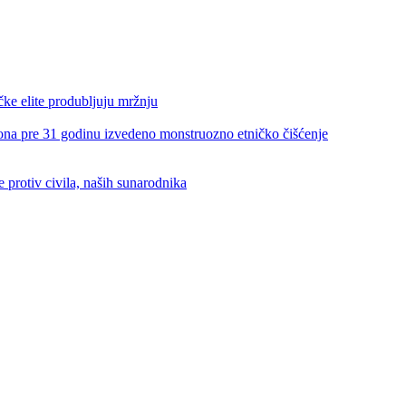
e elite produbljuju mržnju
re 31 godinu izvedeno monstruozno etničko čišćenje
rotiv civila, naših sunarodnika