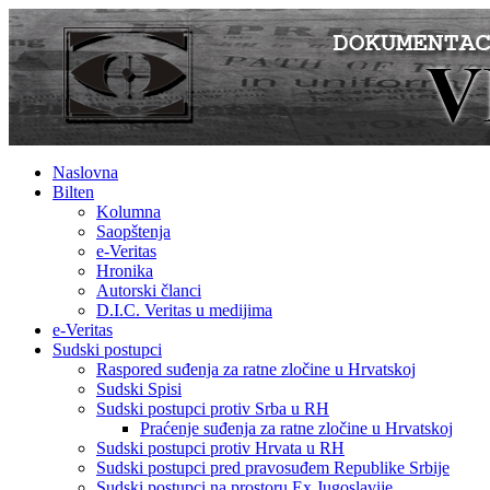
Naslovna
Bilten
Kolumna
Saopštenja
e-Veritas
Hronika
Autorski članci
D.I.C. Veritas u medijima
e-Veritas
Sudski postupci
Raspored suđenja za ratne zločine u Hrvatskoj
Sudski Spisi
Sudski postupci protiv Srba u RH
Praćenje suđenja za ratne zločine u Hrvatskoj
Sudski postupci protiv Hrvata u RH
Sudski postupci pred pravosuđem Republike Srbije
Sudski postupci na prostoru Ex Jugoslavije