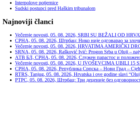
Interpolove potjernice
Sudski postupci pred Haškim tribunalom
Najnoviji članci
Večernje novosti, 05. 08. 2026, SRBI SU BEŽALI OD HRVATSKE
СРНА, 05. 08. 2026, Штрбац: Нико није одговарао за зло
Večernje novosti, 05. 08. 2026, HRVATIMA AMERIČKI DRON
SRNA, 05. 08. 2026, Rašković Ivić: Progon Srba u Oluji – naj
АТВ БЛ, СРНА, 05. 08. 2026, Служен парастос и положе
Večernje novosti, 05. 08. 2026, U IVOŠEVCIMA UBILI 15 SRBA:
СРНА, 05. 08. 2026, Република Српска – Нови Град – Сјећ
RTRS, Tanjug, 05. 08. 2026, Hrvatska i ove godine slavi “Oluj
РТРС, 05. 08. 2026, Штрбац: Три деценије без одговорнос