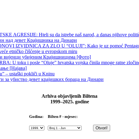
 AGRESIJE: Hteli su da istrebe naš narod, a danas njihove političk
чин над девет Крајишника на Динари
OVI IZVIDNICA ZA ZLO U “OLUJI”: Kako je uz pomoć Pentagona p
veće etničko čišćenje u evropskom miru
ни вијенци убијеним Крајишницима [Фото]
 U toku i posle “Oluje” hrvatska vojska činila mnoge ratne zločine p
ање [Најава]
u” – ustaški pokliči u Kninu
ти за убиство девет крајишких бораца на Динари
Arhiva objavljenih Biltena
1999–2025. godine
Bilten # - mjesec:
Godina: