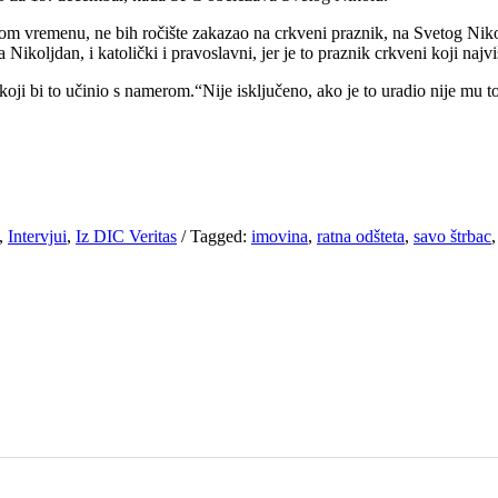
čkom vremenu, ne bih ročište zakazao na crkveni praznik, na Svetog N
ikoljdan, i katolički i pravoslavni, jer je to praznik crkveni koji najvi
oji bi to učinio s namerom.“Nije isključeno, ako je to uradio nije mu to
,
Intervjui
,
Iz DIC Veritas
/
Tagged:
imovina
,
ratna odšteta
,
savo štrbac