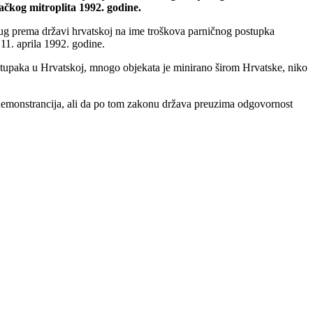
čkog mitroplita 1992. godine.
ug prema državi hrvatskoj na ime troškova parničnog postupka
11. aprila 1992. godine.
 postupaka u Hrvatskoj, mnogo objekata je minirano širom Hrvatske, niko
im demonstrancija, ali da po tom zakonu država preuzima odgovornost