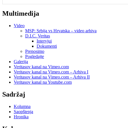
Multimedija
Video
MSP: Srbija vs Hrvatska – video arhiva
D.I.C. Veritas
Intervjui
Dokumenti
Prenosimo
Pogledajte
Galerija
Veritasov kanal na Vimeo.com
Veritasov kanal na Vimeo.com – Arhiva I
Veritasov kanal na Vimeo.com – Arhiva II
Veritasov kanal na Youtube.com
Sadržaj
Kolumna
Saopštenja
Hronika