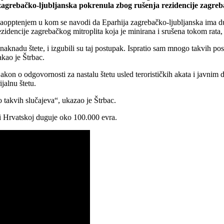
zagrebačko-ljubljanska pokrenula zbog rušenja rezidencije zagreba
aopptenjem u kom se navodi da Eparhija zagrebačko-ljubljanska ima d
zidencije zagrebačkog mitroplita koja je minirana i srušena tokom rata, 
 za naknadu štete, i izgubili su taj postupak. Ispratio sam mnogo takvih
akao je Štrbac.
Zakon o odgovornosti za nastalu štetu usled terorističkih akata i javn
jalnu štetu.
o takvih slučajeva“, ukazao je Štrbac.
vi Hrvatskoj duguje oko 100.000 evra.