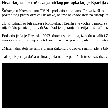
Hrvatskoj na ime troškova parničkog postupka koji je Eparhija 
Štrbac je u Novom danu TV N1 podsetio da je sama Crkva izašla sa s
pokrenutog protiv države Hrvatske, na ime naknade štete za rušenje re
„U toj zgradi su bili muzej i biblioteka, i Eparhija je vodila parnicu
nije dobio parnicu protiv države kad je u pitanju materijalna šteta“, ist
Podsetio je da je Hrvatska 2003. donela set zakona, između ostalih i 
samo za smrtne slučajeve i telesne i psihičke povrede, ali ne i za materi
„Materijalna šteta se sanira prema Zakonu o obnovi, i na hiljade je bil
Tako je Eparihja došla u situaciju da na ime parničnih troškova, drža