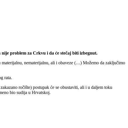
 nije problem za Crkvu i da će stečaj biti izbegnut.
u materijalnu, nematerijalnu, ali i obaveze (…) Možemo da zaključimo
g rata.
kazano ročište) postupak će se obustaviti, ali i u daljem toku
emeno bio sudija u Hrvatskoj.