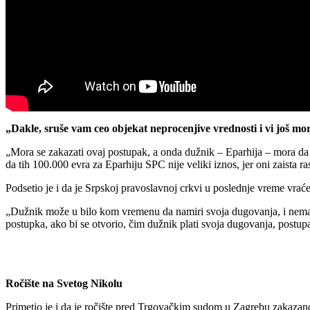
„Dakle, sruše vam ceo objekat neprocenjive vrednosti i vi još mor
„Mora se zakazati ovaj postupak, a onda dužnik – Eparhija – mora da 
da tih 100.000 evra za Eparhiju SPC nije veliki iznos, jer oni zaista
Podsetio je i da je Srpskoj pravoslavnoj crkvi u poslednje vreme vrać
„Dužnik može u bilo kom vremenu da namiri svoja dugovanja, i nema po
postupka, ako bi se otvorio, čim dužnik plati svoja dugovanja, postupak
Ročište na Svetog Nikolu
Primetio je i da je ročište pred Trgovačkim sudom u Zagrebu zakaza