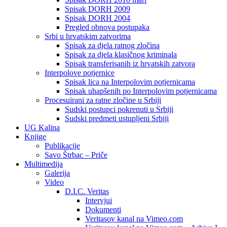
Spisak DORH 2009
Spisak DORH 2004
Pregled obnova postupaka
Srbi u hrvatskim zatvorima
Spisak za djela ratnog zločina
Spisak za djela klasičnog kriminala
Spisak transferisanih iz hrvatskih zatvora
Interpolove potjernice
Spisak lica na Interpolovim potjernicama
Spisak uhapšenih po Interpolovim potjernicama
Procesuirani za ratne zločine u Srbiji
Sudski postupci pokrenuti u Srbiji
Sudski predmeti ustupljeni Srbiji
UG Kalina
Knjige
Publikacije
Savo Štrbac – Priče
Multimedija
Galerija
Video
D.I.C. Veritas
Intervjui
Dokumenti
Veritasov kanal na Vimeo.com