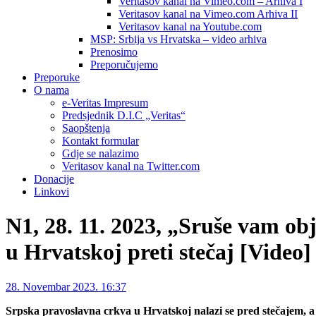
Veritasov kanal na Vimeo.com – Arhiva I
Veritasov kanal na Vimeo.com Arhiva II
Veritasov kanal na Youtube.com
MSP: Srbija vs Hrvatska – video arhiva
Prenosimo
Preporučujemo
Preporuke
O nama
e-Veritas Impresum
Predsjednik D.I.C „Veritas“
Saopštenja
Kontakt formular
Gdje se nalazimo
Veritasov kanal na Twitter.com
Donacije
Linkovi
N1, 28. 11. 2023, „Sruše vam obj
u Hrvatskoj preti stečaj [Video]
28. Novembar 2023. 16:37
Srpska pravoslavna crkva u Hrvatskoj nalazi se pred stečajem, 