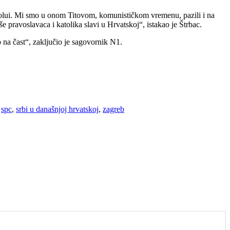
ikolui. Mi smo u onom Titovom, komunističkom vremenu, pazili i na
še pravoslavaca i katolika slavi u Hrvatskoj“, istakao je Štrbac.
 na čast“, zaključio je sagovornik N1.
,
spc
,
srbi u današnjoj hrvatskoj
,
zagreb