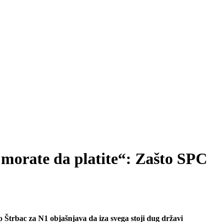
š morate da platite“: Zašto SPC
Štrbac za N1 objašnjava da iza svega stoji dug državi