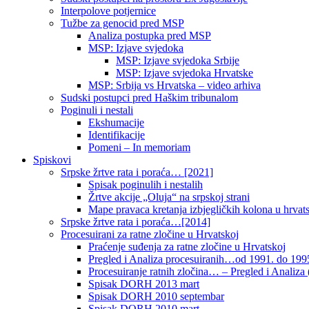
Interpolove potjernice
Tužbe za genocid pred MSP
Analiza postupka pred MSP
MSP: Izjave svjedoka
MSP: Izjave svjedoka Srbije
MSP: Izjave svjedoka Hrvatske
MSP: Srbija vs Hrvatska – video arhiva
Sudski postupci pred Haškim tribunalom
Poginuli i nestali
Ekshumacije
Identifikacije
Pomeni – In memoriam
Spiskovi
Srpske žrtve rata i poraća… [2021]
Spisak poginulih i nestalih
Žrtve akcije „Oluja“ na srpskoj strani
Mape pravaca kretanja izbjegličkih kolona u hrvats
Srpske žrtve rata i poraća…[2014]
Procesuirani za ratne zločine u Hrvatskoj
Praćenje suđenja za ratne zločine u Hrvatskoj
Pregled i Analiza procesuiranih…od 1991. do 1995
Procesuiranje ratnih zločina… – Pregled i Analiza (
Spisak DORH 2013 mart
Spisak DORH 2010 septembar
Spisak DORH 2010 mart