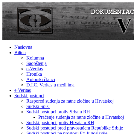
Naslovna
Bilten
Kolumna
Saopštenja
e-Veritas
Hronika
Autorski članci
D.I.C. Veritas u medijima
e-Veritas
Sudski postupci
Raspored suđenja za ratne zločine u Hrvatskoj
Sudski Spisi
Sudski postupci protiv Srba u RH
Praćenje suđenja za ratne zločine u Hrvatskoj
Sudski postupci protiv Hrvata u RH
Sudski postupci pred pravosuđem Republike Srbije
Sudski postupci na prostoru Ex Jugoslavije