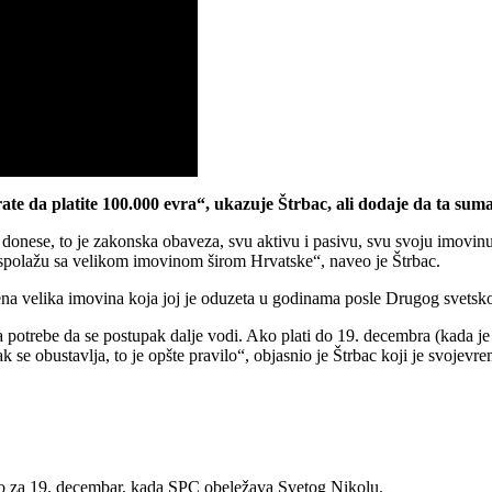
ate da platite 100.000 evra“, ukazuje Štrbac, ali dodaje da ta suma
donese, to je zakonska obaveza, svu aktivu i pasivu, svu svoju imovin
 raspolažu sa velikom imovinom širom Hrvatske“, naveo je Štrbac.
ena velika imovina koja joj je oduzeta u godinama posle Drugog svetsko
trebe da se postupak dalje vodi. Ako plati do 19. decembra (kada je za
 se obustavlja, to je opšte pravilo“, objasnio je Štrbac koji je svojevr
no za 19. decembar, kada SPC obeležava Svetog Nikolu.