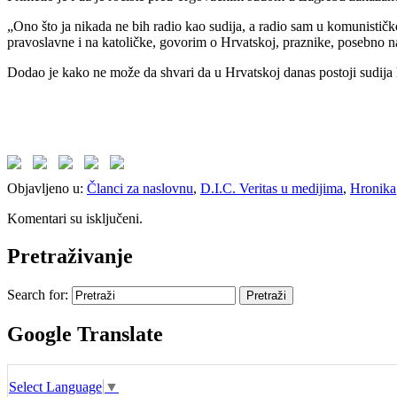
„Ono što ja nikada ne bih radio kao sudija, a radio sam u komunisti
pravoslavne i na katoličke, govorim o Hrvatskoj, praznike, posebno na N
Dodao je kako ne može da shvari da u Hrvatskoj danas postoji sudija k
Objavljeno u:
Članci za naslovnu
,
D.I.C. Veritas u medijima
,
Hronika
Komentari su isključeni.
Pretraživanje
Search for:
Google Translate
Select Language
▼