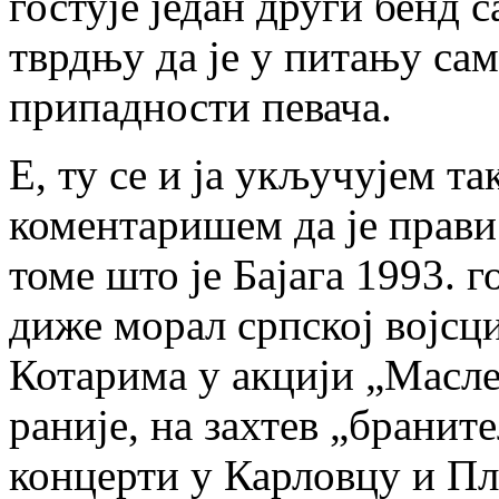
гостује један други бенд 
тврдњу да је у питању са
припадности певача.
Е, ту се и ја укључујем та
коментаришем да је прави
томе што је Бајага 1993. 
диже морал српској војсц
Котарима у акцији „Маслен
раније, на захтев „бранит
концерти у Карловцу и Пл