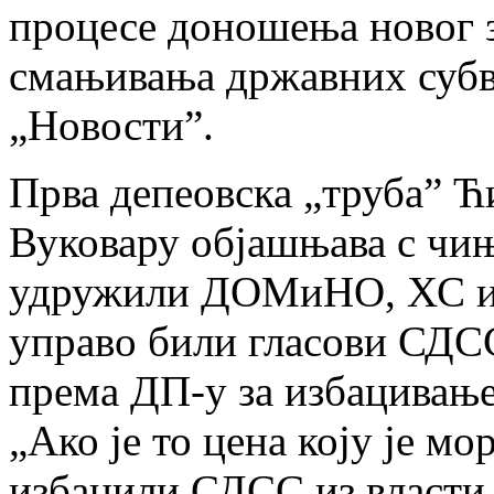
процесе доношења новог 
смањивања државних субв
„Новости”.
Прва депеовска „труба” Ћ
Вуковару објашњава с чи
удружили ДОМиНО, ХС и 
управо били гласови СДСС
према ДП-у за избацивање
„Ако је то цена коју је м
избацили СДСС из власти,