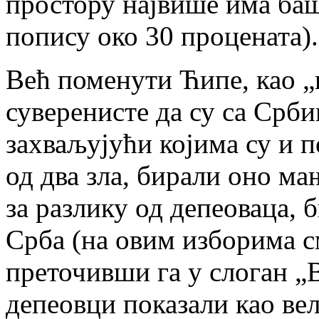
простору највише има ба
попису око 30 процената).
Већ поменути Ћипе, као „
суверенисте да су са Срби
захваљујући којима су и п
од два зла, бирали оно мањ
за разлику од депеоваца, 
Срба (на овим изборима 
преточивши га у слоган „Ву
депеовци показали као ве