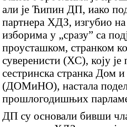
али је Ћипин ДП, иако по
партнера ХДЗ, изгубио на
изборима у „сразу” са под
проусташком, странком ко
суверенисти (ХС), коју је
сестринска странка Дом 
(ДОМиНО), настала поде
прошлогодишњих парламе
ДП су основали бивши чла