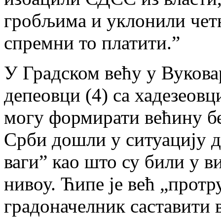
гробљима и уклонили чет
спремни то платити.”
У Градском већу у Вуковар
депеовци (4) са хадезеовц
могу формирати већину без
Срби дошли у ситуацију д
ваги” као што су били у 
нивоу. Ћипе је већ „протр
градоначелник саставити 