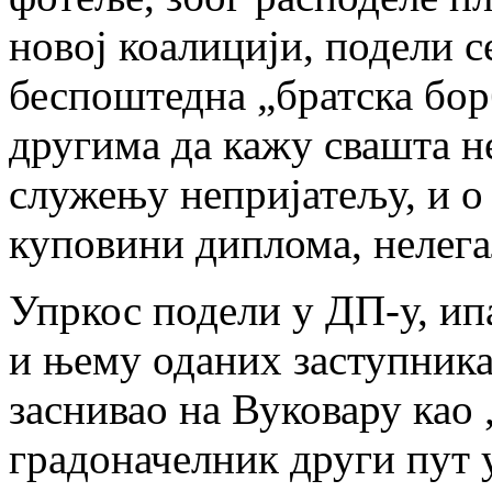
новој коалицији, подели 
беспоштедна „братска бор
другима да кажу свашта н
служењу непријатељу, и о
куповини диплома, нелег
Упркос подели у ДП-у, ип
и њему оданих заступника,
заснивао на Вуковару као „
градоначелник други пут 