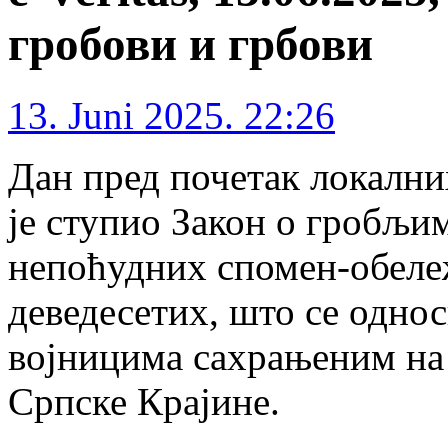
гробови и грбови
13. Juni 2025. 22:26
Дан пред почетак локалних
је ступио Закон о гробљи
непоћудних спомен-обележ
деведесетих, што се одно
војницима сахрањеним на
Српске Крајине.