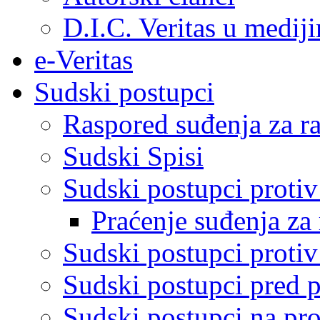
D.I.C. Veritas u medij
e-Veritas
Sudski postupci
Raspored suđenja za ra
Sudski Spisi
Sudski postupci proti
Praćenje suđenja za 
Sudski postupci proti
Sudski postupci pred 
Sudski postupci na pro