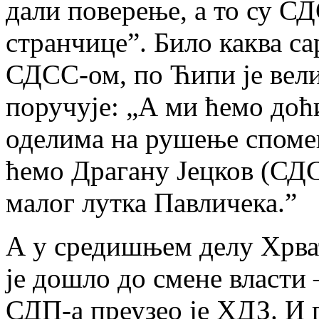
дали поверење, а то су СД
странчице”. Било каква с
СДСС-ом, по Ћипи је вели
поручује: „А ми ћемо доћ
оделима на рушење споме
ћемо Драгану Јецков (СДС
малог лутка Павличека.”
А у средишњем делу Хрват
је дошло до смене власти
СДП-а преузео је ХДЗ. И 