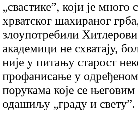
„свастике”, који је много 
хрватског шахираног грба,
злоупотребили Хитлерови 
академици не схватају, бо
није у питању старост нек
профанисање у одређеном
порукама које се његови
одашиљу „граду и свету”.