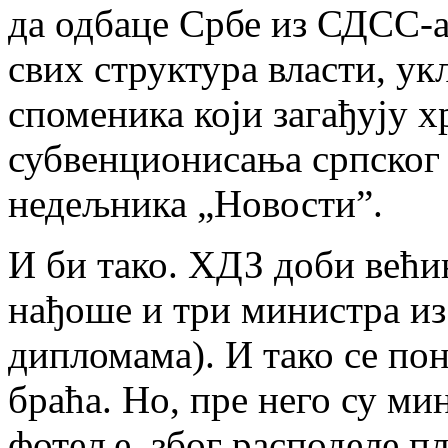
да одбаце Србе из СДСС-а
свих структура власти, у
споменика који загађују х
субвенционисања српског 
недељника „Новости”.
И би тако. ХДЗ доби већин
нађоше и три министра и
дипломама). И тако се по
браћа. Но, пре него су ми
фотеље, због расподеле пл