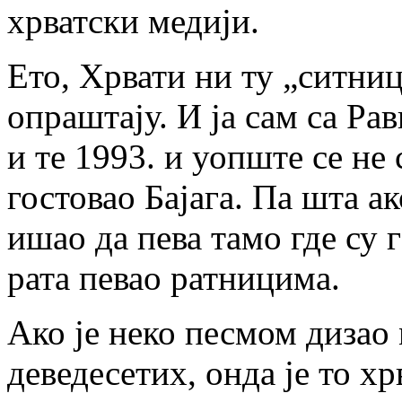
хрватски медији.
Ето, Хрвати ни ту „ситниц
опраштају. И ја сам са Ра
и те 1993. и уопште се не 
гостовао Бајага. Па шта ак
ишао да пева тамо где су г
рата певао ратницима.
Ако је неко песмом дизао
деведесетих, онда је то х