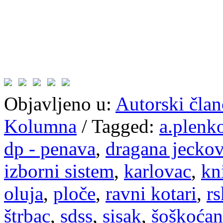
Objavljeno u:
Autorski član
Kolumna
/
Tagged:
a.plenk
dp - penava
,
dragana jeckov
izborni sistem
,
karlovac
,
kn
oluja
,
ploče
,
ravni kotari
,
rs
štrbac
,
sdss
,
sisak
,
šoškoćan