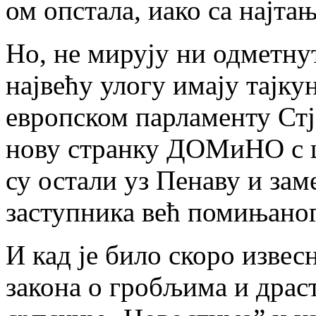
ом опстала, иако са најт
Но, не мирују ни одметну
највећу улогу имају тајк
европском парламенту Стј
нову странку ДОМиНО с ц
су остали уз Пенаву и зам
заступника већ помињано
И кад је било скоро извес
закона о гробљима и драс