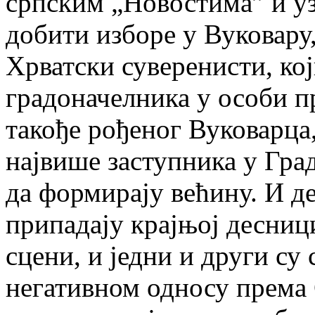
српским „Новостима” и у
добити изборе у Вуковару
Хрватски суверенисти, кој
градоначелника у особи п
такође рођеног Вуковарца,
највише заступника у Гра
да формирају већину. И д
припадају крајњој десници
сцени, и једни и други су
негативном односу према 