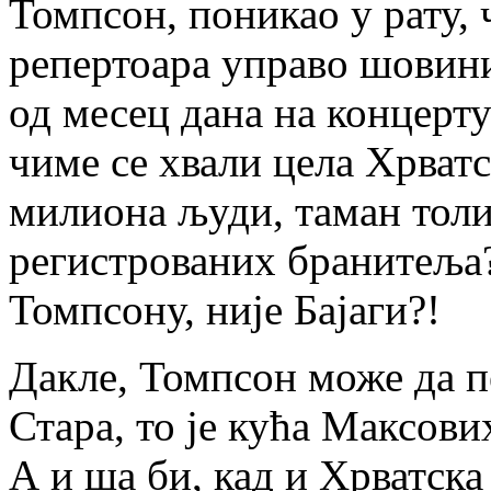
Томпсон, поникао у рату, 
репертоара управо шовини
од месец дана на концерту
чиме се хвали цела Хрват
милиона људи, таман толи
регистрованих бранитеља?
Томпсону, није Бајаги?!
Дакле, Томпсон може да п
Стара, то је кућа Максов
А и ша би, кад и Хрватска