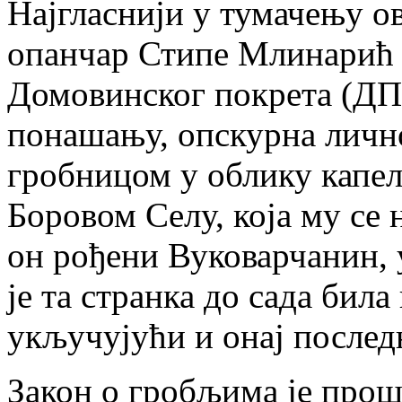
Најгласнији у тумачењу ов
опанчар Стипе Млинарић 
Домовинског покрета (ДП),
понашању, опскурна лично
гробницом у облику кап
Боровом Селу, која му се 
он рођени Вуковарчанин, у
је та странка до сада била
укључујући и онај послед
Закон о гробљима је прош