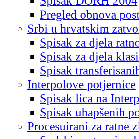
Spisak DORH 2004
Pregled obnova pos
Srbi u hrvatskim zatv
Spisak za djela ratn
Spisak za djela klas
Spisak transferisani
Interpolove potjernice
Spisak lica na Inte
Spisak uhapšenih po
Procesuirani za ratne z