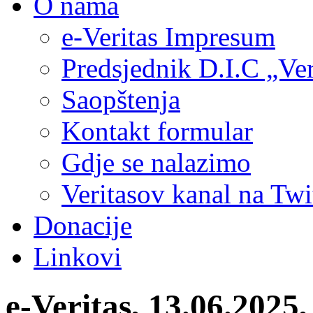
O nama
e-Veritas Impresum
Predsjednik D.I.C „Ver
Saopštenja
Kontakt formular
Gdje se nalazimo
Veritasov kanal na Twi
Donacije
Linkovi
e-Veritas, 13.06.202