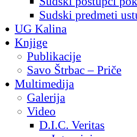
Sudski postupci pokr
Sudski predmeti ustu
UG Kalina
Knjige
Publikacije
Savo Štrbac – Priče
Multimedija
Galerija
Video
D.I.C. Veritas