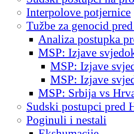
Interpolove potjernice
Tužbe za genocid pre
Analiza postupka p
MSP: Izjave svjedo
MSP: Izjave svje
MSP: Izjave svje
MSP: Srbija vs Hrva
Sudski postupci pred 
Poginuli i nestali
Ekshumacije