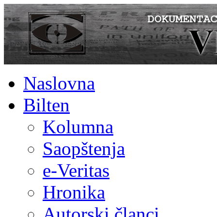
Naslovna
Bilten
Kolumna
Saopštenja
e-Veritas
Hronika
Autorski članci