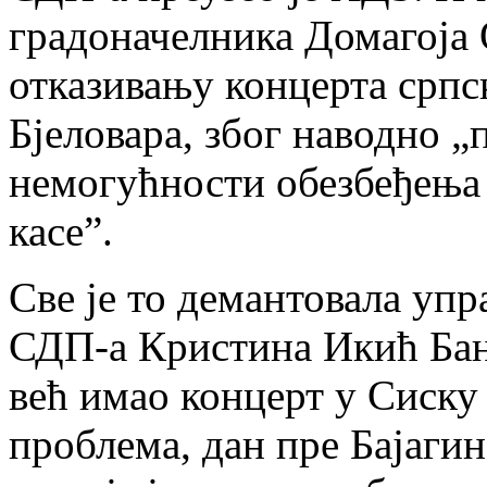
градоначелника Домагоја 
отказивању концерта српс
Бјеловара, због наводно „
немогућности обезбеђења 
касе”.
Све је то демантовала упр
СДП-а Кристина Икић Банич
већ имао концерт у Сиску
проблема, дан пре Бајаги