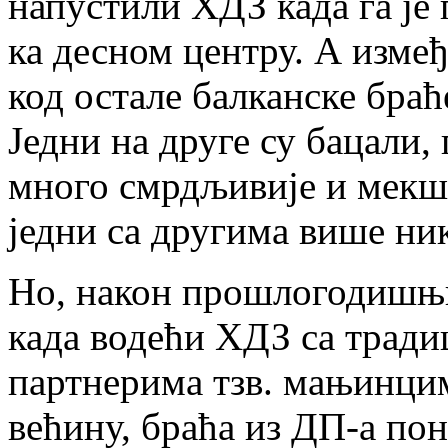
напустили ХДЗ када га је 
ка десном центру. А измеђ
код остале балканске браћ
Једни на друге су бацали,
много смрдљивије и мекше
једни са другима више ник
Но, након прошлогодишњи
када водећи ХДЗ са трад
партнерима тзв. мањинцим
већину, браћа из ДП-а пон