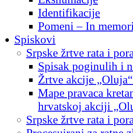
Identifikacije
Pomeni – In memor
Spiskovi
Srpske žrtve rata i po
Spisak poginulih i n
Žrtve akcije „Oluja“
Mape pravaca kretan
hrvatskoj akciji „Ol
Srpske žrtve rata i p
Procesuirani za ratne 