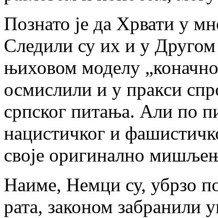
Познато је да Хрвати у м
Следили су их и у Другом 
њиховом моделу „коначног
осмислили и у пракси сп
српског питања. Али по п
нацистичког и фашистичко
своје оригинално мишљењ
Наиме, Немци су, убрзо п
рата, законом забранили 