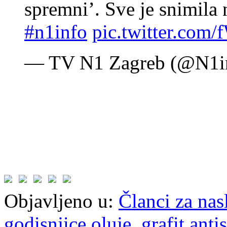
spremni’. Sve je snimila
#n1info
pic.twitter.co
— TV N1 Zagreb (@N1
Objavljeno u:
Članci za na
godisnjice oluje
,
grafit ant