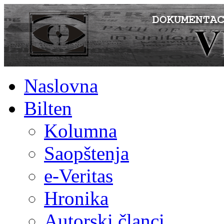
Naslovna
Bilten
Kolumna
Saopštenja
e-Veritas
Hronika
Autorski članci