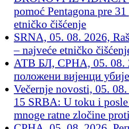
pomoć Pentagona pre 31
etničko čišćenje
SRNA, 05. 08. 2026, Rašk
– najveće etničko čišćen
АТВ БЛ, СРНА, 05. 08. 
положени вијенци убиј
Večernje novosti, 05. 
15 SRBA: U toku i posle 
mnoge ratne zločine proti
СРНА, 05. 08. 2026, Ре