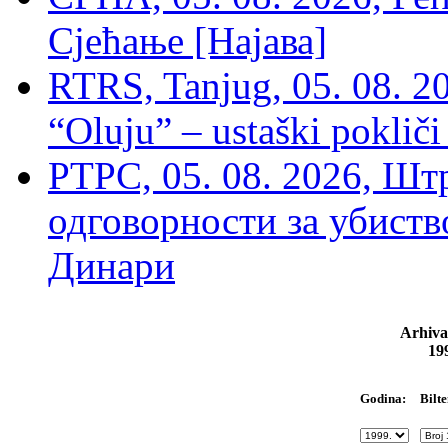
Сјећање [Најава]
RTRS, Tanjug, 05. 08. 20
“Oluju” – ustaški poklič
РТРС, 05. 08. 2026, Шт
одговорности за убиств
Динари
Arhiva
19
Bilte
Godina: