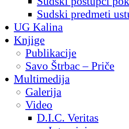
Sudski postupci pokr
Sudski predmeti ustu
UG Kalina
Knjige
Publikacije
Savo Štrbac – Priče
Multimedija
Galerija
Video
D.I.C. Veritas