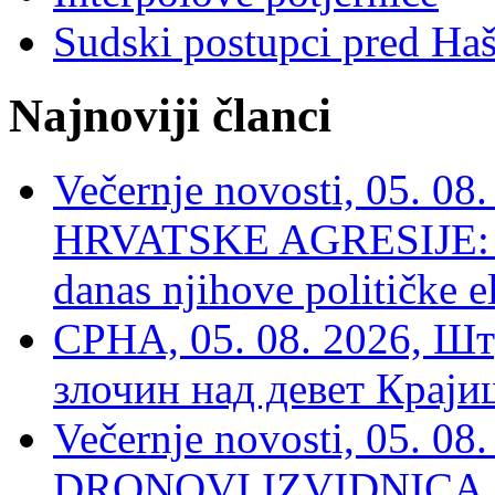
Sudski postupci pred Ha
Najnoviji članci
Večernje novosti, 05. 
HRVATSKE AGRESIJE: Hte
danas njihove političke e
СРНА, 05. 08. 2026, Шт
злочин над девет Крај
Večernje novosti, 05.
DRONOVI IZVIDNICA ZA