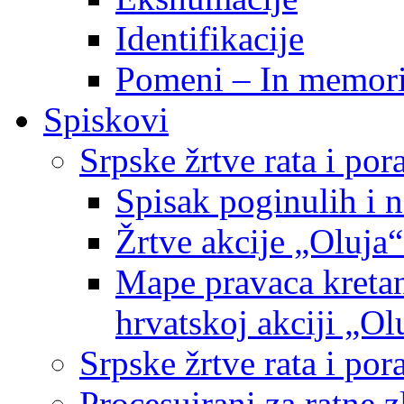
Identifikacije
Pomeni – In memor
Spiskovi
Srpske žrtve rata i po
Spisak poginulih i n
Žrtve akcije „Oluja“
Mape pravaca kretan
hrvatskoj akciji „Ol
Srpske žrtve rata i p
Procesuirani za ratne 