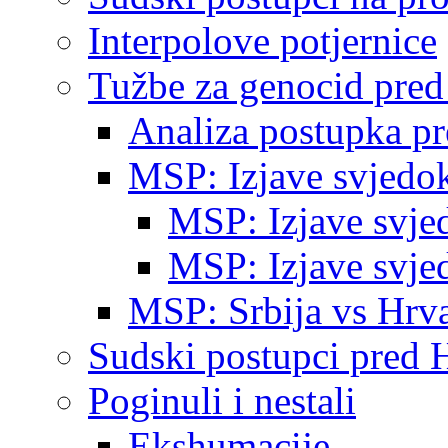
Interpolove potjernice
Tužbe za genocid pre
Analiza postupka p
MSP: Izjave svjedo
MSP: Izjave svje
MSP: Izjave svje
MSP: Srbija vs Hrva
Sudski postupci pred 
Poginuli i nestali
Ekshumacije