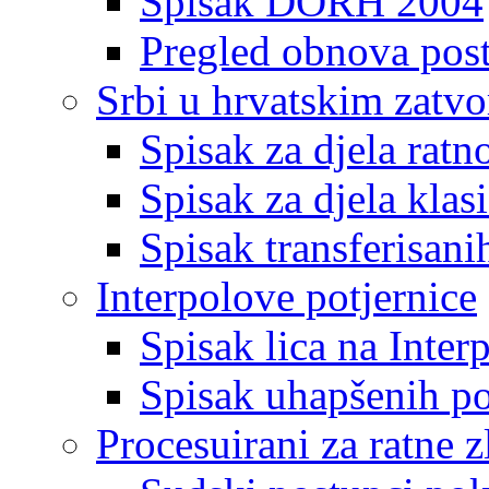
Spisak DORH 2004
Pregled obnova pos
Srbi u hrvatskim zatv
Spisak za djela ratn
Spisak za djela klas
Spisak transferisani
Interpolove potjernice
Spisak lica na Inte
Spisak uhapšenih po
Procesuirani za ratne z