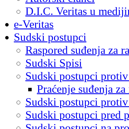
D.I.C. Veritas u medij
e-Veritas
Sudski postupci
Raspored suđenja za ra
Sudski Spisi
Sudski postupci proti
Praćenje suđenja za 
Sudski postupci proti
Sudski postupci pred 
Sudski postupci na pro