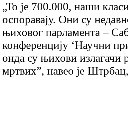
„То је 700.000, наши кла
оспоравају. Они су недавн
њиховог парламента – Са
конференцију ‘Научни при
онда су њихови излагачи р
мртвих”, навео је Штрбац,