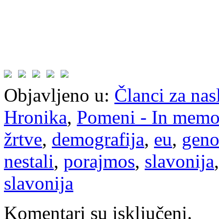
Objavljeno u:
Članci za na
Hronika
,
Pomeni - In mem
žrtve
,
demografija
,
eu
,
geno
nestali
,
porajmos
,
slavonija
slavonija
Komentari su isključeni.