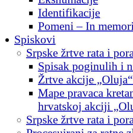
Identifikacije
Pomeni – In memor
Spiskovi
Srpske žrtve rata i po
Spisak poginulih i n
Žrtve akcije „Oluja“
Mape pravaca kretan
hrvatskoj akciji „Ol
Srpske žrtve rata i p
Procesuirani za ratne 