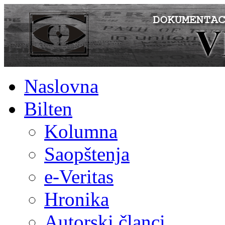
Naslovna
Bilten
Kolumna
Saopštenja
e-Veritas
Hronika
Autorski članci