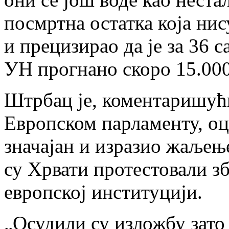
посмртна остатка која нис
и прецизирао да је за 36 
УН прогнано скоро 15.000
Штрбац је, коментаришући
Европском парламенту, оце
значајан и изразио жаљењ
су Хрвати протестовали зб
европској институцији.
„Осудили су изложбу зато