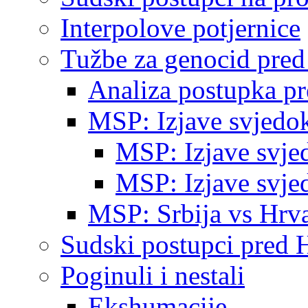
Interpolove potjernice
Tužbe za genocid pre
Analiza postupka p
MSP: Izjave svjedo
MSP: Izjave svje
MSP: Izjave svje
MSP: Srbija vs Hrva
Sudski postupci pred 
Poginuli i nestali
Ekshumacije