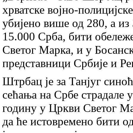
хрватске војно-полицијске 
убијено више од 280, а из
15.000 Срба, бити обележе
Светог Марка, и у Босанск
представници Србије и Ре
Штрбац је за Тан‌југ синоћ
сећања на Србе страдале у
годину у Цркви Светог Мар
да ће истовремено бити о