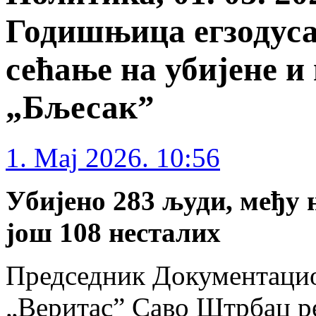
Годишњица егзодуса
сећање на убијене и
„Бљесак”
1. Maj 2026. 10:56
Убијено 283 људи, међу њ
још 108 несталих
Председник Документаци
„Веритас” Саво Штрбац ре