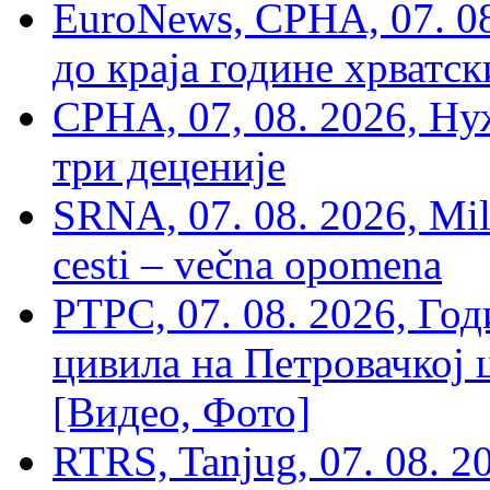
EuroNews, СРНА, 07. 0
до краја године хрватс
СРНА, 07, 08. 2026, Ну
три деценије
SRNA, 07. 08. 2026, Mil
cesti – večna opomena
РТРС, 07. 08. 2026, Г
цивила на Петровачкој ц
[Видео, Фото]
RTRS, Tanjug, 07. 08. 2