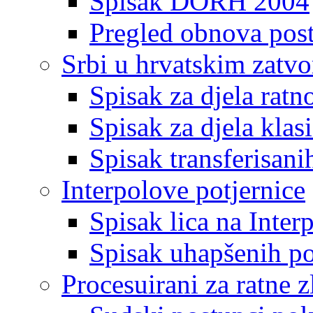
Spisak DORH 2004
Pregled obnova pos
Srbi u hrvatskim zatv
Spisak za djela ratn
Spisak za djela klas
Spisak transferisani
Interpolove potjernice
Spisak lica na Inte
Spisak uhapšenih po
Procesuirani za ratne z