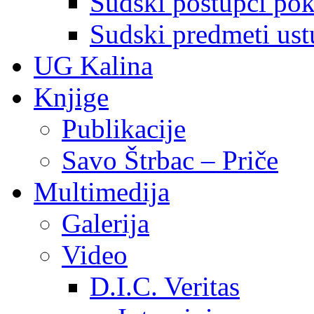
Sudski postupci pokr
Sudski predmeti ustu
UG Kalina
Knjige
Publikacije
Savo Štrbac – Priče
Multimedija
Galerija
Video
D.I.C. Veritas