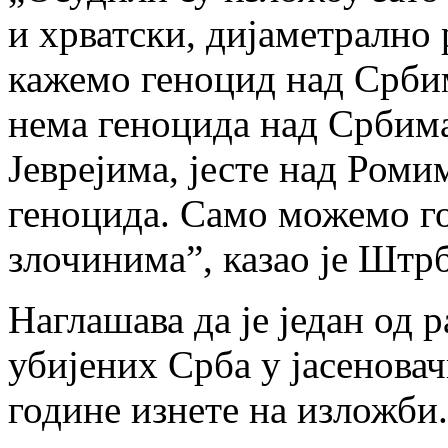
и хрватски, дијаметрално 
кажемо геноцид над Србим
нема геноцида над Србима 
Јеврејима, јесте над Роми
геноцида. Само можемо г
злочинима”, казао је Штр
Наглашава да је један од р
убијених Срба у јасеновач
године изнете на изложби.