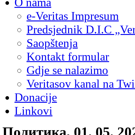
O nama
e-Veritas Impresum
Predsjednik D.I.C „Ver
Saopštenja
Kontakt formular
Gdje se nalazimo
Veritasov kanal na Twi
Donacije
Linkovi
Политика, 01. 05. 2