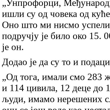
„Унпрофорци, Међународн
ишли су од човека од куће
Оно што ми нисмо успели,
подручју је било око 15. 
је он.
Додао је да су то и подац
„Од тога, имали смо 283 ж
и 114 цивила, 12 деце до 
људи, имамо нерешених сл
они се још воде као нест