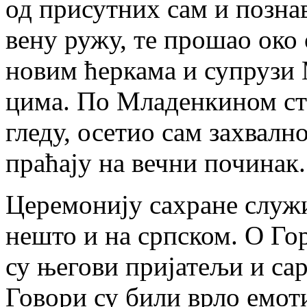
од при­сут­них сам и по­зна­
ве­ну ру­жу, те про­шао око о
но­вим ћер­ка­ма и су­пру­зи 
ци­ма. По Мла­ден­ки­ном сти
гле­ду, осе­тио сам за­хвал­н
пра­ћа­ју на веч­ни по­чи­нак.
Це­ре­мо­ни­ју са­хра­не слу­
не­што и на срп­ском. О Го­ра
су ње­го­ви при­ја­те­љи и са­р
Го­во­ри су би­ли вр­ло емо­т