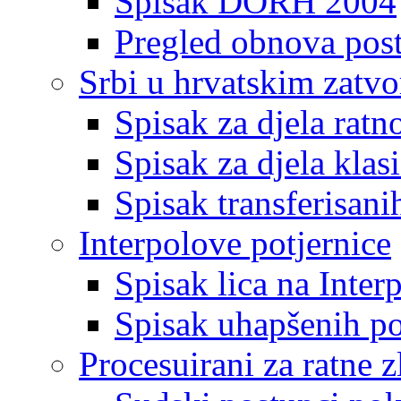
Spisak DORH 2004
Pregled obnova pos
Srbi u hrvatskim zatv
Spisak za djela ratn
Spisak za djela klas
Spisak transferisani
Interpolove potjernice
Spisak lica na Inte
Spisak uhapšenih po
Procesuirani za ratne z