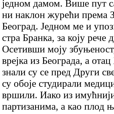
јед­ном да­мом. Ви­ше пут с
ни на­клон жу­ре­ћи пре­ма З
Бе­о­град. Јед­ном ме и упо­
стра Бран­ка, за ко­ју ре­че д
Осе­тив­ши мо­ју збу­ње­ност,
вреј­ка из Бе­о­гра­да, а отац
зна­ли су се пред Дру­ги свет
су обо­је сту­ди­ра­ли ме­ди­ц
вр­ши­ли. Иако из имућ­ни­ји
пар­ти­за­ни­ма, а као плод њ