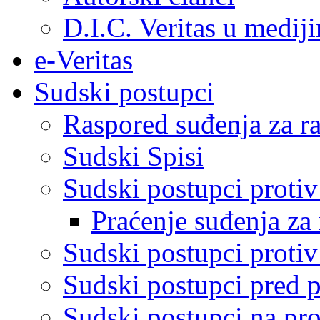
D.I.C. Veritas u medij
e-Veritas
Sudski postupci
Raspored suđenja za ra
Sudski Spisi
Sudski postupci proti
Praćenje suđenja za 
Sudski postupci proti
Sudski postupci pred 
Sudski postupci na pro