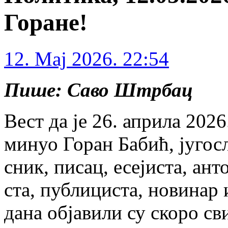
Горане!
12. Maj 2026. 22:54
Пише: Саво Штрбац
Вест да је 26. апри­ла 2026. 
ми­нуо Го­ран Ба­бић, ју­го­с
сник, пи­сац, есе­ји­ста, ан­то
ста, пу­бли­ци­ста, но­ви­нар
да­на об­ја­ви­ли су ско­ро сви