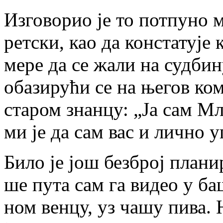
Из­го­во­рио је то пот­пу­но
рет­ски, као да кон­ста­ту­је 
ме­ре да се жа­ли на суд­би­н
оба­зи­ру­ћи се на ње­гов ко­
ста­ром знан­цу: „Ја сам Мл
ми је да сам вас и лич­но уп
Би­ло је још без­број пла­ни­
ше пу­та сам га ви­део у ба­
ном вен­цу, уз ча­шу пи­ва. 