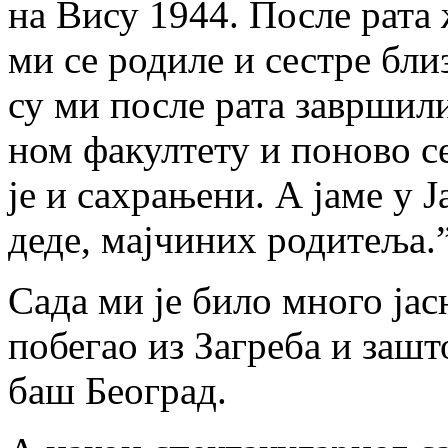
на Ви­су 1944. По­сле ра­та 
ми се ро­ди­ле и се­стре бли­
су ми по­сле ра­та за­вр­ши­л
ном фа­кул­те­ту и по­но­во с
је и са­хра­ње­ни. А ја­ме у Ј
де­де, мај­чи­них ро­ди­те­ља.
Са­да ми је би­ло мно­го ја­с
по­бе­гао из За­гре­ба и за­ш
баш Бе­о­град.