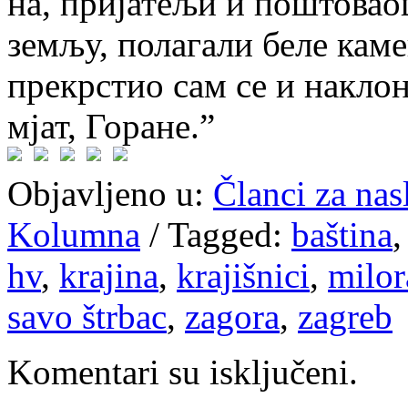
на, при­ја­те­љи и по­што­ва­о
зе­мљу, по­ла­га­ли бе­ле ка­м
пре­кр­стио сам се и на­кло­ни
мјат, Го­ра­не.”
Objavljeno u:
Članci za na
Kolumna
/
Tagged:
baština
hv
,
krajina
,
krajišnici
,
milo
savo štrbac
,
zagora
,
zagreb
Komentari su isključeni.