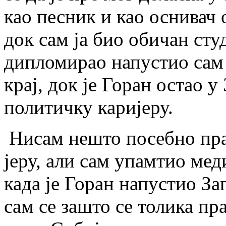
као пе­сник и као осни­вач
док сам ја био оби­чан сту­
ди­пло­ми­рао на­пу­стио сам
крај, док је Го­ран остао у З
по­ли­тич­ку ка­ри­је­ру.
Ни­сам не­што по­себ­но пра­т
је­ру, али сам упам­тио ме­ди
ка­да је Го­ран на­пу­стио За
сам се за­што се то­ли­ка пра