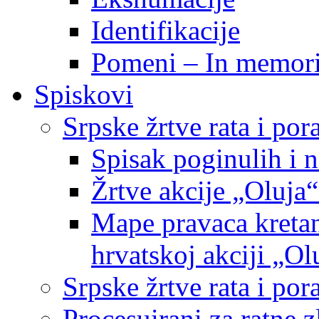
Identifikacije
Pomeni – In memor
Spiskovi
Srpske žrtve rata i po
Spisak poginulih i n
Žrtve akcije „Oluja“
Mape pravaca kretan
hrvatskoj akciji „Ol
Srpske žrtve rata i p
Procesuirani za ratne 