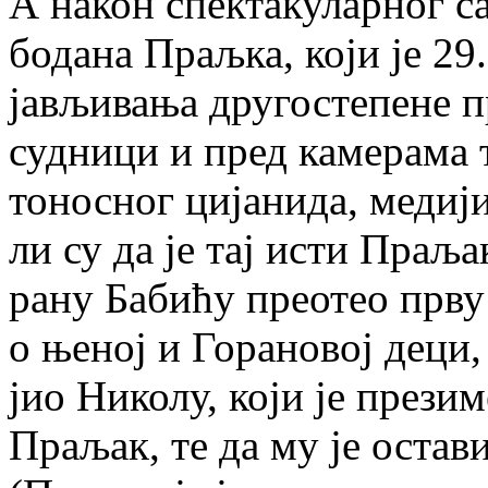
А на­кон спек­та­ку­лар­ног с
бо­да­на Праљ­ка, ко­ји је 2
ја­вљи­ва­ња дру­го­сте­пе­не 
суд­ни­ци и пред ка­ме­ра­ма 
то­но­сног ци­ја­ни­да, ме­ди­ј
ли су да је тај исти Пра­љак
ра­ну Ба­би­ћу пре­о­тео пр­в
о ње­ној и Го­ра­но­вој де­ци
јио Ни­ко­лу, ко­ји је пре­зи­
Пра­љак, те да му је оста­ви