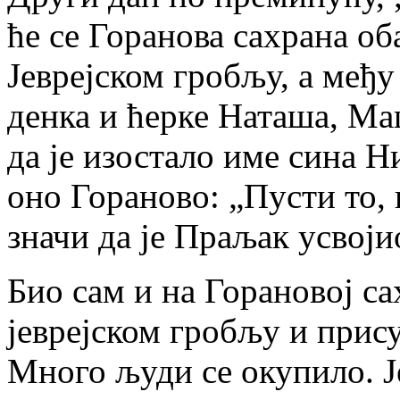
ће се Го­ра­но­ва са­хра­на об
Је­вреј­ском гро­бљу, а ме­ђ
ден­ка и ћер­ке На­та­ша, Ма
да је из­о­ста­ло име си­на Ни
оно Го­ра­но­во: „Пу­сти то, в
зна­чи да је Пра­љак усво­ји
Био сам и на Го­ра­но­вој са
је­вреј­ском гро­бљу и при­су­
Мно­го љу­ди се оку­пи­ло. Је