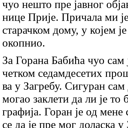
чуо не­што пре јав­ног об­ја­
ни­це При­је. При­ча­ла ми је 
ста­рач­ком до­му, у ко­јем ј
окоп­нио.
За Го­ра­на Ба­би­ћа чуо сам
чет­ком се­дам­де­се­тих про­
ва у За­гре­бу. Си­гу­ран са
мо­гао за­кле­ти да ли је то
гра­фи­ја. Го­ран је од ме­не 
се да је пре мог до­ла­ска у 