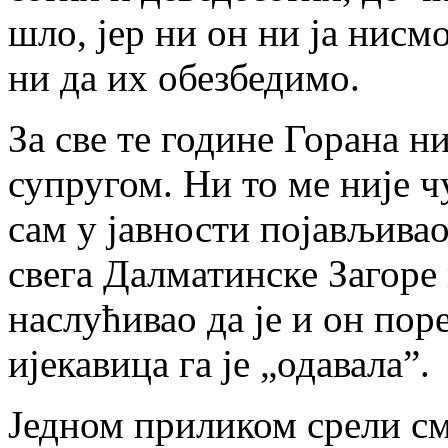
шло, јер ни он ни ја ни­смо
ни да их обез­бе­ди­мо.
За све те го­ди­не Го­ра­на 
су­пру­гом. Ни то ме ни­је чу
сам у јав­но­сти по­ја­вљи­ва
све­га Дал­ма­тин­ске За­го­ре
на­слу­ћи­вао да је и он по­р
ије­ка­ви­ца га је „ода­ва­ла”.
Јед­ном при­ли­ком сре­ли с