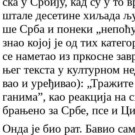
ска у Ср­би­ју, кад су у то вр
шта­ле де­се­ти­не хи­ља­да љу
ше Ср­ба и по­не­ки „не­по­ћ
знао ко­јој је од тих ка­те­го
се на­ме­тао из пр­ко­сне за­в
њег тек­ста у кул­тур­ном не
вао и уре­ђи­вао): „Тра­жи­т
га­ни­ма”, као ре­ак­ци­ја на 
бра­ње­но за Ср­бе, псе и Ци­
Он­да је био рат. Ба­вио сам 