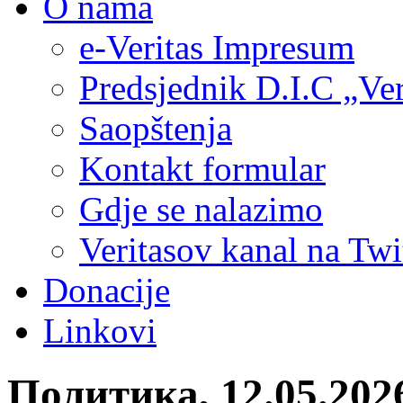
O nama
e-Veritas Impresum
Predsjednik D.I.C „Ver
Saopštenja
Kontakt formular
Gdje se nalazimo
Veritasov kanal na Twi
Donacije
Linkovi
Политика, 12.05.2026