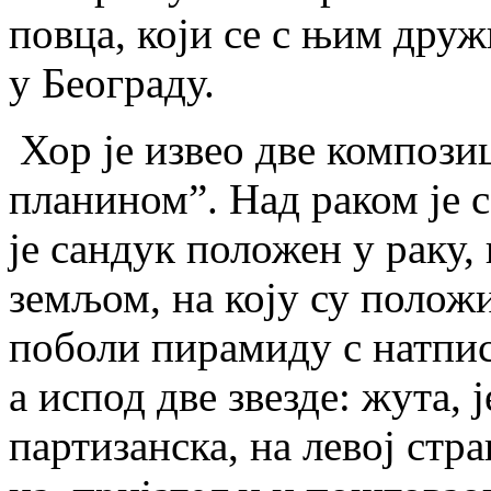
пов­ца, ко­ји се с њим дру­ж
у Бе­о­гра­ду.
Хор је из­вео две ком­по­зи­
пла­ни­ном”. Над ра­ком је с
је сан­дук по­ло­жен у ра­ку,
зе­мљом, на ко­ју су по­ло­жи
по­бо­ли пи­ра­ми­ду с нат­п
а ис­под две зве­зде: жу­та, ј
пар­ти­зан­ска, на ле­вој стр