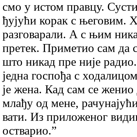
смо у истом прав­цу. Су­сти
ђу­ју­ћи ко­рак с ње­го­вим. 
раз­го­ва­ра­ли. А с њим ни­к
пре­тек. При­ме­тио сам да се 
што ни­кад пре ни­је ра­дио
јед­на го­спо­ђа с хо­да­ли­ц
је же­на. Кад сам се же­нио 
мла­ђу од ме­не, ра­чу­на­ју­
ва­ти. Из при­ло­же­ног ви­д
оства­рио.”