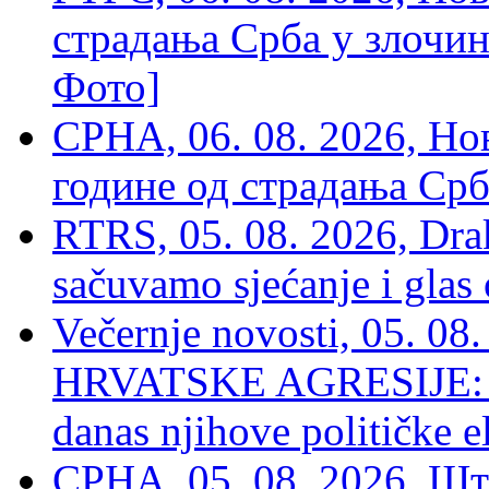
страдања Срба у злочин
Фото]
СРНА, 06. 08. 2026, Н
године од страдања Срб
RTRS, 05. 08. 2026, Drak
sačuvamo sjećanje i glas
Večernje novosti, 05. 
HRVATSKE AGRESIJE: Hte
danas njihove političke e
СРНА, 05. 08. 2026, Шт