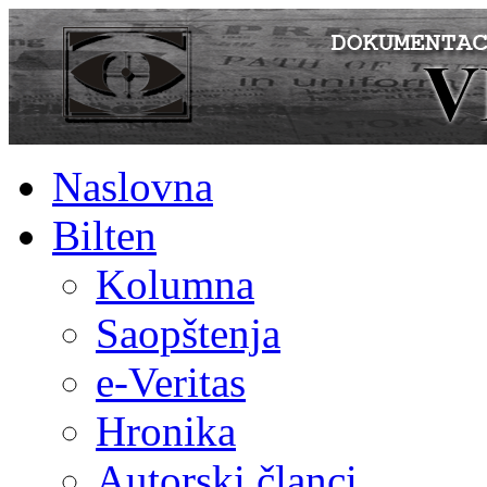
Naslovna
Bilten
Kolumna
Saopštenja
e-Veritas
Hronika
Autorski članci