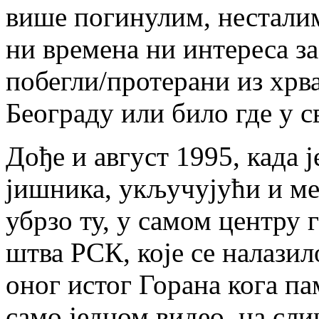
ви­ше по­ги­ну­лим, не­ста­л
ни вре­ме­на ни ин­те­ре­са за
по­бе­гли/про­те­ра­ни из хр­в
Бе­о­гра­ду или би­ло где у св
До­ђе и ав­густ 1995, ка­да ј
ји­шни­ка, укљу­чу­ју­ћи и ме­
убр­зо ту, у са­мом цен­тру г
штва РСК, ко­је се на­ла­зи­л
оног истог Го­ра­на ко­га пам
са­мо јед­ном ви­део, на сли