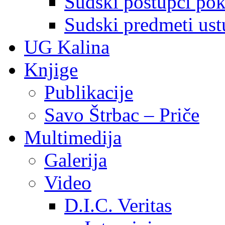
Sudski postupci pokr
Sudski predmeti ustu
UG Kalina
Knjige
Publikacije
Savo Štrbac – Priče
Multimedija
Galerija
Video
D.I.C. Veritas