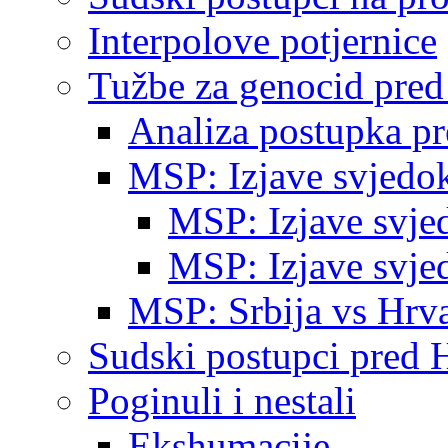
Interpolove potjernice
Tužbe za genocid pre
Analiza postupka p
MSP: Izjave svjedo
MSP: Izjave svje
MSP: Izjave svje
MSP: Srbija vs Hrva
Sudski postupci pred 
Poginuli i nestali
Ekshumacije