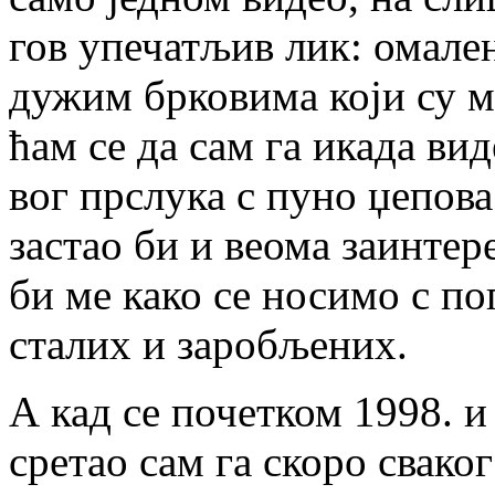
гов упе­ча­тљив лик: ома­лен
ду­жим бр­ко­ви­ма ко­ји су 
ћам се да сам га ика­да ви­де
вог пр­слу­ка с пу­но џе­по­в
за­стао би и ве­о­ма за­ин­те­
би ме ка­ко се но­си­мо с по­
ста­лих и за­ро­бље­них.
А кад се по­чет­ком 1998. и 
сре­тао сам га ско­ро сва­ког