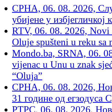
СРНА, 06. 08. 2026, Сл
убијене у избјегличкој 
RTV, 06. 08. 2026, Novi 
Oluje spušteni u reku sa
Mondo.ba, SRNA, 06. 08
vijenac u Unu u znak sjeć
“Oluja”
СРНА, 06. 08. 2026, Н
31 године од егзодуса С
РТРС, 06. 08. 2026, Нов