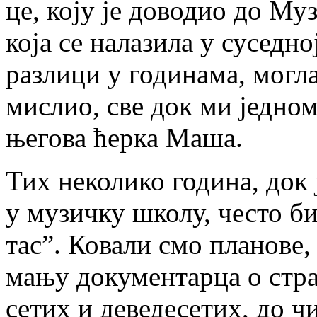
це, ко­ју је до­во­дио до Му­
ко­ја се на­ла­зи­ла у су­сед­н
ра­зли­ци у го­ди­на­ма, мо­г
ми­слио, све док ми јед­ном 
ње­го­ва ћер­ка Ма­ша.
Тих не­ко­ли­ко го­ди­на, док
у му­зич­ку шко­лу, че­сто б
тас”. Ко­ва­ли смо пла­но­ве,
ма­њу до­ку­мен­тар­ца о стра
се­тих и де­ве­де­се­тих, до чи­