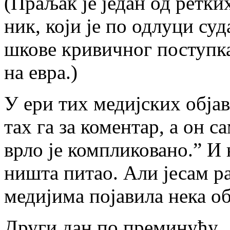
(Пра­љак је је­дан од рет­ких
ник, ко­ји је по од­лу­ци су­
шко­ве кри­вич­ног по­ступ­ка
на евра.)
У ери тих ме­диј­ских об­ја­в
тах га за ко­мен­тар, а он са
вр­ло је ком­пли­ко­ва­но.” И
ни­шта пи­тао. Али је­сам ра
ме­ди­ји­ма по­ја­ви­ла не­ка об
Дру­ги дан по пре­ми­ну­ћу, „