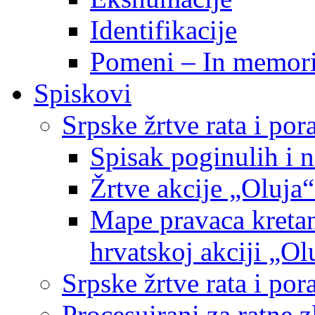
Identifikacije
Pomeni – In memor
Spiskovi
Srpske žrtve rata i po
Spisak poginulih i n
Žrtve akcije „Oluja“
Mape pravaca kretan
hrvatskoj akciji „Ol
Srpske žrtve rata i p
Procesuirani za ratne 