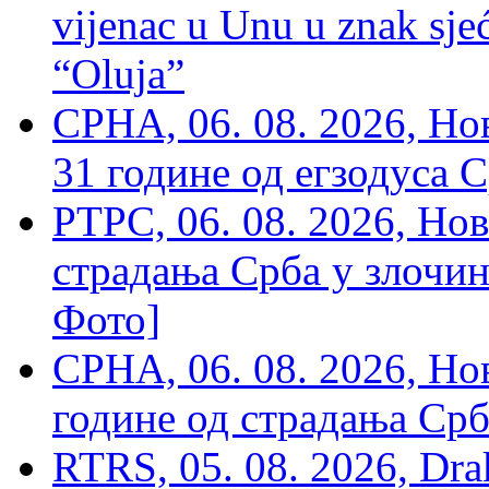
vijenac u Unu u znak sjeć
“Oluja”
СРНА, 06. 08. 2026, Н
31 године од егзодуса С
РТРС, 06. 08. 2026, Нов
страдања Срба у злочин
Фото]
СРНА, 06. 08. 2026, Н
године од страдања Срб
RTRS, 05. 08. 2026, Drak