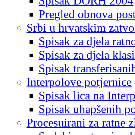
Spisak DORH 2004
Pregled obnova pos
Srbi u hrvatskim zatv
Spisak za djela ratn
Spisak za djela klas
Spisak transferisani
Interpolove potjernice
Spisak lica na Inte
Spisak uhapšenih po
Procesuirani za ratne z