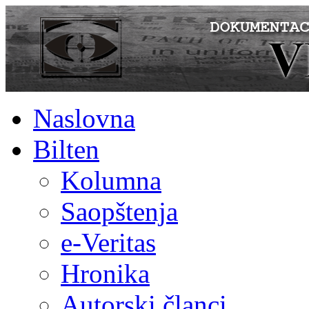
Naslovna
Bilten
Kolumna
Saopštenja
e-Veritas
Hronika
Autorski članci