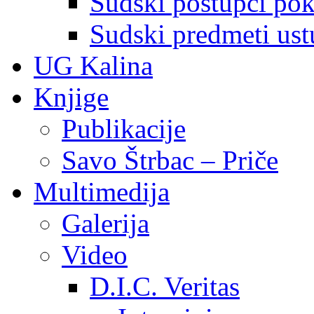
Sudski postupci pokr
Sudski predmeti ustu
UG Kalina
Knjige
Publikacije
Savo Štrbac – Priče
Multimedija
Galerija
Video
D.I.C. Veritas