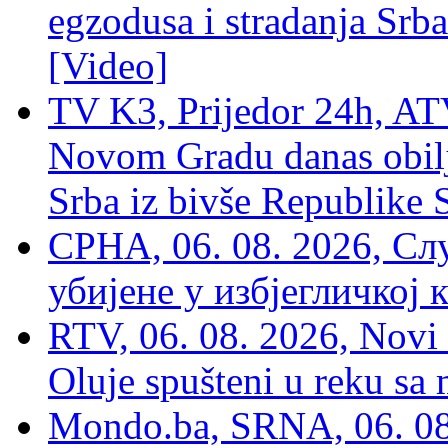
egzodusa i stradanja Srba
[Video]
TV K3, Prijedor 24h, ATV
Novom Gradu danas obilj
Srba iz bivše Republike 
СРНА, 06. 08. 2026, Сл
убијене у избјегличкој 
RTV, 06. 08. 2026, Novi 
Oluje spušteni u reku sa
Mondo.ba, SRNA, 06. 08