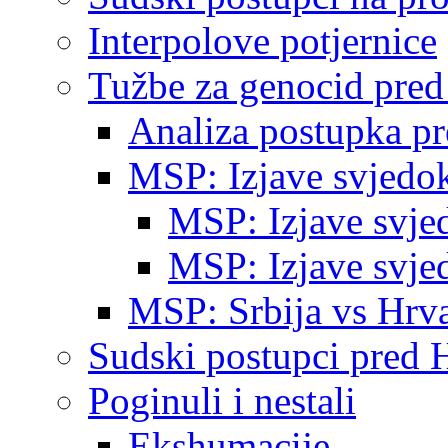
Interpolove potjernice
Tužbe za genocid pre
Analiza postupka p
MSP: Izjave svjedo
MSP: Izjave svje
MSP: Izjave svje
MSP: Srbija vs Hrva
Sudski postupci pred 
Poginuli i nestali
Ekshumacije