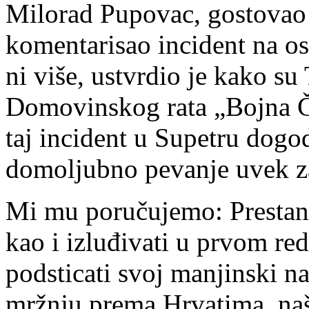
Milorad Pupovac, gostovao
komentarisao incident na o
ni više, ustvrdio je kako s
Domovinskog rata „Bojna Ča
taj incident u Supetru dogo
domoljubno pevanje uvek zav
Mi mu poručujemo: Prestanit
kao i izluđivati u prvom redu
podsticati svoj manjinski n
mržnju prema Hrvatima, našoj