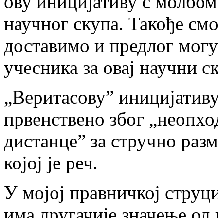
ову иницијативу с молбом
научног скупа. Такође см
доставимо и предлог могу
учесника за овај научни с
„Веритасову” иницијативу
првенствено због „неопхо
дистанце” за стручно разм
којој је реч.
У мојој правничкој струц
има другачије значење од 