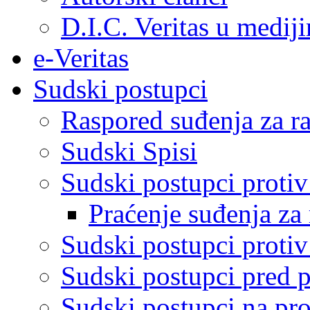
D.I.C. Veritas u medij
e-Veritas
Sudski postupci
Raspored suđenja za ra
Sudski Spisi
Sudski postupci proti
Praćenje suđenja za 
Sudski postupci proti
Sudski postupci pred 
Sudski postupci na pro