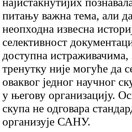
најистакнутијих познавала
питању важна тема, али да
неопходна извесна истори
селективност документациј
доступна истраживачима, 
тренутку није могуће да с
оваквог једног научног с
у његову организацију. О
скупа не одговара станда
организује САНУ.