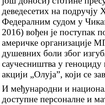
још доноси) стотине пресу
деведесетих на подручју 
Федералним судом у Чика
2016) вођен је поступак 
америчке организације М
душевних боли због изгуб
саучесништва у геноциду 
акцији „Олуја”, који се з
И међународни и национал
доступне персоналне и мат