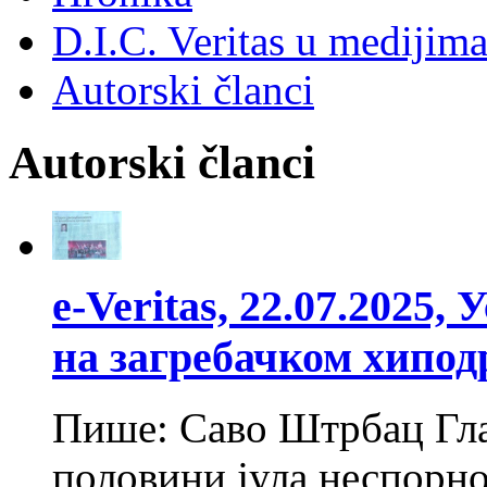
D.I.C. Veritas u medijim
Autorski članci
Autorski članci
e-Veritas, 22.07.2025
на загребачком хипод
Пише: Саво Штрбац Глав
половини јула неспорно