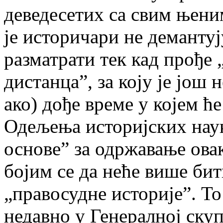
деведесетих са свим њен
је историчари не демантуј
разматрати тек кад прође 
дистанца”, за коју је још 
ако) дође време у којем ћ
Одељења историјских нау
основе” за одржавање овак
бојим се да неће више би
„правосудне историје”. То
недавно у Генералној ску