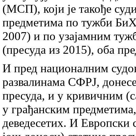
(МСП), који је такође суд
предметима по тужби БиХ 
2007) и по узајамним туж
(пресуда из 2015), оба пр
И пред националним судо
развалинама СФРЈ, донес
пресуда, и у кривичним (с
у грађанским предметима, 
деведесетих. И Европски с