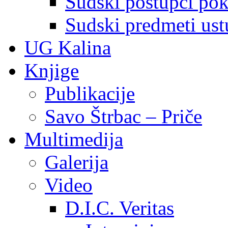
Sudski postupci pokr
Sudski predmeti ustu
UG Kalina
Knjige
Publikacije
Savo Štrbac – Priče
Multimedija
Galerija
Video
D.I.C. Veritas