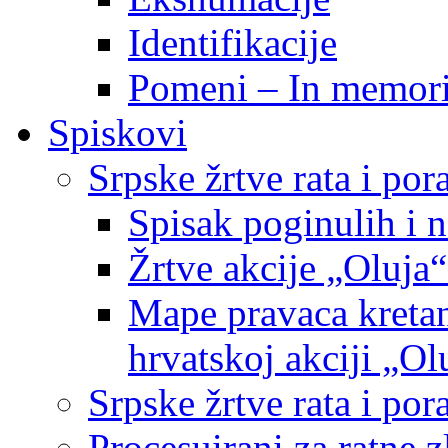
Identifikacije
Pomeni – In memor
Spiskovi
Srpske žrtve rata i po
Spisak poginulih i n
Žrtve akcije „Oluja“
Mape pravaca kretan
hrvatskoj akciji „Ol
Srpske žrtve rata i p
Procesuirani za ratne 