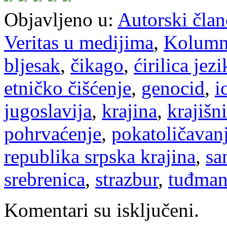
Objavljeno u:
Autorski član
Veritas u medijima
,
Kolum
bljesak
,
čikago
,
ćirilica jezi
etničko čišćenje
,
genocid
,
i
jugoslavija
,
krajina
,
krajišni
pohrvaćenje
,
pokatoličavan
republika srpska krajina
,
sa
srebrenica
,
strazbur
,
tuđma
Komentari su isključeni.