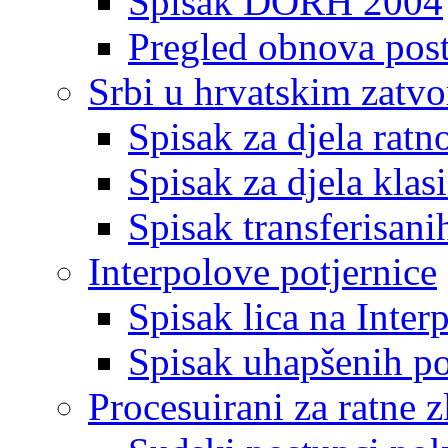
Spisak DORH 2004
Pregled obnova pos
Srbi u hrvatskim zatv
Spisak za djela ratn
Spisak za djela klas
Spisak transferisani
Interpolove potjernice
Spisak lica na Inte
Spisak uhapšenih po
Procesuirani za ratne z