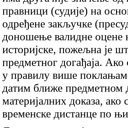
правници (судије) на осн
одређене закључке (пресуд
доношење валидне оцене не
историјске, пожељна је ш
предметног догађаја. Ако
у правилу више поклањам
датим ближе предметном д
материјалних доказа, ако 
временске дистанце по њи