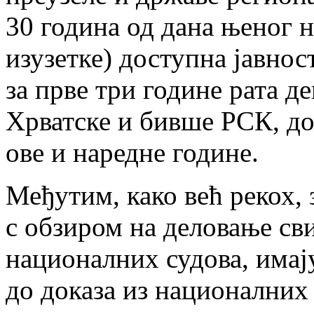
30 година од дана њеног н
изузетке) доступна јавност
за прве три године рата д
Хрватске и бивше РСК, док
ове и наредне године.
Међутим, како већ рекох, з
с обзиром на деловање с
националних судова, имају
до доказа из националних