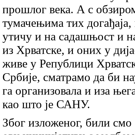
прошлог века. А с обзиром
тумачењима тих догађаја,
утичу и на садашњост и н
из Хрватске, и оних у диј
живе у Републици Хрватско
Србије, сматрамо да би н
га организовала и иза њег
као што је САНУ.
Због изложеног, били смо