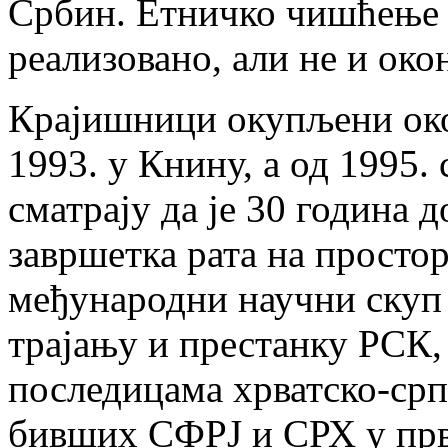
Србин. Етничко чишћење С
реализовано, али не и око
Крајишници окупљени око
1993. у Книну, а од 1995.
сматрају да је 30 година
завршетка рата на простор
међународни научни скуп 
трајању и престанку РСК,
последицама хрватско-срп
бивших СФРЈ и СРХ у прв