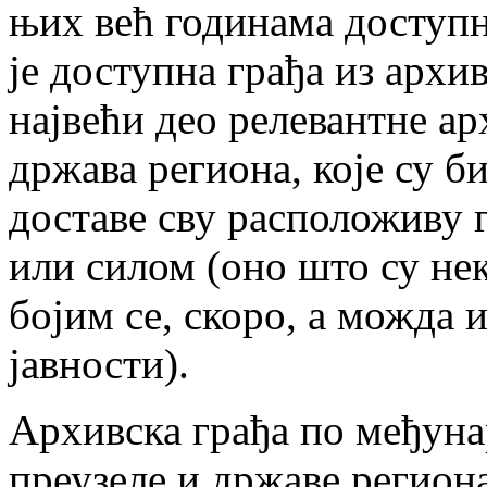
њих већ годинама доступ
је доступна грађа из архи
највећи део релевантне а
држава региона, које су б
доставе сву расположиву 
или силом (оно што су нек
бојим се, скоро, а можда 
јавности).
Архивска грађа по међуна
преузеле и државе региона