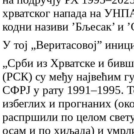
хрватског напада на УНПА 
кодни називи ’Бљесак’ и ’
У тој „Веритасовој” иниц
„Срби из Хрватске и бивш
(РСК) су међу највећим 
СФРЈ у рату 1991–1995. То
избеглих и прогнаних (око
распршили по целом свету,
осам и по хиљада) и умрли