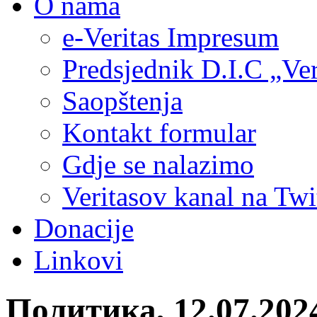
O nama
e-Veritas Impresum
Predsjednik D.I.C „Ver
Saopštenja
Kontakt formular
Gdje se nalazimo
Veritasov kanal na Twi
Donacije
Linkovi
Политика, 12.07.20