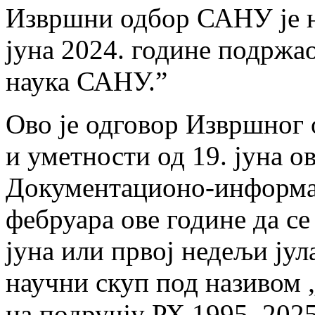
Извршни одбор САНУ је на
јуна 2024. године подржа
наука САНУ.”
Ово је одговор Извршног 
и уметности од 19. јуна о
Документационо-информат
фебруара ове године да с
јуна или првој недељи ју
научни скуп под називом 
на подручју РХ 1995–2025