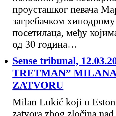
проусташког певача Ма
загребачком хиподрому
посетилаца, међу којим
од 30 година…
Sense tribunal, 12.0
TRETMAN” MILANA
ZATVORU
Milan Lukić koji u Eston
zatvora zbog zločina na