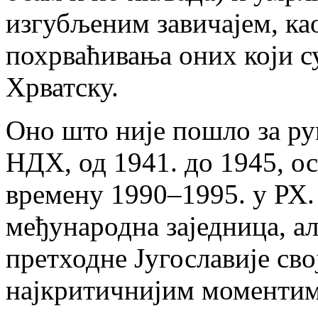
изгубљеним завичајем, ка
похрваћивања оних који су
Хрватску.
Оно што није пошло за ру
НДХ, од 1941. до 1945, о
времену 1990–1995. у РХ.
међународна заједница, а
претходне Југославије св
најкритичнијим моментима