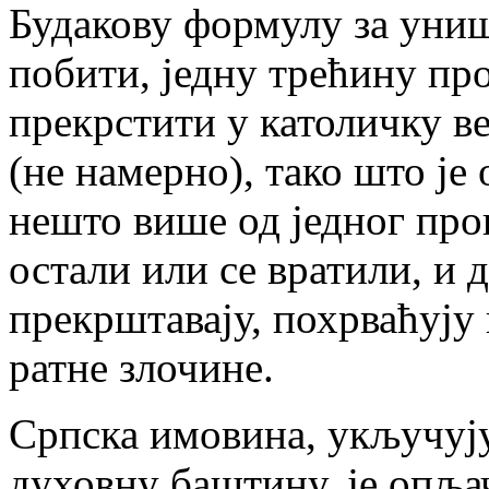
Будакову формулу за униш
побити, једну трећину про
прекрстити у католичку в
(не намерно), тако што је
нешто више од једног про
остали или се вратили, и
прекрштавају, похрваћују 
ратне злочине.
Српска имовина, укључуј
духовну баштину, је опља