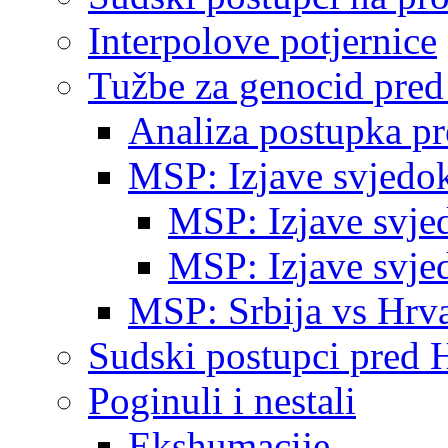
Interpolove potjernice
Tužbe za genocid pre
Analiza postupka p
MSP: Izjave svjedo
MSP: Izjave svje
MSP: Izjave svje
MSP: Srbija vs Hrva
Sudski postupci pred 
Poginuli i nestali
Ekshumacije