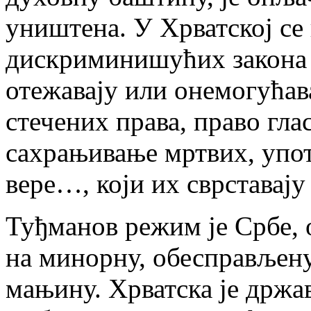
уништена. У Хрватској се
дискриминишућих закона 
отежавају или онемогућав
стечених права, право гла
сахрањивање мртвих, упо
вере…, који их сврставају 
Туђманов режим је Србе, 
на минорну, обесправљен
мањину. Хрватска је држава