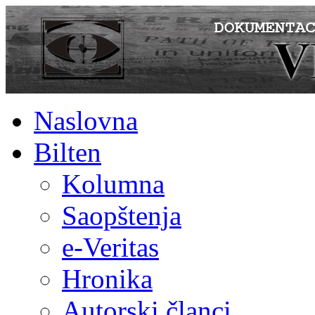
Naslovna
Bilten
Kolumna
Saopštenja
e-Veritas
Hronika
Autorski članci