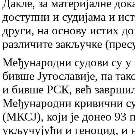
Дакле, за материјалне дока
доступни и судијама и ист
други, на основу истих до
различите закључке (пресу
Међународни судови су у 
бивше Југославије, па так
и бивше РСК, већ заврши
Међународни кривични су
(МКСЈ), који је донео 93
укључујући и геноцид, и 