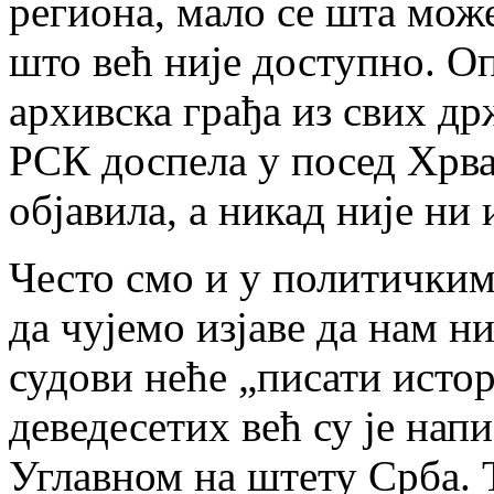
региона, мало се шта може
што већ није доступно. Оп
архивска грађа из свих д
РСК доспела у посед Хрватс
објавила, а никад није ни 
Често смо и у политичким
да чујемо изјаве да нам 
судови неће „писати истор
деведесетих већ су је нап
Углавном на штету Срба. 