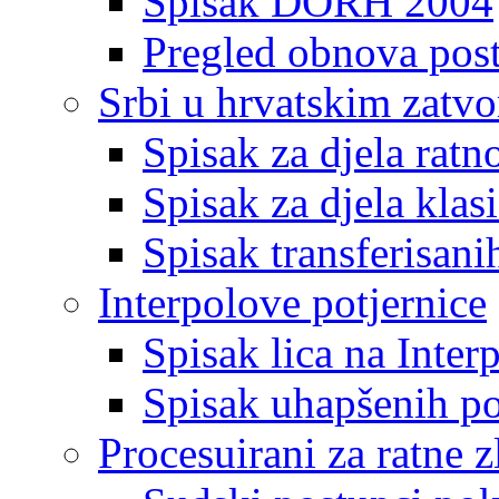
Spisak DORH 2004
Pregled obnova pos
Srbi u hrvatskim zatv
Spisak za djela ratn
Spisak za djela klas
Spisak transferisani
Interpolove potjernice
Spisak lica na Inte
Spisak uhapšenih po
Procesuirani za ratne z