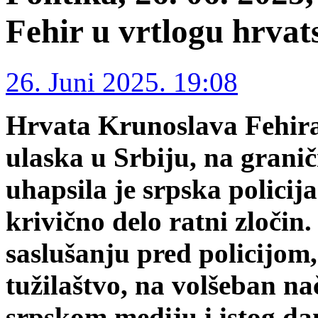
Fehir u vrtlogu hrvat
26. Juni 2025. 19:08
Hrvata Krunoslava Fehira
ulaska u Srbiju, na gran
uhapsila je srpska polici
krivično delo ratni zločin
saslušanju pred policijom, 
tužilaštvo, na volšeban na
srpskom mediju i istog da