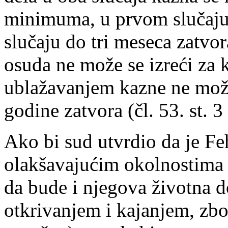
minimuma, u prvom slučaju
slučaju do tri meseca zatvor
osuda ne može se izreći za k
ublažavanjem kazne ne može
godine zatvora (čl. 53. st. 
Ako bi sud utvrdio da je Fe
olakšavajućim okolnostima 
da bude i njegova životna d
otkrivanjem i kajanjem, zbo