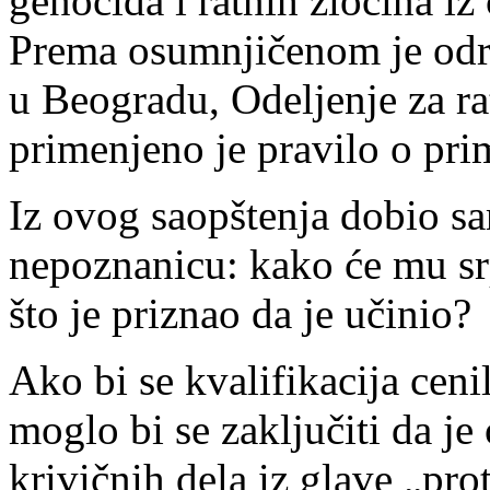
genocida i ratnih zločina iz
Prema osumnjičenom je odre
u Beogradu, Odeljenje za ra
primenjeno je pravilo o pri
Iz ovog saopštenja dobio s
nepoznanicu: kako će mu srp
što je priznao da je učinio?
Ako bi se kvalifikacija cen
moglo bi se zaključiti da je
krivičnih dela iz glave „pr