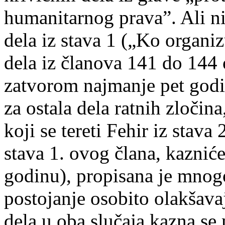
humanitarnog prava”. Ali ni
dela iz stava 1 („Ko organiz
dela iz članova 141 do 144
zatvorom najmanje pet godin
za ostala dela ratnih zločina
koji se tereti Fehir iz stav
stava 1. ovog člana, kaznić
godinu), propisana je mnog
postojanje osobito olakšava
dela u oba slučaja kazna se