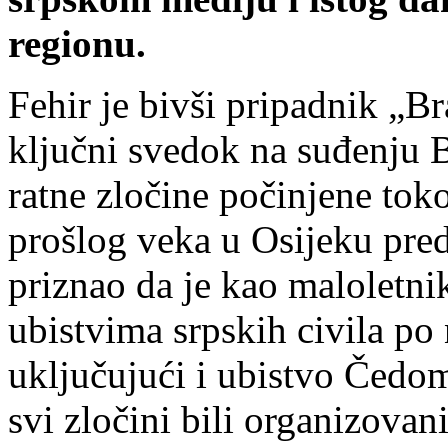
regionu.
Fehir je bivši pripadnik „Br
ključni svedok na suđenju B
ratne zločine počinjene tok
prošlog veka u Osijeku pre
priznao da je kao maloletn
ubistvima srpskih civila po
uključujući i ubistvo Čedom
svi zločini bili organizovan