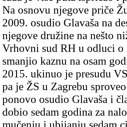
Na osnovu njegove priče Žu
2009. osudio Glavaša na des
njegove družine na nešto ni
Vrhovni sud RH u odluci o 
smanjio kaznu na osam god
2015. ukinuo je presudu VS
pa je ŽS u Zagrebu sproveo
ponovo osudio Glavaša i čl
dobio sedam godina za nalo
mučenju i ubijanju sedam c