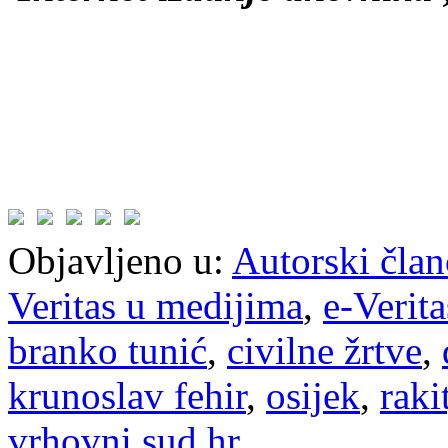
Objavljeno u:
Autorski član
Veritas u medijima
,
e-Verita
branko tunić
,
civilne žrtve
,
krunoslav fehir
,
osijek
,
raki
vrhovni sud hr