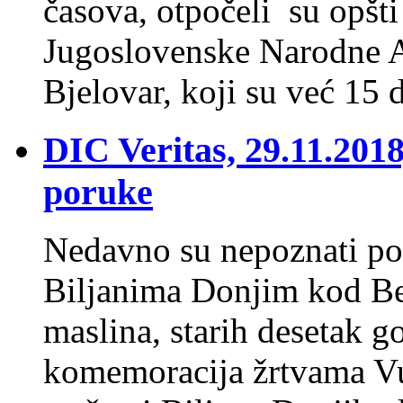
časova, otpočeli su opšti
Jugoslovenske Narodne 
Bjelovar, koji su već 15
DIC Veritas, 29.11.201
poruke
Nedavno su nepoznati po
Biljanima Donjim kod Be
maslina, starih desetak g
komemoracija žrtvama Vu