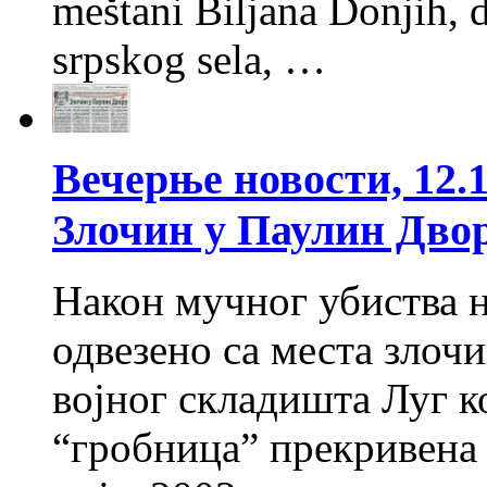
meštani Biljana Donjih, d
srpskog sela, …
Вечерње новости, 12.
Злочин у Паулин Дво
Након мучног убиства н
одвезено са места злоч
војног складишта Луг к
“гробница” прекривена