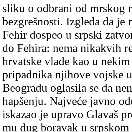
sliku o odbrani od mrskog ne
bezgrešnosti. Izgleda da je
Fehir dospeo u srpski zatvor.
do Fehira: nema nikakvih re
hrvatske vlade kao u nekim
pripadnika njihove vojske u
Beogradu oglasila se da ne
hapšenju. Najveće javno od
iskazao je upravo Glavaš p
mu dug boravak u srpskom z