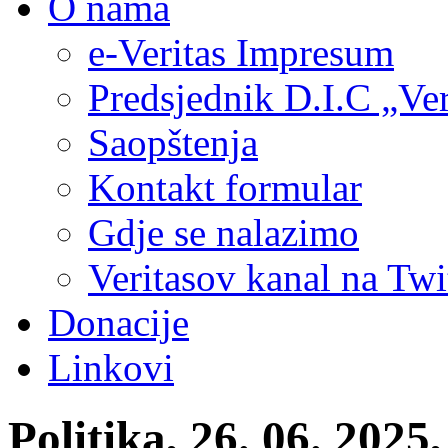
O nama
e-Veritas Impresum
Predsjednik D.I.C „Ver
Saopštenja
Kontakt formular
Gdje se nalazimo
Veritasov kanal na Twi
Donacije
Linkovi
Politika, 26. 06. 202