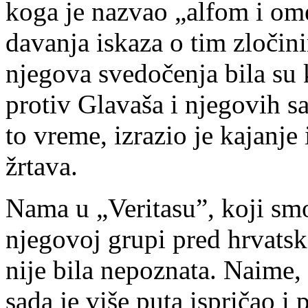
koga je nazvao „alfom i o
davanja iskaza o tim zločini
njegova svedočenja bila su
protiv Glavaša i njegovih s
to vreme, izrazio je kajanje
žrtava.
Nama u „Veritasu”, koji smo
njegovoj grupi pred hrvats
nije bila nepoznata. Naime, 
sada je više puta ispričao 