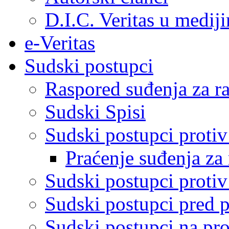
D.I.C. Veritas u medij
e-Veritas
Sudski postupci
Raspored suđenja za ra
Sudski Spisi
Sudski postupci proti
Praćenje suđenja za 
Sudski postupci proti
Sudski postupci pred 
Sudski postupci na pro