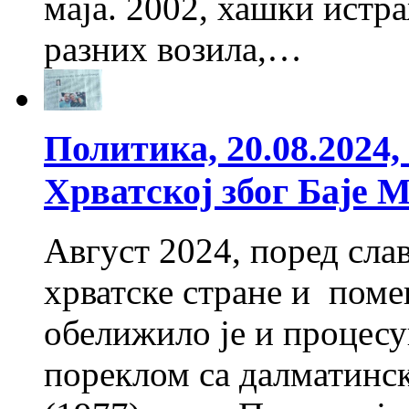
маја. 2002, хашки истр
разних возила,…
Политика, 20.08.2024
Хрватској због Баје 
Август 2024, поред сл
хрватске стране и поме
обелижило је и процесу
пореклом са далматинс