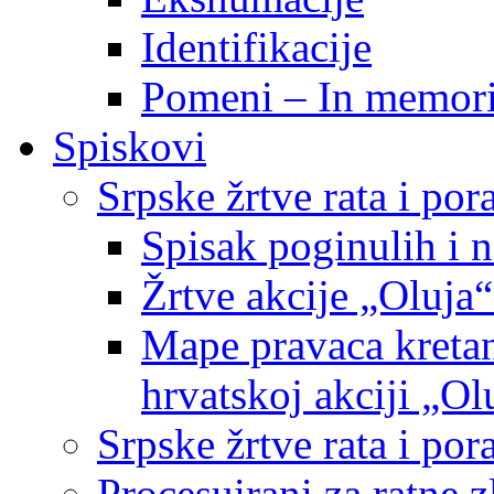
Identifikacije
Pomeni – In memor
Spiskovi
Srpske žrtve rata i po
Spisak poginulih i n
Žrtve akcije „Oluja“
Mape pravaca kretan
hrvatskoj akciji „Ol
Srpske žrtve rata i p
Procesuirani za ratne 