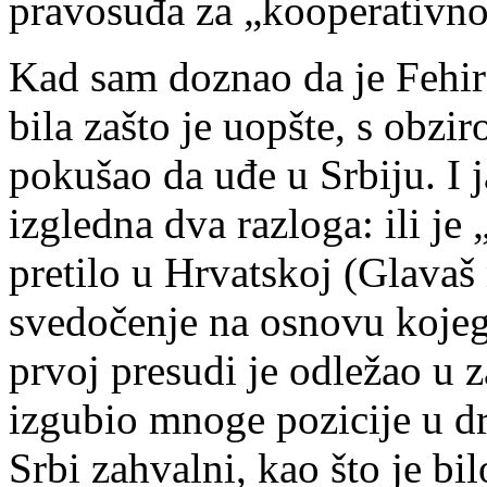
pravosuđa za „kooperativno
Kad sam doznao da je Fehir
bila zašto je uopšte, s obzi
pokušao da uđe u Srbiju. I
izgledna dva razloga: ili je
pretilo u Hrvatskoj (Glavaš
svedočenje na osnovu kojeg 
prvoj presudi je odležao u z
izgubio mnoge pozicije u dr
Srbi zahvalni, kao što je bil