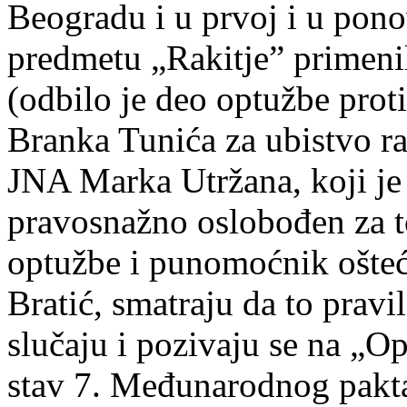
Beogradu i u prvoj i u pon
predmetu „Rakitje” primenil
(odbilo je deo optužbe pro
Branka Tunića za ubistvo ra
JNA Marka Utržana, koji j
pravosnažno oslobođen za to
optužbe i punomoćnik ošte
Bratić, smatraju da to prav
slučaju i pozivaju se na „O
stav 7. Međunarodnog pakta