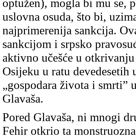
optužen), mogla bi mu se, p
uslovna osuda, što bi, uzima
najprimerenija sankcija. 
sankcijom i srpsko pravosu
aktivno učešće u otkrivanju
Osijeku u ratu devedesetih 
„gospodara života i smrti” 
Glavaša.
Pored Glavaša, ni mnogi drug
Fehir otkrio ta monstruozna 