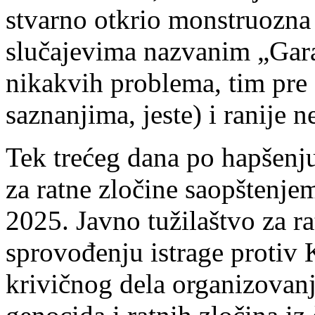
stvarno otkrio monstruozna
slučajevima nazvanim „Garaž
nikakvih problema, tim pre 
saznanjima, jeste) i ranije 
Tek trećeg dana po hapšenju 
za ratne zločine saopštenje
2025. Javno tužilaštvo za r
sprovođenju istrage protiv
krivičnog dela organizovanj