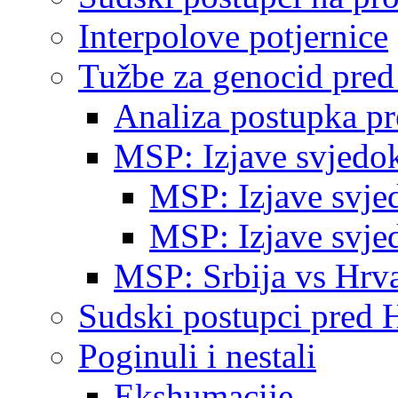
Interpolove potjernice
Tužbe za genocid pre
Analiza postupka p
MSP: Izjave svjedo
MSP: Izjave svje
MSP: Izjave svje
MSP: Srbija vs Hrva
Sudski postupci pred 
Poginuli i nestali
Ekshumacije