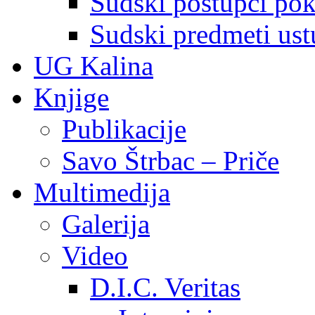
Sudski postupci pokr
Sudski predmeti ustu
UG Kalina
Knjige
Publikacije
Savo Štrbac – Priče
Multimedija
Galerija
Video
D.I.C. Veritas