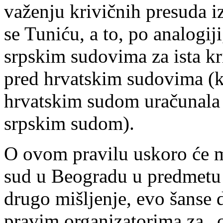
važenju krivičnih presuda 
se Tuniću, a to, po analogiji
srpskim sudovima za ista kr
pred hrvatskim sudovima (k
hrvatskim sudom uračunala 
srpskim sudom).
O ovom pravilu uskoro će mo
sud u Beogradu u predmetu 
drugo mišljenje, evo šanse 
pravim organizatorima za „o