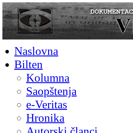
Naslovna
Bilten
Kolumna
Saopštenja
e-Veritas
Hronika
Autorski članci