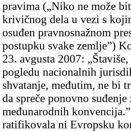
pravima („Niko ne može biti
krivičnog dela u vezi s koji
osuđen pravnosnažnom pre
postupku svake zemlje”) Ko
23. avgusta 2007: „Štaviše,
pogledu nacionalnih jurisdik
shvatanje, međutim, ne bi t
da spreče ponovno suđenje 
međunarodnih konvencija.” 
ratifikovala ni Evropsku 