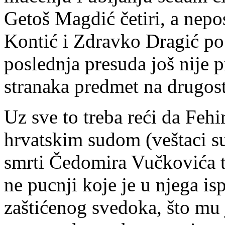
Getoš Magdić četiri, a nepo
Kontić i Zdravko Dragić po 
poslednja presuda još nije 
stranaka predmet na drugo
Uz sve to treba reći da Fehi
hrvatskim sudom (veštaci su
smrti Čedomira Vučkovića 
ne pucnji koje je u njega isp
zaštićenog svedoka, što mu 