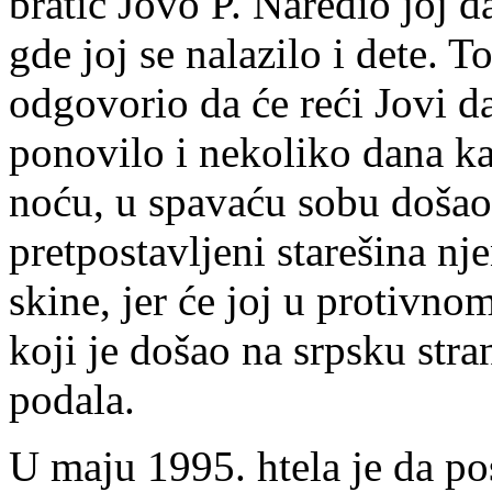
bratić Jovo P. Naredio joj da
gde joj se nalazilo i dete. T
odgovorio da će reći Jovi da
ponovilo i nekoliko dana ka
noću, u spavaću sobu došao 
pretpostavljeni starešina nj
skine, jer će joj u protivno
koji je došao na srpsku stra
podala.
U maju 1995. htela je da pos