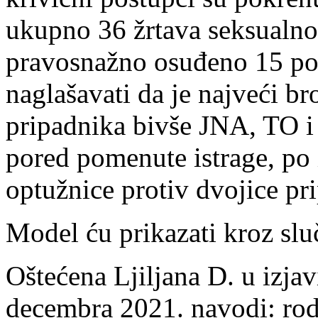
ukupno 36 žrtava seksualnog
pravosnažno osuđeno 15 poz
naglašavati da je najveći b
pripadnika bivše JNA, TO i
pored pomenute istrage, po
optužnice protiv dvojice p
Model ću prikazati kroz sluča
Oštećena Ljiljana D. u izjavi
decembra 2021. navodi: ro