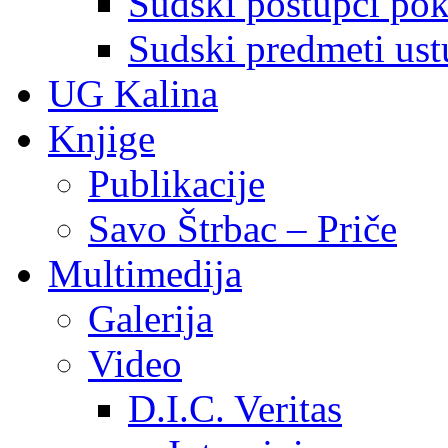
Sudski postupci pokr
Sudski predmeti ustu
UG Kalina
Knjige
Publikacije
Savo Štrbac – Priče
Multimedija
Galerija
Video
D.I.C. Veritas