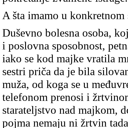
A šta imamo u konkretnom 
Duševno bolesna osoba, koj
i poslovna sposobnost, petn
iako se kod majke vratila mn
sestri priča da je bila silo
muža, od koga se u međuvre
telefonom prenosi i žrtvinom
starateljstvo nad majkom, 
pojma nemaju ni žrtvin tadaš