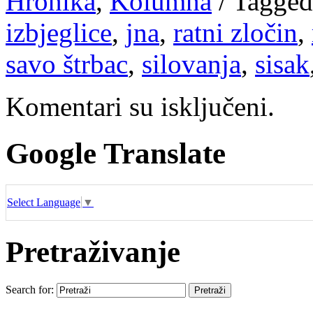
Hronika
,
Kolumna
/
Tagged
izbjeglice
,
jna
,
ratni zločin
,
savo štrbac
,
silovanja
,
sisak
Komentari su isključeni.
Google Translate
Select Language
▼
Pretraživanje
Search for: