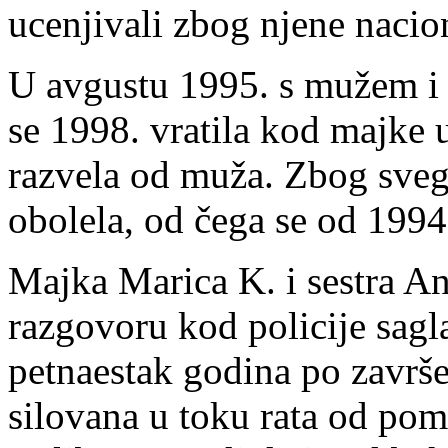
ucenjivali zbog njene nacio
U avgustu 1995. s mužem i s
se 1998. vratila kod majke 
razvela od muža. Zbog svega
obolela, od čega se od 1994. 
Majka Marica K. i sestra A
razgovoru kod policije sagl
petnaestak godina po završet
silovana u toku rata od pom