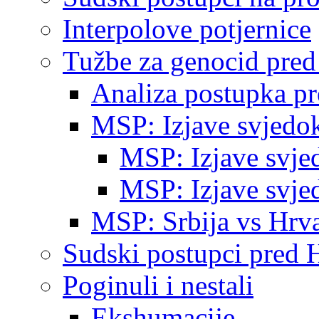
Interpolove potjernice
Tužbe za genocid pre
Analiza postupka p
MSP: Izjave svjedo
MSP: Izjave svje
MSP: Izjave svje
MSP: Srbija vs Hrva
Sudski postupci pred 
Poginuli i nestali
Ekshumacije