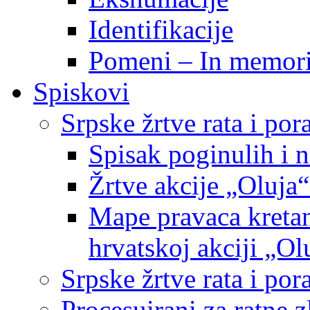
Identifikacije
Pomeni – In memor
Spiskovi
Srpske žrtve rata i po
Spisak poginulih i n
Žrtve akcije „Oluja“
Mape pravaca kretan
hrvatskoj akciji „Ol
Srpske žrtve rata i p
Procesuirani za ratne 