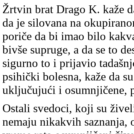
Žrtvin brat Drago K. kaže da
da je silovana na okupiran
poriče da bi imao bilo kakv
bivše supruge, a da se to des
sigurno to i prijavio tadašnj
psihički bolesna, kaže da s
uključujući i osumnjičene, p
Ostali svedoci, koji su živ
nemaju nikakvih saznanja, o