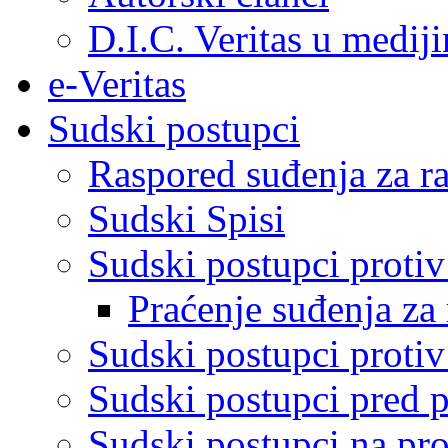
D.I.C. Veritas u medij
e-Veritas
Sudski postupci
Raspored suđenja za ra
Sudski Spisi
Sudski postupci proti
Praćenje suđenja za 
Sudski postupci proti
Sudski postupci pred 
Sudski postupci na pro