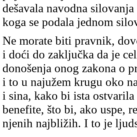
dešavala navodna silovanja u
koga se podala jednom silov
Ne morate biti pravnik, dov
i doći do zaključka da je ce
donošenja onog zakona o pr
i to u najužem krugu oko na
i sina, kako bi ista ostvar
benefite, što bi, ako uspe, r
njenih najbližih. I to je lj