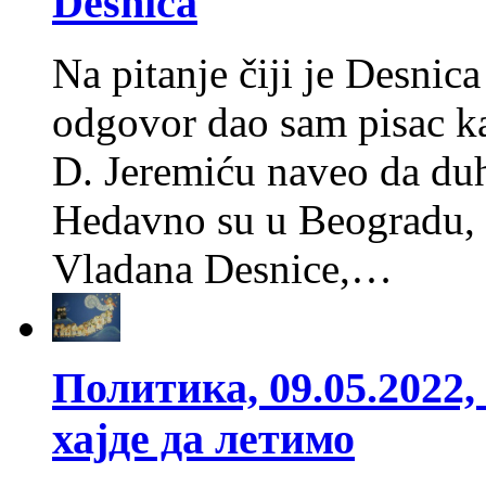
Desnica
Na pitanje čiji je Desnica
odgovor dao sam pisac k
D. Jeremiću naveo da duh
Неdavno su u Beogradu,
Vladana Desnice,…
Политика, 09.05.2022
хајде да летимо