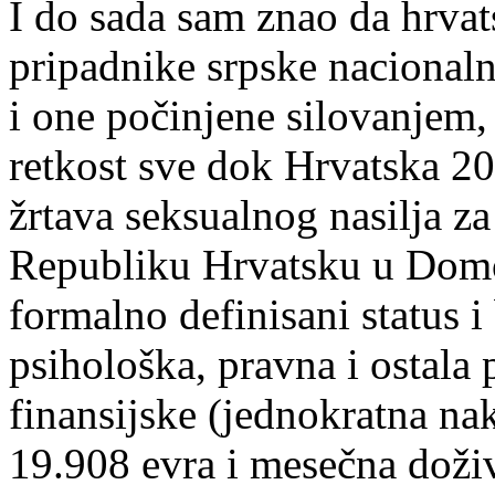
I do sada sam znao da hrva
pripadnike srpske nacionalno
i one počinjene silovanjem, 
retkost sve dok Hrvatska 2
žrtava seksualnog nasilja z
Republiku Hrvatsku u Domo
formalno definisani status i
psihološka, pravna i ostala 
finansijske (jednokratna n
19.908 evra i mesečna doži