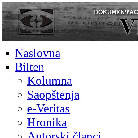
Naslovna
Bilten
Kolumna
Saopštenja
e-Veritas
Hronika
Autorski članci