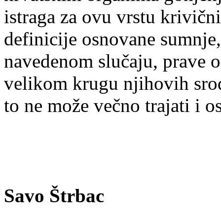
istraga za ovu vrstu krivičn
definicije osnovane sumnje,
navedenom slučaju, prave 
velikom krugu njihovih srod
to ne može večno trajati i o
Savo Štrbac