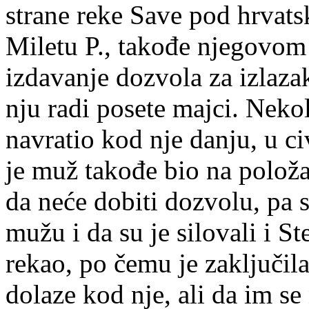
strane reke Save pod hrvat
Miletu P., takođe njegovom b
izdavanje dozvola za izlaza
nju radi posete majci. Nekol
navratio kod nje danju, u ci
je muž takođe bio na položa
da neće dobiti dozvolu, pa s
mužu i da su je silovali i Ste
rekao, po čemu je zaključil
dolaze kod nje, ali da im se 