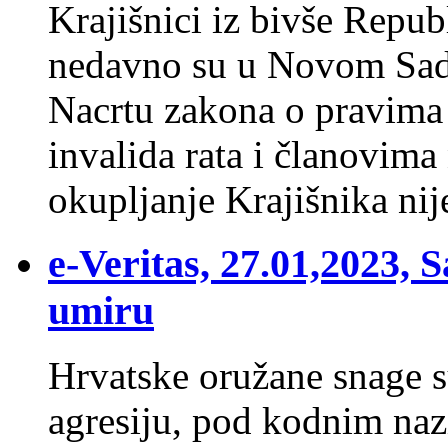
Krajišnici iz bivše Repu
nedavno su u Novom Sadu
Nacrtu zakona o pravima 
invalida rata i članovima
okupljanje Krajišnika ni
е-Veritas, 27.01,2023, 
umiru
Hrvatske oružane snage su
agresiju, pod kodnim na