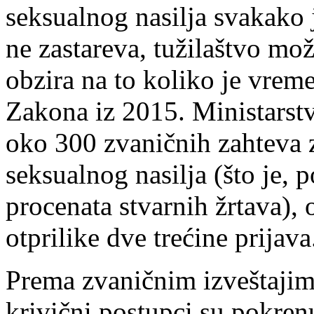
seksualnog nasilja svakako j
ne zastareva, tužilaštvo mo
obzira na to koliko je vrem
Zakona iz 2015. Ministarstv
oko 300 zvaničnih zahteva za
seksualnog nasilja (što je,
procenata stvarnih žrtava), 
otprilike dve trećine prijava
Prema zvaničnim izveštaji
krivični postupci su pokren