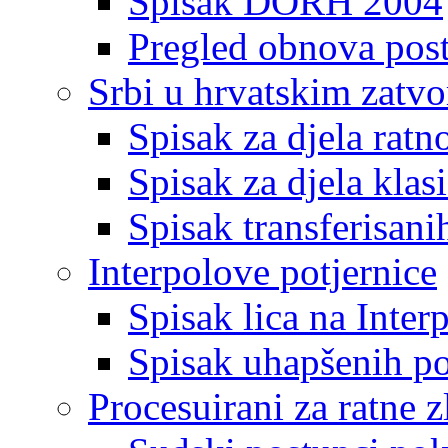
Spisak DORH 2004
Pregled obnova pos
Srbi u hrvatskim zatv
Spisak za djela ratn
Spisak za djela klas
Spisak transferisani
Interpolove potjernice
Spisak lica na Inte
Spisak uhapšenih po
Procesuirani za ratne z