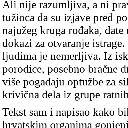
Ali nije razumljiva, a ni p
tužioca da su izjave pred p
najužeg kruga rođaka, date u
dokazi za otvaranje istrage.
ljudima je nemerljiva. Iz is
porodice, posebno bračne d
više pogađaju optužbe za si
krivična dela iz grupe ratni
Tekst sam i napisao kako b
hrvatskim organima gonjenj