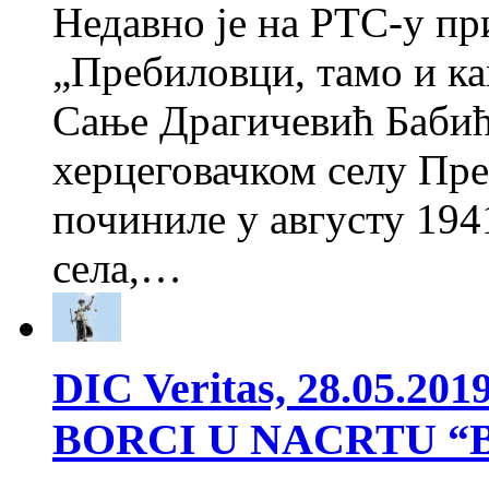
Недавно је на РТС-у пр
„Пребиловци, тамо и к
Сање Драгичевић Бабић,
херцеговачком селу Пре
починиле у августу 194
села,…
DIC Veritas, 28.05.20
BORCI U NACRTU 