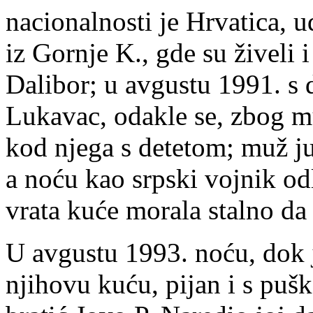
nacionalnosti je Hrvatica, u
iz Gornje K., gde su živeli 
Dalibor; u avgustu 1991. s 
Lukavac, odakle se, zbog mu
kod njega s detetom; muž ju 
a noću kao srpski vojnik od
vrata kuće morala stalno da 
U avgustu 1993. noću, dok j
njihovu kuću, pijan i s puš