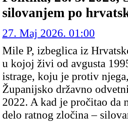
silovanjem po hrvat
27. Maj 2026. 01:00
Mile P, izbeglica iz Hrvatsk
u kojoj živi od avgusta 199
istrage, koju je protiv njeg
Županijsko državno odvetni
2022. A kad je pročitao da m
delo ratnog zločina – silova