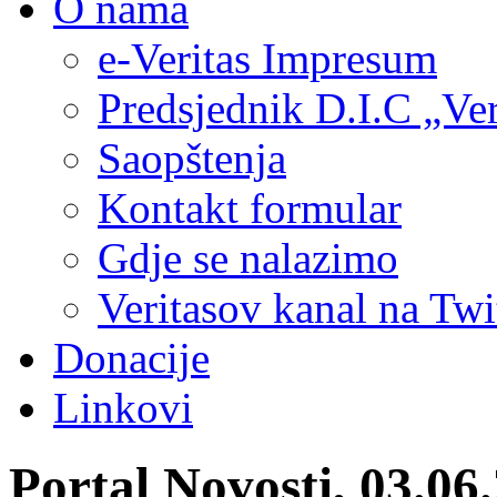
O nama
e-Veritas Impresum
Predsjednik D.I.C „Ver
Saopštenja
Kontakt formular
Gdje se nalazimo
Veritasov kanal na Twi
Donacije
Linkovi
Portal Novosti, 03.0