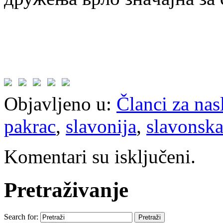
Objavljeno u:
Članci za na
pakrac
,
slavonija
,
slavonsk
Komentari su isključeni.
Pretraživanje
Search for: