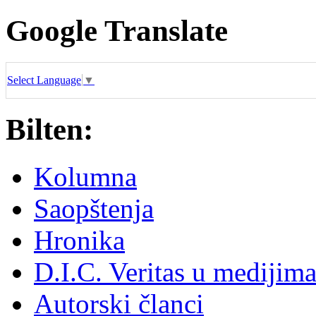
Google Translate
Select Language
▼
Bilten:
Kolumna
Saopštenja
Hronika
D.I.C. Veritas u medijim
Autorski članci