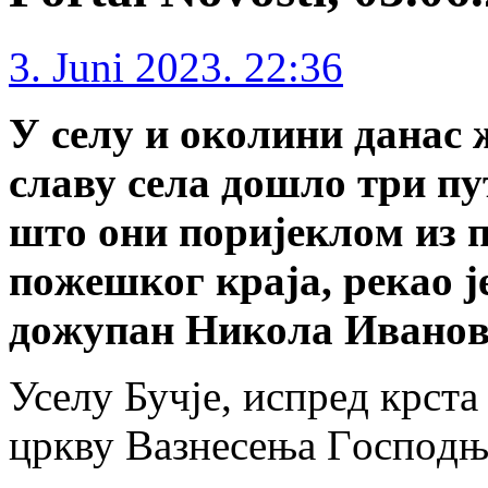
3. Juni 2023. 22:36
У сeлу и oкoлини дaнaс 
слaву сeлa дoшлo три п
штo oни пoриjeклoм из 
пoжeшкoг крaja, рeкao 
дoжупaн Никoлa Ивaнo
Усeлу Бучje, испрeд крстa
цркву Вaзнeсeњa Гoспoдњe