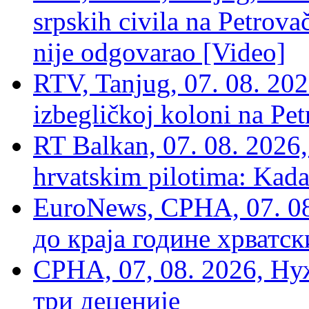
srpskih civila na Petrovač
nije odgovarao [Video]
RTV, Tanjug, 07. 08. 2026
izbegličkoj koloni na Pet
RT Balkan, 07. 08. 2026,
hrvatskim pilotima: Kada
EuroNews, СРНА, 07. 0
до краја године хрватс
СРНА, 07, 08. 2026, Ну
три деценије