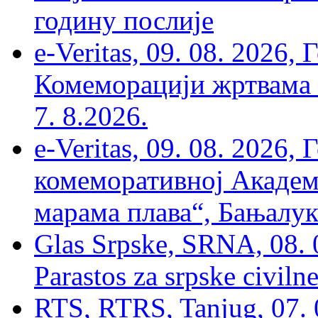
годину послије
e-Veritas, 09. 08. 2026
Комеморацији жртвама ’
7. 8.2026.
e-Veritas, 09. 08. 2026
комеморативној Академи
марама плава“, Бањалука
Glas Srpske, SRNA, 08. 0
Parastos za srpske civilne
RTS, RTRS, Tanjug, 07. 0