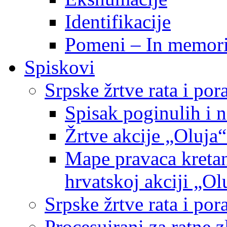
Identifikacije
Pomeni – In memor
Spiskovi
Srpske žrtve rata i po
Spisak poginulih i n
Žrtve akcije „Oluja“
Mape pravaca kretan
hrvatskoj akciji „Ol
Srpske žrtve rata i p
Procesuirani za ratne 