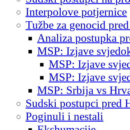
Interpolove potjernice
Tužbe za genocid pre
Analiza postupka p
MSP: Izjave svjedo
MSP: Izjave svje
MSP: Izjave svje
MSP: Srbija vs Hrva
Sudski postupci pred 
Poginuli i nestali
Ekshumacije