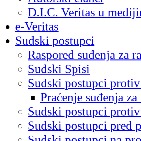
D.I.C. Veritas u medij
e-Veritas
Sudski postupci
Raspored suđenja za ra
Sudski Spisi
Sudski postupci proti
Praćenje suđenja za 
Sudski postupci proti
Sudski postupci pred 
Sudski postupci na pro