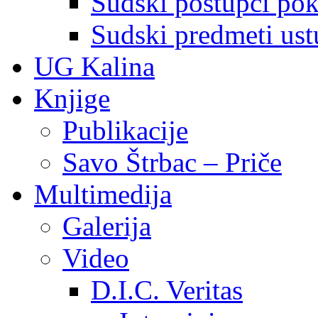
Sudski postupci pokr
Sudski predmeti ustu
UG Kalina
Knjige
Publikacije
Savo Štrbac – Priče
Multimedija
Galerija
Video
D.I.C. Veritas