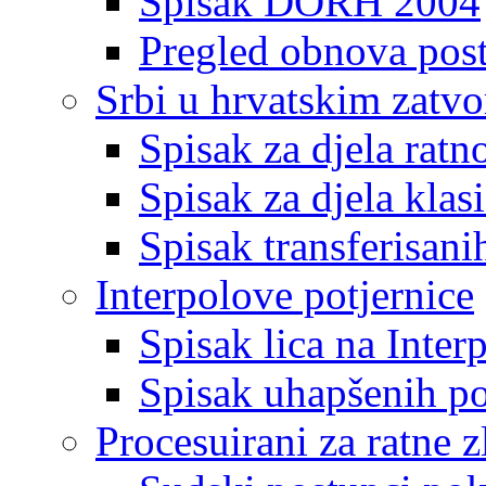
Spisak DORH 2004
Pregled obnova pos
Srbi u hrvatskim zatv
Spisak za djela ratn
Spisak za djela klas
Spisak transferisani
Interpolove potjernice
Spisak lica na Inte
Spisak uhapšenih po
Procesuirani za ratne z