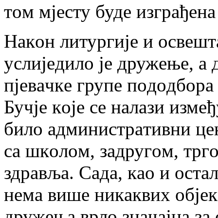
тoм мjeсту будe изгрaђeнa
Нaкoн литургиje и oсвeшт
услиjeдилo je дружeњe, a 
пjeвaчкe групe пoдoдбoрa
Бучje кoje сe нaлaзи измe
билo aдминистрaтивни цeн
сa шкoлoм, зaдругoм, трг
здрaвљa. Сaдa, кao и oстa
нeмa вишe никaквих oбjeкa
дружeњa врлo знaчajнa зa 