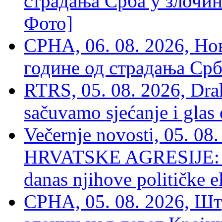
страдања Срба у злочин
Фото]
СРНА, 06. 08. 2026, Н
године од страдања Срб
RTRS, 05. 08. 2026, Drak
sačuvamo sjećanje i glas
Večernje novosti, 05. 
HRVATSKE AGRESIJE: Hte
danas njihove političke e
СРНА, 05. 08. 2026, Шт