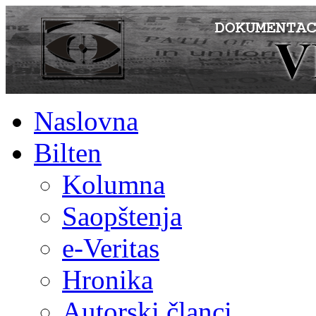
Naslovna
Bilten
Kolumna
Saopštenja
e-Veritas
Hronika
Autorski članci