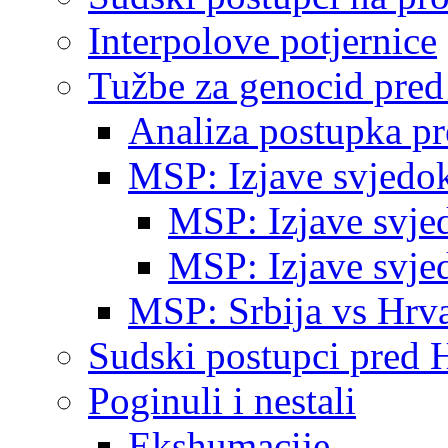
Interpolove potjernice
Tužbe za genocid pre
Analiza postupka p
MSP: Izjave svjedo
MSP: Izjave svje
MSP: Izjave svje
MSP: Srbija vs Hrva
Sudski postupci pred 
Poginuli i nestali
Ekshumacije