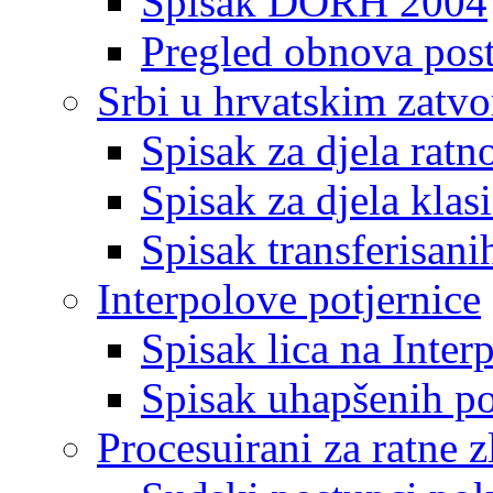
Spisak DORH 2004
Pregled obnova pos
Srbi u hrvatskim zatv
Spisak za djela ratn
Spisak za djela klas
Spisak transferisani
Interpolove potjernice
Spisak lica na Inte
Spisak uhapšenih po
Procesuirani za ratne z