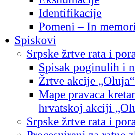
Identifikacije
Pomeni – In memor
Spiskovi
Srpske žrtve rata i po
Spisak poginulih i n
Žrtve akcije „Oluja“
Mape pravaca kretan
hrvatskoj akciji „Ol
Srpske žrtve rata i p
Procesuirani za ratne 