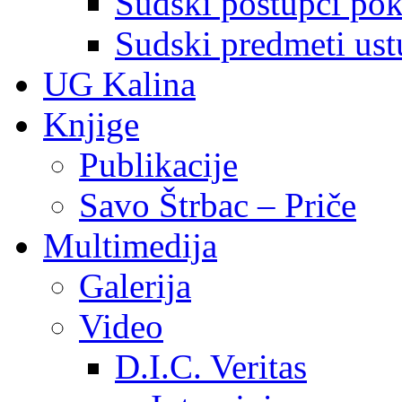
Sudski postupci pokr
Sudski predmeti ustu
UG Kalina
Knjige
Publikacije
Savo Štrbac – Priče
Multimedija
Galerija
Video
D.I.C. Veritas