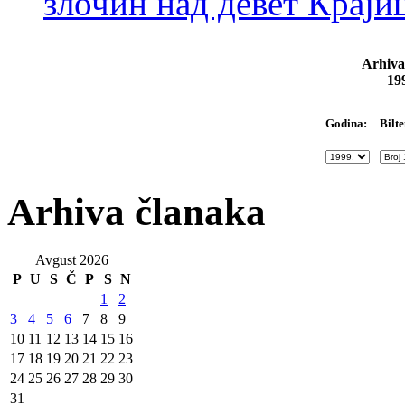
злочин над девет Крај
Arhiva
19
Bilte
Godina:
Arhiva članaka
Avgust 2026
P
U
S
Č
P
S
N
1
2
3
4
5
6
7
8
9
10
11
12
13
14
15
16
17
18
19
20
21
22
23
24
25
26
27
28
29
30
31