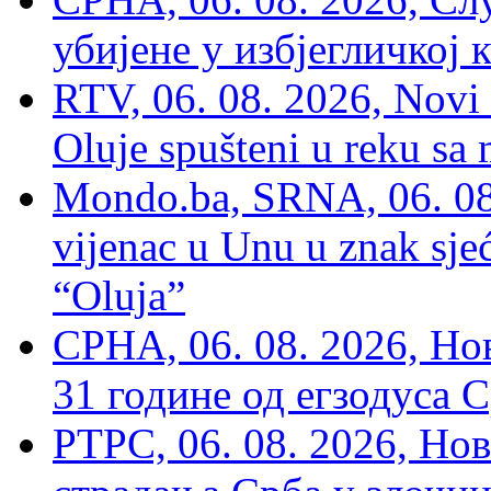
убијене у избјегличкој 
RTV, 06. 08. 2026, Novi 
Oluje spušteni u reku sa
Mondo.ba, SRNA, 06. 08
vijenac u Unu u znak sjeć
“Oluja”
СРНА, 06. 08. 2026, Н
31 године од егзодуса С
РТРС, 06. 08. 2026, Нов