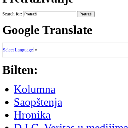
Search for:
Google Translate
Select Language
▼
Bilten:
Kolumna
Saopštenja
Hronika
D.I.C. Veritas u medijim