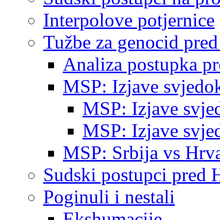
Interpolove potjernice
Tužbe za genocid pre
Analiza postupka p
MSP: Izjave svjedo
MSP: Izjave svje
MSP: Izjave svje
MSP: Srbija vs Hrva
Sudski postupci pred 
Poginuli i nestali
Ekshumacije