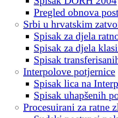
Spisak DORH 2004
Pregled obnova pos
Srbi u hrvatskim zatv
Spisak za djela ratn
Spisak za djela klas
Spisak transferisani
Interpolove potjernice
Spisak lica na Inte
Spisak uhapšenih po
Procesuirani za ratne z