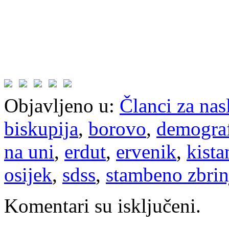
Objavljeno u:
Članci za na
biskupija
,
borovo
,
demograf
na uni
,
erdut
,
ervenik
,
kista
osijek
,
sdss
,
stambeno zbrin
Komentari su isključeni.