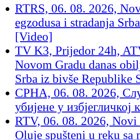
RTRS, 06. 08. 2026, Nov
egzodusa i stradanja Srba
[Video]
TV K3, Prijedor 24h, ATV
Novom Gradu danas obilj
Srba iz bivše Republike 
СРНА, 06. 08. 2026, Сл
убијене у избјегличкој 
RTV, 06. 08. 2026, Novi 
Oluje spušteni u reku sa