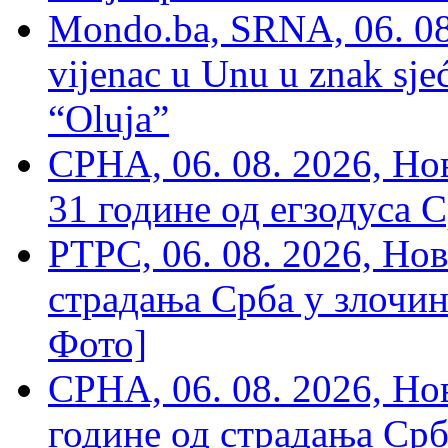
Mondo.ba, SRNA, 06. 08
vijenac u Unu u znak sjeć
“Oluja”
СРНА, 06. 08. 2026, Н
31 године од егзодуса С
РТРС, 06. 08. 2026, Нов
страдања Срба у злочин
Фото]
СРНА, 06. 08. 2026, Н
године од страдања Срб