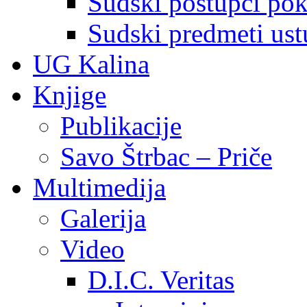
Sudski postupci pokr
Sudski predmeti ustu
UG Kalina
Knjige
Publikacije
Savo Štrbac – Priče
Multimedija
Galerija
Video
D.I.C. Veritas