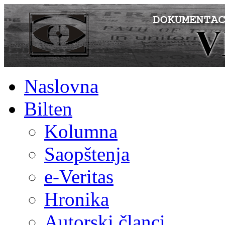
Naslovna
Bilten
Kolumna
Saopštenja
e-Veritas
Hronika
Autorski članci