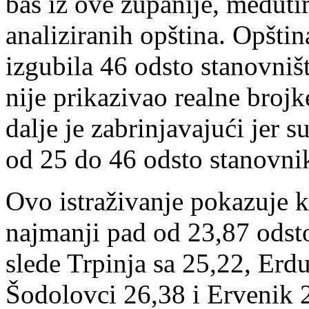
baš iz ove županije, međutim
analiziranih opština. Opštin
izgubila 46 odsto stanovniš
nije prikazivao realne brojke
dalje je zabrinjavajući jer s
od 25 do 46 odsto stanovnik
Ovo istraživanje pokazuje k
najmanji pad od 23,87 odsto
slede Trpinja sa 25,22, Erd
Šodolovci 26,38 i Ervenik 2