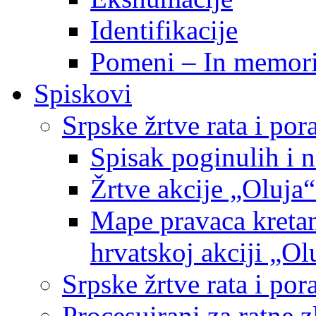
Identifikacije
Pomeni – In memor
Spiskovi
Srpske žrtve rata i po
Spisak poginulih i n
Žrtve akcije „Oluja“
Mape pravaca kretan
hrvatskoj akciji „Ol
Srpske žrtve rata i p
Procesuirani za ratne 