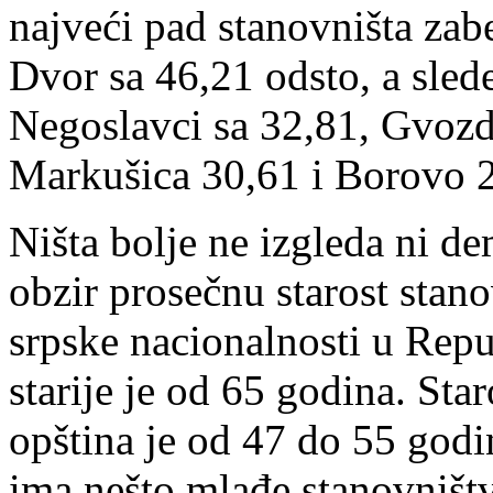
najveći pad stanovništa zab
Dvor sa 46,21 odsto, a sled
Negoslavci sa 32,81, Gvozd
Markušica 30,61 i Borovo 
Ništa bolje ne izgleda ni 
obzir prosečnu starost stan
srpske nacionalnosti u Repu
starije je od 65 godina. Sta
opština je od 47 do 55 godi
ima nešto mlađe stanovništv