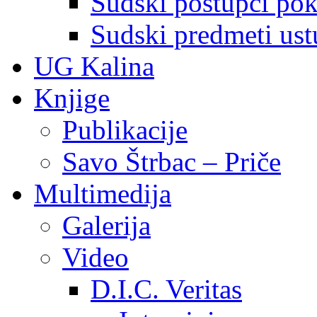
Sudski postupci pokr
Sudski predmeti ustu
UG Kalina
Knjige
Publikacije
Savo Štrbac – Priče
Multimedija
Galerija
Video
D.I.C. Veritas