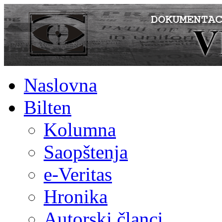
Naslovna
Bilten
Kolumna
Saopštenja
e-Veritas
Hronika
Autorski članci