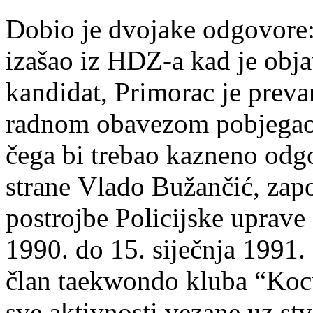
Dobio je dvojake odgovore:
izašao iz HDZ-a kad je obja
kandidat, Primorac je prevar
radnom obavezom pobjegao 
čega bi trebao kazneno odgo
strane Vlado Bužančić, zapo
postrojbe Policijske uprave
1990. do 15. siječnja 1991.
član taekwondo kluba “Kocu
sve aktivnosti vezane uz st