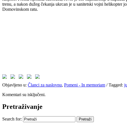
trenu, a nakon dužeg čekanja ukrcan je u sanitetski vojni helikopter j
Domovinskom ratu.
Objavljeno u:
Članci za naslovnu
,
Pomeni - In memoriam
/
Tagged:
j
Komentari su isključeni.
Pretraživanje
Search for: