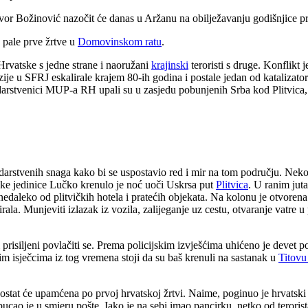
or Božinović nazočit će danas u Aržanu na obilježavanju godišnjice pr
 pale prve žrtve u
Domovinskom ratu
.
Hrvatske s jedne strane i naoružani
krajinski
teroristi s druge. Konflikt 
zije u SFRJ eskalirale krajem 80-ih godina i postale jedan od katalizato
stvenici MUP-a RH upali su u zasjedu pobunjenih Srba kod Plitvica, 
darstvenih snaga kako bi se uspostavio red i mir na tom području. Neko
čke jedinice Lučko krenulo je noć uoči Uskrsa put
Plitvica
. U ranim jut
edaleko od plitvičkih hotela i pratećih objekata. Na kolonu je otvorena
rala. Munjeviti izlazak iz vozila, zalijeganje uz cestu, otvaranje vatre
i prisiljeni povlačiti se. Prema policijskim izvješćima uhićeno je devet
m isječcima iz tog vremena stoji da su baš krenuli na sastanak u
Titovu
d, ostat će upamćena po prvoj hrvatskoj žrtvi. Naime, poginuo je hrvatski
pucao je u smjeru pošte. Iako je na sebi imao pancirku, netko od terorist