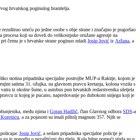
vog hrvatskog poginulog branitelja.
je rezultirao smrću po jedne osobe s obje strane i značajno je pogoršao
ra procesa koji su doveli do velikosrpske oružane agresije na
pri čemu je s hrvatske strane poginuo mladi
Josip Jović
iz
Aržana
, a
liko stotina pripadnika specijalne postrojbe MUP-a Rakitje, kojom je
arnjim satima 31. ožujka, na glavnom pravcu kretanja, kolona vozila s
 vatra iz okolne šume, u autobus pun hrvatskih redarstvenika uletjela
 u pravcu iz kojeg je pucano, napredovanje po dubokom snijegu koji je
 pobunjenika, među njima i
Goran Hadžić
, član Glavnog odbora
SDS
-a
 Korenicu
, a za pojasom su imali pištolj magnum 357. Njih se
 policajac
Josip Jović
, a sedam pripadnika specijalne policije je
a ga je pogodio u nezaštićeni dio tijela. Kola hitne pomoći stigla su u