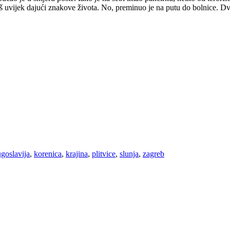
oš uvijek dajući znakove života. No, preminuo je na putu do bolnice. Dv
ugoslavija
,
korenica
,
krajina
,
plitvice
,
slunja
,
zagreb