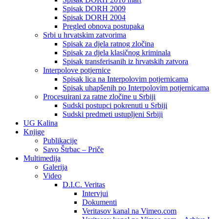
Spisak DORH 2009
Spisak DORH 2004
Pregled obnova postupaka
Srbi u hrvatskim zatvorima
Spisak za djela ratnog zločina
Spisak za djela klasičnog kriminala
Spisak transferisanih iz hrvatskih zatvora
Interpolove potjernice
Spisak lica na Interpolovim potjernicama
Spisak uhapšenih po Interpolovim potjernicama
Procesuirani za ratne zločine u Srbiji
Sudski postupci pokrenuti u Srbiji
Sudski predmeti ustupljeni Srbiji
UG Kalina
Knjige
Publikacije
Savo Štrbac – Priče
Multimedija
Galerija
Video
D.I.C. Veritas
Intervjui
Dokumenti
Veritasov kanal na Vimeo.com