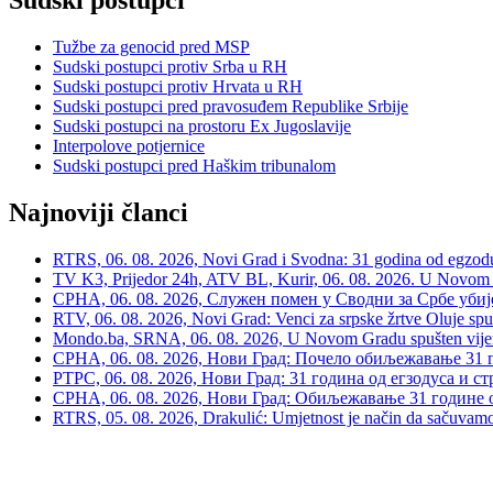
Sudski postupci
Tužbe za genocid pred MSP
Sudski postupci protiv Srba u RH
Sudski postupci protiv Hrvata u RH
Sudski postupci pred pravosuđem Republike Srbije
Sudski postupci na prostoru Ex Jugoslavije
Interpolove potjernice
Sudski postupci pred Haškim tribunalom
Najnoviji članci
RTRS, 06. 08. 2026, Novi Grad i Svodna: 31 godina od egzodusa
TV K3, Prijedor 24h, ATV BL, Kurir, 06. 08. 2026. U Novom G
СРНА, 06. 08. 2026, Служен помен у Сводни за Србе убије
RTV, 06. 08. 2026, Novi Grad: Venci za srpske žrtve Oluje spu
Mondo.ba, SRNA, 06. 08. 2026, U Novom Gradu spušten vijenac
СРНА, 06. 08. 2026, Нови Град: Почело обиљежавање 31 г
РТРС, 06. 08. 2026, Нови Град: 31 година од егзодуса и с
СРНА, 06. 08. 2026, Нови Град: Обиљежавање 31 године 
RTRS, 05. 08. 2026, Drakulić: Umjetnost je način da sačuvamo 