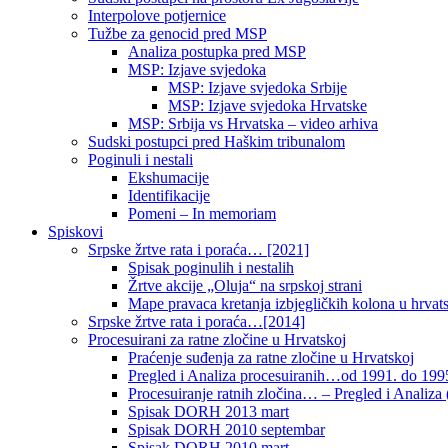
Interpolove potjernice
Tužbe za genocid pred MSP
Analiza postupka pred MSP
MSP: Izjave svjedoka
MSP: Izjave svjedoka Srbije
MSP: Izjave svjedoka Hrvatske
MSP: Srbija vs Hrvatska – video arhiva
Sudski postupci pred Haškim tribunalom
Poginuli i nestali
Ekshumacije
Identifikacije
Pomeni – In memoriam
Spiskovi
Srpske žrtve rata i poraća… [2021]
Spisak poginulih i nestalih
Žrtve akcije „Oluja“ na srpskoj strani
Mape pravaca kretanja izbjegličkih kolona u hrvats
Srpske žrtve rata i poraća…[2014]
Procesuirani za ratne zločine u Hrvatskoj
Praćenje suđenja za ratne zločine u Hrvatskoj
Pregled i Analiza procesuiranih…od 1991. do 1995
Procesuiranje ratnih zločina… – Pregled i Analiza (
Spisak DORH 2013 mart
Spisak DORH 2010 septembar
Spisak DORH 2010 mart