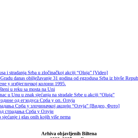
 i stradanja Srba u zločinačkoj akciji “Oluja” [Video]
radu danas obilježavanje 31 godina od egzodusa Srba iz bivše Repub
не у избјегличкој колони 1995.
šteni u reku sa mosta na Uni
 u Unu u znak sjećanja na stradale Srbe u akciji “Oluja”
одине од егзодуса Срба у оп. Олуја
традања Срба у злочиначкој акцији “Олуја” [Видео, Фото]
од страдања Срба у Олуји
sjećanje i glas onih kojih više nema
Arhiva objavljenih Biltena