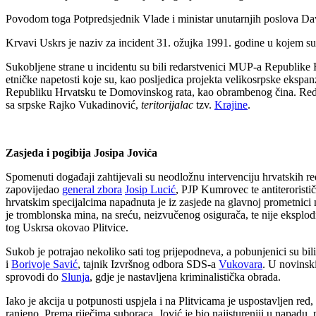
Povodom toga Potpredsjednik Vlade i ministar unutarnjih poslova Dav
Krvavi Uskrs je naziv za incident 31. ožujka 1991. godine u kojem su
Sukobljene strane u incidentu su bili redarstvenici MUP-a Republike 
etničke napetosti koje su, kao posljedica projekta velikosrpske ekspan
Republiku Hrvatsku te Domovinskog rata, kao obrambenog čina. Redar
sa srpske Rajko Vukadinović,
teritorijalac
tzv.
Krajine
.
Zasjeda i pogibija Josipa Jovića
Spomenuti događaji zahtijevali su neodložnu intervenciju hrvatskih re
zapovijedao
general zbora
Josip Lucić
, PJP Kumrovec te antiteroristi
hrvatskim specijalcima napadnuta je iz zasjede na glavnoj prometnici n
je tromblonska mina, na sreću, neizvučenog osigurača, te nije eksplodi
tog Uskrsa okovao Plitvice.
Sukob je potrajao nekoliko sati tog prijepodneva, a pobunjenici su bil
i
Borivoje Savić
, tajnik Izvršnog odbora SDS-a
Vukovara
. U novinski
sprovodi do
Slunja
, gdje je nastavljena kriminalistička obrada.
Iako je akcija u potpunosti uspjela i na Plitvicama je uspostavljen re
ranjeno. Prema riječima suboraca, Jović je bio najistureniji u napadu, 