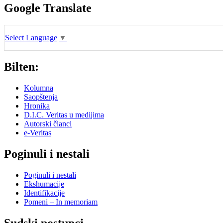
Google Translate
Select Language
▼
Bilten:
Kolumna
Saopštenja
Hronika
D.I.C. Veritas u medijima
Autorski članci
e-Veritas
Poginuli i nestali
Poginuli i nestali
Ekshumacije
Identifikacije
Pomeni – In memoriam