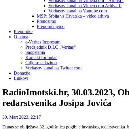
Veritasov kanal na Vimeo.com – Arhiva I
Veritasov kanal na Vimeo.com Arhiva II
Veritasov kanal na Youtube.com
MSP: Srbija vs Hrvatska – video arhiva
Prenosimo
Preporučujemo
Preporuke
O nama
e-Veritas Impresum
Predsjednik D.I.C „Veritas“
Saopštenja
Kontakt formular
Gdje se nalazimo
Veritasov kanal na Twitter.com
Donacije
Linkovi
RadioImotski.hr, 30.03.2023, Ob
redarstvenika Josipa Jovića
30. Mart 2023. 22:17
Danas se obilježava 32. godišnjica pogibije hrvatskog redarstvenika J