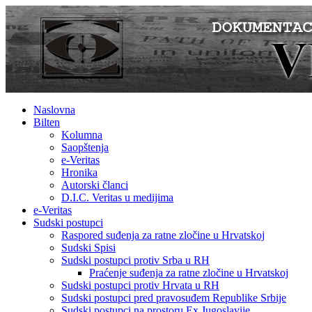
Naslovna
Bilten
Kolumna
Saopštenja
e-Veritas
Hronika
Autorski članci
D.I.C. Veritas u medijima
e-Veritas
Sudski postupci
Raspored suđenja za ratne zločine u Hrvatskoj
Sudski Spisi
Sudski postupci protiv Srba u RH
Praćenje suđenja za ratne zločine u Hrvatskoj
Sudski postupci protiv Hrvata u RH
Sudski postupci pred pravosuđem Republike Srbije
Sudski postupci na prostoru Ex Jugoslavije