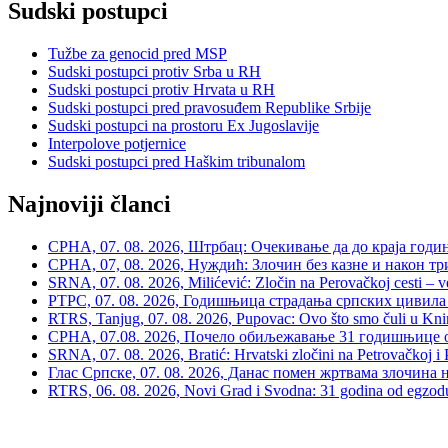
Sudski postupci
Tužbe za genocid pred MSP
Sudski postupci protiv Srba u RH
Sudski postupci protiv Hrvata u RH
Sudski postupci pred pravosuđem Republike Srbije
Sudski postupci na prostoru Ex Jugoslavije
Interpolove potjernice
Sudski postupci pred Haškim tribunalom
Najnoviji članci
СРНА, 07. 08. 2026, Штрбац: Очекивање да до краја годи
СРНА, 07, 08. 2026, Нуждић: Злочин без казне и након тр
SRNA, 07. 08. 2026, Milićević: Zločin na Perovačkoj cesti –
РТРС, 07. 08. 2026, Годишњица страдања српских цивила 
RTRS, Tanjug, 07. 08. 2026, Pupovac: Ovo što smo čuli u Kninu 
СРНА, 07.08. 2026, Почело обиљежавање 31 годишњице о
SRNA, 07. 08. 2026, Bratić: Hrvatski zločini na Petrovačkoj i P
Глас Српске, 07. 08. 2026, Данас помен жртвама злочина 
RTRS, 06. 08. 2026, Novi Grad i Svodna: 31 godina od egzodusa