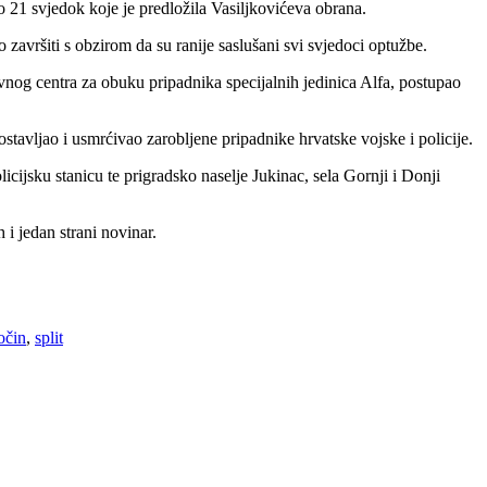
o 21 svjedok koje je predložila Vasiljkovićeva obrana.
završiti s obzirom da su ranije saslušani svi svjedoci optužbe.
nog centra za obuku pripadnika specijalnih jedinica Alfa, postupao
stavljao i usmrćivao zarobljene pripadnike hrvatske vojske i policije.
ijsku stanicu te prigradsko naselje Jukinac, sela Gornji i Donji
 i jedan strani novinar.
ločin
,
split