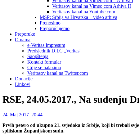
Veritasov kanal na Vimeo.com – Arhiva I
Veritasov kanal na Vimeo.com Arhiva II
Veritasov kanal na Youtube.com
MSP: Srbija vs Hrvatska – video arhiva
Prenosimo
Preporučujemo
Preporuke
O nama
e-Veritas Impresum
Predsjednik D.I.C „Veritas“
Saopštenja
Kontakt formular
Gdje se nalazimo
Veritasov kanal na Twitter.com
Donacije
Linkovi
RSE, 24.05.2017., Na suđenju Dr
24. Maj 2017. 20:44
Prvih petero od ukupno 21. svjedoka iz Srbije, koji bi trebali sv
splitskom Županijskom sudu.