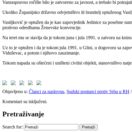
Vanraspravno ročište bilo je zatvoreno za javnost, a trebalo bi potraj
Ukoliko Županijsko državno odvjetništvo ili branitelj optuženog Vasil
Vasiljković je optužen da je kao zapovjednik Jedinice za posebne nam
protivno odredbama Ženevske konvencije.
Na teret mu se stavlja da je tokom juna i jula 1991. u zatvoru na kni
Uz to je optužen i da je tokom jula 1991. u Glini, u dogovoru sa zapo
Viduševac, a potom i njihovo zauzimanje.
Tokom napada su oštećeni i uništeni civilni objekti, stanovništvo natjer
Objavljeno u:
Članci za naslovnu
,
Sudski postupci protiv Srba u RH
Komentari su isključeni.
Pretraživanje
Search for: