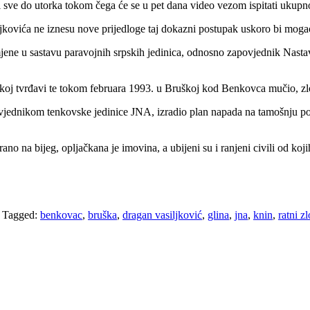
ati sve do utorka tokom čega će se u pet dana video vezom ispitati ukupn
jkovića ne iznesu nove prijedloge taj dokazni postupak uskoro bi mogao 
jene u sastavu paravojnih srpskih jedinica, odnosno zapovjednik Nastav
nskoj tvrđavi te tokom februara 1993. u Bruškoj kod Benkovca mučio, zlo
vjednikom tenkovske jedinice JNA, izradio plan napada na tamošnju polic
ano na bijeg, opljačkana je imovina, a ubijeni su i ranjeni civili od kojih
/
Tagged:
benkovac
,
bruška
,
dragan vasiljković
,
glina
,
jna
,
knin
,
ratni z