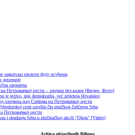
не хрватски пилоти буду осуђени
и деценије
 večna opomena
на Петровачкој цести – злочин без казне [Видео, Фото]
je jezivo, nije demokratija, već prijetnja Hrvatskoj
д злочина над Србима на Петровачкој цести
rijedorskoj cesti završni čin etničkog čušćenja Srba
на Петровачкој цести
 i stradanja Srba u zločinačkoj akciji “Oluja” [Video]
Arhiva objavljenih Biltena