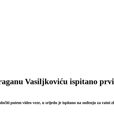
aganu Vasiljkoviću ispitano prv
jedočiti putem video veze, u srijedu je ispitano na suđenju za rat