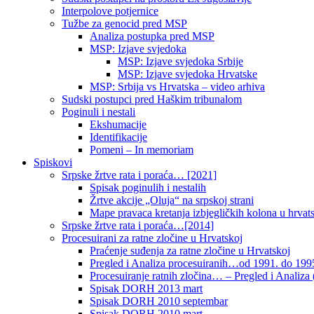
Interpolove potjernice
Tužbe za genocid pred MSP
Analiza postupka pred MSP
MSP: Izjave svjedoka
MSP: Izjave svjedoka Srbije
MSP: Izjave svjedoka Hrvatske
MSP: Srbija vs Hrvatska – video arhiva
Sudski postupci pred Haškim tribunalom
Poginuli i nestali
Ekshumacije
Identifikacije
Pomeni – In memoriam
Spiskovi
Srpske žrtve rata i poraća… [2021]
Spisak poginulih i nestalih
Žrtve akcije „Oluja“ na srpskoj strani
Mape pravaca kretanja izbjegličkih kolona u hrvats
Srpske žrtve rata i poraća…[2014]
Procesuirani za ratne zločine u Hrvatskoj
Praćenje suđenja za ratne zločine u Hrvatskoj
Pregled i Analiza procesuiranih…od 1991. do 1995
Procesuiranje ratnih zločina… – Pregled i Analiza (
Spisak DORH 2013 mart
Spisak DORH 2010 septembar
Spisak DORH 2010 mart