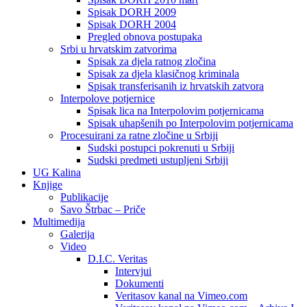
Spisak DORH 2009
Spisak DORH 2004
Pregled obnova postupaka
Srbi u hrvatskim zatvorima
Spisak za djela ratnog zločina
Spisak za djela klasičnog kriminala
Spisak transferisanih iz hrvatskih zatvora
Interpolove potjernice
Spisak lica na Interpolovim potjernicama
Spisak uhapšenih po Interpolovim potjernicama
Procesuirani za ratne zločine u Srbiji
Sudski postupci pokrenuti u Srbiji
Sudski predmeti ustupljeni Srbiji
UG Kalina
Knjige
Publikacije
Savo Štrbac – Priče
Multimedija
Galerija
Video
D.I.C. Veritas
Intervjui
Dokumenti
Veritasov kanal na Vimeo.com