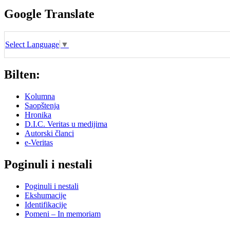
Google Translate
Select Language
▼
Bilten:
Kolumna
Saopštenja
Hronika
D.I.C. Veritas u medijima
Autorski članci
e-Veritas
Poginuli i nestali
Poginuli i nestali
Ekshumacije
Identifikacije
Pomeni – In memoriam