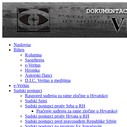
Naslovna
Bilten
Kolumna
Saopštenja
e-Veritas
Hronika
Autorski članci
D.I.C. Veritas u medijima
e-Veritas
Sudski postupci
Raspored suđenja za ratne zločine u Hrvatskoj
Sudski Spisi
Sudski postupci protiv Srba u RH
Praćenje suđenja za ratne zločine u Hrvatskoj
Sudski postupci protiv Hrvata u RH
Sudski postupci pred pravosuđem Republike Srbije
Sudski postupci na prostoru Ex Jugoslavije