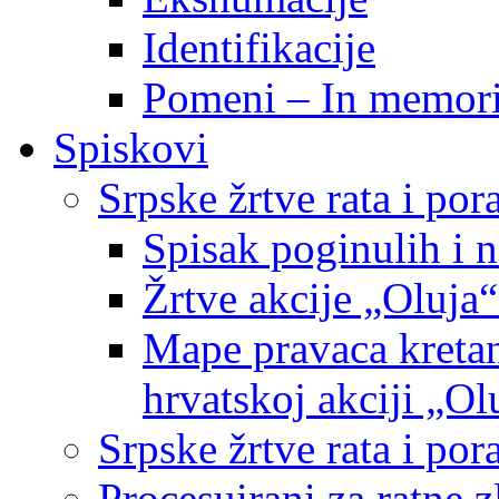
Identifikacije
Pomeni – In memor
Spiskovi
Srpske žrtve rata i po
Spisak poginulih i n
Žrtve akcije „Oluja“
Mape pravaca kretan
hrvatskoj akciji „Ol
Srpske žrtve rata i p
Procesuirani za ratne 