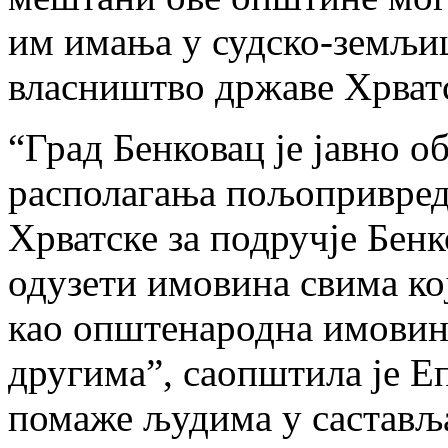
им имања у судско-земљи
власништво државе Хрват
“Град Бенковац је јавно о
располагања пољопривре
Хрватске за подручје Бен
одузети имовина свима кој
као општенародна имовина
другима”, саопштила је Е
помаже људима у састављ