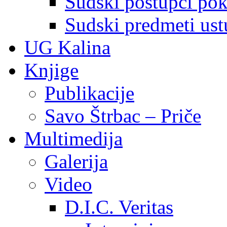
Sudski postupci pokr
Sudski predmeti ustu
UG Kalina
Knjige
Publikacije
Savo Štrbac – Priče
Multimedija
Galerija
Video
D.I.C. Veritas