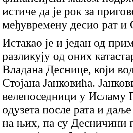
истиче да је рок за пригов
међувремену десио рат и 
Истакао је и један од пр
разликују од оних катаста
Владана Деснице, који во
Стојана Јанковића. Јанко
велепоседници у Исламу Г
одузета после рата и даљ
на њих, па су Десничини 