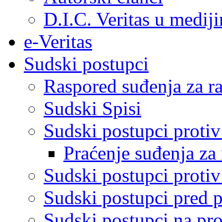
D.I.C. Veritas u medij
e-Veritas
Sudski postupci
Raspored suđenja za ra
Sudski Spisi
Sudski postupci proti
Praćenje suđenja za 
Sudski postupci proti
Sudski postupci pred 
Sudski postupci na pro