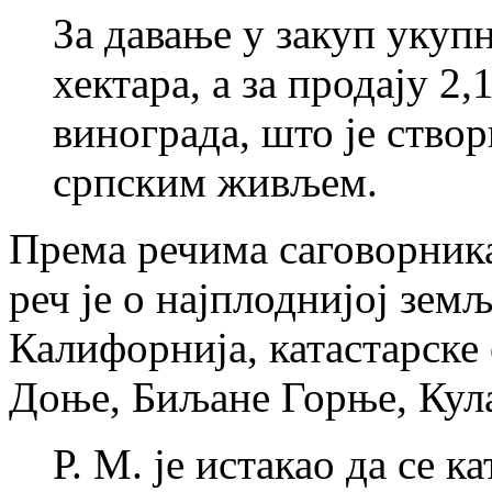
За давање у закуп укупн
хектара, а за продају 2
винограда, што је ство
српским живљем.
Према речима саговорника
реч је о најплоднијој зем
Калифорнија, катастарск
Доње, Биљане Горње, Ку
Р. М. је истакао да се к