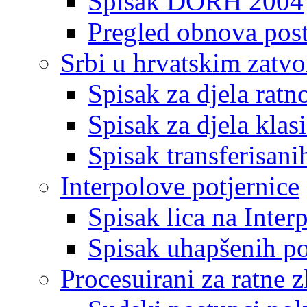
Spisak DORH 2004
Pregled obnova pos
Srbi u hrvatskim zatv
Spisak za djela ratn
Spisak za djela klas
Spisak transferisani
Interpolove potjernice
Spisak lica na Inte
Spisak uhapšenih po
Procesuirani za ratne z