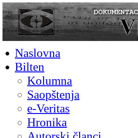
Naslovna
Bilten
Kolumna
Saopštenja
e-Veritas
Hronika
Autorski članci