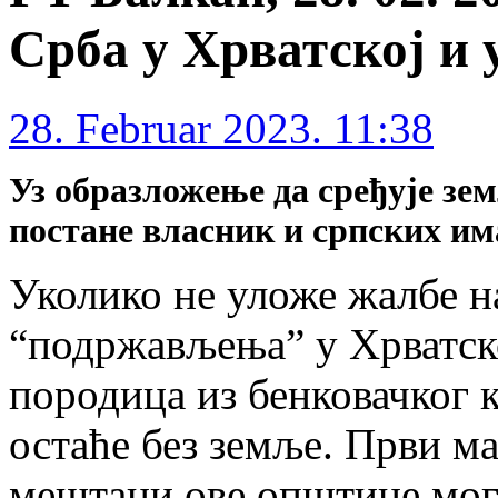
Срба у Хрватској и 
28. Februar 2023. 11:38
Уз образложење да сређује зе
постане власник и српских и
Уколико не уложе жалбе н
“подржављења” у Хрватско
породица из бенковачког к
остаће без земље. Први ма
мештани ове општине могу