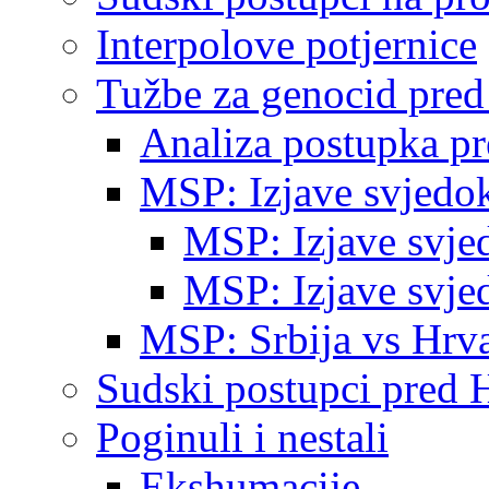
Interpolove potjernice
Tužbe za genocid pre
Analiza postupka p
MSP: Izjave svjedo
MSP: Izjave svje
MSP: Izjave svje
MSP: Srbija vs Hrva
Sudski postupci pred 
Poginuli i nestali
Ekshumacije