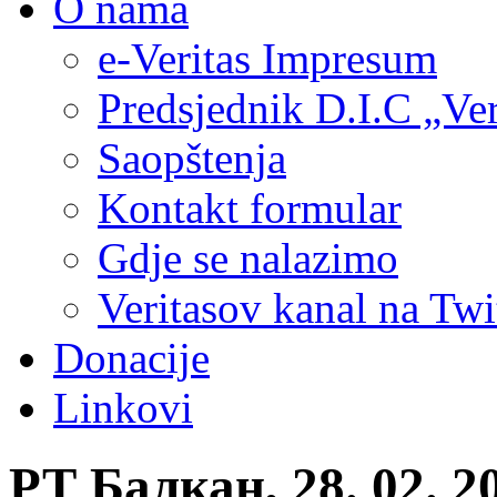
O nama
e-Veritas Impresum
Predsjednik D.I.C „Ver
Saopštenja
Kontakt formular
Gdje se nalazimo
Veritasov kanal na Twi
Donacije
Linkovi
РТ Балкан, 28. 02. 