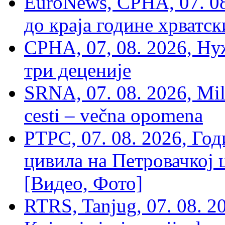
EuroNews, СРНА, 07. 0
до краја године хрватс
СРНА, 07, 08. 2026, Ну
три деценије
SRNA, 07. 08. 2026, Mil
cesti – večna opomena
РТРС, 07. 08. 2026, Г
цивила на Петровачкој ц
[Видео, Фото]
RTRS, Tanjug, 07. 08. 2