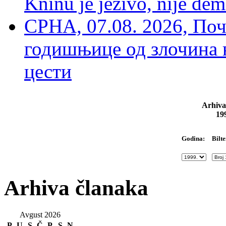
Kninu je jezivo, nije dem
СРНА, 07.08. 2026, По
годишњице од злочина 
цести
Arhiva
19
Bilte
Godina:
Arhiva članaka
Avgust 2026
P
U
S
Č
P
S
N