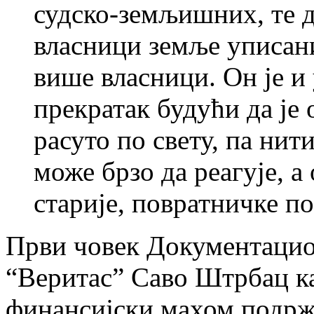
судско-земљишних, те да
власници земље уписани 
више власници. Он је и 
прекратак будући да је
расуто по свету, па нит
може брзо да реагује, 
старије, повратничке по
Први човек Документаци
“Веритас” Саво Штрбац ка
финансијски махом подржа