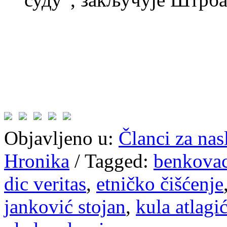
Objavljeno u:
Članci za na
Hronika
/
Tagged:
benkova
dic veritas
,
etničko čišćenje
janković stojan
,
kula atlagi