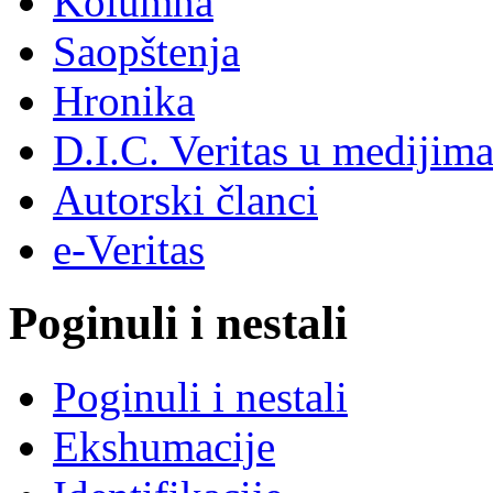
Kolumna
Saopštenja
Hronika
D.I.C. Veritas u medijim
Autorski članci
e-Veritas
Poginuli i nestali
Poginuli i nestali
Ekshumacije