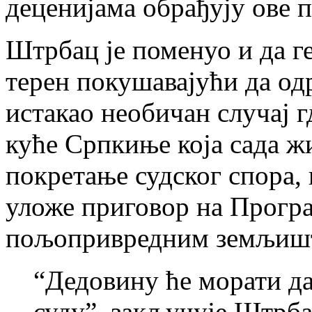
деценијама обрађују ове 
Штрбац је поменуо и да г
терен покушавајући да од
истакао необичан случај г
куће Српкиње која сада жи
покретање судског спора, к
уложе приговор на Прогр
пољопривредним земљишт
“Дедовину ће морати да
суду”, закључује Штрба