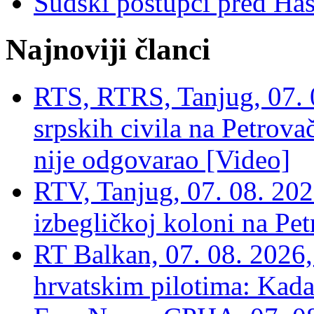
Sudski postupci pred Ha
Najnoviji članci
RTS, RTRS, Tanjug, 07. 0
srpskih civila na Petrovač
nije odgovarao [Video]
RTV, Tanjug, 07. 08. 2026
izbegličkoj koloni na Pet
RT Balkan, 07. 08. 2026,
hrvatskim pilotima: Kada