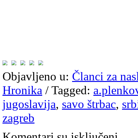
Objavljeno u:
Članci za na
Hronika
/
Tagged:
a.plenko
jugoslavija
,
savo štrbac
,
srb
zagreb
Komentari su isključeni.