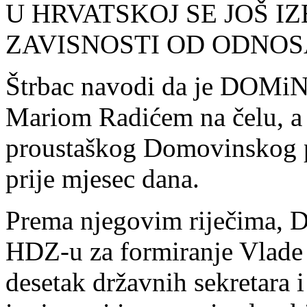
U HRVATSKOЈ SE ЈOŠ IZ
ZAVISNOSTI OD ODNOS
Štrbac navodi da je DOMiN
Mariom Radićem na čelu, a č
proustaškog Domovinskog po
prije mjesec dana.
Prema njegovim riječima, D
HDZ-u za formiranje Vlade i
desetak državnih sekretara i