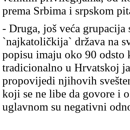
prema Srbima i srpskom pit
- Druga, još veća grupacija 
`najkatoličkija` država na s
popisu imaju oko 90 odsto k
tradicionalno u Hrvatskoj j
propovijedi njihovih svešten
koji se ne libe da govore i o
uglavnom su negativni odno