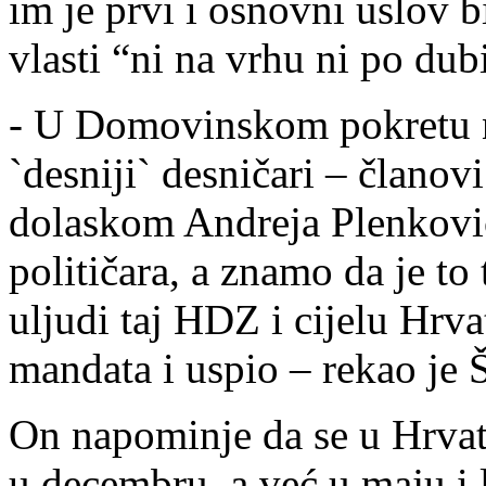
im je prvi i osnovni uslov 
vlasti “ni na vrhu ni po dub
- U Domovinskom pokretu nj
`desniji` desničari – članov
dolaskom Andreja Plenkovi
političara, a znamo da je to
uljudi taj HDZ i cijelu Hrva
mandata i uspio – rekao je Š
On napominje da se u Hrvat
u decembru, a već u maju i l