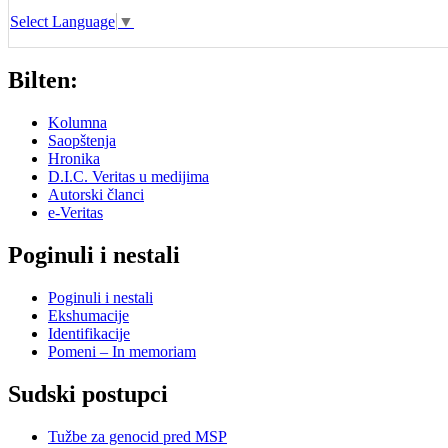
Select Language
▼
Bilten:
Kolumna
Saopštenja
Hronika
D.I.C. Veritas u medijima
Autorski članci
e-Veritas
Poginuli i nestali
Poginuli i nestali
Ekshumacije
Identifikacije
Pomeni – In memoriam
Sudski postupci
Tužbe za genocid pred MSP