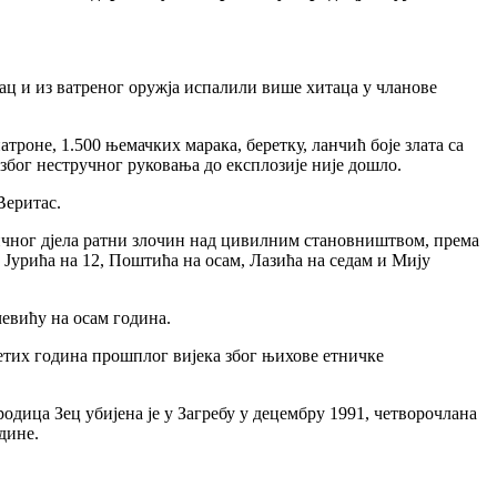
ац и из ватреног оружја испалили више хитаца у чланове
роне, 1.500 њемачких марака, беретку, ланчић боје злата са
 због нестручног руковања до експлозије није дошло.
Веритас.
ичног дјела ратни злочин над цивилним становништвом, према
, Јурића на 12, Поштића на осам, Лазића на седам и Мију
чевићу на осам година.
сетих година прошплог вијека због њихове етничке
дица Зец убијена је у Загребу у децембру 1991, четворочлана
дине.