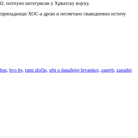
92. потпуно интегрисан у Хрватску војску.
њи припадници ХОС-а дрско и несметано свакодневно истичу
hsp
,
hvo hv
,
ratni zločin
,
srbi u današnjoj hrvatskoj
,
zagreb
,
zapadni