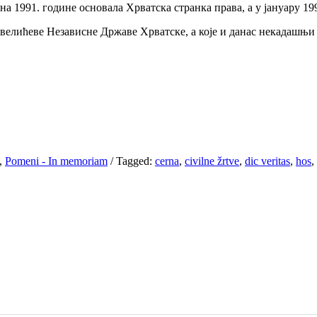
а 1991. године основала Хрватска странка права, а у јануару 19
 Павелићеве Независне Државе Хрватске, а које и данас некадаш
,
Pomeni - In memoriam
/
Tagged:
cerna
,
civilne žrtve
,
dic veritas
,
hos
,