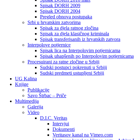
Spisak DORH 2009
Spisak DORH 2004
Pregled obnova postupaka
Srbi u hrvatskim zatvorima
Spisak za djela ratnog zločina
Spisak za djela klasičnog kriminala
Spisak transferisanih iz hrvatskih zatvora
Interpolove potjernice
Spisak lica na Interpolovim potjernicama
Spisak uhapšenih po Interpolovim potjernicama
Procesuirani za ratne zločine u Srbiji
Sudski postupci pokrenuti u Srbiji
Sudski predmeti ustupljeni Srbiji
UG Kalina
Knjige
Publikacije
Savo Štrbac – Priče
Multimedija
Galerija
Video
D.I.C. Veritas
Intervjui
Dokumenti
Veritasov kanal na Vimeo.com