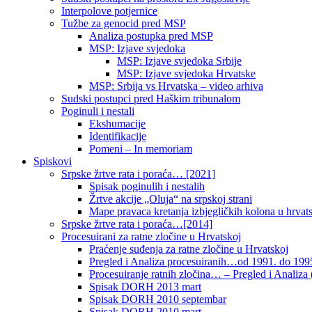
Interpolove potjernice
Tužbe za genocid pred MSP
Analiza postupka pred MSP
MSP: Izjave svjedoka
MSP: Izjave svjedoka Srbije
MSP: Izjave svjedoka Hrvatske
MSP: Srbija vs Hrvatska – video arhiva
Sudski postupci pred Haškim tribunalom
Poginuli i nestali
Ekshumacije
Identifikacije
Pomeni – In memoriam
Spiskovi
Srpske žrtve rata i poraća… [2021]
Spisak poginulih i nestalih
Žrtve akcije „Oluja“ na srpskoj strani
Mape pravaca kretanja izbjegličkih kolona u hrvats
Srpske žrtve rata i poraća…[2014]
Procesuirani za ratne zločine u Hrvatskoj
Praćenje suđenja za ratne zločine u Hrvatskoj
Pregled i Analiza procesuiranih…od 1991. do 1995
Procesuiranje ratnih zločina… – Pregled i Analiza (
Spisak DORH 2013 mart
Spisak DORH 2010 septembar
Spisak DORH 2010 mart