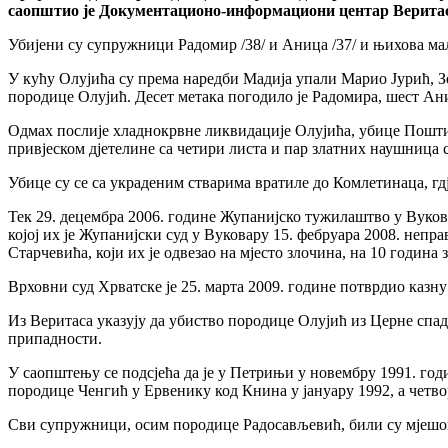
саопштио је Документационо-информациони центар Веритас
Убијени су супружници Радомир /38/ и Аница /37/ и њихова мал
У кућу Олујића су према наредби Мадија упали Марио Јурић, З
породице Олујић. Десет метака погодило је Радомира, шест Ан
Одмах послије хладнокрвне ликвидације Олујића, убице Поштић 
привјеском дјетелине са четири листа и пар златних наушница 
Убице су се са украденим стварима вратиле до Комлетинаца, гдј
Тек 29. децембра 2006. године Жупанијско тужилаштво у Вуко
којој их је Жупанијски суд у Вуковару 15. фебруара 2008. непр
Старчевића, који их је одвезао на мјесто злочина, на 10 година 
Врховни суд Хрватске је 25. марта 2009. године потврдио казну
Из Веритаса указују да убиство породице Олујић из Церне спад
припадности.
У саопштењу се подсјећа да је у Петрињи у новембру 1991. год
породице Ченгић у Ервенику код Книна у јануару 1992, а четв
Сви супружници, осим породице Радосављевић, били су мјешов