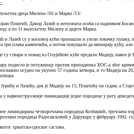
.
ољетна дјеца Милена /16/ и Марко /13/.
оран Поштић, Давор Лазић и непозната особа са надимком Босан
ицу, а по 11 малољетну Милену и дијете Марка.
и Лазић су у њиховој кући пронашли и узели ловачку пушку, пат
са три плава каменчића, а потом покушали да минирају кућу, али
е су ствари и новац из Олујићеве куће предали Мадију, навео је 
вару подигло је оптужницу против припадника ХОС-а због крив
авоснажно осудио на укупно 57 година затвора, и то Мадија на 20
затвора.
 Јурићу и Лазићу, док је Мадију на 15, Поштићу на седам, а Стар
а у најмонструозније ликвидације једне породице у рату деведе
ине ликвидирана четворочлана породица Козбашић, трочлана поро
орочлана породица Радосављевић у Дарувару у фебруару 1992. го
итог хрватско-српског састава.