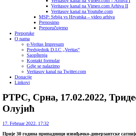
Veritasov kanal na Vimeo.com – Arhiva I
Veritasov kanal na Vimeo.com Arhiva II
Veritasov kanal na Youtube.com
MSP: Srbija vs Hrvatska – video arhiva
Prenosimo
Preporučujemo
Preporuke
O nama
e-Veritas Impresum
Predsjednik D.I.C „Veritas“
Saopštenja
Kontakt formular
Gdje se nalazimo
Veritasov kanal na Twitter.com
Donacije
Linkovi
РТРС, Срна, 17.02.2022, Трид
Олујић
17. Februar 2022. 17:32
Прије 30 година припадници извиђачко-диверзантске сатни