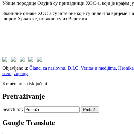
Убице породице Олујић су припадници ХОС-а, који је крајем јун
Званичне ознаке ХОС-а су исте оне које су биле и за вријеме
широм Хрватске, истакли су из Веритаса.
Objavljeno u:
Članci za naslovnu
,
D.I.C. Veritas u medijima
,
Hronika
srem
,
županja
Komentari su isključeni.
Pretraživanje
Search for:
Google Translate