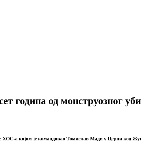
есет година од монструозног уб
је ХОС-а којом је командовао Томислав Мади у Церни код Ж