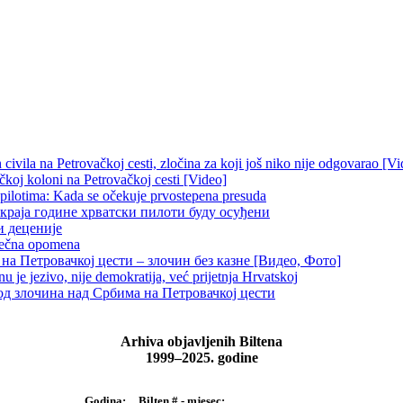
ivila na Petrovačkoj cesti, zločina za koji još niko nije odgovarao [Vi
čkoj koloni na Petrovačkoj cesti [Video]
 pilotima: Kada se očekuje prvostepena presuda
краја године хрватски пилоти буду осуђени
и деценије
 večna opomena
на Петровачкој цести – злочин без казне [Видео, Фото]
je jezivo, nije demokratija, već prijetnja Hrvatskoj
д злочина над Србима на Петровачкој цести
Arhiva objavljenih Biltena
1999–2025. godine
Bilten # - mjesec:
Godina: