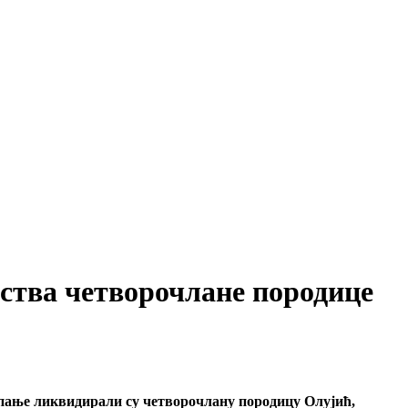
иства четворочлане породице
упање ликвидирали су четворочлану породицу Олујић,