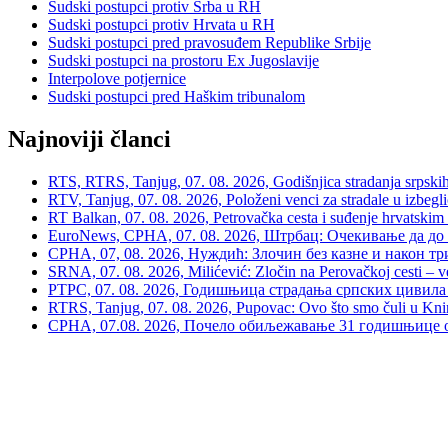
Sudski postupci protiv Srba u RH
Sudski postupci protiv Hrvata u RH
Sudski postupci pred pravosuđem Republike Srbije
Sudski postupci na prostoru Ex Jugoslavije
Interpolove potjernice
Sudski postupci pred Haškim tribunalom
Najnoviji članci
RTS, RTRS, Tanjug, 07. 08. 2026, Godišnjica stradanja srpskih c
RTV, Tanjug, 07. 08. 2026, Položeni venci za stradale u izbegli
RT Balkan, 07. 08. 2026, Petrovačka cesta i suđenje hrvatskim
EuroNews, СРНА, 07. 08. 2026, Штрбац: Очекивање да до 
СРНА, 07, 08. 2026, Нуждић: Злочин без казне и након тр
SRNA, 07. 08. 2026, Milićević: Zločin na Perovačkoj cesti –
РТРС, 07. 08. 2026, Годишњица страдања српских цивила 
RTRS, Tanjug, 07. 08. 2026, Pupovac: Ovo što smo čuli u Kninu 
СРНА, 07.08. 2026, Почело обиљежавање 31 годишњице о