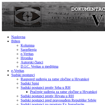
Naslovna
Bilten
Kolumna
Saopštenja
e-Veritas
Hronika
Autorski članci
D.I.C. Veritas u medijima
e-Veritas
Sudski postupci
Raspored suđenja za ratne zločine u Hrvatskoj
Sudski Spisi
Sudski postupci protiv Srba u RH
Praćenje suđenja za ratne zločine u Hrvatskoj
Sudski postupci protiv Hrvata u RH
Sudski postupci pred pravosuđem Republike Srbije
Sudski postupci na prostoru Ex Jugoslavije