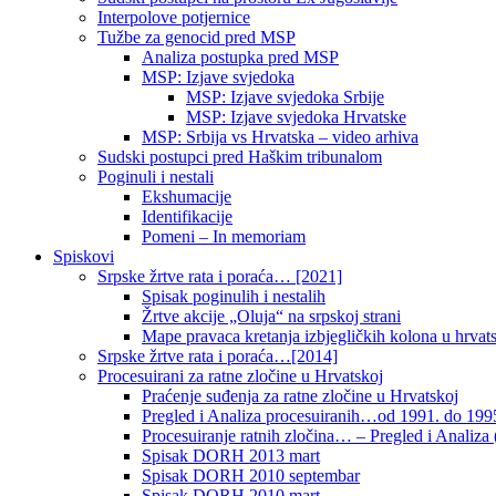
Interpolove potjernice
Tužbe za genocid pred MSP
Analiza postupka pred MSP
MSP: Izjave svjedoka
MSP: Izjave svjedoka Srbije
MSP: Izjave svjedoka Hrvatske
MSP: Srbija vs Hrvatska – video arhiva
Sudski postupci pred Haškim tribunalom
Poginuli i nestali
Ekshumacije
Identifikacije
Pomeni – In memoriam
Spiskovi
Srpske žrtve rata i poraća… [2021]
Spisak poginulih i nestalih
Žrtve akcije „Oluja“ na srpskoj strani
Mape pravaca kretanja izbjegličkih kolona u hrvats
Srpske žrtve rata i poraća…[2014]
Procesuirani za ratne zločine u Hrvatskoj
Praćenje suđenja za ratne zločine u Hrvatskoj
Pregled i Analiza procesuiranih…od 1991. do 1995
Procesuiranje ratnih zločina… – Pregled i Analiza (
Spisak DORH 2013 mart
Spisak DORH 2010 septembar
Spisak DORH 2010 mart