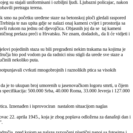
 su stajali uniformisani i ozbiljni ljudi. Ljubazni policajac, nakon
obavili pretragu terena.
k smo na početku uređene staze na betonskoj ploči gledali raspored
binja te nas upita gdje se nalazi onaj kameni cvijet i prostorija sa
azavši rukom na jednu od djevojčica. Objasnih joj da se taj kameni
raničnog prelaza preći u Hrvatsku. Ne znam, dodadoh,, da li će vidjeti i
elovi pojedinih staza su bili pregrađeni nekim trakama na kojima je
odručja bio pod vodom pa da radnici nisu stigli da urede sve staze a
činili nekoliko puta.
potpunjavali cvrkuti mnogobrojnih i raznolikih ptica sa visokih
a da je to ukupan broj umorenih u jasenovačkom logoru smrti, u čijem
ća specifikacija: 500.000 Srba, 40.000 Roma, 33.000 Jevreja i 127.000
 ptica. Iznenađen i isprovociran nastalom situacijom naglas
vac 22. aprila 1945., koja je zbog poplava odložena za današnji dan i
”.
učja, pred kojom se nalaze razvučeni plastični panoi sa fotosima i