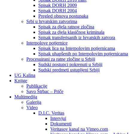
Spisak DORH 2009
Spisak DORH 2004
Pregled obnova postupaka
Srbi u hrvatskim zatvorima
Spisak za djela ratnog zločina
Spisak za djela klasičnog kriminala
Spisak transferisanih iz hrvatskih zatvora
Interpolove potjernice
Spisak lica na Interpolovim potjernicama
Spisak uhapšenih po Interpolovim potjernicama
Procesuirani za ratne zločine u Srbiji
Sudski postupci pokrenuti u Srbiji
Sudski predmeti ustupljeni Srbiji
UG Kalina
Knjige
Publikacije
Savo Štrbac – Priče
Multimedija
Galerija
Video
D.I.C. Veritas
Intervjui
Dokumenti
Veritasov kanal na Vimeo.com