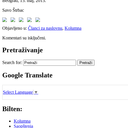
Beograd, 15. maj, 2013.
Savo Štrbac
Objavljeno u:
Članci za naslovnu
,
Kolumna
Komentari su isključeni.
Pretraživanje
Search for:
Google Translate
Select Language
▼
Bilten:
Kolumna
Saopštenja