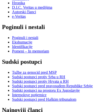
Hronika
D.I.C. Veritas u medijima
Autorski članci
e-Veritas
Poginuli i nestali
Poginuli i nestali
Ekshumacije
Identifikacije
Pomeni – In memoriam
Sudski postupci
Tužbe za genocid pred MSP
Sudski postupci protiv Srba u RH
Sudski postupci protiv Hrvata u RH
Sudski postupci pred pravosuđem Republike Srbije
Sudski postupci na prostoru Ex Jugoslavije
Interpolove potjernice
Sudski postupci pred Haškim tribunalom
Najnoviji članci