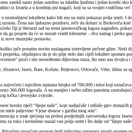
o zatekli samo jedan autobus sa mladim ljudima i jedan kombi oko kojeg
inci iz Izraela a u kombiju psi tragači, koji su sa svojim vodičima već 
unutrašnjost lokaliteta kako bih mu na miru pokazao polja smrti. I do
 uzrasta. Žena nas ljubazno pozdravi, reče da dolaze iz Berkovića kod Tre
j kćerki čiji je literarni rad na temu jasenovačkog logora nagrađen, pok
će da ga posjete da će se morati vratiti kilometar – dva natrag i preko g
i iz nove muzejske postavke.
 koliko juče posutim novim naslagama izmrvljene pečene gline. Neki dij
tih prepreka, objašnjava da je do prije neki dan cijeli lokalitet spomen p
vornost” proći i tim neuređenim dijlovima staza, što smo nas dvojica i u
, Hrastovi, Jasen, Bare, Košute, Brijestovi, Orlovače, Vrbe, tišinu su u
a najvećem i najvišem ispisana brojka od 700.000 i tekst koji označav
umoreno 366.000 logoraša. A na manjim i nešto nižim panoima zastrašuju
kog točka i jevrejske zvjezde.
nanese horske riječi “lijepe naše”, koje nadjačaše i utišaše pjev domaćih
 miris paljevine/ Vjetar donese s garišta mog sela”.
oracija u znak sjećanja na proboj posljednjih zatvorenika logora Jaseno
mu za ruku i krenušmo nazad van polja smrti i što dalje od “lijepe naše
 Privučeni povećom grupom ljudi prilazimo upravnoj zgradi spomen podr