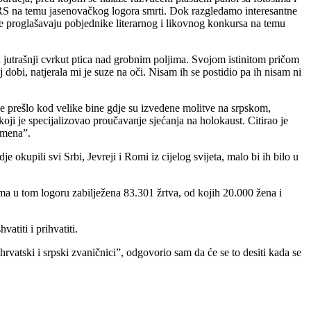
le RS na temu jasenovačkog logora smrti. Dok razgledamo interesantne
ove proglašavaju pobjednike literarnog i likovnog konkursa na temu
a jutrašnji cvrkut ptica nad grobnim poljima. Svojom istinitom pričom
 dobi, natjerala mi je suze na oči. Nisam ih se postidio pa ih nisam ni
 se prešlo kod velike bine gdje su izvedene molitve na srpskom,
koji je specijalizovao proučavanje sjećanja na holokaust. Citirao je
omena”.
kupili svi Srbi, Jevreji i Romi iz cijelog svijeta, malo bi ih bilo u
a u tom logoru zabilježena 83.301 žrtva, od kojih 20.000 žena i
atiti i prihvatiti.
atski i srpski zvaničnici”, odgovorio sam da će se to desiti kada se