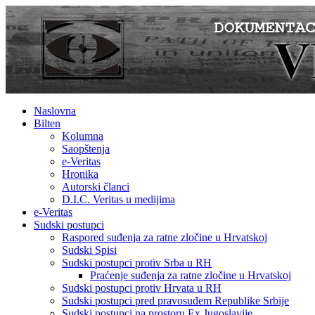
Naslovna
Bilten
Kolumna
Saopštenja
e-Veritas
Hronika
Autorski članci
D.I.C. Veritas u medijima
e-Veritas
Sudski postupci
Raspored suđenja za ratne zločine u Hrvatskoj
Sudski Spisi
Sudski postupci protiv Srba u RH
Praćenje suđenja za ratne zločine u Hrvatskoj
Sudski postupci protiv Hrvata u RH
Sudski postupci pred pravosuđem Republike Srbije
Sudski postupci na prostoru Ex Jugoslavije