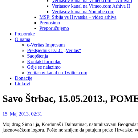
Veritasov kanal na Vimeo.com – Arhiva I
Veritasov kanal na Vimeo.com Arhiva II
Veritasov kanal na Youtube.com
MSP: Srbija vs Hrvatska – video arhiva
Prenosimo
Preporučujemo
Preporuke
O nama
e-Veritas Impresum
Predsjednik D.I.C „Veritas“
Saopštenja
Kontakt formular
Gdje se nalazimo
Veritasov kanal na Twitter.com
Donacije
Linkovi
Savo Štrbac, 15.05.2013., 
15. Maj 2013. 02:31
Moj drug Simo i ja, Kordunaš i Dalmatinac, naturalizovani Beograđani, 
jasenovačkom logoru. Pošto ne smijem da putujem preko Hrvatske, v