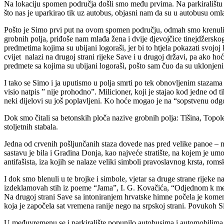
Na lokaciju spomen područja došli smo među prvima. Na parkiralištu sm
što nas je uparkirao tik uz autobus, objasni nam da su u autobusu omlad
Pošto je Simo prvi put na ovom spomen području, odmah smo krenuli u 
grobnih polja, priđoše nam mlađa žena i dvije djevojčice tinejdžerskog
predmetima kojima su ubijani logoraši, jer bi to htjela pokazati svojo
cvijet nalazi na drugoj strani rijeke Save i u drugoj državi, pa ako ho
predmete sa kojima su ubijani logoraši, pošto sam čuo da su uklonjen
I tako se Simo i ja uputismo u polja smrti po tek obnovljenim stazama
visio natpis ” nije prohodno”. Milicioner, koji je stajao kod jedne od 
neki dijelovi su još poplavljeni. Ko hoće mogao je na “sopstvenu odgo
Dok smo čitali sa betonskih ploča nazive grobnih polja: Tišina, Topole
stoljetnih stabala.
Jedna od crvenih pošljunčanih staza dovede nas pred velike panoe – n
sastavu je bila i Gradina Donja, kao najveće stratište, na kojem je 
antifašista, iza kojih se nalaze veliki simboli pravoslavnog krsta, roms
I dok smo blenuli u te brojke i simbole, vjetar sa druge strane rijeke 
izdeklamovah stih iz poeme “Jama”, I. G. Kovačića, “Odjednom k meni
Na drugoj strani Save sa intoniranjem hrvatske himne počela je komem
koja je započela sat vremena ranije nego na srpskoj strani. Povukoh Si
U međuvremenu se i parkiralište popunilo autobusima i automobilima.