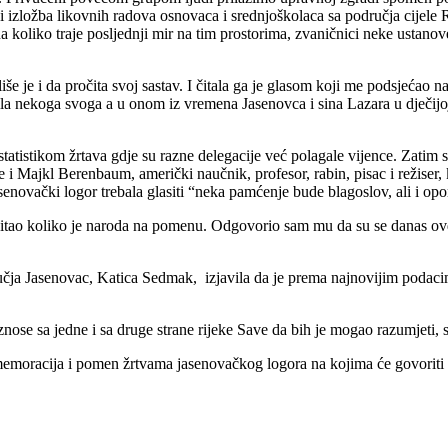
i i izložba likovnih radova osnovaca i srednjoškolaca sa područja cije
ina koliko traje posljednji mir na tim prostorima, zvaničnici neke ustan
 je i da pročita svoj sastav. I čitala ga je glasom koji me podsjećao n
bila nekoga svoga a u onom iz vremena Jasenovca i sina Lazara u dječijoj
statistikom žrtava gdje su razne delegacije već polagale vijence. Zatim
i Majkl Berenbaum, američki naučnik, profesor, rabin, pisac i režiser, 
asenovački logor trebala glasiti “neka pamćenje bude blagoslov, ali i op
tao koliko je naroda na pomenu. Odgovorio sam mu da su se danas ovdje o
čja Jasenovac, Katica Sedmak, izjavila da je prema najnovijim podacim
ose sa jedne i sa druge strane rijeke Save da bih je mogao razumjeti, shv
moracija i pomen žrtvama jasenovačkog logora na kojima će govoriti hrv