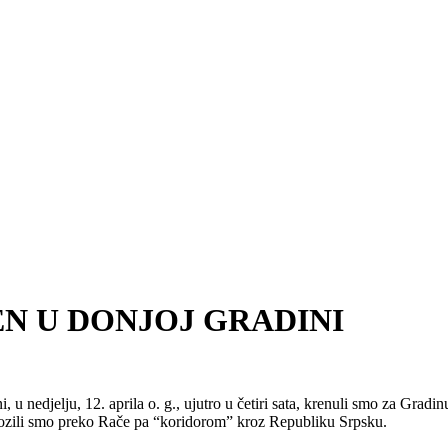
POMEN U DONJOJ GRADINI
u nedjelju, 12. aprila o. g., ujutro u četiri sata, krenuli smo za Grad
ozili smo preko Rače pa “koridorom” kroz Republiku Srpsku.