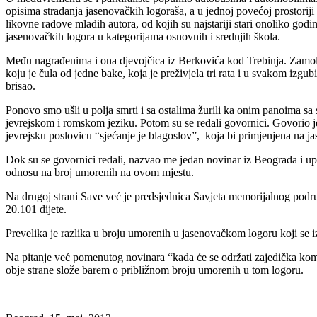
opisima stradanja jasenovačkih logoraša, a u jednoj povećoj prostorij
likovne radove mladih autora, od kojih su najstariji stari onoliko god
jasenovačkih logora u kategorijama osnovnih i srednjih škola.
Među nagrađenima i ona djevojčica iz Berkovića kod Trebinja. Zamoliše
koju je čula od jedne bake, koja je preživjela tri rata i u svakom izgu
brisao.
Ponovo smo ušli u polja smrti i sa ostalima žurili ka onim panoima sa 
jevrejskom i romskom jeziku. Potom su se redali govornici. Govorio je 
jevrejsku poslovicu “sjećanje je blagoslov”, koja bi primjenjena na j
Dok su se govornici redali, nazvao me jedan novinar iz Beograda i upi
odnosu na broj umorenih na ovom mjestu.
Na drugoj strani Save već je predsjednica Savjeta memorijalnog podru
20.101 dijete.
Prevelika je razlika u broju umorenih u jasenovačkom logoru koji se izn
Na pitanje već pomenutog novinara “kada će se održati zajedička kome
obje strane slože barem o približnom broju umorenih u tom logoru.