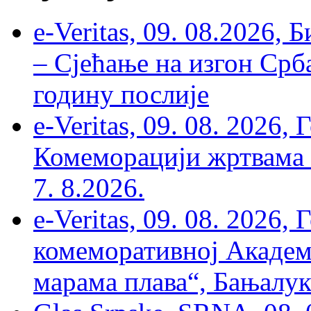
e-Veritas, 09. 08.2026, 
– Сјећање на изгон Срб
годину послије
e-Veritas, 09. 08. 2026
Комеморацији жртвама ’
7. 8.2026.
e-Veritas, 09. 08. 2026
комеморативној Академи
марама плава“, Бањалука