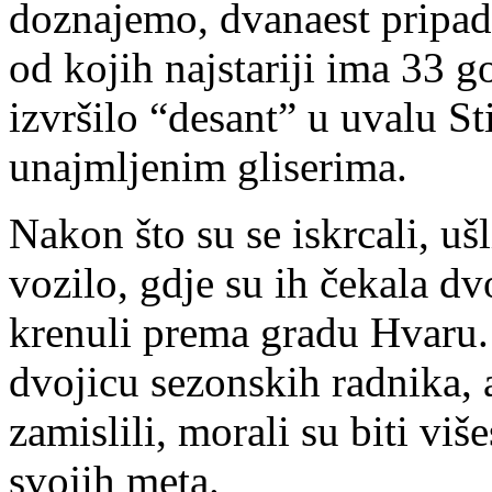
doznajemo, dvanaest pripad
od kojih najstariji ima 33 g
izvršilo “desant” u uvalu St
unajmljenim gliserima.
Nakon što su se iskrcali, uš
vozilo, gdje su ih čekala d
krenuli prema gradu Hvaru. C
dvojicu sezonskih radnika, 
zamislili, morali su biti vi
svojih meta.