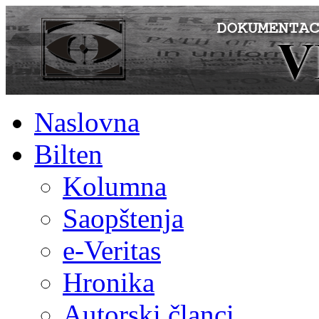
Naslovna
Bilten
Kolumna
Saopštenja
e-Veritas
Hronika
Autorski članci