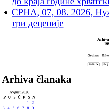
до краја године хрватс
СРНА, 07, 08. 2026, Ну
три деценије
Arhiva
19
Bilte
Godina:
Arhiva članaka
Avgust 2026
P
U
S
Č
P
S
N
1
2
3
4
5
6
7
8
9