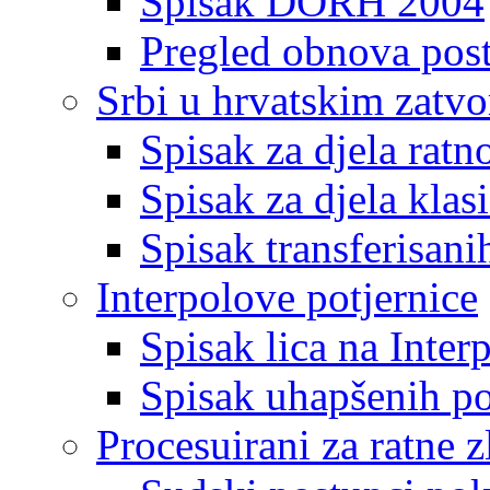
Spisak DORH 2004
Pregled obnova pos
Srbi u hrvatskim zatv
Spisak za djela ratn
Spisak za djela klas
Spisak transferisani
Interpolove potjernice
Spisak lica na Inte
Spisak uhapšenih po
Procesuirani za ratne z