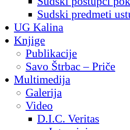
Sudski postupci pokr
Sudski predmeti ustu
UG Kalina
Knjige
Publikacije
Savo Štrbac – Priče
Multimedija
Galerija
Video
D.I.C. Veritas