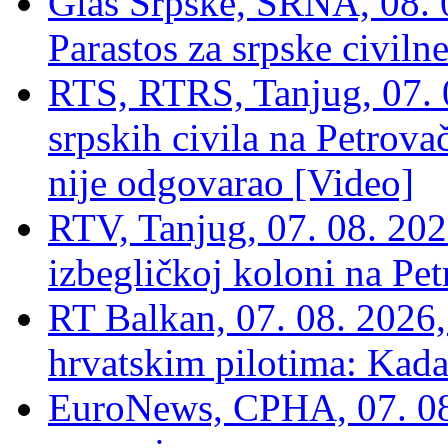
Glas Srpske, SRNA, 08. 0
Parastos za srpske civilne
RTS, RTRS, Tanjug, 07. 0
srpskih civila na Petrovač
nije odgovarao [Video]
RTV, Tanjug, 07. 08. 2026
izbegličkoj koloni na Pet
RT Balkan, 07. 08. 2026,
hrvatskim pilotima: Kada
EuroNews, СРНА, 07. 0