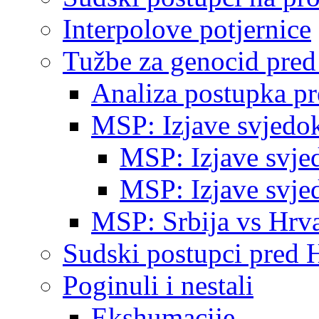
Interpolove potjernice
Tužbe za genocid pre
Analiza postupka p
MSP: Izjave svjedo
MSP: Izjave svje
MSP: Izjave svje
MSP: Srbija vs Hrva
Sudski postupci pred 
Poginuli i nestali
Ekshumacije