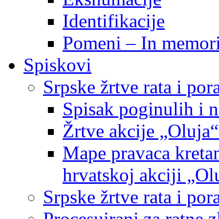
Identifikacije
Pomeni – In memor
Spiskovi
Srpske žrtve rata i po
Spisak poginulih i n
Žrtve akcije „Oluja“
Mape pravaca kretan
hrvatskoj akciji „Ol
Srpske žrtve rata i p
Procesuirani za ratne 