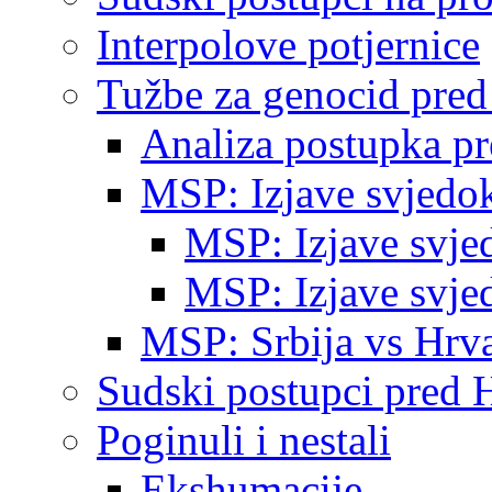
Interpolove potjernice
Tužbe za genocid pre
Analiza postupka p
MSP: Izjave svjedo
MSP: Izjave svje
MSP: Izjave svje
MSP: Srbija vs Hrva
Sudski postupci pred 
Poginuli i nestali
Ekshumacije