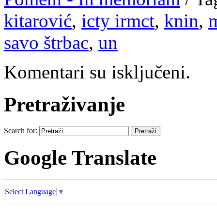
kitarović
,
icty irmct
,
knin
,
savo štrbac
,
un
Komentari su isključeni.
Pretraživanje
Search for:
Google Translate
Select Language
▼