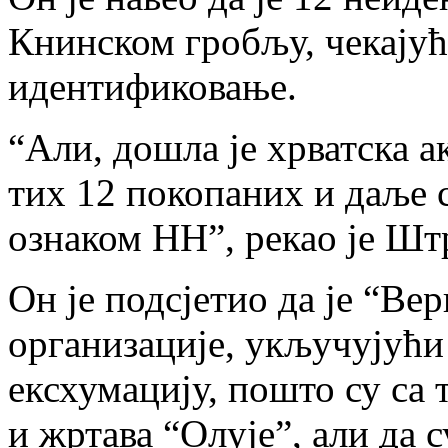
Книнском гробљу, чекајућ
идентификовање.
“Али, дошла је хрватска ак
тих 12 покопаних и даље 
ознаком НН”, рекао је Шт
Он је подсјетио да је “Ве
организације, укључујући
ексхумацију, пошто су са
и жртава “Олује”, али да 