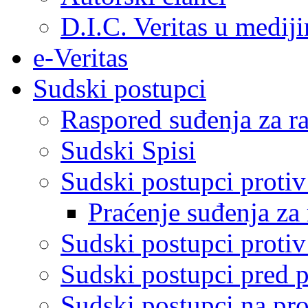
D.I.C. Veritas u medij
e-Veritas
Sudski postupci
Raspored suđenja za ra
Sudski Spisi
Sudski postupci proti
Praćenje suđenja za 
Sudski postupci proti
Sudski postupci pred 
Sudski postupci na pro