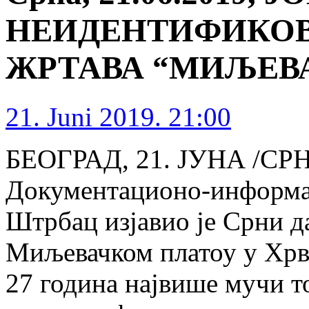
НЕИДЕНТИФИКОВ
ЖРТАВА “МИЉЕВ
21. Juni 2019. 21:00
БЕОГРАД, 21. ЈУНА /СРН
Документационо-информа
Штрбац изјавио је Срни д
Миљевачком платоу у Хрва
27 година највише мучи т