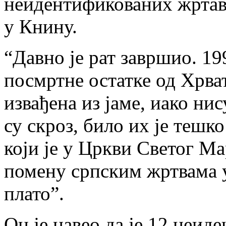
неидентификованих жртава
у Книну.
“Давно је рат завршио. 19
посмртне остатке од Хрват
извађена из јаме, иако ни
су скроз, било их је тешко
који је у Цркви Светог М
помену српским жртвама 
плато”.
Он је навео да је 12 неи