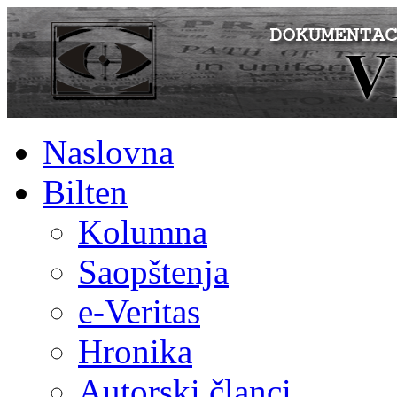
Naslovna
Bilten
Kolumna
Saopštenja
e-Veritas
Hronika
Autorski članci