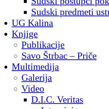
Sudski postupci pokr
Sudski predmeti ustu
UG Kalina
Knjige
Publikacije
Savo Štrbac – Priče
Multimedija
Galerija
Video
D.I.C. Veritas