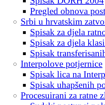
Spisak DORH 2004
Pregled obnova pos
Srbi u hrvatskim zatv
Spisak za djela ratn
Spisak za djela klas
Spisak transferisani
Interpolove potjernice
Spisak lica na Inte
Spisak uhapšenih po
Procesuirani za ratne z