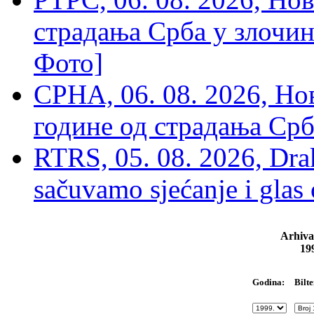
страдања Срба у злочин
Фото]
СРНА, 06. 08. 2026, Н
године од страдања Срб
RTRS, 05. 08. 2026, Drak
sačuvamo sjećanje i glas
Arhiva
19
Bilte
Godina: