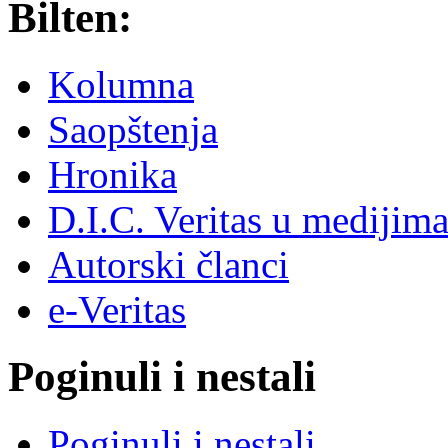
Bilten:
Kolumna
Saopštenja
Hronika
D.I.C. Veritas u medijim
Autorski članci
e-Veritas
Poginuli i nestali
Poginuli i nestali