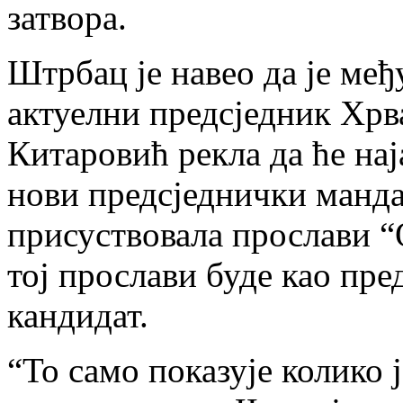
затвора.
Штрбац је навео да је међ
актуелни предсједник Хрв
Китаровић рекла да ће нај
нови предсједнички манда
присуствовала прослави “О
тој прослави буде као пре
кандидат.
“То само показује колико 