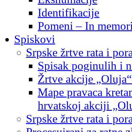
Identifikacije
Pomeni – In memor
Spiskovi
Srpske žrtve rata i po
Spisak poginulih i n
Žrtve akcije „Oluja“
Mape pravaca kretan
hrvatskoj akciji „Ol
Srpske žrtve rata i p
Procesuirani za ratne 