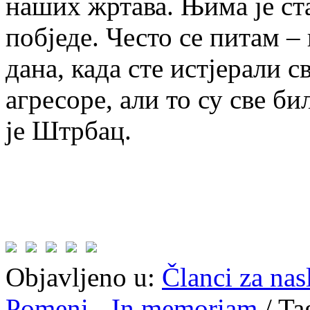
наших жртава. Њима је ст
побједе. Често се питам –
дана, када сте истјерали 
агресоре, али то су све б
је Штрбац.
Objavljeno u:
Članci za na
Pomeni - In memoriam
/
Ta