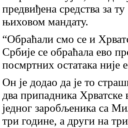
предвиђена средства за ту 
њиховом мандату.
“Обраћали смо се и Хрватс
Србије се обраћала ево пр
посмртних остатака није 
Он је додао да је то стра
два припадника Хрватске в
једног заробљеника са Миљ
три године, а други на тр