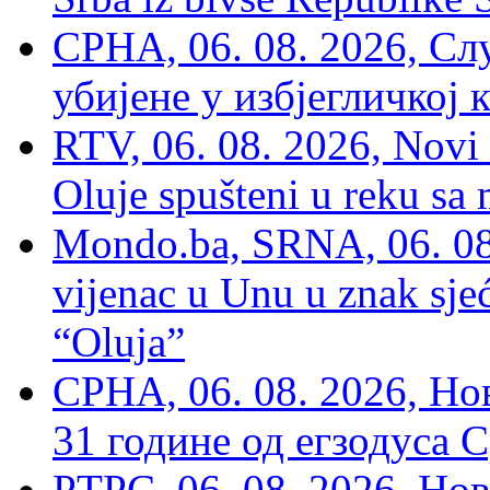
СРНА, 06. 08. 2026, Сл
убијене у избјегличкој 
RTV, 06. 08. 2026, Novi 
Oluje spušteni u reku sa
Mondo.ba, SRNA, 06. 08
vijenac u Unu u znak sjeć
“Oluja”
СРНА, 06. 08. 2026, Н
31 године од егзодуса С
РТРС, 06. 08. 2026, Нов