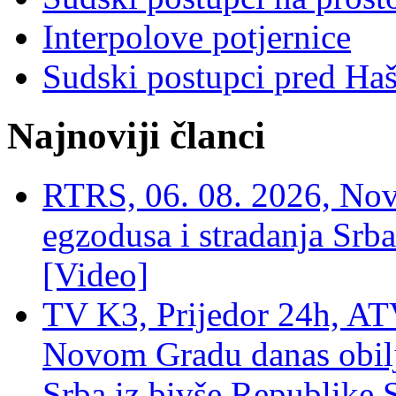
Interpolove potjernice
Sudski postupci pred Ha
Najnoviji članci
RTRS, 06. 08. 2026, Nov
egzodusa i stradanja Srba
[Video]
TV K3, Prijedor 24h, ATV
Novom Gradu danas obilj
Srba iz bivše Republike 