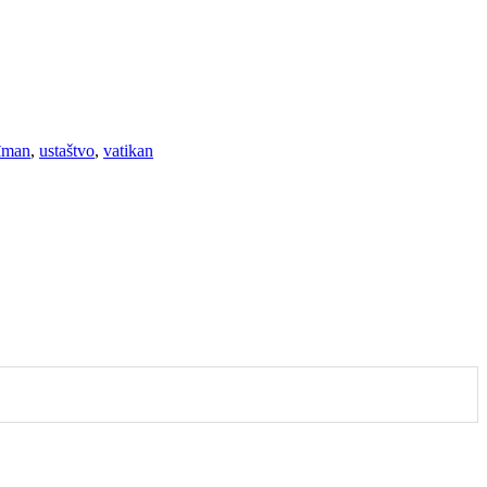
đman
,
ustaštvo
,
vatikan