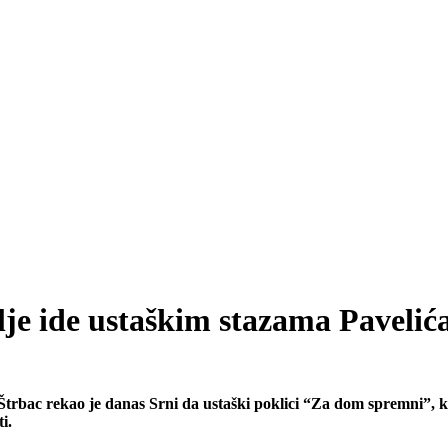
alje ide ustaškim stazama Paveli
bac rekao je danas Srni da ustaški poklici “Za dom spremni”, koj
i.