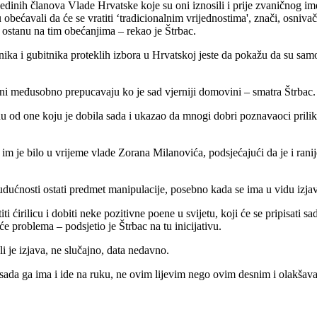
pojedinih članova Vlade Hrvatske koje su oni iznosili i prije zvaničnog 
u obećavali da će se vratiti ‘tradicionalnim vrijednostima', znači, osn
 ostanu na tim obećanjima – rekao je Štrbac.
nika i gubitnika proteklih izbora u Hrvatskoj jeste da pokažu da su samo
e oni međusobno prepucavaju ko je sad vjerniji domovini – smatra Štrbac.
 od one koju je dobila sada i ukazao da mnogi dobri poznavaoci prilika 
im je bilo u vrijeme vlade Zorana Milanovića, podsjećajući da je i ranije
i u budućnosti ostati predmet manipulacije, posebno kada se ima u vidu iz
i ćirilicu i dobiti neke pozitivne poene u svijetu, koji će se pripisati
e problema – podsjetio je Štrbac na tu inicijativu.
li je izjava, ne slučajno, data nedavno.
a sada ga ima i ide na ruku, ne ovim lijevim nego ovim desnim i olakšava 