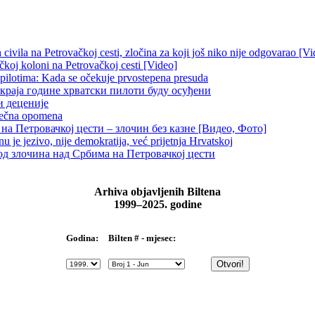
ivila na Petrovačkoj cesti, zločina za koji još niko nije odgovarao [Vi
čkoj koloni na Petrovačkoj cesti [Video]
 pilotima: Kada se očekuje prvostepena presuda
краја године хрватски пилоти буду осуђени
и деценије
 večna opomena
на Петровачкој цести – злочин без казне [Видео, Фото]
je jezivo, nije demokratija, već prijetnja Hrvatskoj
д злочина над Србима на Петровачкој цести
Arhiva objavljenih Biltena
1999–2025. godine
Bilten # - mjesec:
Godina: