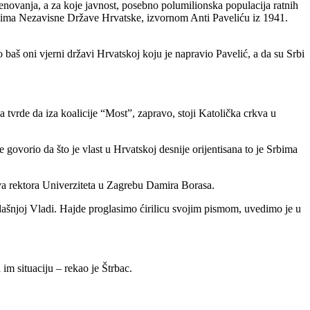
imenovanja, a za koje javnost, posebno polumilionska populacija ratnih
ivačima Nezavisne Države Hrvatske, izvornom Anti Paveliću iz 1941.
 baš oni vjerni državi Hrvatskoj koju je napravio Pavelić, a da su Srbi
tvrde da iza koalicije “Most”, zapravo, stoji Katolička crkva u
 govorio da što je vlast u Hrvatskoj desnije orijentisana to je Srbima
java rektora Univerziteta u Zagrebu Damira Borasa.
 sadašnjoj Vladi. Hajde proglasimo ćirilicu svojim pismom, uvedimo je u
im situaciju – rekao je Štrbac.