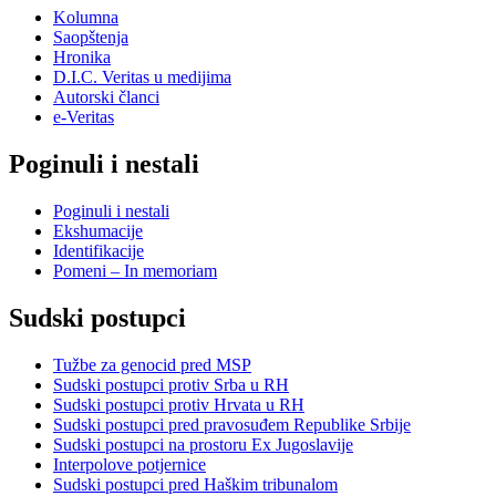
Kolumna
Saopštenja
Hronika
D.I.C. Veritas u medijima
Autorski članci
e-Veritas
Poginuli i nestali
Poginuli i nestali
Ekshumacije
Identifikacije
Pomeni – In memoriam
Sudski postupci
Tužbe za genocid pred MSP
Sudski postupci protiv Srba u RH
Sudski postupci protiv Hrvata u RH
Sudski postupci pred pravosuđem Republike Srbije
Sudski postupci na prostoru Ex Jugoslavije
Interpolove potjernice
Sudski postupci pred Haškim tribunalom