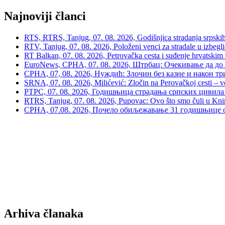
Najnoviji članci
RTS, RTRS, Tanjug, 07. 08. 2026, Godišnjica stradanja srpskih c
RTV, Tanjug, 07. 08. 2026, Položeni venci za stradale u izbegli
RT Balkan, 07. 08. 2026, Petrovačka cesta i suđenje hrvatskim
EuroNews, СРНА, 07. 08. 2026, Штрбац: Очекивање да до 
СРНА, 07, 08. 2026, Нуждић: Злочин без казне и након тр
SRNA, 07. 08. 2026, Milićević: Zločin na Perovačkoj cesti –
РТРС, 07. 08. 2026, Годишњица страдања српских цивила 
RTRS, Tanjug, 07. 08. 2026, Pupovac: Ovo što smo čuli u Kninu 
СРНА, 07.08. 2026, Почело обиљежавање 31 годишњице о
Arhiva članaka