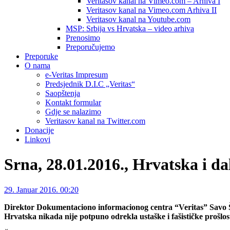
Veritasov kanal na Vimeo.com – Arhiva I
Veritasov kanal na Vimeo.com Arhiva II
Veritasov kanal na Youtube.com
MSP: Srbija vs Hrvatska – video arhiva
Prenosimo
Preporučujemo
Preporuke
O nama
e-Veritas Impresum
Predsjednik D.I.C „Veritas“
Saopštenja
Kontakt formular
Gdje se nalazimo
Veritasov kanal na Twitter.com
Donacije
Linkovi
Srna, 28.01.2016., Hrvatska i d
29. Januar 2016. 00:20
Direktor Dokumentaciono informacionog centra “Veritas” Savo Štr
Hrvatska nikada nije potpuno odrekla ustaške i fašističke prošlost