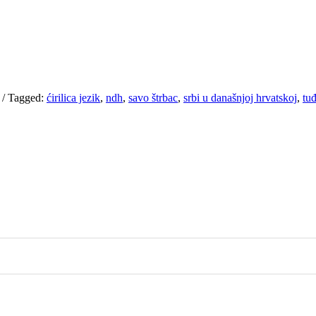
/
Tagged:
ćirilica jezik
,
ndh
,
savo štrbac
,
srbi u današnjoj hrvatskoj
,
tu