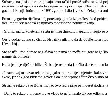
Štrbac je naglasio da zabrinjavaju proustaški i profašistički stavovi 
veterana, očekuje da u skladu s njima sada postupaju.- Neki od njih s
godine i Franji Tuđmanu iz 1991. godine i dio javnosti očekuje da oni
Prema njegovim riječima, cilj potezanja parola iz prošlosti kod pobjed
trenutno tu tek moneta za njihovo međusobno potkusurivanje.
- Srbi su sad tu koleteralna šteta jer nisu direktno napadnuti, nego s
On je dodao da mu se čini da Hrvatska nije mogla da dobije goru vladu
Hrvatskoj.
Što se tiče Srba, Štrbac naglašava da njima ne može biti gore nego što 
jasnije šta oni žele.
Kada je dalje riječ o ćirilici, Štrbac je rekao da je očito da će ona 
- Imate ovaj manevar rektora koji jako mudro daje smjernice kako vratit
škole, jer dok god budemo govorili da je to srpsko i četničko pismo bić
Štrbac je rekao da je Boras mogao ovo reći i prije pet i deset godina, a
- Da je to rekao u vrijeme lijeve vlade to ne bi imalo takvog odjeka, 