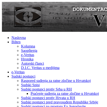
Naslovna
Bilten
Kolumna
Saopštenja
e-Veritas
Hronika
Autorski članci
D.I.C. Veritas u medijima
e-Veritas
Sudski postupci
Raspored suđenja za ratne zločine u Hrvatskoj
Sudski Spisi
Sudski postupci protiv Srba u RH
Praćenje suđenja za ratne zločine u Hrvatskoj
Sudski postupci protiv Hrvata u RH
Sudski postupci pred pravosuđem Republike Srbije
Sudski postupci na prostoru Ex Jugoslavije