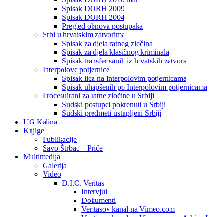
Spisak DORH 2009
Spisak DORH 2004
Pregled obnova postupaka
Srbi u hrvatskim zatvorima
Spisak za djela ratnog zločina
Spisak za djela klasičnog kriminala
Spisak transferisanih iz hrvatskih zatvora
Interpolove potjernice
Spisak lica na Interpolovim potjernicama
Spisak uhapšenih po Interpolovim potjernicama
Procesuirani za ratne zločine u Srbiji
Sudski postupci pokrenuti u Srbiji
Sudski predmeti ustupljeni Srbiji
UG Kalina
Knjige
Publikacije
Savo Štrbac – Priče
Multimedija
Galerija
Video
D.I.C. Veritas
Intervjui
Dokumenti
Veritasov kanal na Vimeo.com