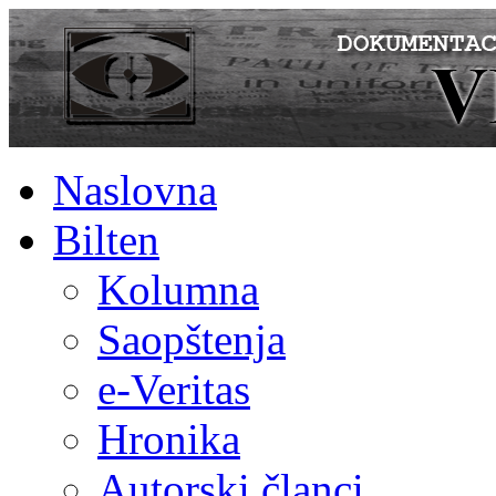
Naslovna
Bilten
Kolumna
Saopštenja
e-Veritas
Hronika
Autorski članci