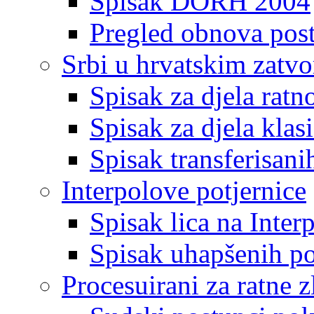
Spisak DORH 2004
Pregled obnova pos
Srbi u hrvatskim zatv
Spisak za djela ratn
Spisak za djela klas
Spisak transferisani
Interpolove potjernice
Spisak lica na Inte
Spisak uhapšenih po
Procesuirani za ratne z