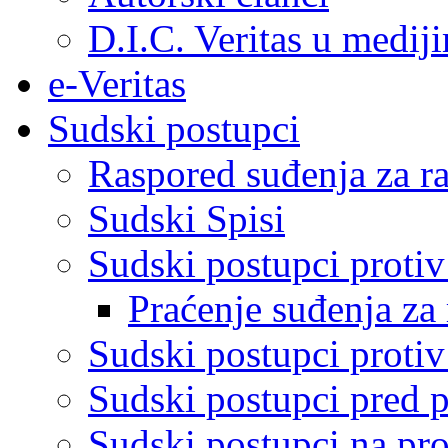
D.I.C. Veritas u medij
e-Veritas
Sudski postupci
Raspored suđenja za ra
Sudski Spisi
Sudski postupci proti
Praćenje suđenja za 
Sudski postupci proti
Sudski postupci pred 
Sudski postupci na pro