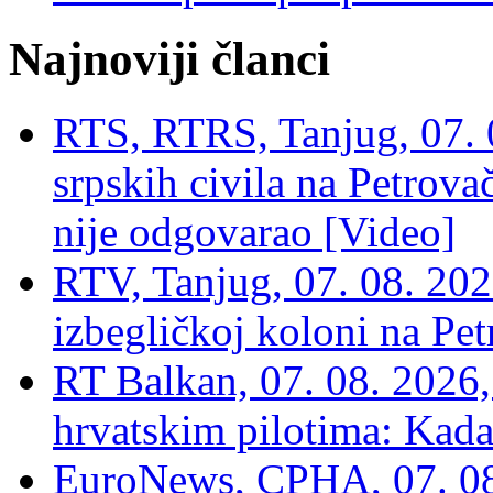
Najnoviji članci
RTS, RTRS, Tanjug, 07. 0
srpskih civila na Petrovač
nije odgovarao [Video]
RTV, Tanjug, 07. 08. 2026
izbegličkoj koloni na Pet
RT Balkan, 07. 08. 2026,
hrvatskim pilotima: Kada
EuroNews, СРНА, 07. 0