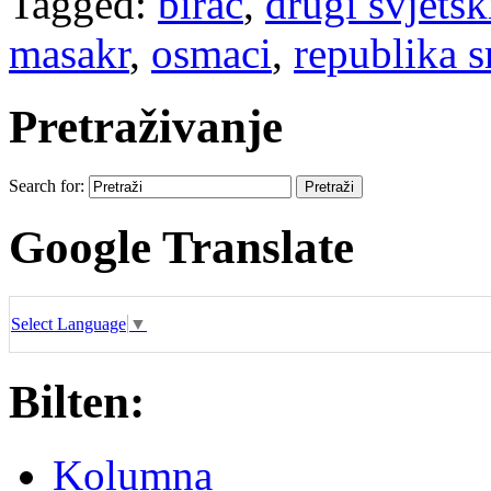
Tagged:
birač
,
drugi svjetsk
masakr
,
osmaci
,
republika s
Pretraživanje
Search for:
Google Translate
Select Language
▼
Bilten:
Kolumna