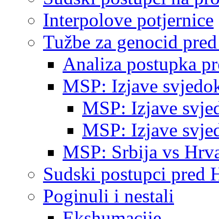
Interpolove potjernice
Tužbe za genocid pre
Analiza postupka p
MSP: Izjave svjedo
MSP: Izjave svje
MSP: Izjave svje
MSP: Srbija vs Hrva
Sudski postupci pred 
Poginuli i nestali
Ekshumacije