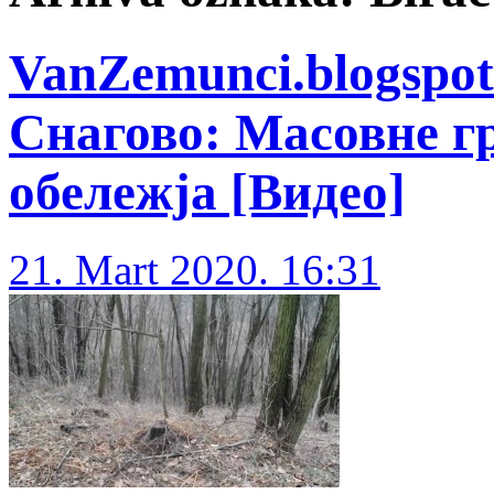
VanZemunci.blogspot.
Снагово: Масовне г
обележја [Видео]
21. Mart 2020. 16:31