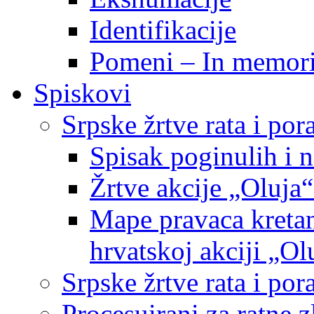
Identifikacije
Pomeni – In memor
Spiskovi
Srpske žrtve rata i po
Spisak poginulih i n
Žrtve akcije „Oluja“
Mape pravaca kretan
hrvatskoj akciji „Ol
Srpske žrtve rata i p
Procesuirani za ratne 