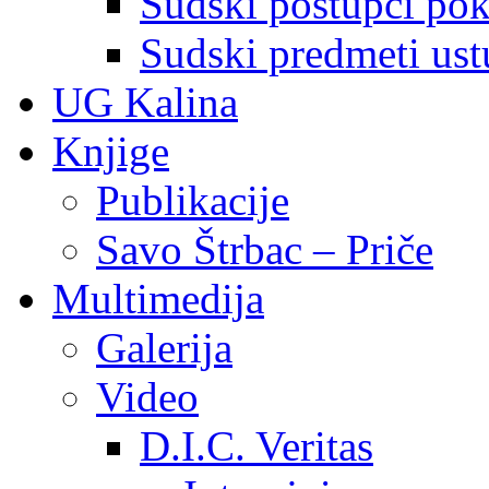
Sudski postupci pokr
Sudski predmeti ustu
UG Kalina
Knjige
Publikacije
Savo Štrbac – Priče
Multimedija
Galerija
Video
D.I.C. Veritas