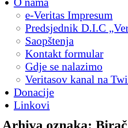
O nama
e-Veritas Impresum
Predsjednik D.I.C „Ver
Saopštenja
Kontakt formular
Gdje se nalazimo
Veritasov kanal na Twi
Donacije
Linkovi
Arhiva oznaka:
Birač