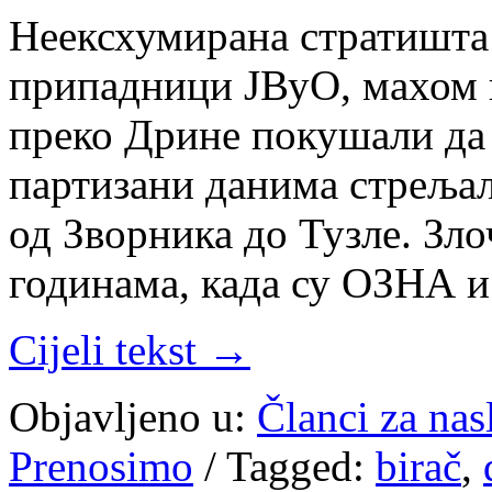
Неексхумирана стратишта 
припадници ЈВуО, махом и
преко Дрине покушали да 
партизани данима стрељал
од Зворника до Тузле. Зло
годинама, када су ОЗНА 
Cijeli tekst →
Objavljeno u:
Članci za na
Prenosimo
/
Tagged:
birač
,