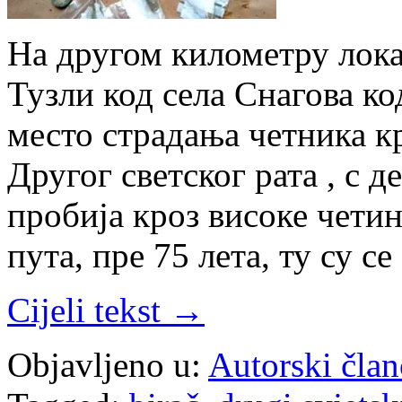
На другом километру лока
Тузли код села Снагова ко
место страдања четника кр
Другог светског рата , с д
пробија кроз високе четин
пута, пре 75 лета, ту су с
Cijeli tekst →
Objavljeno u:
Autorski član