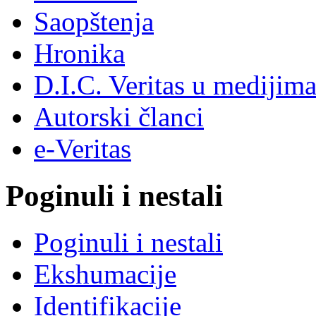
Saopštenja
Hronika
D.I.C. Veritas u medijim
Autorski članci
e-Veritas
Poginuli i nestali
Poginuli i nestali
Ekshumacije
Identifikacije