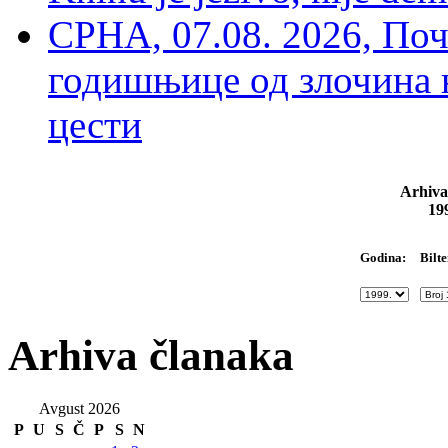
СРНА, 07.08. 2026, По
годишњице од злочина 
цести
Arhiva
19
Bilte
Godina:
Arhiva članaka
Avgust 2026
P
U
S
Č
P
S
N