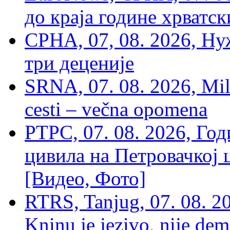
до краја године хрватс
СРНА, 07, 08. 2026, Ну
три деценије
SRNA, 07. 08. 2026, Mil
cesti – večna opomena
РТРС, 07. 08. 2026, Г
цивила на Петровачкој ц
[Видео, Фото]
RTRS, Tanjug, 07. 08. 2
Kninu je jezivo, nije dem