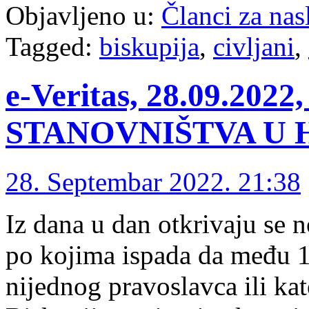
Objavljeno u:
Članci za na
Tagged:
biskupija
,
civljani
,
e-Veritas, 28.09.20
STANOVNIŠTVA U 
28. Septembar 2022. 21:38
Iz dana u dan otkrivaju se 
po kojima ispada da među 
nijednog pravoslavca ili kat