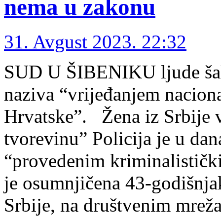
nema u zakonu
31. Avgust 2023. 22:32
SUD U ŠIBENIKU ljude šalj
naziva “vrijeđanjem nacion
Hrvatske”. Žena iz Srbije v
tvorevinu” Policija je u da
“provedenim kriminalističk
je osumnjičena 43-godišnjak
Srbije, na društvenim mrež