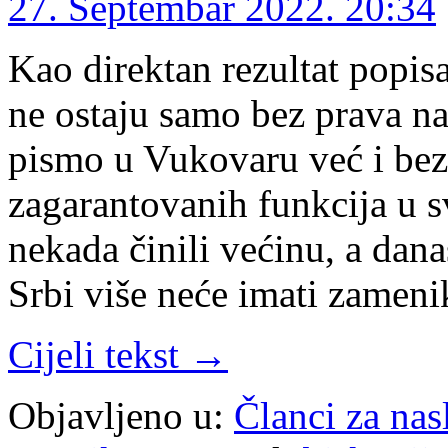
27. Septembar 2022. 20:34
Kao direktan rezultat popis
ne ostaju samo bez prava na
pismo u Vukovaru već i bez
zagarantovanih funkcija u 
nekada činili većinu, a dana
Srbi više neće imati zamen
Cijeli tekst →
Objavljeno u:
Članci za na