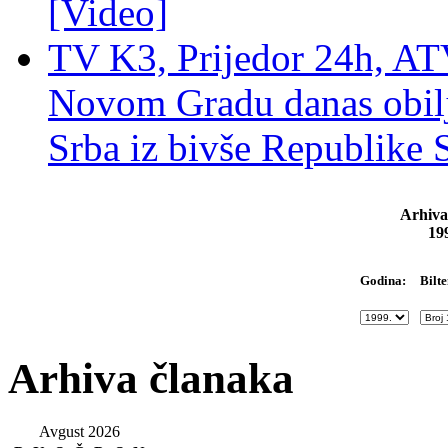
[Video]
TV K3, Prijedor 24h, ATV
Novom Gradu danas obilj
Srba iz bivše Republike 
Arhiva
19
Bilte
Godina:
Arhiva članaka
Avgust 2026