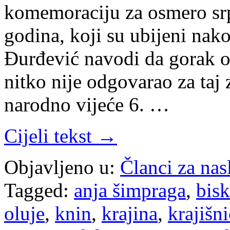
komemoraciju za osmero srp
godina, koji su ubijeni nak
Đurđević navodi da gorak ok
nitko nije odgovarao za taj
narodno vijeće 6. …
Cijeli tekst →
Objavljeno u:
Članci za na
Tagged:
anja šimpraga
,
bisk
oluje
,
knin
,
krajina
,
krajišni