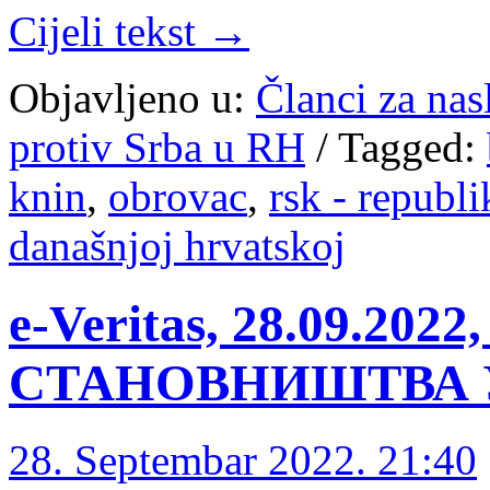
Cijeli tekst →
Objavljeno u:
Članci za na
protiv Srba u RH
/
Tagged:
knin
,
obrovac
,
rsk - republi
današnjoj hrvatskoj
e-Veritas, 28.09.2
СТАНОВНИШТВА 
28. Septembar 2022. 21:40