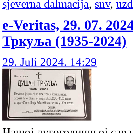
sjeverna dalmacija
,
snv
,
uzd
e-Veritas, 29. 07. 2
Тркуља (1935-2024)
29. Juli 2024. 14:29
Нашој дугогодишњој сар