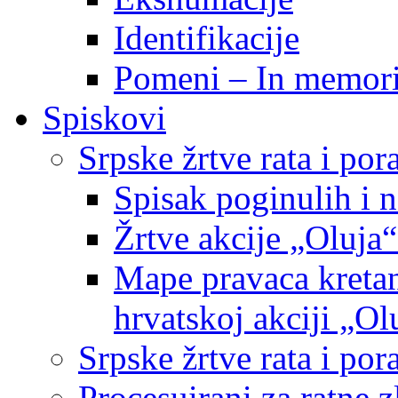
Identifikacije
Pomeni – In memor
Spiskovi
Srpske žrtve rata i po
Spisak poginulih i n
Žrtve akcije „Oluja“
Mape pravaca kretan
hrvatskoj akciji „Ol
Srpske žrtve rata i p
Procesuirani za ratne 