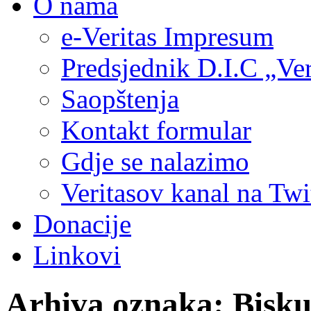
O nama
e-Veritas Impresum
Predsjednik D.I.C „Ver
Saopštenja
Kontakt formular
Gdje se nalazimo
Veritasov kanal na Twi
Donacije
Linkovi
Arhiva oznaka:
Bisku