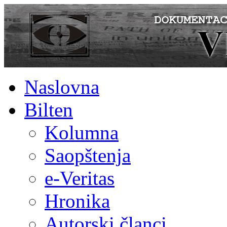
Naslovna
Bilten
Kolumna
Saopštenja
e-Veritas
Hronika
Autorski članci