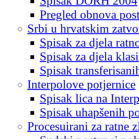
Spisak DORH 2004
Pregled obnova pos
Srbi u hrvatskim zatv
Spisak za djela ratn
Spisak za djela klas
Spisak transferisani
Interpolove potjernice
Spisak lica na Inte
Spisak uhapšenih po
Procesuirani za ratne z