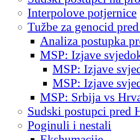
Interpolove potjernice
Tužbe za genocid pre
Analiza postupka p
MSP: Izjave svjedo
MSP: Izjave svje
MSP: Izjave svje
MSP: Srbija vs Hrva
Sudski postupci pred 
Poginuli i nestali
Ekshumacije