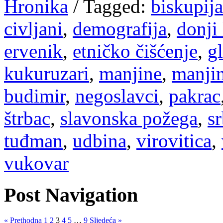
Hronika
/
Tagged:
biskupija
civljani
,
demografija
,
donji
ervenik
,
etničko čišćenje
,
g
kukuruzari
,
manjine
,
manji
budimir
,
negoslavci
,
pakrac
štrbac
,
slavonska požega
,
s
tuđman
,
udbina
,
virovitica
,
vukovar
Post Navigation
« Prethodna
1
2
3
4
5
…
9
Sljedeća »