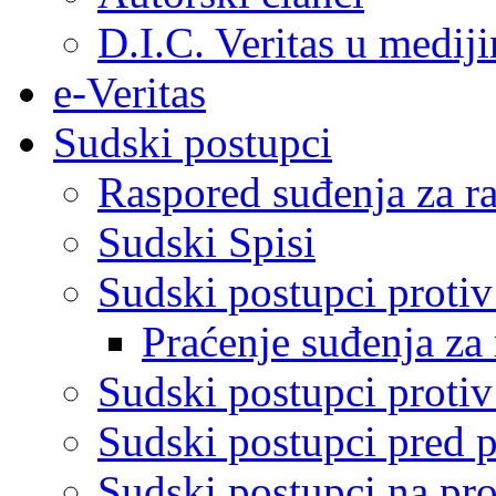
D.I.C. Veritas u medij
e-Veritas
Sudski postupci
Raspored suđenja za ra
Sudski Spisi
Sudski postupci proti
Praćenje suđenja za 
Sudski postupci proti
Sudski postupci pred 
Sudski postupci na pro