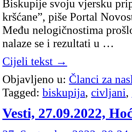
Biskupije svoju vjersku pri
kršćane”, piše Portal Novo
Među nelogičnostima prošlo
nalaze se i rezultati u …
Cijeli tekst →
Objavljeno u:
Članci za na
Tagged:
biskupija
,
civljani
,
Vesti, 27.09.2022, Ho