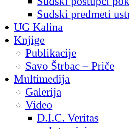
Sudski postupci pokr
Sudski predmeti ustu
UG Kalina
Knjige
Publikacije
Savo Štrbac – Priče
Multimedija
Galerija
Video
D.I.C. Veritas