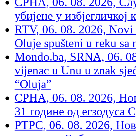
СРНА, 06. 08. 2026, Сл
убијене у избјегличкој 
RTV, 06. 08. 2026, Novi 
Oluje spušteni u reku sa
Mondo.ba, SRNA, 06. 08
vijenac u Unu u znak sjeć
“Oluja”
СРНА, 06. 08. 2026, Н
31 године од егзодуса С
РТРС, 06. 08. 2026, Нов