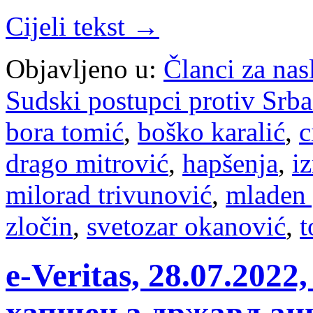
Cijeli tekst →
Objavljeno u:
Članci za na
Sudski postupci protiv Srb
bora tomić
,
boško karalić
,
c
drago mitrović
,
hapšenja
,
i
milorad trivunović
,
mladen 
zločin
,
svetozar okanović
,
t
e-Veritas, 28.07.20