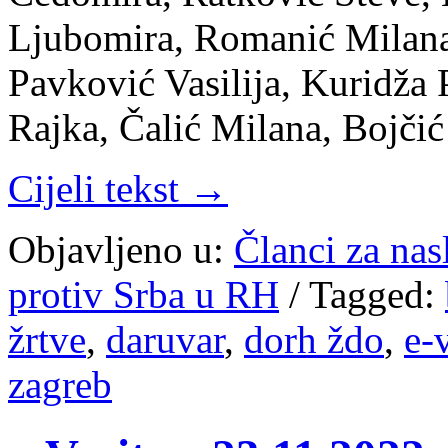
Ljubomira, Romanić Milana
Pavković Vasilija, Kuridža
Rajka, Čalić Milana, Bojči
Cijeli tekst →
Objavljeno u:
Članci za na
protiv Srba u RH
/
Tagged:
žrtve
,
daruvar
,
dorh ždo
,
e-
zagreb