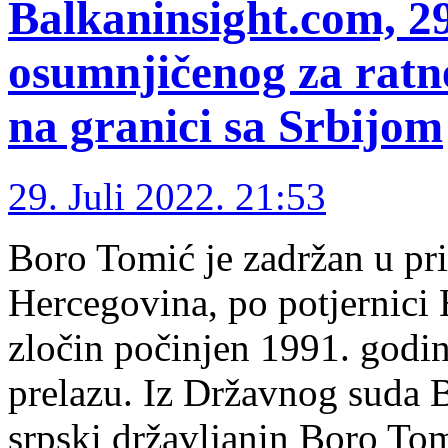
Balkaninsight.com, 2
osumnjičenog za ratn
na granici sa Srbijom
29. Juli 2022. 21:53
Boro Tomić je zadržan u pri
Hercegovina, po potjernici H
zločin počinjen 1991. godin
prelazu. Iz Državnog suda B
srpski državljanin Boro Tom