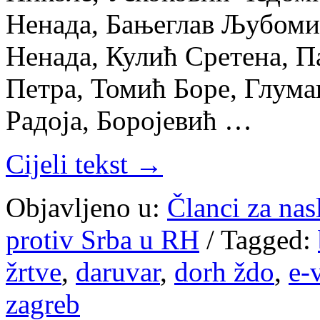
Ненада, Бањеглав Љубоми
Ненада, Кулић Сретена, П
Петра, Томић Боре, Глума
Радоја, Боројевић …
Cijeli tekst →
Objavljeno u:
Članci za na
protiv Srba u RH
/
Tagged:
žrtve
,
daruvar
,
dorh ždo
,
e-
zagreb