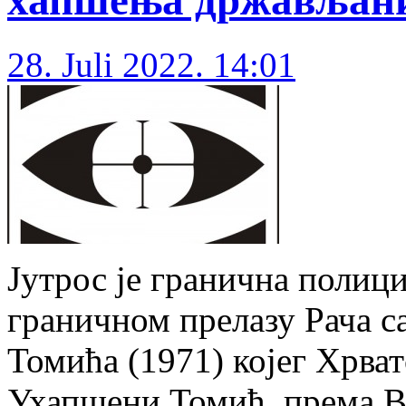
хапшења држављани
28. Juli 2022. 14:01
Јутрос је гранична полиц
граничном прелазу Рача с
Томића (1971) којег Хрват
Ухапшени Томић, према В