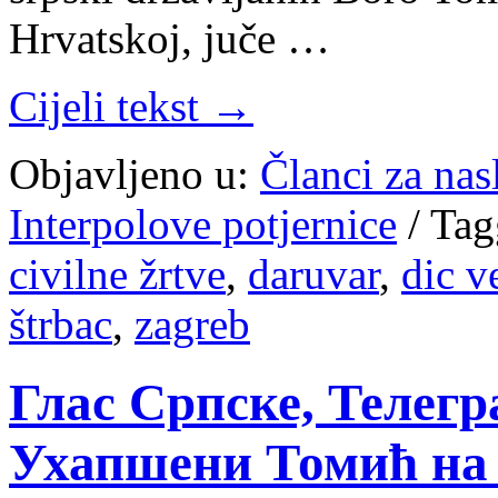
Hrvatskoj, juče …
Cijeli tekst →
Objavljeno u:
Članci za na
Interpolove potjernice
/
Tag
civilne žrtve
,
daruvar
,
dic v
štrbac
,
zagreb
Глас Српске, Телегра
Ухапшени Томић на 