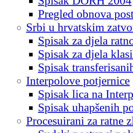
Spisak DORH 2004
Pregled obnova pos
Srbi u hrvatskim zatv
Spisak za djela ratn
Spisak za djela klas
Spisak transferisani
Interpolove potjernice
Spisak lica na Inte
Spisak uhapšenih po
Procesuirani za ratne z