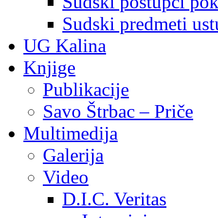
Sudski postupci pokr
Sudski predmeti ustu
UG Kalina
Knjige
Publikacije
Savo Štrbac – Priče
Multimedija
Galerija
Video
D.I.C. Veritas