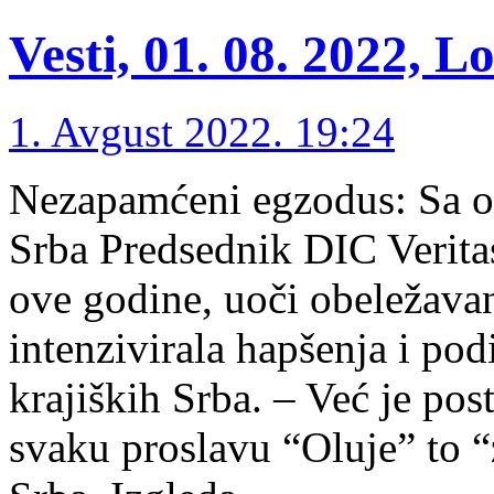
Vesti, 01. 08. 2022, L
1. Avgust 2022. 19:24
Nezapamćeni egzodus: Sa o
Srba Predsednik DIC Verita
ove godine, uoči obeležava
intenzivirala hapšenja i po
krajiških Srba. – Već je po
svaku proslavu “Oluje” to 