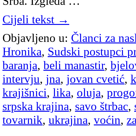
Srba. Izgleda …
Cijeli tekst →
Objavljeno u:
Članci za na
Hronika
,
Sudski postupci p
baranja
,
beli manastir
,
bjelo
intervju
,
jna
,
jovan cvetić
,
k
krajišnici
,
lika
,
oluja
,
progo
srpska krajina
,
savo štrbac
,
tovarnik
,
ukrajina
,
voćin
,
z