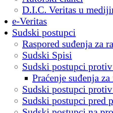
D.I.C. Veritas u medij
e-Veritas
Sudski postupci
Raspored suđenja za ra
Sudski Spisi
Sudski postupci proti
Praćenje suđenja za 
Sudski postupci proti
Sudski postupci pred 
Sudski postupci na pro