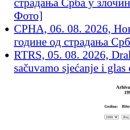
страдања Срба у злочин
Фото]
СРНА, 06. 08. 2026, Н
године од страдања Срб
RTRS, 05. 08. 2026, Drak
sačuvamo sjećanje i glas
Arhiva
19
Bilte
Godina: