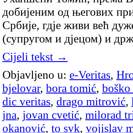
добијеним од његових пр
Србије, гдје живи већ ду
(супругом и дјецом) и др
Cijeli tekst →
Objavljeno u:
e-Veritas
,
Hro
bjelovar
,
bora tomić
,
boško 
dic veritas
,
drago mitrović
,
jna
,
jovan cvetić
,
milorad t
okanović
,
to svk
,
vojislav 