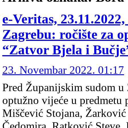
e-Veritas, 23.11.2022,
Zagrebu: ročište za o
“Zatvor Bjela i Bučj
23. Novembar 2022. 01:17
Pred Županijskim sudom u Z
optužno vijeće u predmetu 
Miščević Stojana, Žarković
Čedomira, Ratković Steve,