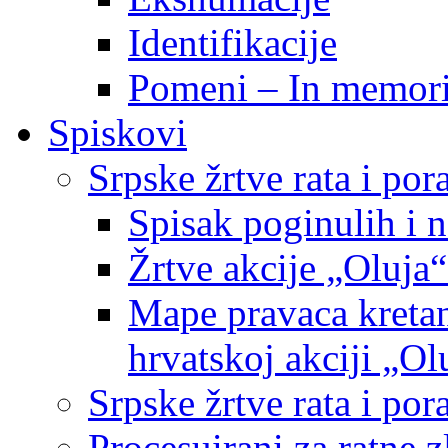
Identifikacije
Pomeni – In memor
Spiskovi
Srpske žrtve rata i po
Spisak poginulih i n
Žrtve akcije „Oluja“
Mape pravaca kretan
hrvatskoj akciji „Ol
Srpske žrtve rata i p
Procesuirani za ratne 