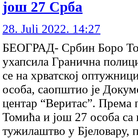
још 27 Срба
28. Juli 2022. 14:27
БЕОГРАД- Србин Боро Томи
ухапсила Гранична полици
се на хрватској оптужници
особа, саопштио је Доку
центар “Веритас”. Према 
Томића и још 27 особа са
тужилаштво у Бјеловару, 