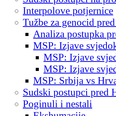
Interpolove potjernice
Tužbe za genocid pre
Analiza postupka p
MSP: Izjave svjedo
MSP: Izjave svje
MSP: Izjave svje
MSP: Srbija vs Hrva
Sudski postupci pred 
Poginuli i nestali
Ekshumacije