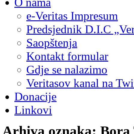
O nama
e-Veritas Impresum
Predsjednik D.I.C „Ver
Saopštenja
Kontakt formular
Gdje se nalazimo
Veritasov kanal na Twi
Donacije
Linkovi
Arhiva oznaka:
Bora