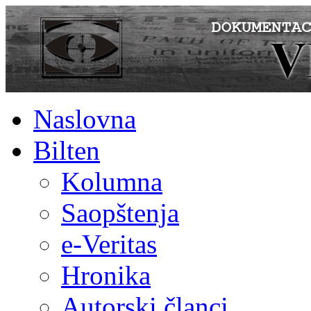
Naslovna
Bilten
Kolumna
Saopštenja
e-Veritas
Hronika
Autorski članci