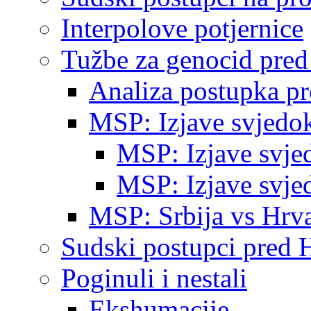
Interpolove potjernice
Tužbe za genocid pre
Analiza postupka p
MSP: Izjave svjedo
MSP: Izjave svje
MSP: Izjave svje
MSP: Srbija vs Hrva
Sudski postupci pred 
Poginuli i nestali
Ekshumacije