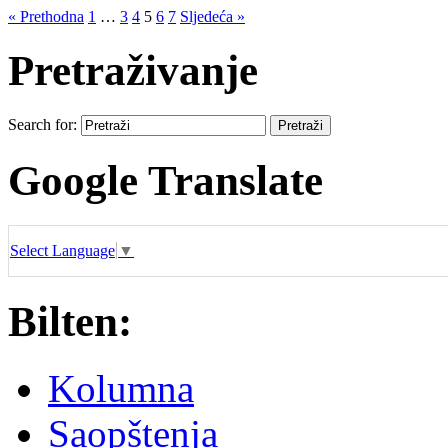
« Prethodna
1
…
3
4
5
6
7
Sljedeća »
Pretraživanje
Search for:
Google Translate
Select Language
▼
Bilten:
Kolumna
Saopštenja