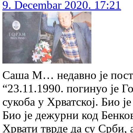
9. Decembar 2020. 17:21
Саша М… недавно је поста
“23.11.1990. погинуо је Г
сукоба у Хрватској. Био ј
Био је дежурни код Бенков
Хрвати тврде да су Срби, 