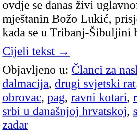
ovdje se danas živi uglavn
mještanin Božo Lukić, prisj
kada se u Tribanj-Šibuljini 
Cijeli tekst →
Objavljeno u:
Članci za na
dalmacija
,
drugi svjetski rat
obrovac
,
pag
,
ravni kotari
,
srbi u današnjoj hrvatskoj
,
zadar