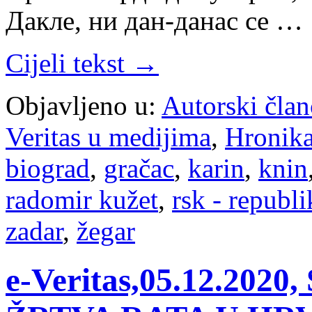
Дакле, ни дан-данас се …
Cijeli tekst →
Objavljeno u:
Autorski član
Veritas u medijima
,
Hronik
biograd
,
gračac
,
karin
,
knin
radomir kužet
,
rsk - republi
zadar
,
žegar
e-Veritas,05.12.2020