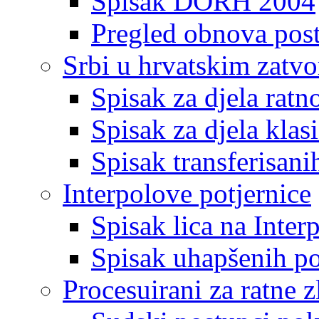
Spisak DORH 2004
Pregled obnova pos
Srbi u hrvatskim zatv
Spisak za djela ratn
Spisak za djela klas
Spisak transferisani
Interpolove potjernice
Spisak lica na Inte
Spisak uhapšenih po
Procesuirani za ratne z