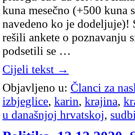
kuna mesečno (+500 kuna st
navedeno ko je dodeljuje)! S
rešili ankete o poznavanju s
podsetili se …
Cijeli tekst →
Objavljeno u:
Članci za na
izbjeglice
,
karin
,
krajina
,
kr
u današnjoj hrvatskoj
,
sudb