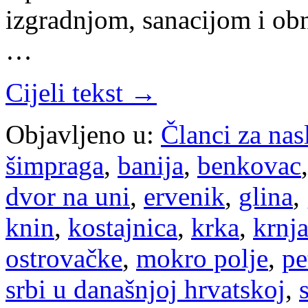
izgradnjom, sanacijom i ob
…
Cijeli tekst →
Objavljeno u:
Članci za na
šimpraga
,
banija
,
benkovac
dvor na uni
,
ervenik
,
glina
,
knin
,
kostajnica
,
krka
,
krnj
ostrovačke
,
mokro polje
,
pe
srbi u današnjoj hrvatskoj
,