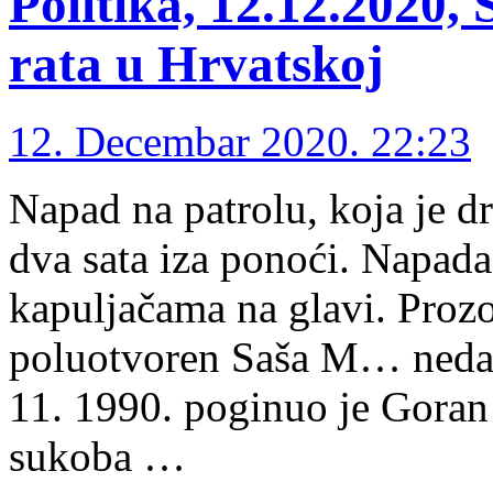
Politika, 12.12.2020,
rata u Hrvatskoj
12. Decembar 2020. 22:23
Napad na patrolu, koja je d
dva sata iza ponoći. Napadač
kapuljačama na glavi. Prozo
poluotvoren Saša M… nedavn
11. 1990. poginuo je Goran 
sukoba …