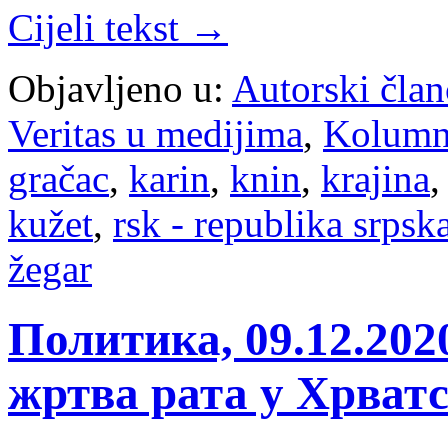
Cijeli tekst →
Objavljeno u:
Autorski član
Veritas u medijima
,
Kolum
gračac
,
karin
,
knin
,
krajina
kužet
,
rsk - republika srpsk
žegar
Политика, 09.12.20
жртва рата у Хрватс