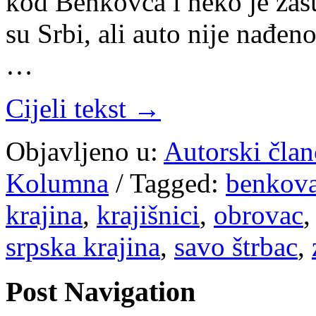
kod Benkovca i neko je zas
su Srbi, ali auto nije nađen
…
Cijeli tekst →
Objavljeno u:
Autorski član
Kolumna
/
Tagged:
benkov
krajina
,
krajišnici
,
obrovac
srpska krajina
,
savo štrbac
,
Post Navigation