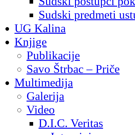
Sudski postupci pokr
Sudski predmeti ustu
UG Kalina
Knjige
Publikacije
Savo Štrbac – Priče
Multimedija
Galerija
Video
D.I.C. Veritas