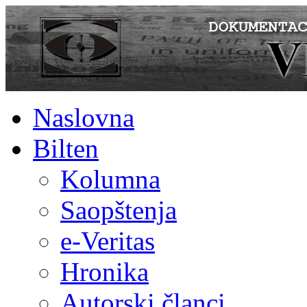
Naslovna
Bilten
Kolumna
Saopštenja
e-Veritas
Hronika
Autorski članci