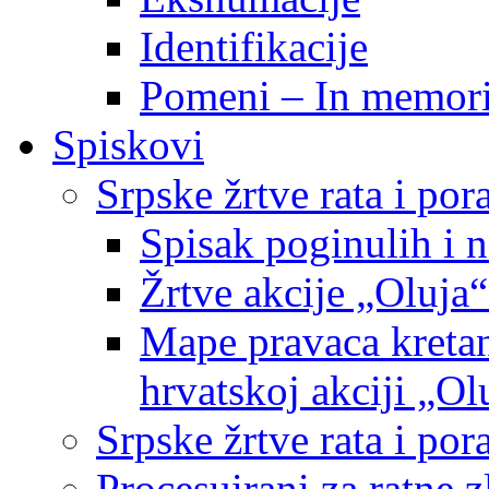
Identifikacije
Pomeni – In memor
Spiskovi
Srpske žrtve rata i po
Spisak poginulih i n
Žrtve akcije „Oluja“
Mape pravaca kretan
hrvatskoj akciji „Ol
Srpske žrtve rata i p
Procesuirani za ratne 