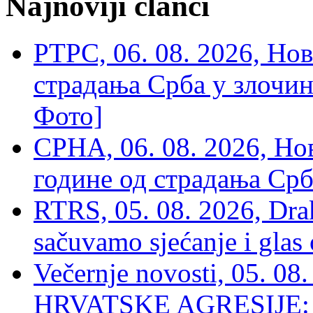
Najnoviji članci
РТРС, 06. 08. 2026, Нов
страдања Срба у злочин
Фото]
СРНА, 06. 08. 2026, Н
године од страдања Срб
RTRS, 05. 08. 2026, Drak
sačuvamo sjećanje i glas
Večernje novosti, 05. 
HRVATSKE AGRESIJE: Hte