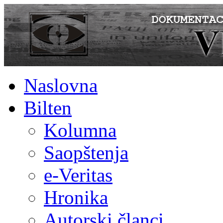
Naslovna
Bilten
Kolumna
Saopštenja
e-Veritas
Hronika
Autorski članci