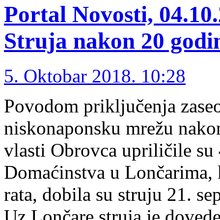
Portal Novosti, 04.10
Struja nakon 20 godi
5. Oktobar 2018. 10:28
Povodom priključenja zase
niskonaponsku mrežu nakon
vlasti Obrovca upriličile su
Domaćinstva u Lončarima, k
rata, dobila su struju 21. 
Uz Lončare struja je doved