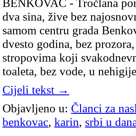
BENKOVAC - Tročlana poro
dva sina, žive bez najosnovn
samom centru grada Benkovc
dvesto godina, bez prozora
stropovima koji svakodnevno
toaleta, bez vode, u nehig
Cijeli tekst →
Objavljeno u:
Članci za na
benkovac
,
karin
,
srbi u dan