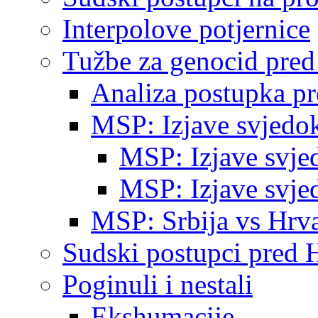
Interpolove potjernice
Tužbe za genocid pre
Analiza postupka p
MSP: Izjave svjedo
MSP: Izjave svje
MSP: Izjave svje
MSP: Srbija vs Hrva
Sudski postupci pred 
Poginuli i nestali
Ekshumacije