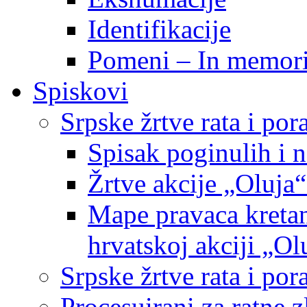
Identifikacije
Pomeni – In memor
Spiskovi
Srpske žrtve rata i po
Spisak poginulih i n
Žrtve akcije „Oluja“
Mape pravaca kretan
hrvatskoj akciji „Ol
Srpske žrtve rata i p
Procesuirani za ratne 