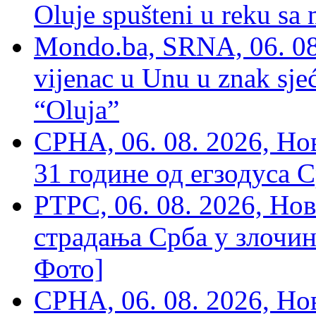
Oluje spušteni u reku sa
Mondo.ba, SRNA, 06. 08
vijenac u Unu u znak sjeć
“Oluja”
СРНА, 06. 08. 2026, Н
31 године од егзодуса С
РТРС, 06. 08. 2026, Нов
страдања Срба у злочин
Фото]
СРНА, 06. 08. 2026, Н