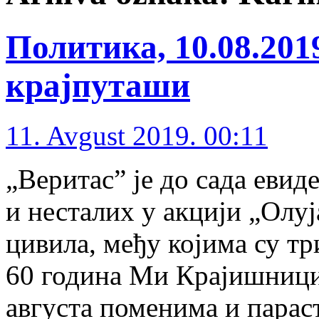
Политика, 10.08.20
крајпуташи
11. Avgust 2019. 00:11
„Веритас” је до сада еви
и несталих у акцији „Олуј
цивила, међу којима су тр
60 година Ми Крајишници
августа поменима и пара