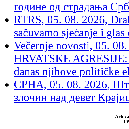
године од страдања Срб
RTRS, 05. 08. 2026, Drak
sačuvamo sjećanje i glas
Večernje novosti, 05. 
HRVATSKE AGRESIJE: Hte
danas njihove političke e
СРНА, 05. 08. 2026, Шт
злочин над девет Крај
Arhiva
19