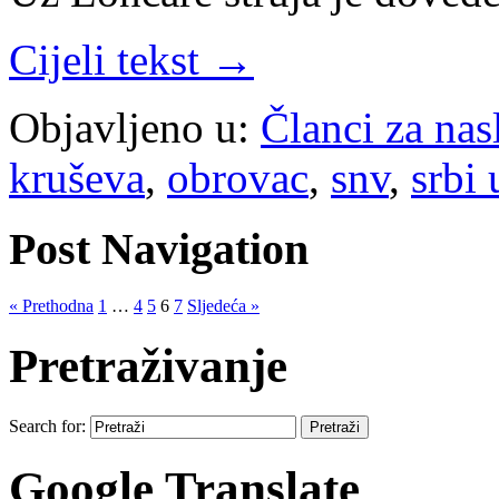
Cijeli tekst →
Objavljeno u:
Članci za na
kruševa
,
obrovac
,
snv
,
srbi 
Post Navigation
« Prethodna
1
…
4
5
6
7
Sljedeća »
Pretraživanje
Search for:
Google Translate