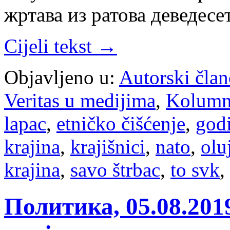
жртава из ратова деведесе
Cijeli tekst →
Objavljeno u:
Autorski član
Veritas u medijima
,
Kolum
lapac
,
etničko čišćenje
,
godi
krajina
,
krajišnici
,
nato
,
olu
krajina
,
savo štrbac
,
to svk
,
Политика, 05.08.20