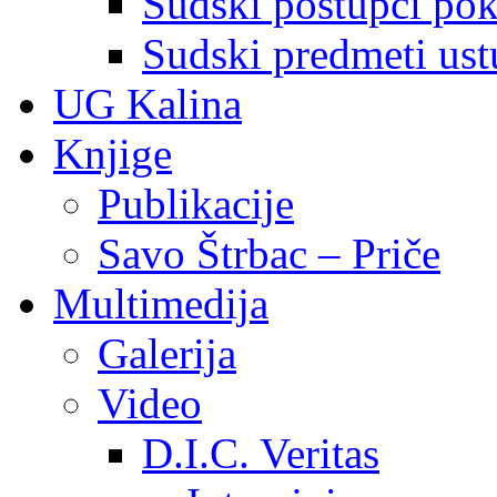
Sudski postupci pokr
Sudski predmeti ustu
UG Kalina
Knjige
Publikacije
Savo Štrbac – Priče
Multimedija
Galerija
Video
D.I.C. Veritas