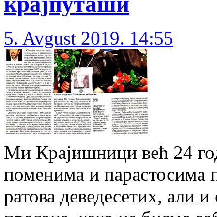
крајпуташи
5. Avgust 2019. 14:55
Ми Крајишници већ 24 го
поменима и парастосима 
ратова деведесетих, али и