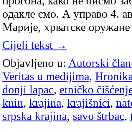
прогона, како не бисмо за
одакле смо. А управо 4. а
Марије, хрватске оружане
Cijeli tekst →
Objavljeno u:
Autorski član
Veritas u medijima
,
Hronik
donji lapac
,
etničko čišćenj
knin
,
krajina
,
krajišnici
,
nat
srpska krajina
,
savo štrbac
,