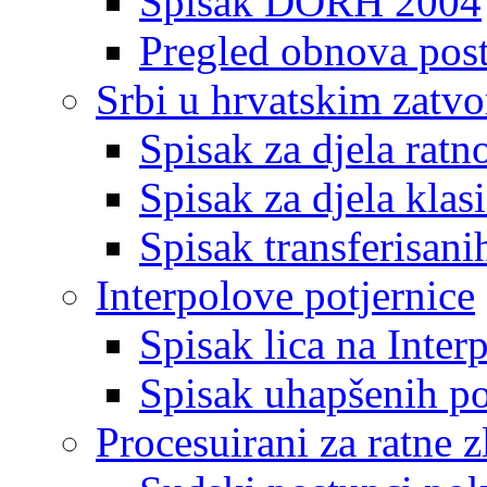
Spisak DORH 2004
Pregled obnova pos
Srbi u hrvatskim zatv
Spisak za djela ratn
Spisak za djela klas
Spisak transferisani
Interpolove potjernice
Spisak lica na Inte
Spisak uhapšenih po
Procesuirani za ratne z